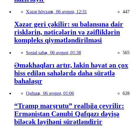
Xəzər hövzəsi,
06 avqust, 12:31
447
Xəzər geri çəkilir: su balansına dair
risklərin, nəticələrin və zəifliklərin
kompleks qiymətləndirilməsi
Sosial sahə,
06 avqust, 01:38
565
Əməkhaqları artır, lakin həyat ən çox
hiss edilən sahələrdə daha sürətlə
bahalaşır
Qafqaz,
06 avqust, 01:06
628
“Tramp marşrutu” reallığa çevrilir:
Ermənistan Cənubi Qafqazı dəyişə
biləcək layihəni sürətləndirir