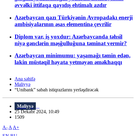
əvvəlki ittifaqa qayıdış ehtimalı azdır
Azərbaycan qazı Türkiyənin Avropadakı enerji
ambisiyalarının əsas elementinə çevrilir
Diplom var, iş yoxdur: Azərbaycanda təhsil
niyə gənclərin məşğulluğuna təminat vermir?
Azərbaycan minimumu: yaşamağı təmin edən,
lakin müstəqil həyata yetməyən əməkhaqqı
Ana səhifə
Maliyyə
“Unibank” sabah istiqrazlarını yerləşdirəcək
Maliyyə
25 Dekabr 2024, 10:49
1509
A-
A
A+
EN
RU