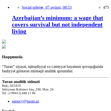
Social sphere,
07 avqust, 08:53
475
Azerbaijan’s minimum: a wage that
covers survival but not independent
living
Haqqımızda
“Turan” siyasət, iqtisadiyyat və cəmiyyət həyatının qovuşuğunda
fəaliyyət göstərən müstəqil analitik qurumdur.
Turan analitik xidməti
Bakı, AZ1010
Süleyman Rəhimov küç.,186, Mən. 24
Tel.: (+99412) 440 11 96
agency@turan.az