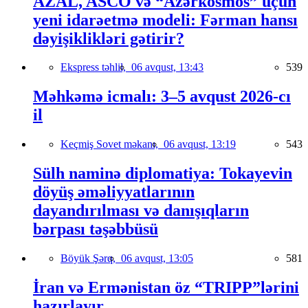
AZAL, ASCO və “Azərkosmos” üçün
yeni idarəetmə modeli: Fərman hansı
dəyişiklikləri gətirir?
Ekspress təhlil,
06 avqust, 13:43
539
Məhkəmə icmalı: 3–5 avqust 2026-cı
il
Keçmiş Sovet məkanı,
06 avqust, 13:19
543
Sülh naminə diplomatiya: Tokayevin
döyüş əməliyyatlarının
dayandırılması və danışıqların
bərpası təşəbbüsü
Böyük Şərq,
06 avqust, 13:05
581
İran və Ermənistan öz “TRIPP”lərini
hazırlayır