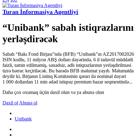
Turan İnformasiya Agentliyi
“Unibank” sabah istiqrazlarını
yerləşdirəcək
Sabah “Bakı Fond Birjası”nda (BFB) “Unibank”ın AZ2017002026
ISIN kodlu, 11 milyon ABŞ dolları dəyərində, 6 il tədavül müddətli
faizli, təmin edilməmiş, sənədsiz, adlı istiqrazlarının yerləşdirilməsi
üzrə hərrac keçiriləcək. Bu barədə BFB məlumat yayıb. Məlumatda
deyilir ki, Birjanın Listinq Komitəsinin qərarı ilə nominal dəyəri
1 000 dollardan 11 min ədəd istiqraz premium bazar seqmentində...
Daha çox oxumaq üçün daxil olun və ya abunə olun
Daxil ol
Abunə ol
Unibank