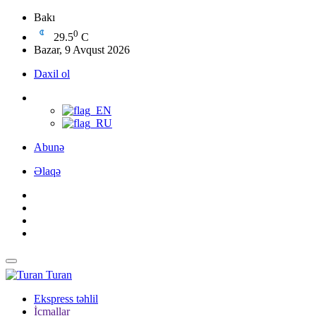
Bakı
0
29.5
C
Bazar, 9 Avqust 2026
Daxil ol
Abunə
Əlaqə
Turan
Ekspress təhlil
İcmallar