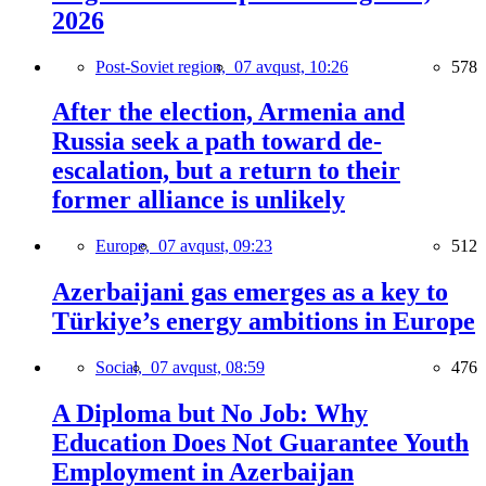
2026
Post-Soviet region,
07 avqust, 10:26
578
After the election, Armenia and
Russia seek a path toward de-
escalation, but a return to their
former alliance is unlikely
Europe,
07 avqust, 09:23
512
Azerbaijani gas emerges as a key to
Türkiye’s energy ambitions in Europe
Social,
07 avqust, 08:59
476
A Diploma but No Job: Why
Education Does Not Guarantee Youth
Employment in Azerbaijan