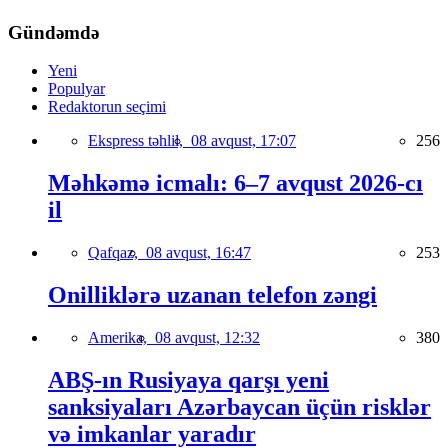
Gündəmdə
Yeni
Populyar
Redaktorun seçimi
Ekspress təhlil,
08 avqust, 17:07
256
Məhkəmə icmalı: 6–7 avqust 2026-cı
il
Qafqaz,
08 avqust, 16:47
253
Onilliklərə uzanan telefon zəngi
Amerika,
08 avqust, 12:32
380
ABŞ-ın Rusiyaya qarşı yeni
sanksiyaları Azərbaycan üçün risklər
və imkanlar yaradır