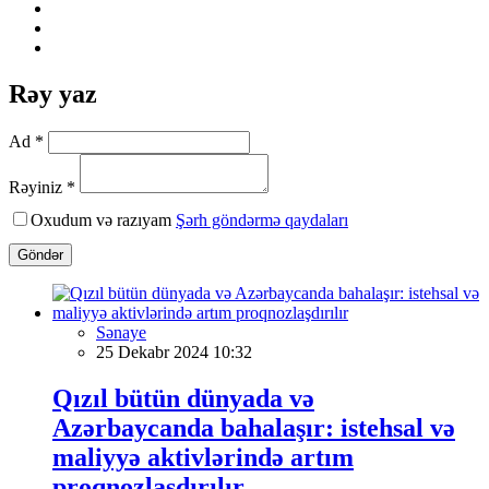
Rəy yaz
Ad *
Rəyiniz *
Oxudum və razıyam
Şərh göndərmə qaydaları
Göndər
Sənaye
25 Dekabr 2024 10:32
Qızıl bütün dünyada və
Azərbaycanda bahalaşır: istehsal və
maliyyə aktivlərində artım
proqnozlaşdırılır