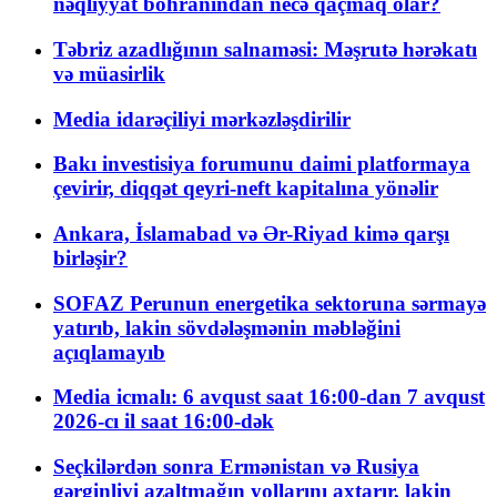
nəqliyyat böhranından necə qaçmaq olar?
Təbriz azadlığının salnaməsi: Məşrutə hərəkatı
və müasirlik
Media idarəçiliyi mərkəzləşdirilir
Bakı investisiya forumunu daimi platformaya
çevirir, diqqət qeyri-neft kapitalına yönəlir
Ankara, İslamabad və Ər-Riyad kimə qarşı
birləşir?
SOFAZ Perunun energetika sektoruna sərmayə
yatırıb, lakin sövdələşmənin məbləğini
açıqlamayıb
Media icmalı: 6 avqust saat 16:00-dan 7 avqust
2026-cı il saat 16:00-dək
Seçkilərdən sonra Ermənistan və Rusiya
gərginliyi azaltmağın yollarını axtarır, lakin