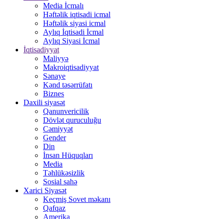
Media İcmalı
Həftəlik iqtisadi icmal
Həftəlik siyasi icmal
Aylıq İqtisadi İcmal
Aylıq Siyasi İcmal
İqtisadiyyat
Maliyyə
Makroiqtisadiyyat
Sənaye
Kənd təsərrüfatı
Biznes
Daxili siyasət
Qanunvericilik
Dövlət quruculuğu
Cəmiyyət
Gender
Din
İnsan Hüquqları
Media
Təhlükəsizlik
Sosial sahə
Xarici Siyasət
Keçmiş Sovet məkanı
Qafqaz
Amerika