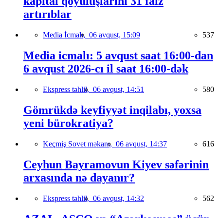
kapital qoyuluşlarını 31 faiz
artırıblar
Media İcmalı,
06 avqust, 15:09
537
Media icmalı: 5 avqust saat 16:00-dan
6 avqust 2026-cı il saat 16:00-dək
Ekspress təhlil,
06 avqust, 14:51
580
Gömrükdə keyfiyyət inqilabı, yoxsa
yeni bürokratiya?
Keçmiş Sovet məkanı,
06 avqust, 14:37
616
Ceyhun Bayramovun Kiyev səfərinin
arxasında nə dayanır?
Ekspress təhlil,
06 avqust, 14:32
562