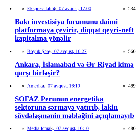
Ekspress təhlil,
07 avqust, 17:00
534
Bakı investisiya forumunu daimi
platformaya çevirir, diqqət qeyri-neft
kapitalına yönəlir
Böyük Şərq,
07 avqust, 16:27
560
Ankara, İslamabad və Ər-Riyad kimə
qarşı birləşir?
Amerika,
07 avqust, 16:19
489
SOFAZ Perunun energetika
sektoruna sərmayə yatırıb, lakin
sövdələşmənin məbləğini açıqlamayıb
Media İcmalı,
07 avqust, 16:10
480