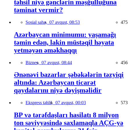
təhsil niyə gənclərin məşğulluğuna
təminat vermir?
Sosial sahə,
07 avqust, 08:53
475
Azərbaycan minimumu: yaşamağı
təmin edən, lakin müstəqil həyata
yetməyən əməkhaqqı
Biznes,
07 avqust, 08:44
456
Ənənəvi bazarlar şəbəkələrin təzyiqi
altında: Azərbaycan ticarət
qaydalarını niyə dəyişməlidir
Ekspress təhlil,
07 avqust, 00:03
573
BP və tərəfdaşları hasilatı 8 milyon
ton səviyyəsində saxlamaqla AÇG-yə