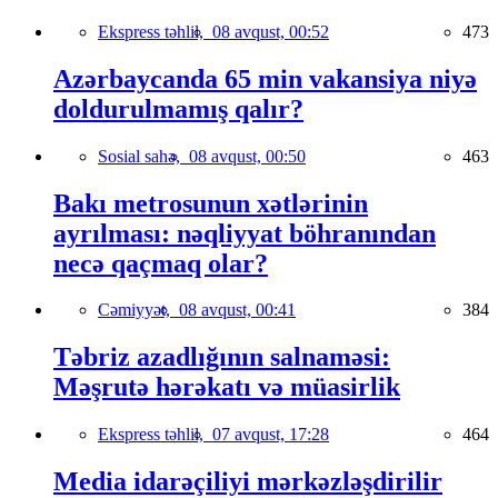
Ekspress təhlil,
08 avqust, 00:52
473
Azərbaycanda 65 min vakansiya niyə
doldurulmamış qalır?
Sosial sahə,
08 avqust, 00:50
463
Bakı metrosunun xətlərinin
ayrılması: nəqliyyat böhranından
necə qaçmaq olar?
Cəmiyyət,
08 avqust, 00:41
384
Təbriz azadlığının salnaməsi:
Məşrutə hərəkatı və müasirlik
Ekspress təhlil,
07 avqust, 17:28
464
Media idarəçiliyi mərkəzləşdirilir