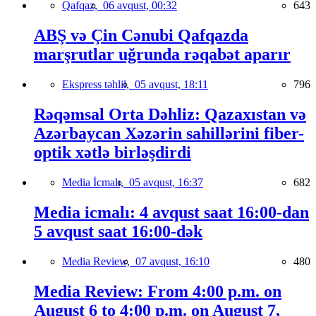
Qafqaz,
06 avqust, 00:32
643
ABŞ və Çin Cənubi Qafqazda
marşrutlar uğrunda rəqabət aparır
Ekspress təhlil,
05 avqust, 18:11
796
Rəqəmsal Orta Dəhliz: Qazaxıstan və
Azərbaycan Xəzərin sahillərini fiber-
optik xətlə birləşdirdi
Media İcmalı,
05 avqust, 16:37
682
Media icmalı: 4 avqust saat 16:00-dan
5 avqust saat 16:00-dək
Media Review,
07 avqust, 16:10
480
Media Review: From 4:00 p.m. on
August 6 to 4:00 p.m. on August 7,