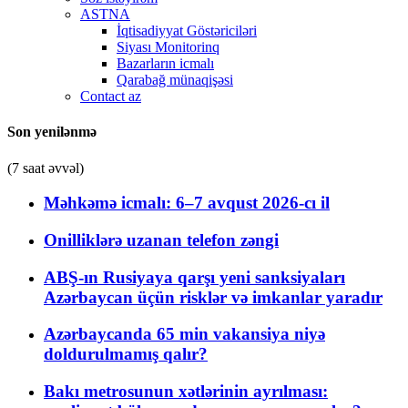
ASTNA
İqtisadiyyat Göstəriciləri
Siyası Monitorinq
Bazarların icmalı
Qarabağ münaqişəsi
Contact az
Son yenilənmə
(7 saat əvvəl)
Məhkəmə icmalı: 6–7 avqust 2026-cı il
Onilliklərə uzanan telefon zəngi
ABŞ-ın Rusiyaya qarşı yeni sanksiyaları
Azərbaycan üçün risklər və imkanlar yaradır
Azərbaycanda 65 min vakansiya niyə
doldurulmamış qalır?
Bakı metrosunun xətlərinin ayrılması: