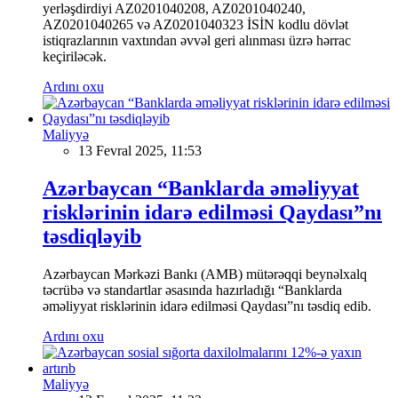
yerləşdirdiyi AZ0201040208, AZ0201040240,
AZ0201040265 və AZ0201040323 İSİN kodlu dövlət
istiqrazlarının vaxtından əvvəl geri alınması üzrə hərrac
keçiriləcək.
Ardını oxu
Maliyyə
13 Fevral 2025, 11:53
Azərbaycan “Banklarda əməliyyat
risklərinin idarə edilməsi Qaydası”nı
təsdiqləyib
Azərbaycan Mərkəzi Bankı (AMB) mütərəqqi beynəlxalq
təcrübə və standartlar əsasında hazırladığı “Banklarda
əməliyyat risklərinin idarə edilməsi Qaydası”nı təsdiq edib.
Ardını oxu
Maliyyə