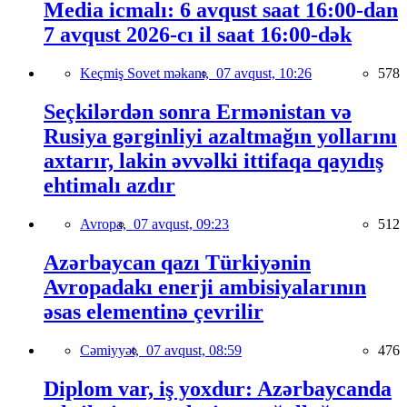
Media icmalı: 6 avqust saat 16:00-dan
7 avqust 2026-cı il saat 16:00-dək
Keçmiş Sovet məkanı,
07 avqust, 10:26
578
Seçkilərdən sonra Ermənistan və
Rusiya gərginliyi azaltmağın yollarını
axtarır, lakin əvvəlki ittifaqa qayıdış
ehtimalı azdır
Avropa,
07 avqust, 09:23
512
Azərbaycan qazı Türkiyənin
Avropadakı enerji ambisiyalarının
əsas elementinə çevrilir
Cəmiyyət,
07 avqust, 08:59
476
Diplom var, iş yoxdur: Azərbaycanda