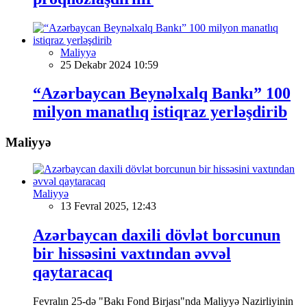
Maliyyə
25 Dekabr 2024 10:59
“Azərbaycan Beynəlxalq Bankı” 100
milyon manatlıq istiqraz yerləşdirib
Maliyyə
Maliyyə
13 Fevral 2025, 12:43
Azərbaycan daxili dövlət borcunun
bir hissəsini vaxtından əvvəl
qaytaracaq
Fevralın 25-də "Bakı Fond Birjası"nda Maliyyə Nazirliyinin