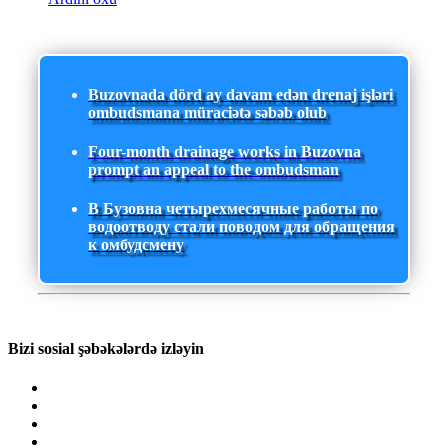
Buzovnada dörd ay davam edən drenaj işləri
ombudsmana müraciətə səbəb olub
Four-month drainage works in Buzovna
prompt an appeal to the ombudsman
В Бузовна четырехмесячные работы по
водоотводу стали поводом для обращения
к омбудсмену
Bizi sosial şəbəkələrdə izləyin