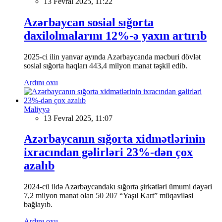
13 Fevral 2025, 11:22
Azərbaycan sosial sığorta
daxilolmalarını 12%-ə yaxın artırıb
2025-ci ilin yanvar ayında Azərbaycanda məcburi dövlət
sosial sığorta haqları 443,4 milyon manat təşkil edib.
Ardını oxu
Maliyyə
13 Fevral 2025, 11:07
Azərbaycanın sığorta xidmətlərinin
ixracından gəlirləri 23%-dən çox
azalıb
2024-cü ildə Azərbaycandakı sığorta şirkətləri ümumi dəyəri
7,2 milyon manat olan 50 207 “Yaşıl Kart” müqaviləsi
bağlayıb.
Ardını oxu