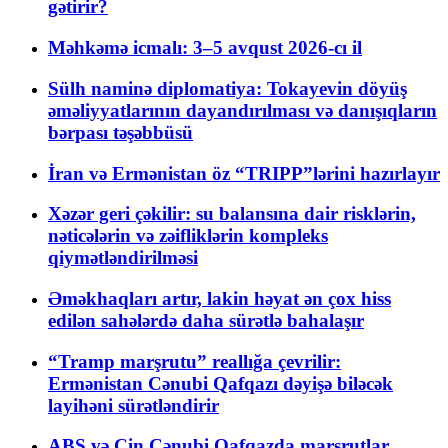
gətirir?
Məhkəmə icmalı: 3–5 avqust 2026-cı il
Sülh naminə diplomatiya: Tokayevin döyüş
əməliyyatlarının dayandırılması və danışıqların
bərpası təşəbbüsü
İran və Ermənistan öz “TRIPP”lərini hazırlayır
Xəzər geri çəkilir: su balansına dair risklərin,
nəticələrin və zəifliklərin kompleks
qiymətləndirilməsi
Əməkhaqları artır, lakin həyat ən çox hiss
edilən sahələrdə daha sürətlə bahalaşır
“Tramp marşrutu” reallığa çevrilir:
Ermənistan Cənubi Qafqazı dəyişə biləcək
layihəni sürətləndirir
ABŞ və Çin Cənubi Qafqazda marşrutlar