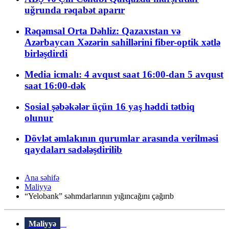
uğrunda rəqabət aparır
Rəqəmsal Orta Dəhliz: Qazaxıstan və
Azərbaycan Xəzərin sahillərini fiber-optik xətlə
birləşdirdi
Media icmalı: 4 avqust saat 16:00-dan 5 avqust
saat 16:00-dək
Sosial şəbəkələr üçün 16 yaş həddi tətbiq
olunur
Dövlət əmlakının qurumlar arasında verilməsi
qaydaları sadələşdirilib
Ana səhifə
Maliyyə
“Yelobank” səhmdarlarının yığıncağını çağırıb
Maliyyə