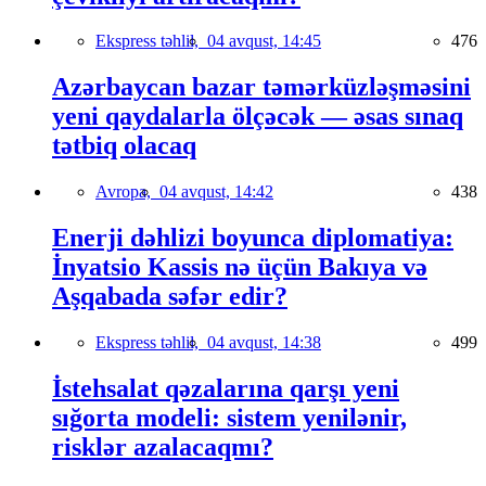
Ekspress təhlil,
04 avqust, 14:45
476
Azərbaycan bazar təmərküzləşməsini
yeni qaydalarla ölçəcək — əsas sınaq
tətbiq olacaq
Avropa,
04 avqust, 14:42
438
Enerji dəhlizi boyunca diplomatiya:
İnyatsio Kassis nə üçün Bakıya və
Aşqabada səfər edir?
Ekspress təhlil,
04 avqust, 14:38
499
İstehsalat qəzalarına qarşı yeni
sığorta modeli: sistem yenilənir,
risklər azalacaqmı?