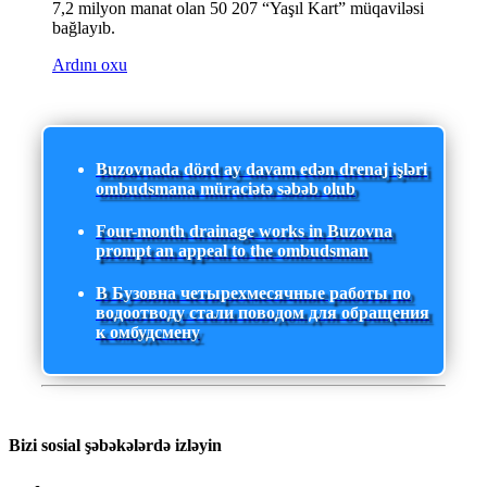
7,2 milyon manat olan 50 207 “Yaşıl Kart” müqaviləsi
bağlayıb.
Ardını oxu
Buzovnada dörd ay davam edən drenaj işləri
ombudsmana müraciətə səbəb olub
Four-month drainage works in Buzovna
prompt an appeal to the ombudsman
В Бузовна четырехмесячные работы по
водоотводу стали поводом для обращения
к омбудсмену
Bizi sosial şəbəkələrdə izləyin