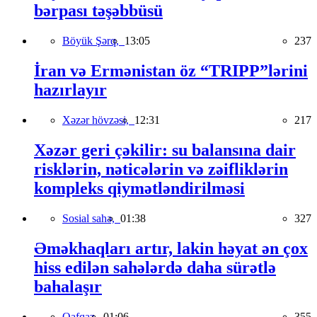
bərpası təşəbbüsü
Böyük Şərq,
13:05
237
İran və Ermənistan öz “TRIPP”lərini
hazırlayır
Xəzər hövzəsi,
12:31
217
Xəzər geri çəkilir: su balansına dair
risklərin, nəticələrin və zəifliklərin
kompleks qiymətləndirilməsi
Sosial sahə,
01:38
327
Əməkhaqları artır, lakin həyat ən çox
hiss edilən sahələrdə daha sürətlə
bahalaşır
Qafqaz,
01:06
355