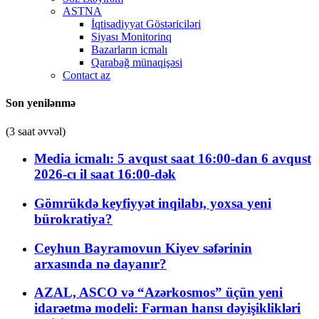
ASTNA
İqtisadiyyat Göstəriciləri
Siyası Monitorinq
Bazarların icmalı
Qarabağ münaqişəsi
Contact az
Son yenilənmə
(3 saat əvvəl)
Media icmalı: 5 avqust saat 16:00-dan 6 avqust
2026-cı il saat 16:00-dək
Gömrükdə keyfiyyət inqilabı, yoxsa yeni
bürokratiya?
Ceyhun Bayramovun Kiyev səfərinin
arxasında nə dayanır?
AZAL, ASCO və “Azərkosmos” üçün yeni
idarəetmə modeli: Fərman hansı dəyişiklikləri