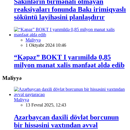
Sakinlərin birmənalı olmayan
reaksiyaları fonunda Bakı irimiqyaslı
söküntü layihəsini planlaşdırır
Maliyyə
1 Oktyabr 2024 10:46
“Kəpəz” BOKT I yarımildə 0,85
milyon manat xalis mənfəət əldə edib
Maliyyə
Maliyyə
13 Fevral 2025, 12:43
Azərbaycan daxili dövlət borcunun
bir hissəsini vaxtından əvvəl