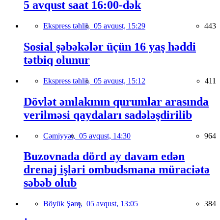
5 avqust saat 16:00-dək
Ekspress təhlil,
05 avqust, 15:29
443
Sosial şəbəkələr üçün 16 yaş həddi
tətbiq olunur
Ekspress təhlil,
05 avqust, 15:12
411
Dövlət əmlakının qurumlar arasında
verilməsi qaydaları sadələşdirilib
Cəmiyyət,
05 avqust, 14:30
964
Buzovnada dörd ay davam edən
drenaj işləri ombudsmana müraciətə
səbəb olub
Böyük Şərq,
05 avqust, 13:05
384