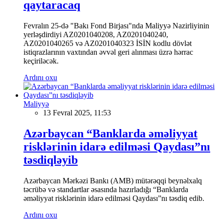
qaytaracaq
Fevralın 25-də "Bakı Fond Birjası"nda Maliyyə Nazirliyinin
yerləşdirdiyi AZ0201040208, AZ0201040240,
AZ0201040265 və AZ0201040323 İSİN kodlu dövlət
istiqrazlarının vaxtından əvvəl geri alınması üzrə hərrac
keçiriləcək.
Ardını oxu
Maliyyə
13 Fevral 2025, 11:53
Azərbaycan “Banklarda əməliyyat
risklərinin idarə edilməsi Qaydası”nı
təsdiqləyib
Azərbaycan Mərkəzi Bankı (AMB) mütərəqqi beynəlxalq
təcrübə və standartlar əsasında hazırladığı “Banklarda
əməliyyat risklərinin idarə edilməsi Qaydası”nı təsdiq edib.
Ardını oxu