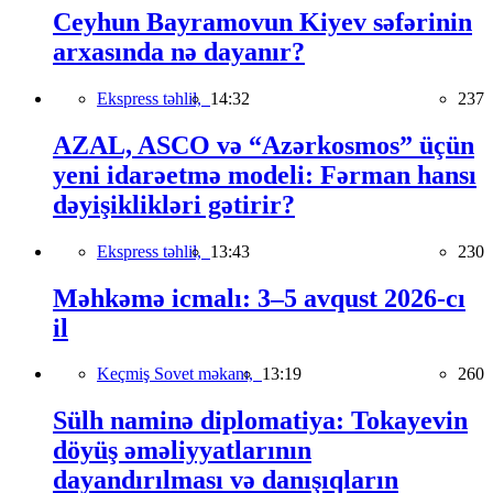
Ceyhun Bayramovun Kiyev səfərinin
arxasında nə dayanır?
Ekspress təhlil,
14:32
237
AZAL, ASCO və “Azərkosmos” üçün
yeni idarəetmə modeli: Fərman hansı
dəyişiklikləri gətirir?
Ekspress təhlil,
13:43
230
Məhkəmə icmalı: 3–5 avqust 2026-cı
il
Keçmiş Sovet məkanı,
13:19
260
Sülh naminə diplomatiya: Tokayevin
döyüş əməliyyatlarının
dayandırılması və danışıqların