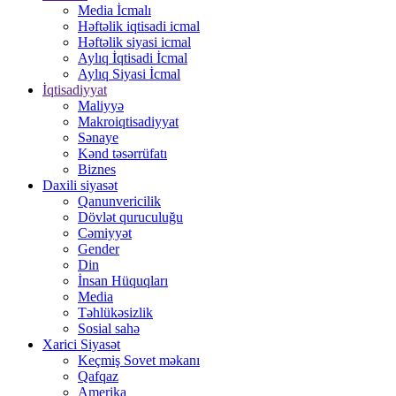
Media İcmalı
Həftəlik iqtisadi icmal
Həftəlik siyasi icmal
Aylıq İqtisadi İcmal
Aylıq Siyasi İcmal
İqtisadiyyat
Maliyyə
Makroiqtisadiyyat
Sənaye
Kənd təsərrüfatı
Biznes
Daxili siyasət
Qanunvericilik
Dövlət quruculuğu
Cəmiyyət
Gender
Din
İnsan Hüquqları
Media
Təhlükəsizlik
Sosial sahə
Xarici Siyasət
Keçmiş Sovet məkanı
Qafqaz
Amerika