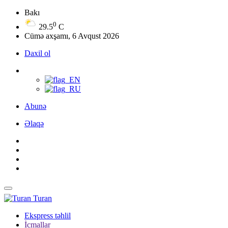
Bakı
0
29.5
C
Cümə axşamı, 6 Avqust 2026
Daxil ol
Abunə
Əlaqə
Turan
Ekspress təhlil
İcmallar