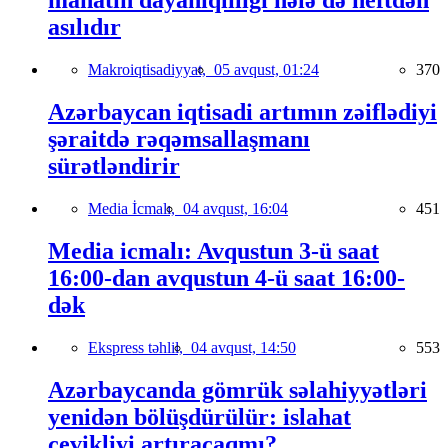
manatın dayanıqlılığı hələ də neftdən
asılıdır
Makroiqtisadiyyat,
05 avqust, 01:24
370
Azərbaycan iqtisadi artımın zəiflədiyi
şəraitdə rəqəmsallaşmanı
sürətləndirir
Media İcmalı,
04 avqust, 16:04
451
Media icmalı: Avqustun 3-ü saat
16:00-dan avqustun 4-ü saat 16:00-
dək
Ekspress təhlil,
04 avqust, 14:50
553
Azərbaycanda gömrük səlahiyyətləri
yenidən bölüşdürülür: islahat
çevikliyi artıracaqmı?