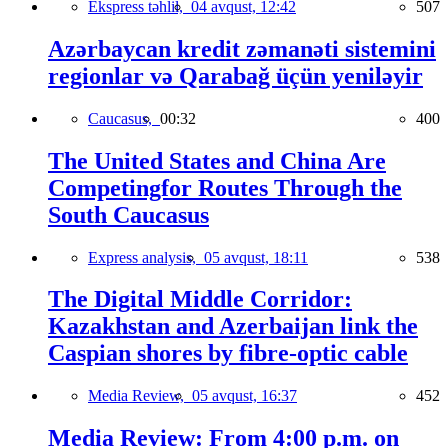
Ekspress təhlil,
04 avqust, 12:42
507
Azərbaycan kredit zəmanəti sistemini
regionlar və Qarabağ üçün yeniləyir
Caucasus,
00:32
400
The United States and China Are
Competingfor Routes Through the
South Caucasus
Express analysis,
05 avqust, 18:11
538
The Digital Middle Corridor:
Kazakhstan and Azerbaijan link the
Caspian shores by fibre-optic cable
Media Review,
05 avqust, 16:37
452
Media Review: From 4:00 p.m. on