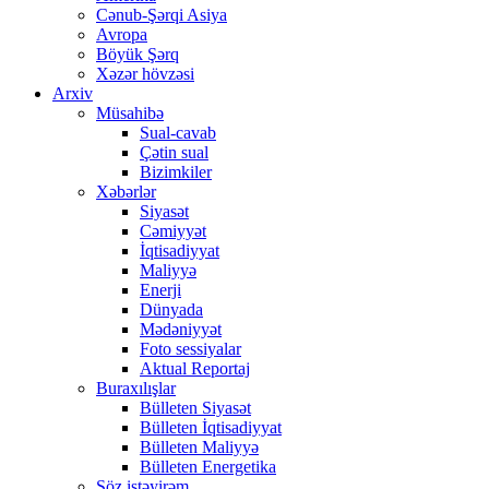
Cənub-Şərqi Asiya
Avropa
Böyük Şərq
Xəzər hövzəsi
Arxiv
Müsahibə
Sual-cavab
Çətin sual
Bizimkiler
Xəbərlər
Siyasət
Cəmiyyət
İqtisadiyyat
Maliyyə
Enerji
Dünyada
Mədəniyyət
Foto sessiyalar
Aktual Reportaj
Buraxılışlar
Bülleten Siyasət
Bülleten İqtisadiyyat
Bülleten Maliyyə
Bülleten Energetika
Söz istəyirəm