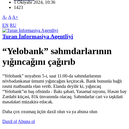
1 Oktyabr 2024, 10:36
1423
A-
A
A+
EN
RU
Turan İnformasiya Agentliyi
“Yelobank” səhmdarlarının
yığıncağını çağırıb
“Yelobank” noyabrın 5-i, saat 11:00-da səhmdarlarının
növbədənkənar ümumi yığıncağını keçirəcək. Bank bununla bağlı
rəsmi mətbuatda elan verib. Elanda deyilir ki, yığıncaq
“Yelobank”ın baş ofisində - Bakı şəhəri, Yasamal rayonu, Həsən bəy
Zərdabi küçəsi, 81k ünvanında olacaq. Səhmdarlar cari və təşkilati
məsələləri müzakirə edəcək.
Daha çox oxumaq üçün daxil olun və ya abunə olun
Daxil ol
Abunə ol