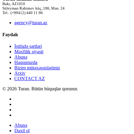
Bakı, AZ1010
Süleyman Rəhimov küç.,186, Mən. 24
Tel.: (+99412) 440 11 96
agency@turan.az
Faydalı
İstifadə şərtləri
Məxfilik siyasti
Abunə
Haqqımızda
Bizim mütəxəssislərimiz
Arxiv
CONTACT AZ
© 2026 Turan. Bütün hüquqlar qorunur.
Abunə
Daxil ol