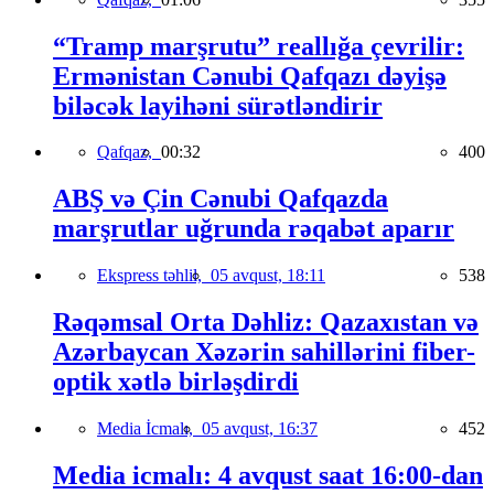
“Tramp marşrutu” reallığa çevrilir:
Ermənistan Cənubi Qafqazı dəyişə
biləcək layihəni sürətləndirir
Qafqaz,
00:32
400
ABŞ və Çin Cənubi Qafqazda
marşrutlar uğrunda rəqabət aparır
Ekspress təhlil,
05 avqust, 18:11
538
Rəqəmsal Orta Dəhliz: Qazaxıstan və
Azərbaycan Xəzərin sahillərini fiber-
optik xətlə birləşdirdi
Media İcmalı,
05 avqust, 16:37
452
Media icmalı: 4 avqust saat 16:00-dan