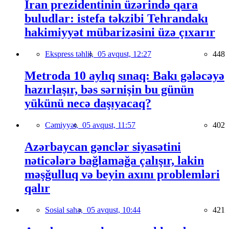
İran prezidentinin üzərində qara
buludlar: istefa təkzibi Tehrandakı
hakimiyyət mübarizəsini üzə çıxarır
Ekspress təhlil,
05 avqust, 12:27
448
Metroda 10 aylıq sınaq: Bakı gələcəyə
hazırlaşır, bəs sərnişin bu günün
yükünü necə daşıyacaq?
Cəmiyyət,
05 avqust, 11:57
402
Azərbaycan gənclər siyasətini
nəticələrə bağlamağa çalışır, lakin
məşğulluq və beyin axını problemləri
qalır
Sosial sahə,
05 avqust, 10:44
421