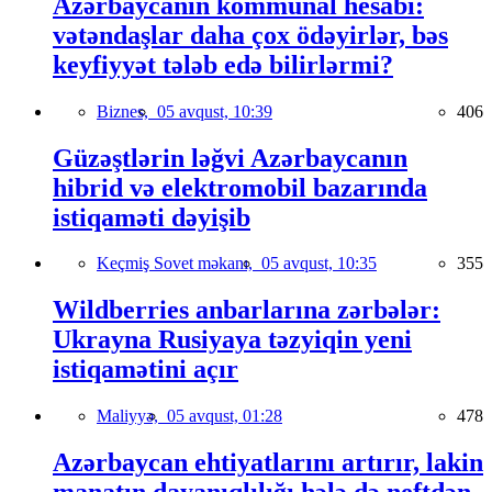
Azərbaycanın kommunal hesabı:
vətəndaşlar daha çox ödəyirlər, bəs
keyfiyyət tələb edə bilirlərmi?
Biznes,
05 avqust, 10:39
406
Güzəştlərin ləğvi Azərbaycanın
hibrid və elektromobil bazarında
istiqaməti dəyişib
Keçmiş Sovet məkanı,
05 avqust, 10:35
355
Wildberries anbarlarına zərbələr:
Ukrayna Rusiyaya təzyiqin yeni
istiqamətini açır
Maliyyə,
05 avqust, 01:28
478
Azərbaycan ehtiyatlarını artırır, lakin