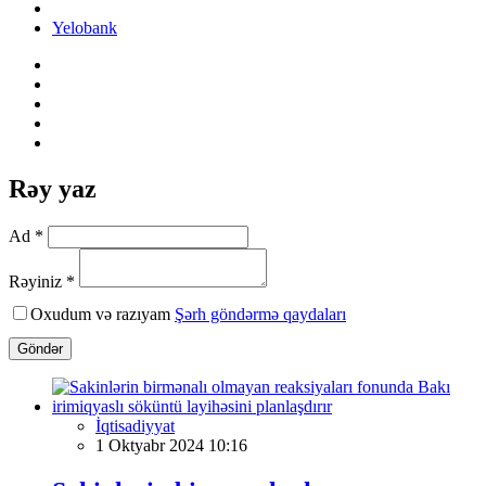
Yelobank
Rəy yaz
Ad *
Rəyiniz *
Oxudum və razıyam
Şərh göndərmə qaydaları
Göndər
İqtisadiyyat
1 Oktyabr 2024 10:16