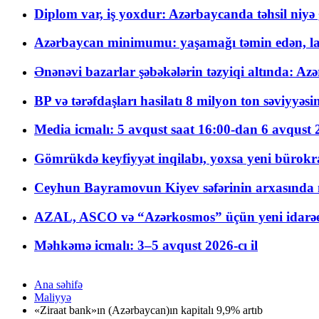
Diplom var, iş yoxdur: Azərbaycanda təhsil niyə
Azərbaycan minimumu: yaşamağı təmin edən, la
Ənənəvi bazarlar şəbəkələrin təzyiqi altında: Azə
BP və tərəfdaşları hasilatı 8 milyon ton səviyyəs
Media icmalı: 5 avqust saat 16:00-dan 6 avqust 2
Gömrükdə keyfiyyət inqilabı, yoxsa yeni bürokr
Ceyhun Bayramovun Kiyev səfərinin arxasında 
AZAL, ASCO və “Azərkosmos” üçün yeni idarəetm
Məhkəmə icmalı: 3–5 avqust 2026-cı il
Ana səhifə
Maliyyə
«Ziraat bank»ın (Azərbaycan)ın kapitalı 9,9% artıb