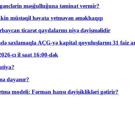
 gənclərin məşğulluğuna təminat vermir?
kin müstəqil həyata yetməyən əməkhaqqı
rbaycan ticarət qaydalarını niyə dəyişməlidir
ində saxlamaqla AÇG-yə kapital qoyuluşlarını 31 faiz ar
026-cı il saat 16:00-dək
atiya?
nə dayanır?
ə modeli: Fərman hansı dəyişiklikləri gətirir?