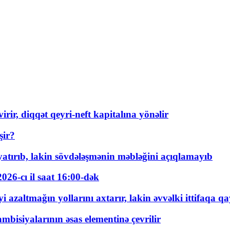
rir, diqqət qeyri-neft kapitalına yönəlir
şir?
tırıb, lakin sövdələşmənin məbləğini açıqlamayıb
026-cı il saat 16:00-dək
 azaltmağın yollarını axtarır, lakin əvvəlki ittifaqa qa
bisiyalarının əsas elementinə çevrilir