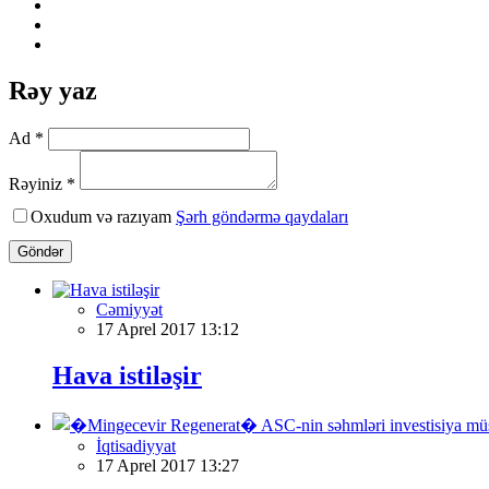
Rəy yaz
Ad *
Rəyiniz *
Oxudum və razıyam
Şərh göndərmə qaydaları
Göndər
Cəmiyyət
17 Aprel 2017 13:12
Hava istiləşir
İqtisadiyyat
17 Aprel 2017 13:27