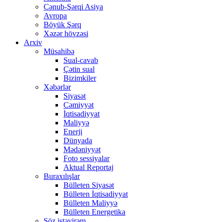
Cənub-Şərqi Asiya
Avropa
Böyük Şərq
Xəzər hövzəsi
Arxiv
Müsahibə
Sual-cavab
Çətin sual
Bizimkiler
Xəbərlər
Siyasət
Cəmiyyət
İqtisadiyyat
Maliyyə
Enerji
Dünyada
Mədəniyyət
Foto sessiyalar
Aktual Reportaj
Buraxılışlar
Bülleten Siyasət
Bülleten İqtisadiyyat
Bülleten Maliyyə
Bülleten Energetika
Söz istəyirəm