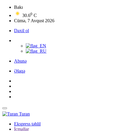
Bakı
0
30.6
C
Cümə, 7 Avqust 2026
Daxil ol
Abunə
Əlaqə
Turan
Ekspress təhlil
İcmallar