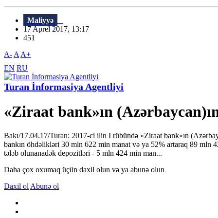
Maliyyə
17 Aprel 2017, 13:17
451
A-
A
A+
EN
RU
Turan İnformasiya Agentliyi
«Ziraat bank»ın (Azərbaycan)ın
Bakı/17.04.17/Turan: 2017-ci ilin I rübündə «Ziraat bank»ın (Azərba
bankın öhdəlikləri 30 mln 622 min manat və ya 52% artaraq 89 mln 42
tələb olunanadək depozitləri - 5 mln 424 min man...
Daha çox oxumaq üçün daxil olun və ya abunə olun
Daxil ol
Abunə ol