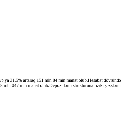
at və ya 31,5% artaraq 151 mln 84 min manat olub.Hesabat dövründə
 mln 047 min manat olub.Depozitlərin strukturuna fiziki şəxslərin