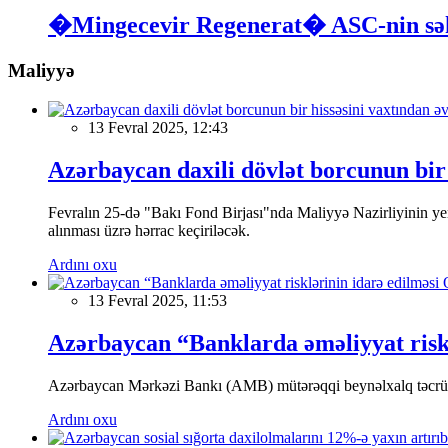
�Mingecevir Regenerat� ASC-nin səhml
Maliyyə
13 Fevral 2025, 12:43
Azərbaycan daxili dövlət borcunun bir 
Fevralın 25-də "Bakı Fond Birjası"nda Maliyyə Nazirliyinin
alınması üzrə hərrac keçiriləcək.
Ardını oxu
13 Fevral 2025, 11:53
Azərbaycan “Banklarda əməliyyat riskl
Azərbaycan Mərkəzi Bankı (AMB) mütərəqqi beynəlxalq təcrübə v
Ardını oxu