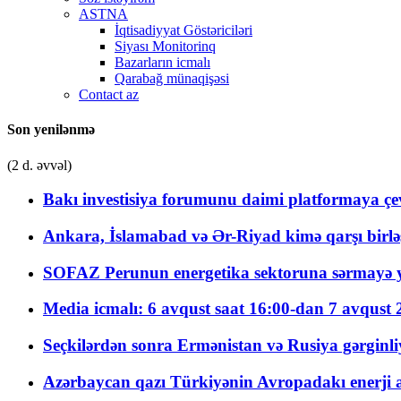
ASTNA
İqtisadiyyat Göstəriciləri
Siyası Monitorinq
Bazarların icmalı
Qarabağ münaqişəsi
Contact az
Son yenilənmə
(2 d. əvvəl)
Bakı investisiya forumunu daimi platformaya çevi
Ankara, İslamabad və Ər-Riyad kimə qarşı birlə
SOFAZ Perunun energetika sektoruna sərmayə ya
Media icmalı: 6 avqust saat 16:00-dan 7 avqust 2
Seçkilərdən sonra Ermənistan və Rusiya gərginliyi
Azərbaycan qazı Türkiyənin Avropadakı enerji am