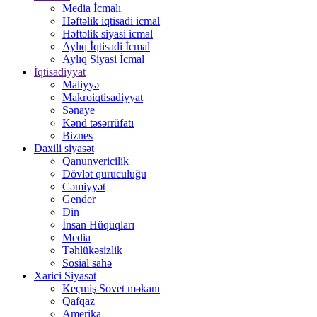
Media İcmalı
Həftəlik iqtisadi icmal
Həftəlik siyasi icmal
Aylıq İqtisadi İcmal
Aylıq Siyasi İcmal
İqtisadiyyat
Maliyyə
Makroiqtisadiyyat
Sənaye
Kənd təsərrüfatı
Biznes
Daxili siyasət
Qanunvericilik
Dövlət quruculuğu
Cəmiyyət
Gender
Din
İnsan Hüquqları
Media
Təhlükəsizlik
Sosial sahə
Xarici Siyasət
Keçmiş Sovet məkanı
Qafqaz
Amerika