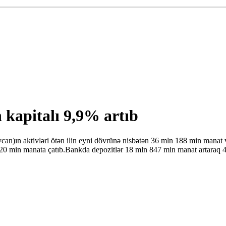
 kapitalı 9,9% artıb
ycan)ın aktivləri ötən ilin eyni dövrünə nisbətən 36 mln 188 min man
0 min manata çatıb.Bankda depozitlər 18 mln 847 min manat artaraq 48