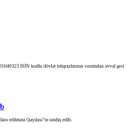
0323 İSİN kodlu dövlət istiqrazlarının vaxtından əvvəl geri
ib
arə edilməsi Qaydası”nı təsdiq edib.