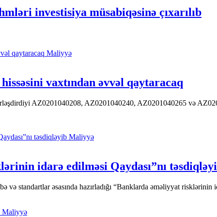
əri investisiya müsabiqəsinə çıxarılıb
Maliyyə
hissəsini vaxtından əvvəl qaytaracaq
 yerləşdirdiyi AZ0201040208, AZ0201040240, AZ0201040265 və AZ020104
Maliyyə
ərinin idarə edilməsi Qaydası”nı təsdiqləy
ə standartlar əsasında hazırladığı “Banklarda əməliyyat risklərinin id
Maliyyə