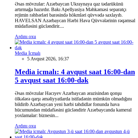
Əsas mövzular: Azərbaycan Ukraynaya qaz tədarükünü
artırmağa hazırdır. Bakı Apellyasiya Məhkəməsi separatçı
rejimin rəhbərləri barəsində hökmləri qüvvədə saxlayıb.
HAVELSAN Azərbaycan Hərbi Hava Qüvvələrinin rəqəmsal
müdafiəsini gücləndirir....
Ardını oxu
Media İcmalı
5 Avqust 2026, 16:37
Media icmalı: 4 avqust saat 16:00-dan
5 avqust saat 16:00-dək
Əsas mövzular Hacıyev Azərbaycan ərazisindən qonşu
ölkələrə qarşı əməliyyatlarda istifadənin mümkün olmadığını
bildirib Azərbaycan yeni hərbi təhdidlər fonunda hava
hücumundan müdafiəsini gücləndirir Azərbaycanda kameral
yoxlamalar: biznesin...
Ardını oxu