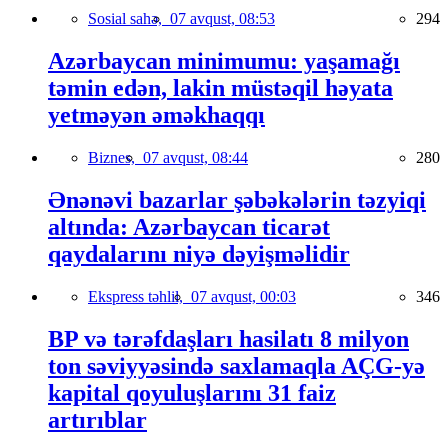
Sosial sahə,
07 avqust, 08:53
294
Azərbaycan minimumu: yaşamağı
təmin edən, lakin müstəqil həyata
yetməyən əməkhaqqı
Biznes,
07 avqust, 08:44
280
Ənənəvi bazarlar şəbəkələrin təzyiqi
altında: Azərbaycan ticarət
qaydalarını niyə dəyişməlidir
Ekspress təhlil,
07 avqust, 00:03
346
BP və tərəfdaşları hasilatı 8 milyon
ton səviyyəsində saxlamaqla AÇG-yə
kapital qoyuluşlarını 31 faiz
artırıblar