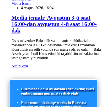
Media İcmalı
4 Avqust 2026, 16:04
Media icmalı: Avqustun 3-ü saat
16:00-dan avqustun 4-ü saat 16:00-
dək
Əsas mövzular: Bakı sülh və humanitar təhlükəsizlik
məsələlərində ATƏT-in dəstəyinə ümid edir Ermənistan
Konstitusiyası sülh yolunda son maneə olaraq qalır — Bakı
Azərbaycan İsrail Knessetindəki təşəbbüsün müzakirəsinə
təsir göstərdiyini bildirib...
Ardını oxu
Buzovnada dörd ay davam edən drenaj işləri
ombudsmana müraciətə səbəb olub
Four-month drainage works in Buzovna
prompt an appeal to the ombudsman