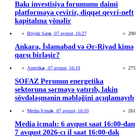
Bakı investisiya forumunu daimi
platformaya çevirir, diqqət qeyri-neft
kapitalına yönəlir
Böyük Şərq,
07 avqust, 16:27
290
Ankara, İslamabad və Ər-Riyad kimə
qarşı birləşir?
Amerika,
07 avqust, 16:19
275
SOFAZ Perunun energetika
sektoruna sərmayə yatırıb, lakin
sövdələşmənin məbləğini açıqlamayıb
Media İcmalı,
07 avqust, 16:10
261
Media icmalı: 6 avqust saat 16:00-dan
7 avqust 2026-cı il saat 16:00-dək