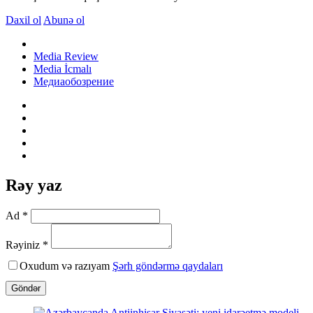
Daxil ol
Abunə ol
Media Review
Media İcmalı
Медиаобозрение
Rəy yaz
Ad *
Rəyiniz *
Oxudum və razıyam
Şərh göndərmə qaydaları
Göndər