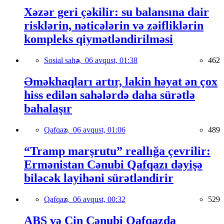
Xəzər geri çəkilir: su balansına dair
risklərin, nəticələrin və zəifliklərin
kompleks qiymətləndirilməsi
Sosial sahə,
06 avqust, 01:38
462
Əməkhaqları artır, lakin həyat ən çox
hiss edilən sahələrdə daha sürətlə
bahalaşır
Qafqaz,
06 avqust, 01:06
489
“Tramp marşrutu” reallığa çevrilir:
Ermənistan Cənubi Qafqazı dəyişə
biləcək layihəni sürətləndirir
Qafqaz,
06 avqust, 00:32
529
ABŞ və Çin Cənubi Qafqazda