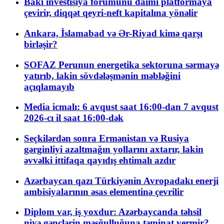
Bakı investisiya forumunu daimi platformaya
çevirir, diqqət qeyri-neft kapitalına yönəlir
Ankara, İslamabad və Ər-Riyad kimə qarşı
birləşir?
SOFAZ Perunun energetika sektoruna sərmayə
yatırıb, lakin sövdələşmənin məbləğini
açıqlamayıb
Media icmalı: 6 avqust saat 16:00-dan 7 avqust
2026-cı il saat 16:00-dək
Seçkilərdən sonra Ermənistan və Rusiya
gərginliyi azaltmağın yollarını axtarır, lakin
əvvəlki ittifaqa qayıdış ehtimalı azdır
Azərbaycan qazı Türkiyənin Avropadakı enerji
ambisiyalarının əsas elementinə çevrilir
Diplom var, iş yoxdur: Azərbaycanda təhsil
niyə gənclərin məşğulluğuna təminat vermir?