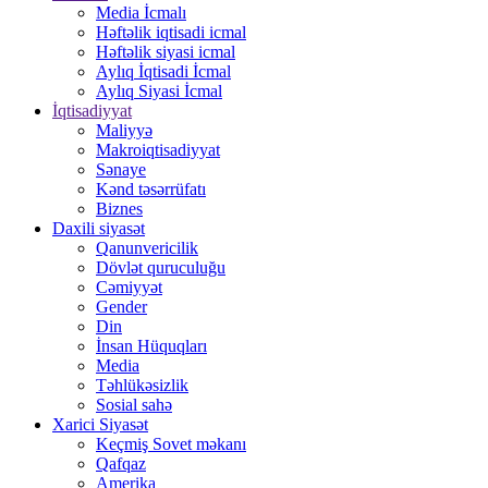
Media İcmalı
Həftəlik iqtisadi icmal
Həftəlik siyasi icmal
Aylıq İqtisadi İcmal
Aylıq Siyasi İcmal
İqtisadiyyat
Maliyyə
Makroiqtisadiyyat
Sənaye
Kənd təsərrüfatı
Biznes
Daxili siyasət
Qanunvericilik
Dövlət quruculuğu
Cəmiyyət
Gender
Din
İnsan Hüquqları
Media
Təhlükəsizlik
Sosial sahə
Xarici Siyasət
Keçmiş Sovet məkanı
Qafqaz
Amerika