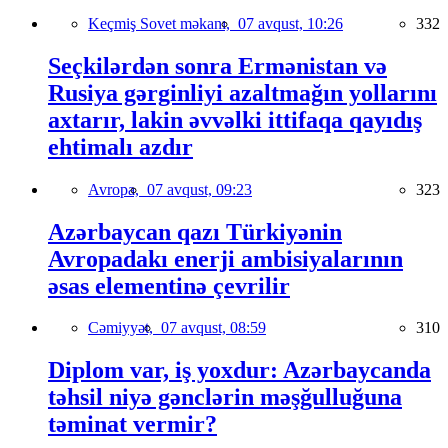
Keçmiş Sovet məkanı,
07 avqust, 10:26
332
Seçkilərdən sonra Ermənistan və
Rusiya gərginliyi azaltmağın yollarını
axtarır, lakin əvvəlki ittifaqa qayıdış
ehtimalı azdır
Avropa,
07 avqust, 09:23
323
Azərbaycan qazı Türkiyənin
Avropadakı enerji ambisiyalarının
əsas elementinə çevrilir
Cəmiyyət,
07 avqust, 08:59
310
Diplom var, iş yoxdur: Azərbaycanda
təhsil niyə gənclərin məşğulluğuna
təminat vermir?