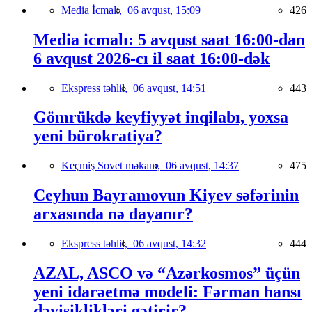
Media İcmalı,
06 avqust, 15:09
426
Media icmalı: 5 avqust saat 16:00-dan
6 avqust 2026-cı il saat 16:00-dək
Ekspress təhlil,
06 avqust, 14:51
443
Gömrükdə keyfiyyət inqilabı, yoxsa
yeni bürokratiya?
Keçmiş Sovet məkanı,
06 avqust, 14:37
475
Ceyhun Bayramovun Kiyev səfərinin
arxasında nə dayanır?
Ekspress təhlil,
06 avqust, 14:32
444
AZAL, ASCO və “Azərkosmos” üçün
yeni idarəetmə modeli: Fərman hansı
dəyişiklikləri gətirir?