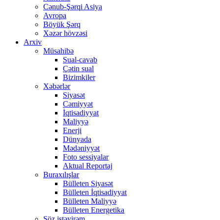
Cənub-Şərqi Asiya
Avropa
Böyük Şərq
Xəzər hövzəsi
Arxiv
Müsahibə
Sual-cavab
Çətin sual
Bizimkiler
Xəbərlər
Siyasət
Cəmiyyət
İqtisadiyyat
Maliyyə
Enerji
Dünyada
Mədəniyyət
Foto sessiyalar
Aktual Reportaj
Buraxılışlar
Bülleten Siyasət
Bülleten İqtisadiyyat
Bülleten Maliyyə
Bülleten Energetika
Söz istəyirəm