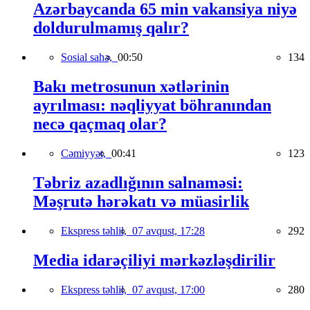
Azərbaycanda 65 min vakansiya niyə
doldurulmamış qalır?
Sosial sahə,
00:50
134
Bakı metrosunun xətlərinin
ayrılması: nəqliyyat böhranından
necə qaçmaq olar?
Cəmiyyət,
00:41
123
Təbriz azadlığının salnaməsi:
Məşrutə hərəkatı və müasirlik
Ekspress təhlil,
07 avqust, 17:28
292
Media idarəçiliyi mərkəzləşdirilir
Ekspress təhlil,
07 avqust, 17:00
280