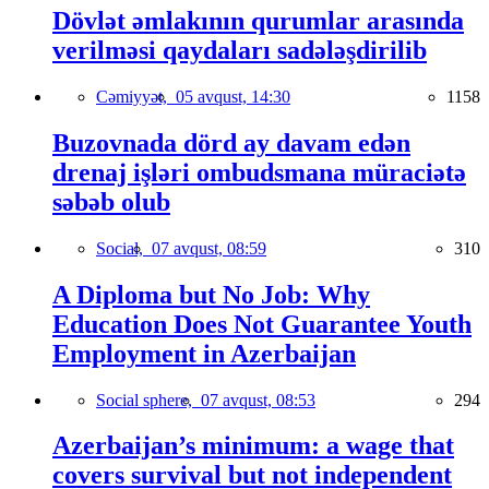
Dövlət əmlakının qurumlar arasında
verilməsi qaydaları sadələşdirilib
Cəmiyyət,
05 avqust, 14:30
1158
Buzovnada dörd ay davam edən
drenaj işləri ombudsmana müraciətə
səbəb olub
Social,
07 avqust, 08:59
310
A Diploma but No Job: Why
Education Does Not Guarantee Youth
Employment in Azerbaijan
Social sphere,
07 avqust, 08:53
294
Azerbaijan’s minimum: a wage that
covers survival but not independent