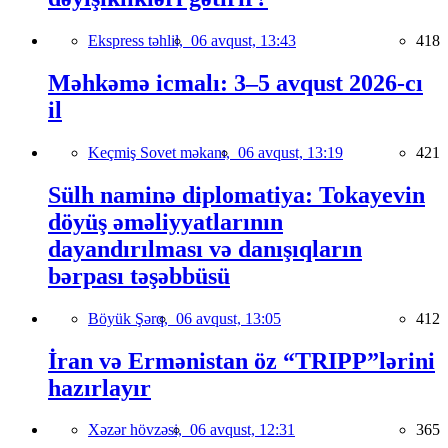
Ekspress təhlil,
06 avqust, 13:43
418
Məhkəmə icmalı: 3–5 avqust 2026-cı
il
Keçmiş Sovet məkanı,
06 avqust, 13:19
421
Sülh naminə diplomatiya: Tokayevin
döyüş əməliyyatlarının
dayandırılması və danışıqların
bərpası təşəbbüsü
Böyük Şərq,
06 avqust, 13:05
412
İran və Ermənistan öz “TRIPP”lərini
hazırlayır
Xəzər hövzəsi,
06 avqust, 12:31
365