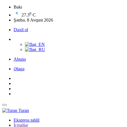
Bakı
0
27.3
C
Şənbə, 8 Avqust 2026
Daxil ol
Abunə
Əlaqə
Turan
Ekspress təhlil
İcmallar