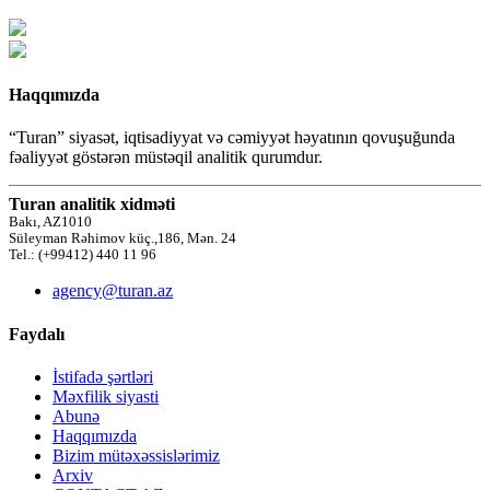
Haqqımızda
“Turan” siyasət, iqtisadiyyat və cəmiyyət həyatının qovuşuğunda
fəaliyyət göstərən müstəqil analitik qurumdur.
Turan analitik xidməti
Bakı, AZ1010
Süleyman Rəhimov küç.,186, Mən. 24
Tel.: (+99412) 440 11 96
agency@turan.az
Faydalı
İstifadə şərtləri
Məxfilik siyasti
Abunə
Haqqımızda
Bizim mütəxəssislərimiz
Arxiv