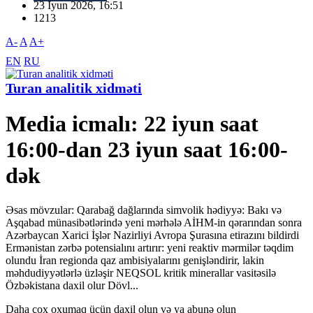
23 İyun 2026, 16:51
1213
A-
A
A+
EN
RU
Turan analitik xidməti
Media icmalı: 22 iyun saat
16:00-dan 23 iyun saat 16:00-
dək
Əsas mövzular: Qarabağ dağlarında simvolik hədiyyə: Bakı və
Aşqabad münasibətlərində yeni mərhələ AİHM-in qərarından sonra
Azərbaycan Xarici İşlər Nazirliyi Avropa Şurasına etirazını bildirdi
Ermənistan zərbə potensialını artırır: yeni reaktiv mərmilər təqdim
olundu İran regionda qaz ambisiyalarını genişləndirir, lakin
məhdudiyyətlərlə üzləşir NEQSOL kritik minerallar vasitəsilə
Özbəkistana daxil olur Dövl...
Daha çox oxumaq üçün daxil olun və ya abunə olun