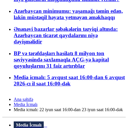
Azərbaycan minimumu: yaşamağı təmin edən,
lakin müstəqil həyata yetməyən əməkhaqqı
Ənənəvi bazarlar şəbəkələrin təzyiqi altında:
Azərbaycan ticarət qaydalarını niyə
dəyişməlidir
BP və tərəfdaşları hasilatı 8 milyon ton
səviyyəsində saxlamaqla AÇG-yə kapital
qoyuluşlarını 31 faiz artırıblar
Media icmalı: 5 avqust saat 16:00-dan 6 avqust
2026-cı il saat 16:00-dək
Ana səhifə
Media İcmalı
Media icmalı: 22 iyun saat 16:00-dan 23 iyun saat 16:00-dək
Media İcmalı