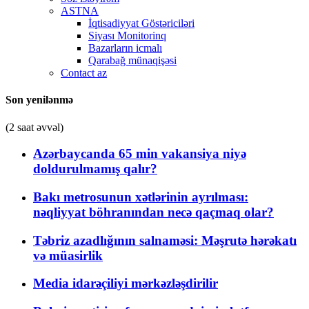
ASTNA
İqtisadiyyat Göstəriciləri
Siyası Monitorinq
Bazarların icmalı
Qarabağ münaqişəsi
Contact az
Son yenilənmə
(2 saat əvvəl)
Azərbaycanda 65 min vakansiya niyə
doldurulmamış qalır?
Bakı metrosunun xətlərinin ayrılması:
nəqliyyat böhranından necə qaçmaq olar?
Təbriz azadlığının salnaməsi: Məşrutə hərəkatı
və müasirlik
Media idarəçiliyi mərkəzləşdirilir