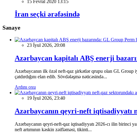
15 Fevral 2020 13:15
İran seçki ərəfəsində
Sənaye
23 İyul 2026, 20:08
Azərbaycan kapitalı ABŞ enerji baza
Azərbaycanın ilk özəl neft-qaz şirkətlər qrupu olan GL Group iy
çatdırdığını elan edib. Sövdələşmə nəticəsində...
Ardını oxu
19 İyul 2026, 23:40
Azərbaycanın qeyri-neft iqtisadiyyatı 
Azərbaycanın qeyri-neft-qaz iqtisadiyyatı 2026-cı ilin birinci
neft artımının kəskin zəifləməsi, tikinti...