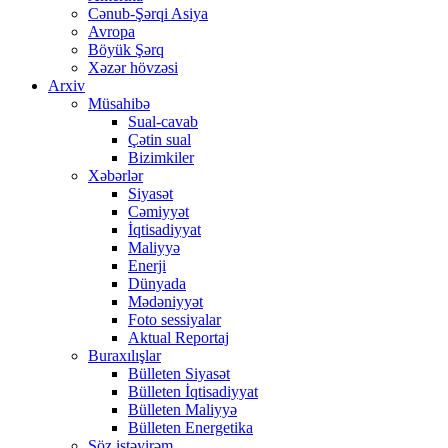
Cənub-Şərqi Asiya
Avropa
Böyük Şərq
Xəzər hövzəsi
Arxiv
Müsahibə
Sual-cavab
Çətin sual
Bizimkiler
Xəbərlər
Siyasət
Cəmiyyət
İqtisadiyyat
Maliyyə
Enerji
Dünyada
Mədəniyyət
Foto sessiyalar
Aktual Reportaj
Buraxılışlar
Bülleten Siyasət
Bülleten İqtisadiyyat
Bülleten Maliyyə
Bülleten Energetika
Söz istəyirəm