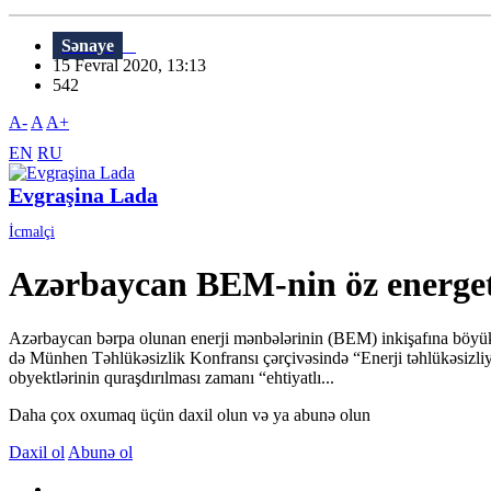
Sənaye
15 Fevral 2020, 13:13
542
A-
A
A+
EN
RU
Evgraşina Lada
İcmalçi
Azərbaycan BEM-nin öz energeti
Azərbaycan bərpa olunan enerji mənbələrinin (BEM) inkişafına böyük di
də Münhen Təhlükəsizlik Konfransı çərçivəsində “Enerji təhlükəsizli
obyektlərinin quraşdırılması zamanı “ehtiyatlı...
Daha çox oxumaq üçün daxil olun və ya abunə olun
Daxil ol
Abunə ol