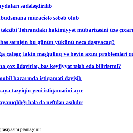
daları sadələşdirilib
mbudsmana müraciətə səbəb olub
a təkzibi Tehrandakı hakimiyyət mübarizəsini üzə çıxarı
r, bəs sərnişin bu günün yükünü necə daşıyacaq?
a çalışır, lakin məşğulluq və beyin axını problemləri qa
ox ödəyirlər, bəs keyfiyyət tələb edə bilirlərmi?
mobil bazarında istiqaməti dəyişib
ya təzyiqin yeni istiqamətini açır
yanıqlılığı hələ də neftdən asılıdır
asiyasını planlaşdırır