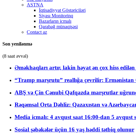
ASTNA
İqtisadiyyat Göstəriciləri
Siyası Monitorinq
Bazarların icmalı
Qarabağ münaqişəsi
Contact az
Son yenilənmə
(8 saat əvvəl)
Əməkhaqları artır, lakin həyat ən çox hiss edilən
“Tramp marşrutu” reallığa çevrilir: Ermənistan C
ABŞ və Çin Cənubi Qafqazda marşrutlar uğrund
Rəqəmsal Orta Dəhliz: Qazaxıstan və Azərbaycan Xə
Media icmalı: 4 avqust saat 16:00-dan 5 avqust 
Sosial şəbəkələr üçün 16 yaş həddi tətbiq olunur