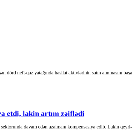
 dörd neft-qaz yatağında hasilat aktivlərinin satın alınmasını başa
 etdi, lakin artım zəiflədi
qaz sektorunda davam edən azalmanı kompensasiya edib. Lakin qeyri-