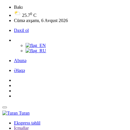
Bakı
0
25.7
C
Cümə axşamı, 6 Avqust 2026
Daxil ol
Abunə
Əlaqə
Turan
Ekspress təhlil
İcmallar