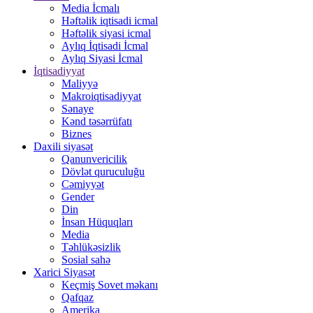
Media İcmalı
Həftəlik iqtisadi icmal
Həftəlik siyasi icmal
Aylıq İqtisadi İcmal
Aylıq Siyasi İcmal
İqtisadiyyat
Maliyyə
Makroiqtisadiyyat
Sənaye
Kənd təsərrüfatı
Biznes
Daxili siyasət
Qanunvericilik
Dövlət quruculuğu
Cəmiyyət
Gender
Din
İnsan Hüquqları
Media
Təhlükəsizlik
Sosial sahə
Xarici Siyasət
Keçmiş Sovet məkanı
Qafqaz
Amerika