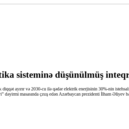
ka sisteminə düşünülmüş inteqra
qqət ayırır və 2030-cu ilə qədər elektrik enerjisinin 30%-nin istehsalı
yi” dəyirmi masasında çıxış edən Azərbaycan prezidenti İlham Əliyev b