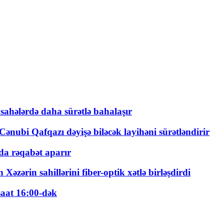
 sahələrdə daha sürətlə bahalaşır
ənubi Qafqazı dəyişə biləcək layihəni sürətləndirir
a rəqabət aparır
zərin sahillərini fiber-optik xətlə birləşdirdi
saat 16:00-dək