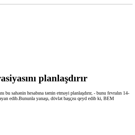
siyasını planlaşdırır
nı bu sahənin hesabına təmin etməyi planlaşdırır, - bunu fevralın 14-
əyan edib.Bununla yanaşı, dövlət başçısı qeyd edib ki, BEM