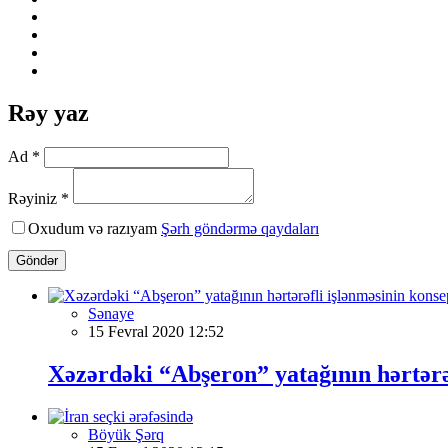
Rəy yaz
Ad *
Rəyiniz *
Oxudum və razıyam
Şərh göndərmə qaydaları
Göndər
Sənaye
15 Fevral 2020 12:52
Xəzərdəki “Abşeron” yatağının hərtərəf
Böyük Şərq