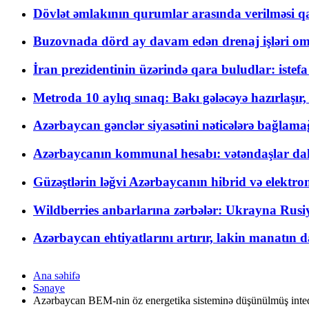
Dövlət əmlakının qurumlar arasında verilməsi qay
Buzovnada dörd ay davam edən drenaj işləri o
İran prezidentinin üzərində qara buludlar: istef
Metroda 10 aylıq sınaq: Bakı gələcəyə hazırlaşı
Azərbaycan gənclər siyasətini nəticələrə bağlamağ
Azərbaycanın kommunal hesabı: vətəndaşlar daha ç
Güzəştlərin ləğvi Azərbaycanın hibrid və elektro
Wildberries anbarlarına zərbələr: Ukrayna Rusiya
Azərbaycan ehtiyatlarını artırır, lakin manatın da
Ana səhifə
Sənaye
Azərbaycan BEM-nin öz energetika sisteminə düşünülmüş inteqr