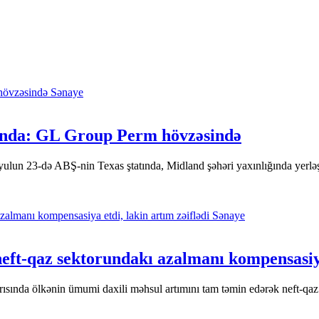
Sənaye
rında: GL Group Perm hövzəsində
ulun 23-də ABŞ-nin Texas ştatında, Midland şəhəri yaxınlığında yerləşən
Sənaye
neft-qaz sektorundakı azalmanı kompensasiya
 yarısında ölkənin ümumi daxili məhsul artımını tam təmin edərək neft-