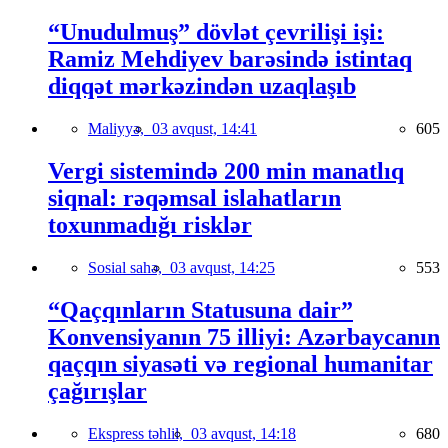
“Unudulmuş” dövlət çevrilişi işi:
Ramiz Mehdiyev barəsində istintaq
diqqət mərkəzindən uzaqlaşıb
Maliyyə,
03 avqust, 14:41
605
Vergi sistemində 200 min manatlıq
siqnal: rəqəmsal islahatların
toxunmadığı risklər
Sosial sahə,
03 avqust, 14:25
553
“Qaçqınların Statusuna dair”
Konvensiyanın 75 illiyi: Azərbaycanın
qaçqın siyasəti və regional humanitar
çağırışlar
Ekspress təhlil,
03 avqust, 14:18
680