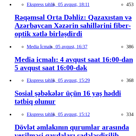
Ekspress təhlil,
05 avqust, 18:11
453
Rəqəmsal Orta Dəhliz: Qazaxıstan və
Azərbaycan Xəzərin sahillərini fiber-
optik xətlə birləşdirdi
Media İcmalı,
05 avqust, 16:37
386
Media icmalı: 4 avqust saat 16:00-dan
5 avqust saat 16:00-dək
Ekspress təhlil,
05 avqust, 15:29
368
Sosial şəbəkələr üçün 16 yaş həddi
tətbiq olunur
Ekspress təhlil,
05 avqust, 15:12
334
Dövlət əmlakının qurumlar arasında
verilməsi qaydaları sadələşdirilib