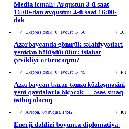
Media icmalı: Avqustun 3-ü saat
16:00-dan avqustun 4-ü saat 16:00-
dək
Ekspress təhlil,
04 avqust, 14:50
507
Azərbaycanda gömrük səlahiyyətləri
yenidən bölüşdürülür: islahat
çevikliyi artıracaqmı?
Ekspress təhlil,
04 avqust, 14:45
441
Azərbaycan bazar təmərküzləşməsini
yeni qaydalarla ölçəcək — əsas sınaq
tətbiq olacaq
Avropa,
04 avqust, 14:42
401
Enerji dəhlizi boyunca diplomatiya: