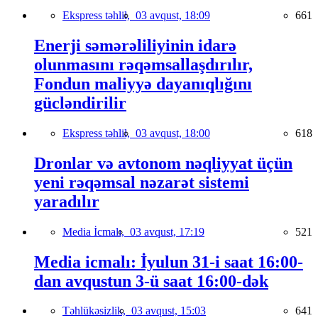
Ekspress təhlil,
03 avqust, 18:09
661
Enerji səmərəliliyinin idarə
olunmasını rəqəmsallaşdırılır,
Fondun maliyyə dayanıqlığını
gücləndirilir
Ekspress təhlil,
03 avqust, 18:00
618
Dronlar və avtonom nəqliyyat üçün
yeni rəqəmsal nəzarət sistemi
yaradılır
Media İcmalı,
03 avqust, 17:19
521
Media icmalı: İyulun 31-i saat 16:00-
dan avqustun 3-ü saat 16:00-dək
Təhlükəsizlik,
03 avqust, 15:03
641