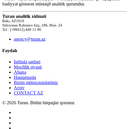
fəaliyyət göstərən müstəqil analitik qurumdur.
Turan analitik xidməti
Bakı, AZ1010
Süleyman Rəhimov küç.,186, Mən. 24
Tel.: (+99412) 440 11 96
agency@turan.az
Faydalı
İstifadə şərtləri
Məxfilik siyasti
Abunə
Haqqımızda
Bizim mütəxəssislərimiz
Arxiv
CONTACT AZ
© 2026 Turan. Bütün hüquqlar qorunur.