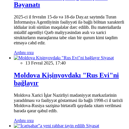
Bəyanatı
2025-ci il fevralın 15-də və 18-də Day.az saytında Turan
İnformasiya Agentliyinin fəaliyyəti ilə bağlı böhtan xarakterli
iddialar irəli sürülən məqalələr dərc edilib. Bu materiallarda
müəllif agentliyi Qərb maliyyəsindən asılı və xarici
strukturların maraqlarına tabe olan bir qurum kimi təqdim
etməyə cəhd edir.
Ardını oxu
Siyasət
13 Fevral 2025, 17:40
Moldova Kişinyovdakı "Rus Evi"ni
bağlayır
Moldova Xarici İşlər Nazirliyi mədəniyyət mərkəzlərinin
yaradılması və fəaliyyət göstərməsi ilə bağlı 1998-ci il tarixli
Moldova-Rusiya sazişinə birtərəfli qaydada xitam verilməsi
barədə qərar qəbul edib.
Ardını oxu
Siyasət