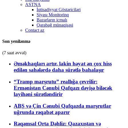
ASTNA
İqtisadiyyat Göstəriciləri
Siyası Monitorinq
Bazarların icmalı
Qarabağ münaqişəsi
Contact az
Son yenilənmə
(7 saat əvvəl)
Əməkhaqları artır, lakin həyat ən çox hiss
edilən sahələrdə daha sürətlə bahalaşır
“Tramp marşrutu” reallığa çevrilir:
Ermənistan Cənubi Qafqazı dəyişə biləcək
layihəni sürətləndirir
ABŞ və Çin Cənubi Qafqazda marşrutlar
uğrunda rəqabət aparır
Rəqəmsal Orta Dəhliz: Qazaxıstan və