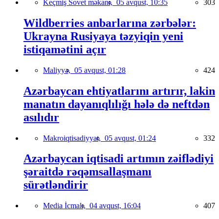
Keçmiş Sovet məkanı,
05 avqust, 10:35
303
Wildberries anbarlarına zərbələr:
Ukrayna Rusiyaya təzyiqin yeni
istiqamətini açır
Maliyyə,
05 avqust, 01:28
424
Azərbaycan ehtiyatlarını artırır, lakin
manatın dayanıqlılığı hələ də neftdən
asılıdır
Makroiqtisadiyyat,
05 avqust, 01:24
332
Azərbaycan iqtisadi artımın zəiflədiyi
şəraitdə rəqəmsallaşmanı
sürətləndirir
Media İcmalı,
04 avqust, 16:04
407