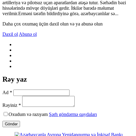
artilleriya və pilotsuz uçan aparatlardan atəşə tutur. Sərhədin bəzi
hissələrində mövqe döyüşləri gedir. İtkilər barədə məlumat
verilmir.Erməni tərəfin bildirdiyinə görə, azərbaycanlılar sə...
Daha çox oxumaq üçün daxil olun və ya abunə olun
Daxil ol
Abunə ol
Rəy yaz
Ad *
Rəyiniz *
Oxudum və razıyam
Şərh göndərmə qaydaları
Göndər