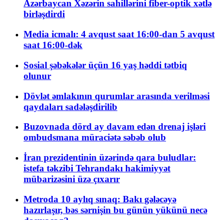
Azərbaycan Xəzərin sahillərini fiber-optik xətlə
birləşdirdi
Media icmalı: 4 avqust saat 16:00-dan 5 avqust
saat 16:00-dək
Sosial şəbəkələr üçün 16 yaş həddi tətbiq
olunur
Dövlət əmlakının qurumlar arasında verilməsi
qaydaları sadələşdirilib
Buzovnada dörd ay davam edən drenaj işləri
ombudsmana müraciətə səbəb olub
İran prezidentinin üzərində qara buludlar:
istefa təkzibi Tehrandakı hakimiyyət
mübarizəsini üzə çıxarır
Metroda 10 aylıq sınaq: Bakı gələcəyə
hazırlaşır, bəs sərnişin bu günün yükünü necə