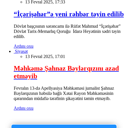
13 Fevral 2025, 17:33
“İçərişəhər”ə yeni rəhbər təyin edilib
Dövlət başçısının sərəncamı ilə Rüfət Mahmud “İçərişəhər”
Dövlət Tarix-Memarlıq Qoruğu İdarə Heyətinin sədri təyin
edilib.
Ardını oxu
Siyasət
13 Fevral 2025, 17:01
Məhkəmə Şahnaz Bəylərqızını azad
etməyib
Fevralın 13-də Apellyasiya Məhkəməsi jurnalist Şahnaz
Bəylərqızının həbsilə bağlı Xətai Rayon Məhkəməsinin
qərarından müdafiə tərəfinin şikayətini təmin etməyib.
Ardını oxu