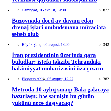
Cəmiyyət,
05 avqust, 14:30
877
Buzovnada dörd ay davam edən
drenaj işləri ombudsmana müraciətə
səbəb olub
Böyük Şərq,
05 avqust, 13:05
342
İran prezidentinin üzərində qara
buludlar: istefa təkzibi Tehrandakı
hakimiyyət mübarizəsini üzə çıxarır
Ekspress təhlil,
05 avqust, 12:27
382
Metroda 10 aylıq sınaq: Bakı gələcəyə
hazırlaşır, bəs sərnişin bu günün
yükünü necə daşıyacaq?