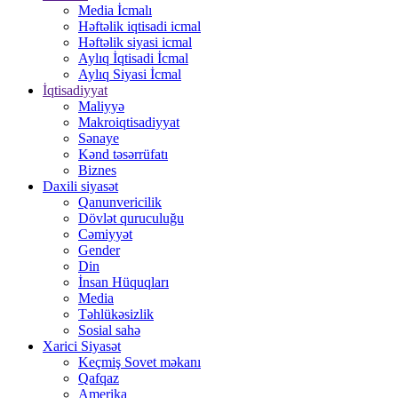
Media İcmalı
Həftəlik iqtisadi icmal
Həftəlik siyasi icmal
Aylıq İqtisadi İcmal
Aylıq Siyasi İcmal
İqtisadiyyat
Maliyyə
Makroiqtisadiyyat
Sənaye
Kənd təsərrüfatı
Biznes
Daxili siyasət
Qanunvericilik
Dövlət quruculuğu
Cəmiyyət
Gender
Din
İnsan Hüquqları
Media
Təhlükəsizlik
Sosial sahə
Xarici Siyasət
Keçmiş Sovet məkanı
Qafqaz
Amerika