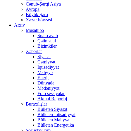
Cənub-Şərqi Asiya
Avropa
Böyük Şərq
Xəzər hövzəsi
Arxiv
Müsahibə
Sual-cavab
Çətin sual
Bizimkiler
Xəbərlər
Siyasət
Cəmiyyət
İqtisadiyyat
Maliyyə
Enerji
Dünyada
Mədəniyyət
Foto sessiyalar
Aktual Reportaj
Buraxılışlar
Bülleten Siyasət
Bülleten İqtisadiyyat
Bülleten Maliyyə
Bülleten Energetika
Söz istəyirəm