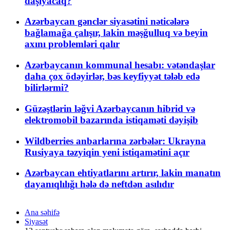
daşıyacaq?
Azərbaycan gənclər siyasətini nəticələrə
bağlamağa çalışır, lakin məşğulluq və beyin
axını problemləri qalır
Azərbaycanın kommunal hesabı: vətəndaşlar
daha çox ödəyirlər, bəs keyfiyyət tələb edə
bilirlərmi?
Güzəştlərin ləğvi Azərbaycanın hibrid və
elektromobil bazarında istiqaməti dəyişib
Wildberries anbarlarına zərbələr: Ukrayna
Rusiyaya təzyiqin yeni istiqamətini açır
Azərbaycan ehtiyatlarını artırır, lakin manatın
dayanıqlılığı hələ də neftdən asılıdır
Ana səhifə
Siyasət