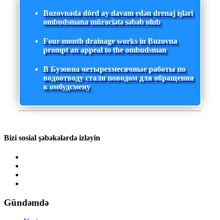
Buzovnada dörd ay davam edən drenaj işləri
ombudsmana müraciətə səbəb olub
Four-month drainage works in Buzovna
prompt an appeal to the ombudsman
В Бузовна четырехмесячные работы по
водоотводу стали поводом для обращения
к омбудсмену
Bizi sosial şəbəkələrdə izləyin
Gündəmdə