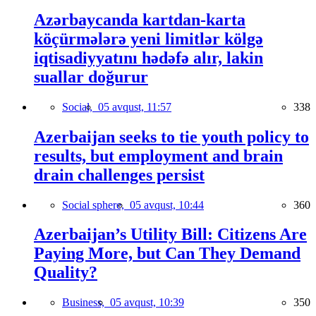
Azərbaycanda kartdan-karta
köçürmələrə yeni limitlər kölgə
iqtisadiyyatını hədəfə alır, lakin
suallar doğurur
Social,
05 avqust, 11:57
338
Azerbaijan seeks to tie youth policy to
results, but employment and brain
drain challenges persist
Social sphere,
05 avqust, 10:44
360
Azerbaijan’s Utility Bill: Citizens Are
Paying More, but Can They Demand
Quality?
Business,
05 avqust, 10:39
350