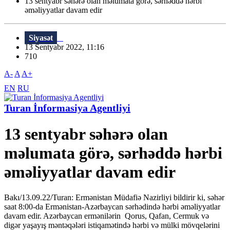
13 sentyabr səhərə olan məlumata görə, sərhəddə hərbi
əməliyyatlar davam edir
Siyasət
13 Sentyabr 2022, 11:16
710
A-
A
A+
EN
RU
Turan İnformasiya Agentliyi
13 sentyabr səhərə olan
məlumata görə, sərhəddə hərbi
əməliyyatlar davam edir
Bakı/13.09.22/Turan: Ermənistan Müdafiə Nazirliyi bildirir ki, səhər
saat 8:00-da Ermənistan-Azərbaycan sərhədində hərbi əməliyyatlar
davam edir. Azərbaycan ermənilərin Qorus, Qafan, Cermuk və
digər yaşayış məntəqələri istiqamətində hərbi və mülki mövqelərini