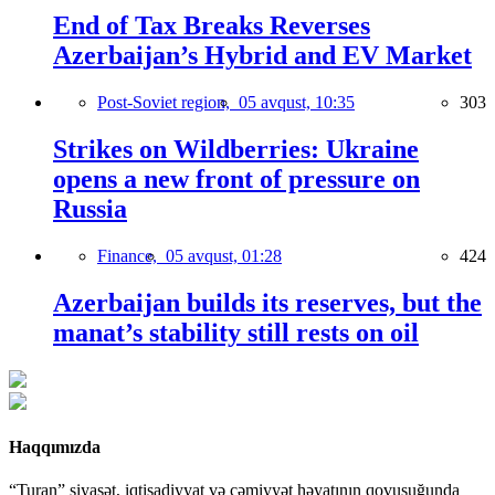
End of Tax Breaks Reverses
Azerbaijan’s Hybrid and EV Market
Post-Soviet region,
05 avqust, 10:35
303
Strikes on Wildberries: Ukraine
opens a new front of pressure on
Russia
Finance,
05 avqust, 01:28
424
Azerbaijan builds its reserves, but the
manat’s stability still rests on oil
Haqqımızda
“Turan” siyasət, iqtisadiyyat və cəmiyyət həyatının qovuşuğunda