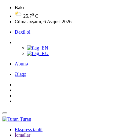
Bakı
0
25.7
C
Cümə axşamı, 6 Avqust 2026
Daxil ol
Abunə
Əlaqə
Turan
Ekspress təhlil
İcmallar