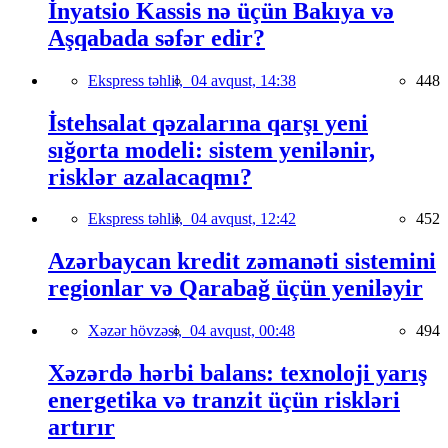
İnyatsio Kassis nə üçün Bakıya və
Aşqabada səfər edir?
Ekspress təhlil,
04 avqust, 14:38
448
İstehsalat qəzalarına qarşı yeni
sığorta modeli: sistem yenilənir,
risklər azalacaqmı?
Ekspress təhlil,
04 avqust, 12:42
452
Azərbaycan kredit zəmanəti sistemini
regionlar və Qarabağ üçün yeniləyir
Xəzər hövzəsi,
04 avqust, 00:48
494
Xəzərdə hərbi balans: texnoloji yarış
energetika və tranzit üçün riskləri
artırır