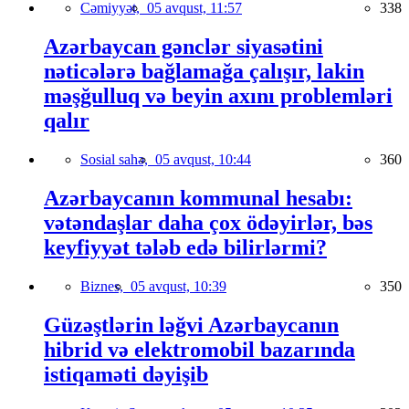
Cəmiyyət,
05 avqust, 11:57
338
Azərbaycan gənclər siyasətini
nəticələrə bağlamağa çalışır, lakin
məşğulluq və beyin axını problemləri
qalır
Sosial sahə,
05 avqust, 10:44
360
Azərbaycanın kommunal hesabı:
vətəndaşlar daha çox ödəyirlər, bəs
keyfiyyət tələb edə bilirlərmi?
Biznes,
05 avqust, 10:39
350
Güzəştlərin ləğvi Azərbaycanın
hibrid və elektromobil bazarında
istiqaməti dəyişib