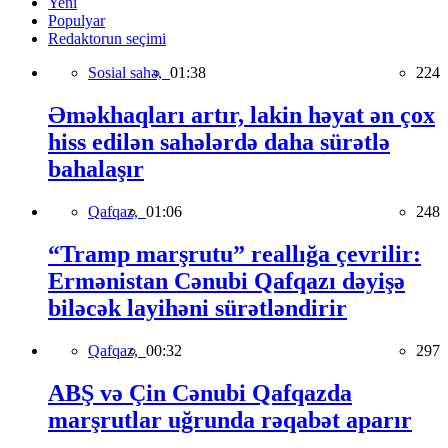
Yeni
Populyar
Redaktorun seçimi
Sosial sahə,
01:38
224
Əməkhaqları artır, lakin həyat ən çox
hiss edilən sahələrdə daha sürətlə
bahalaşır
Qafqaz,
01:06
248
“Tramp marşrutu” reallığa çevrilir:
Ermənistan Cənubi Qafqazı dəyişə
biləcək layihəni sürətləndirir
Qafqaz,
00:32
297
ABŞ və Çin Cənubi Qafqazda
marşrutlar uğrunda rəqabət aparır