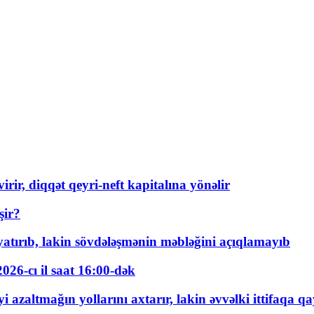
rir, diqqət qeyri-neft kapitalına yönəlir
şir?
tırıb, lakin sövdələşmənin məbləğini açıqlamayıb
026-cı il saat 16:00-dək
 azaltmağın yollarını axtarır, lakin əvvəlki ittifaqa qa