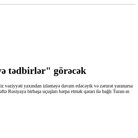
və tədbirlər" görəcək
iz vəziyyəti yaxından izləməyə davam edəcəyik və zərurət yaranarsa
ə Rusiyaya birbaşa uçuşları bərpa etmək qərarı ilə bağlı Turan-ın