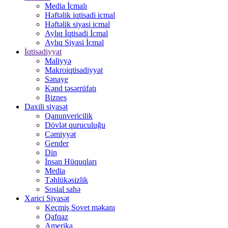
Media İcmalı
Həftəlik iqtisadi icmal
Həftəlik siyasi icmal
Aylıq İqtisadi İcmal
Aylıq Siyasi İcmal
İqtisadiyyat
Maliyyə
Makroiqtisadiyyat
Sənaye
Kənd təsərrüfatı
Biznes
Daxili siyasət
Qanunvericilik
Dövlət quruculuğu
Cəmiyyət
Gender
Din
İnsan Hüquqları
Media
Təhlükəsizlik
Sosial sahə
Xarici Siyasət
Keçmiş Sovet məkanı
Qafqaz
Amerika