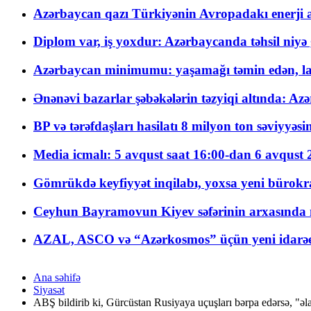
Azərbaycan qazı Türkiyənin Avropadakı enerji am
Diplom var, iş yoxdur: Azərbaycanda təhsil niyə
Azərbaycan minimumu: yaşamağı təmin edən, la
Ənənəvi bazarlar şəbəkələrin təzyiqi altında: Azə
BP və tərəfdaşları hasilatı 8 milyon ton səviyyəs
Media icmalı: 5 avqust saat 16:00-dan 6 avqust 2
Gömrükdə keyfiyyət inqilabı, yoxsa yeni bürokr
Ceyhun Bayramovun Kiyev səfərinin arxasında 
AZAL, ASCO və “Azərkosmos” üçün yeni idarəetm
Ana səhifə
Siyasət
ABŞ bildirib ki, Gürcüstan Rusiyaya uçuşları bərpa edərsə, "əl