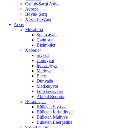
Cənub-Şərqi Asiya
Avropa
Böyük Şərq
Xəzər hövzəsi
Arxiv
Müsahibə
Sual-cavab
Çətin sual
Bizimkiler
Xəbərlər
Siyasət
Cəmiyyət
İqtisadiyyat
Maliyyə
Enerji
Dünyada
Mədəniyyət
Foto sessiyalar
Aktual Reportaj
Buraxılışlar
Bülleten Siyasət
Bülleten İqtisadiyyat
Bülleten Maliyyə
Bülleten Energetika
Söz istəyirəm