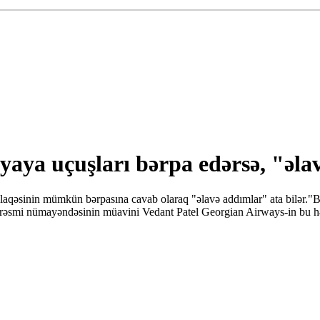
yaya uçuşları bərpa edərsə, "əla
aqəsinin mümkün bərpasına cavab olaraq "əlavə addımlar" ata bilər."B
rəsmi nümayəndəsinin müavini Vedant Patel Georgian Airways-in bu həft