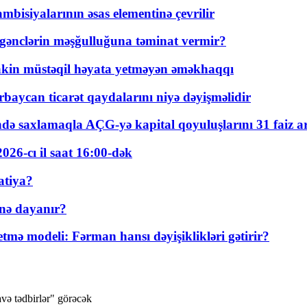
bisiyalarının əsas elementinə çevrilir
 gənclərin məşğulluğuna təminat vermir?
kin müstəqil həyata yetməyən əməkhaqqı
rbaycan ticarət qaydalarını niyə dəyişməlidir
ində saxlamaqla AÇG-yə kapital qoyuluşlarını 31 faiz ar
026-cı il saat 16:00-dək
atiya?
nə dayanır?
ə modeli: Fərman hansı dəyişiklikləri gətirir?
avə tədbirlər" görəcək