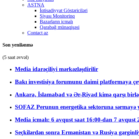
ASTNA
İqtisadiyyat Göstəriciləri
Siyası Monitorinq
Bazarların icmalı
Qarabağ münaqişəsi
Contact az
Son yenilənmə
(5 saat əvvəl)
Media idarəçiliyi mərkəzləşdirilir
Bakı investisiya forumunu daimi platformaya çevi
Ankara, İslamabad və Ər-Riyad kimə qarşı birlə
SOFAZ Perunun energetika sektoruna sərmayə ya
Media icmalı: 6 avqust saat 16:00-dan 7 avqust 2
Seçkilərdən sonra Ermənistan və Rusiya gərginliyi