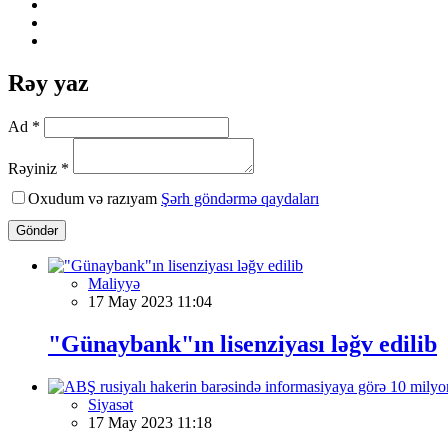
Rəy yaz
Ad *
Rəyiniz *
Oxudum və razıyam
Şərh göndərmə qaydaları
Göndər
Maliyyə
17 May 2023 11:04
"Günaybank"ın lisenziyası ləğv edilib
Siyasət
17 May 2023 11:18