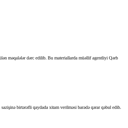
rülən məqalələr dərc edilib. Bu materiallarda müəllif agentliyi Qərb
sazişinə birtərəfli qaydada xitam verilməsi barədə qərar qəbul edib.