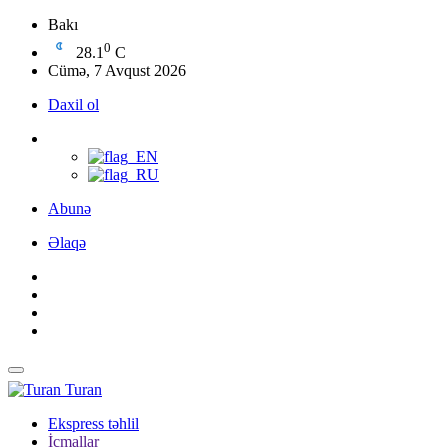
Bakı
0
28.1
C
Cümə, 7 Avqust 2026
Daxil ol
Abunə
Əlaqə
Turan
Ekspress təhlil
İcmallar