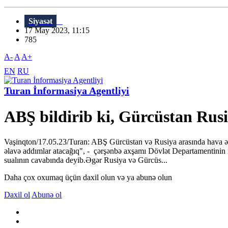
Siyasət
17 May 2023, 11:15
785
A-
A
A+
EN
RU
Turan İnformasiya Agentliyi
ABŞ bildirib ki, Gürcüstan Rusi
Vaşinqton/17.05.23/Turan: ABŞ Gürcüstan və Rusiya arasında hava əl
əlavə addımlar atacağıq", - çərşənbə axşamı Dövlət Departamentinin 
sualının cavabında deyib.Əgər Rusiya və Gürcüs...
Daha çox oxumaq üçün daxil olun və ya abunə olun
Daxil ol
Abunə ol