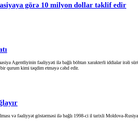
siyaya görə 10 milyon dollar təklif edir
atı
iya Agentliyinin fəaliyyəti ilə bağlı böhtan xarakterli iddialar irəli sü
n bir qurum kimi təqdim etməyə cəhd edir.
ğlayır
ası və fəaliyyət göstərməsi ilə bağlı 1998-ci il tarixli Moldova-Rusiya 