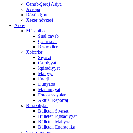
Cənub-Şərqi Asiya
Avropa
Böyük Şərq
Xəzər hövzəsi
Arxiv
Müsahibə
Sual-cavab
Çətin sual
Bizimkiler
Xəbərlər
Siyasət
Cəmiyyət
İqtisadiyyat
Maliyyə
Enerji
Dünyada
Mədəniyyət
Foto sessiyalar
Aktual Reportaj
Buraxılışlar
Bülleten Siyasət
Bülleten İqtisadiyyat
Bülleten Maliyyə
Bülleten Energetika
Söz istəyirəm