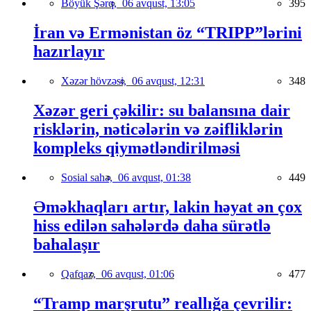
Böyük Şərq,
06 avqust, 13:05
395
İran və Ermənistan öz “TRIPP”lərini
hazırlayır
Xəzər hövzəsi,
06 avqust, 12:31
348
Xəzər geri çəkilir: su balansına dair
risklərin, nəticələrin və zəifliklərin
kompleks qiymətləndirilməsi
Sosial sahə,
06 avqust, 01:38
449
Əməkhaqları artır, lakin həyat ən çox
hiss edilən sahələrdə daha sürətlə
bahalaşır
Qafqaz,
06 avqust, 01:06
477
“Tramp marşrutu” reallığa çevrilir: