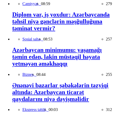
Cəmiyyət,
08:59
279
Diplom var, iş yoxdur: Azərbaycanda
təhsil niyə gənclərin məşğulluğuna
təminat vermir?
Sosial sahə,
08:53
257
Azərbaycan minimumu: yaşamağı
təmin edən, lakin müstəqil həyata
yetməyən əməkhaqqı
Biznes,
08:44
255
Ənənəvi bazarlar şəbəkələrin təzyiqi
altında: Azərbaycan ticarət
qaydalarını niyə dəyişməlidir
Ekspress təhlil,
00:03
312