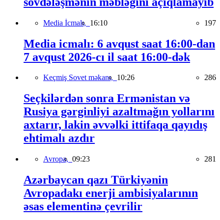
sövdələşmənin məbləğini açıqlamayıb
Media İcmalı,
16:10
197
Media icmalı: 6 avqust saat 16:00-dan
7 avqust 2026-cı il saat 16:00-dək
Keçmiş Sovet məkanı,
10:26
286
Seçkilərdən sonra Ermənistan və
Rusiya gərginliyi azaltmağın yollarını
axtarır, lakin əvvəlki ittifaqa qayıdış
ehtimalı azdır
Avropa,
09:23
281
Azərbaycan qazı Türkiyənin
Avropadakı enerji ambisiyalarının
əsas elementinə çevrilir