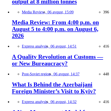
output at 8 million tonnes
Media Review,
06 avqust, 15:09
396
Media Review: From 4:00 p.m. on
August 5 to 4:00 p.m. on August 6,
2026
Express analysis,
06 avqust, 14:51
416
A Quality Revolution at Customs —
or New Bureaucracy?
Post-Soviet region,
06 avqust, 14:37
448
What Is Behind the Azerbaijani
Foreign Minister’s Visit to Kyiv?
Express analysis,
06 avqust, 14:32
416