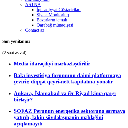
ASTNA
İqtisadiyyat Göstəriciləri
Siyası Monitorinq
Bazarların icmalı
Qarabağ münaqişəsi
Contact az
Son yenilənmə
(2 saat əvvəl)
Media idarəçiliyi mərkəzləşdirilir
Bakı investisiya forumunu daimi platformaya
çevirir, diqqət qeyri-neft kapitalına yönəlir
Ankara, İslamabad və Ər-Riyad kimə qarşı
birləşir?
SOFAZ Perunun energetika sektoruna sərmayə
yatırıb, lakin sövdələşmənin məbləğini
açıqlamayıb