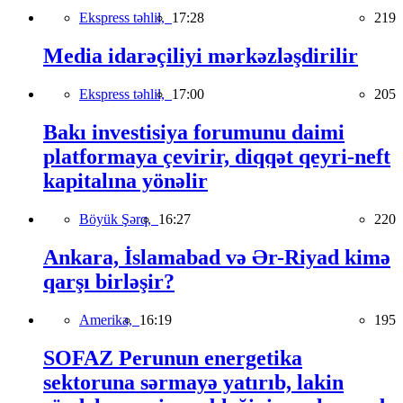
Ekspress təhlil,
17:28
219
Media idarəçiliyi mərkəzləşdirilir
Ekspress təhlil,
17:00
205
Bakı investisiya forumunu daimi
platformaya çevirir, diqqət qeyri-neft
kapitalına yönəlir
Böyük Şərq,
16:27
220
Ankara, İslamabad və Ər-Riyad kimə
qarşı birləşir?
Amerika,
16:19
195
SOFAZ Perunun energetika
sektoruna sərmayə yatırıb, lakin