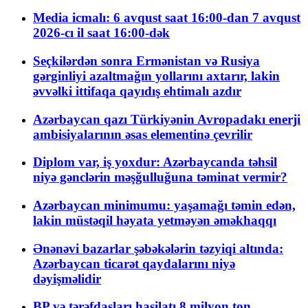
Media icmalı: 6 avqust saat 16:00-dan 7 avqust
2026-cı il saat 16:00-dək
Seçkilərdən sonra Ermənistan və Rusiya
gərginliyi azaltmağın yollarını axtarır, lakin
əvvəlki ittifaqa qayıdış ehtimalı azdır
Azərbaycan qazı Türkiyənin Avropadakı enerji
ambisiyalarının əsas elementinə çevrilir
Diplom var, iş yoxdur: Azərbaycanda təhsil
niyə gənclərin məşğulluğuna təminat vermir?
Azərbaycan minimumu: yaşamağı təmin edən,
lakin müstəqil həyata yetməyən əməkhaqqı
Ənənəvi bazarlar şəbəkələrin təzyiqi altında:
Azərbaycan ticarət qaydalarını niyə
dəyişməlidir
BP və tərəfdaşları hasilatı 8 milyon ton