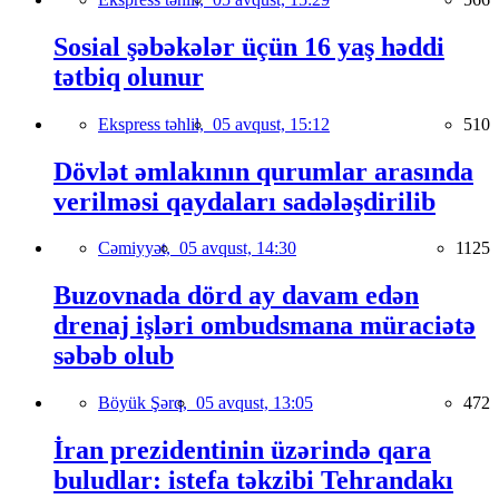
Sosial şəbəkələr üçün 16 yaş həddi
tətbiq olunur
Ekspress təhlil,
05 avqust, 15:12
510
Dövlət əmlakının qurumlar arasında
verilməsi qaydaları sadələşdirilib
Cəmiyyət,
05 avqust, 14:30
1125
Buzovnada dörd ay davam edən
drenaj işləri ombudsmana müraciətə
səbəb olub
Böyük Şərq,
05 avqust, 13:05
472
İran prezidentinin üzərində qara
buludlar: istefa təkzibi Tehrandakı