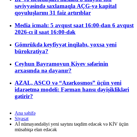
səviyyəsində saxlamaqla AÇG-yə kapital
qoyuluşlarını 31 faiz artırıblar
Media icmalı: 5 avqust saat 16:00-dan 6 avqust
2026-cı il saat 16:00-dək
Gömrükdə keyfiyyət inqilabı, yoxsa yeni
bürokratiya?
Ceyhun Bayramovun Kiyev səfərinin
arxasında nə dayanır?
AZAL, ASCO və “Azərkosmos” üçün yeni
idarəetmə modeli: Fərman hansı dəyişiklikləri
gətirir?
Ana səhifə
Siyasət
Aİ nümayəndəliyi yeni saytını təqdim edəcək və KİV üçün
müsabiqə elan edəcək