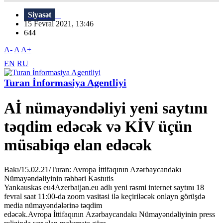
Siyasət
15 Fevral 2021, 13:46
644
A-
A
A+
EN
RU
Turan İnformasiya Agentliyi
Aİ nümayəndəliyi yeni saytını
təqdim edəcək və KİV üçün
müsabiqə elan edəcək
Bakı/15.02.21/Turan: Avropa İttifaqının Azərbaycandakı
Nümayəndəliyinin rəhbəri Kəstutis
Yankauskas eu4Azerbaijan.eu adlı yeni rəsmi internet saytını 18
fevral saat 11:00-da zoom vasitəsi ilə keçiriləcək onlayn görüşdə
media nümayəndələrinə təqdim
edəcək.Avropa İttifaqının Azərbaycandakı Nümayəndəliyinin press