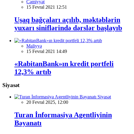
Cəmiyyət
15 Fevral 2021 12:51
Uşaq bağçaları açılıb, məktəblərin
yuxarı siniflərində dərslər başlayıb
Maliyyə
15 Fevral 2021 14:49
«RabitanBank»ın kredit portfeli
12,3% artıb
Siyasət
Siyasət
20 Fevral 2025, 12:00
Turan İnformasiya Agentliyinin
Bəyanatı