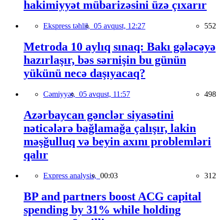
hakimiyyət mübarizəsini üzə çıxarır
Ekspress təhlil,
05 avqust, 12:27
552
Metroda 10 aylıq sınaq: Bakı gələcəyə
hazırlaşır, bəs sərnişin bu günün
yükünü necə daşıyacaq?
Cəmiyyət,
05 avqust, 11:57
498
Azərbaycan gənclər siyasətini
nəticələrə bağlamağa çalışır, lakin
məşğulluq və beyin axını problemləri
qalır
Express analysis,
00:03
312
BP and partners boost ACG capital
spending by 31% while holding