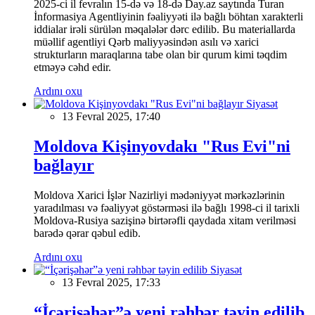
2025-ci il fevralın 15-də və 18-də Day.az saytında Turan
İnformasiya Agentliyinin fəaliyyəti ilə bağlı böhtan xarakterli
iddialar irəli sürülən məqalələr dərc edilib. Bu materiallarda
müəllif agentliyi Qərb maliyyəsindən asılı və xarici
strukturların maraqlarına tabe olan bir qurum kimi təqdim
etməyə cəhd edir.
Ardını oxu
Siyasət
13 Fevral 2025, 17:40
Moldova Kişinyovdakı "Rus Evi"ni
bağlayır
Moldova Xarici İşlər Nazirliyi mədəniyyət mərkəzlərinin
yaradılması və fəaliyyət göstərməsi ilə bağlı 1998-ci il tarixli
Moldova-Rusiya sazişinə birtərəfli qaydada xitam verilməsi
barədə qərar qəbul edib.
Ardını oxu
Siyasət
13 Fevral 2025, 17:33
“İçərişəhər”ə yeni rəhbər təyin edilib