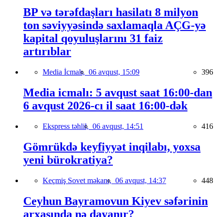
BP və tərəfdaşları hasilatı 8 milyon
ton səviyyəsində saxlamaqla AÇG-yə
kapital qoyuluşlarını 31 faiz
artırıblar
Media İcmalı,
06 avqust, 15:09
396
Media icmalı: 5 avqust saat 16:00-dan
6 avqust 2026-cı il saat 16:00-dək
Ekspress təhlil,
06 avqust, 14:51
416
Gömrükdə keyfiyyət inqilabı, yoxsa
yeni bürokratiya?
Keçmiş Sovet məkanı,
06 avqust, 14:37
448
Ceyhun Bayramovun Kiyev səfərinin
arxasında nə dayanır?