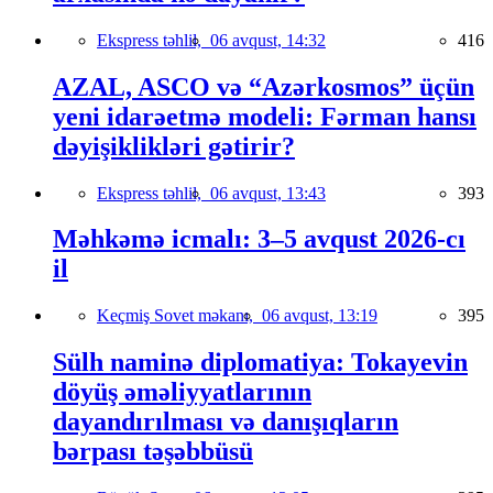
Ekspress təhlil,
06 avqust, 14:32
416
AZAL, ASCO və “Azərkosmos” üçün
yeni idarəetmə modeli: Fərman hansı
dəyişiklikləri gətirir?
Ekspress təhlil,
06 avqust, 13:43
393
Məhkəmə icmalı: 3–5 avqust 2026-cı
il
Keçmiş Sovet məkanı,
06 avqust, 13:19
395
Sülh naminə diplomatiya: Tokayevin
döyüş əməliyyatlarının
dayandırılması və danışıqların
bərpası təşəbbüsü