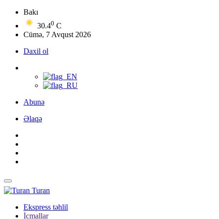
Bakı
0
30.4
C
Cümə, 7 Avqust 2026
Daxil ol
Abunə
Əlaqə
Turan
Ekspress təhlil
İcmallar