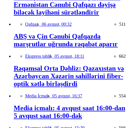
Ermənistan Cənubi Qafqazı dəyişə
biləcək layihəni sürətləndirir
Qafqaz,
06 avqust, 00:32
511
ABŞ və Çin Cənubi Qafqazda
marşrutlar uğrunda rəqabət aparır
Ekspress təhlil,
05 avqust, 18:11
662
Rəqəmsal Orta Dəhliz: Qazaxıstan və
Azərbaycan Xəzərin sahillərini fiber-
optik xətlə birləşdirdi
Media İcmalı,
05 avqust, 16:37
554
Media icmalı: 4 avqust saat 16:00-dan
5 avqust saat 16:00-dək
Ekspress təhlil,
05 avqust, 15:29
566