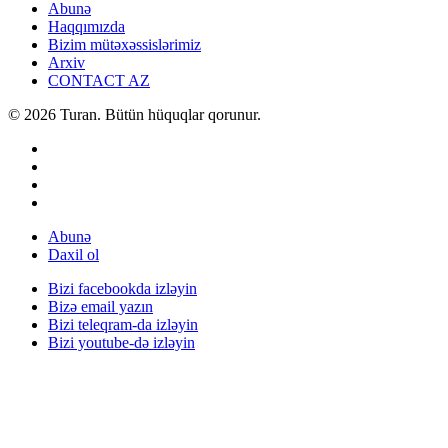
Abunə
Haqqımızda
Bizim mütəxəssislərimiz
Arxiv
CONTACT AZ
© 2026 Turan. Bütün hüquqlar qorunur.
Abunə
Daxil ol
Bizi facebookda izləyin
Bizə email yazın
Bizi teleqram-da izləyin
Bizi youtube-də izləyin