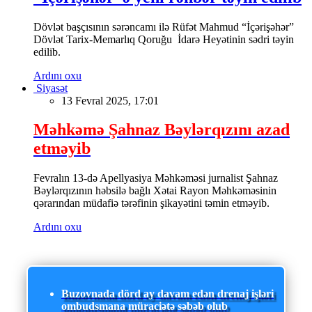
Dövlət başçısının sərəncamı ilə Rüfət Mahmud “İçərişəhər”
Dövlət Tarix-Memarlıq Qoruğu İdarə Heyətinin sədri təyin
edilib.
Ardını oxu
Siyasət
13 Fevral 2025, 17:01
Məhkəmə Şahnaz Bəylərqızını azad
etməyib
Fevralın 13-də Apellyasiya Məhkəməsi jurnalist Şahnaz
Bəylərqızının həbsilə bağlı Xətai Rayon Məhkəməsinin
qərarından müdafiə tərəfinin şikayətini təmin etməyib.
Ardını oxu
Buzovnada dörd ay davam edən drenaj işləri
ombudsmana müraciətə səbəb olub