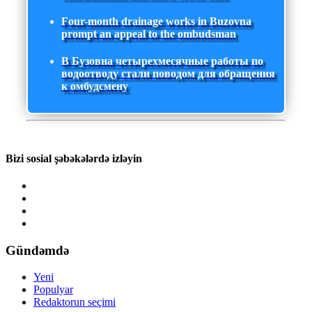
Four-month drainage works in Buzovna
prompt an appeal to the ombudsman
В Бузовна четырехмесячные работы по
водоотводу стали поводом для обращения
к омбудсмену
Bizi sosial şəbəkələrdə izləyin
Gündəmdə
Yeni
Populyar
Redaktorun seçimi