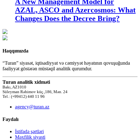
A New Management Model for
AZAL, ASCO and Azercosmos: What
Changes Does the Decree Bring?
Haqqımızda
“Turan” siyasət, iqtisadiyyat və cəmiyyət həyatının qovuşuğunda
fəaliyyət göstərən müstəqil analitik qurumdur.
Turan analitik xidməti
Bakı, AZ1010
Süleyman Rəhimov küç.,186, Mən. 24
Tel.: (+99412) 440 11 96
agency@turan.az
Faydalı
İstifadə şərtləri
Məxfilik siyasti