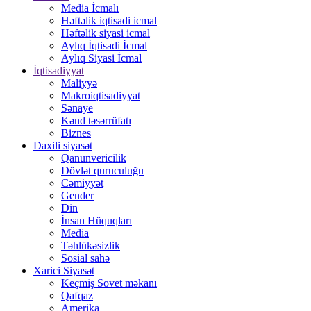
Media İcmalı
Həftəlik iqtisadi icmal
Həftəlik siyasi icmal
Aylıq İqtisadi İcmal
Aylıq Siyasi İcmal
İqtisadiyyat
Maliyyə
Makroiqtisadiyyat
Sənaye
Kənd təsərrüfatı
Biznes
Daxili siyasət
Qanunvericilik
Dövlət quruculuğu
Cəmiyyət
Gender
Din
İnsan Hüquqları
Media
Təhlükəsizlik
Sosial sahə
Xarici Siyasət
Keçmiş Sovet məkanı
Qafqaz
Amerika