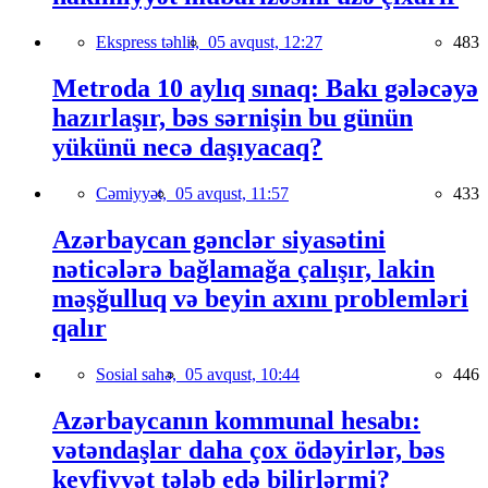
Ekspress təhlil,
05 avqust, 12:27
483
Metroda 10 aylıq sınaq: Bakı gələcəyə
hazırlaşır, bəs sərnişin bu günün
yükünü necə daşıyacaq?
Cəmiyyət,
05 avqust, 11:57
433
Azərbaycan gənclər siyasətini
nəticələrə bağlamağa çalışır, lakin
məşğulluq və beyin axını problemləri
qalır
Sosial sahə,
05 avqust, 10:44
446
Azərbaycanın kommunal hesabı:
vətəndaşlar daha çox ödəyirlər, bəs
keyfiyyət tələb edə bilirlərmi?