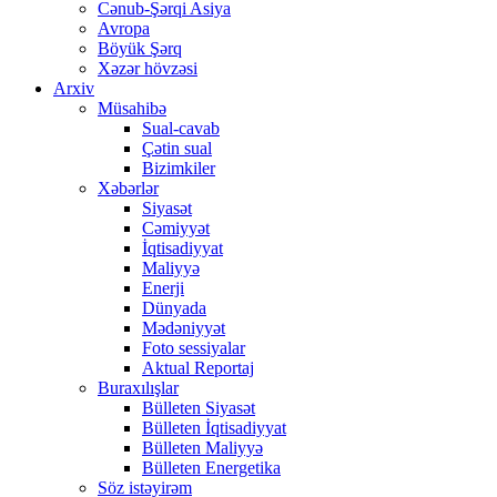
Cənub-Şərqi Asiya
Avropa
Böyük Şərq
Xəzər hövzəsi
Arxiv
Müsahibə
Sual-cavab
Çətin sual
Bizimkiler
Xəbərlər
Siyasət
Cəmiyyət
İqtisadiyyat
Maliyyə
Enerji
Dünyada
Mədəniyyət
Foto sessiyalar
Aktual Reportaj
Buraxılışlar
Bülleten Siyasət
Bülleten İqtisadiyyat
Bülleten Maliyyə
Bülleten Energetika
Söz istəyirəm