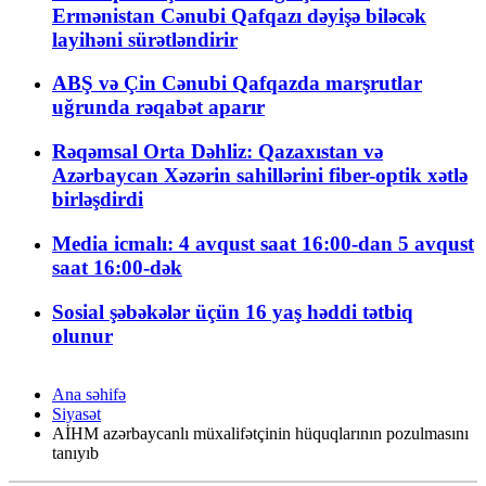
Ermənistan Cənubi Qafqazı dəyişə biləcək
layihəni sürətləndirir
ABŞ və Çin Cənubi Qafqazda marşrutlar
uğrunda rəqabət aparır
Rəqəmsal Orta Dəhliz: Qazaxıstan və
Azərbaycan Xəzərin sahillərini fiber-optik xətlə
birləşdirdi
Media icmalı: 4 avqust saat 16:00-dan 5 avqust
saat 16:00-dək
Sosial şəbəkələr üçün 16 yaş həddi tətbiq
olunur
Ana səhifə
Siyasət
AİHM azərbaycanlı müxalifətçinin hüquqlarının pozulmasını
tanıyıb