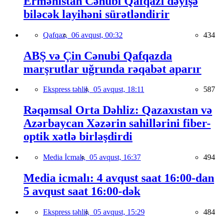
Ermənistan Cənubi Qafqazı dəyişə
biləcək layihəni sürətləndirir
Qafqaz,
06 avqust, 00:32
434
ABŞ və Çin Cənubi Qafqazda
marşrutlar uğrunda rəqabət aparır
Ekspress təhlil,
05 avqust, 18:11
587
Rəqəmsal Orta Dəhliz: Qazaxıstan və
Azərbaycan Xəzərin sahillərini fiber-
optik xətlə birləşdirdi
Media İcmalı,
05 avqust, 16:37
494
Media icmalı: 4 avqust saat 16:00-dan
5 avqust saat 16:00-dək
Ekspress təhlil,
05 avqust, 15:29
484