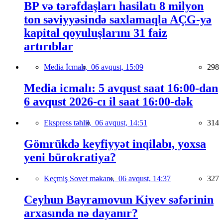
BP və tərəfdaşları hasilatı 8 milyon
ton səviyyəsində saxlamaqla AÇG-yə
kapital qoyuluşlarını 31 faiz
artırıblar
Media İcmalı,
06 avqust, 15:09
298
Media icmalı: 5 avqust saat 16:00-dan
6 avqust 2026-cı il saat 16:00-dək
Ekspress təhlil,
06 avqust, 14:51
314
Gömrükdə keyfiyyət inqilabı, yoxsa
yeni bürokratiya?
Keçmiş Sovet məkanı,
06 avqust, 14:37
327
Ceyhun Bayramovun Kiyev səfərinin
arxasında nə dayanır?