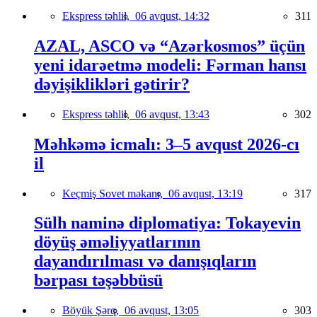
Ekspress təhlil,
06 avqust, 14:32
311
AZAL, ASCO və “Azərkosmos” üçün
yeni idarəetmə modeli: Fərman hansı
dəyişiklikləri gətirir?
Ekspress təhlil,
06 avqust, 13:43
302
Məhkəmə icmalı: 3–5 avqust 2026-cı
il
Keçmiş Sovet məkanı,
06 avqust, 13:19
317
Sülh naminə diplomatiya: Tokayevin
döyüş əməliyyatlarının
dayandırılması və danışıqların
bərpası təşəbbüsü
Böyük Şərq,
06 avqust, 13:05
303