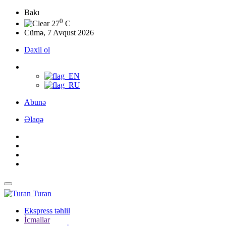
Bakı
0
27
C
Cümə, 7 Avqust 2026
Daxil ol
Abunə
Əlaqə
Turan
Ekspress təhlil
İcmallar