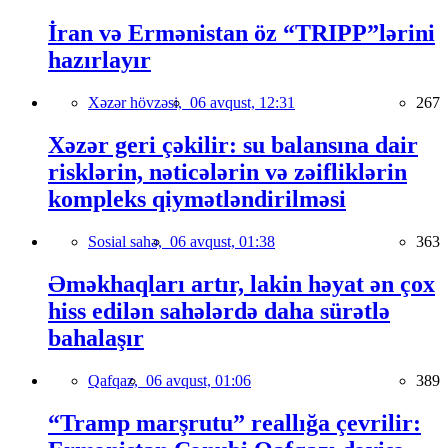
İran və Ermənistan öz “TRIPP”lərini
hazırlayır
Xəzər hövzəsi,
06 avqust, 12:31
267
Xəzər geri çəkilir: su balansına dair
risklərin, nəticələrin və zəifliklərin
kompleks qiymətləndirilməsi
Sosial sahə,
06 avqust, 01:38
363
Əməkhaqları artır, lakin həyat ən çox
hiss edilən sahələrdə daha sürətlə
bahalaşır
Qafqaz,
06 avqust, 01:06
389
“Tramp marşrutu” reallığa çevrilir: