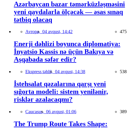
Azərbaycan bazar təmərküzləşməsini
yeni qaydalarla ölçəcək — əsas sınaq
tətbiq olacaq
Avropa,
04 avqust, 14:42
475
Enerji dəhlizi boyunca diplomatiya:
İnyatsio Kassis nə üçün Bakıya və
Aşqabada səfər edir?
Ekspress təhlil,
04 avqust, 14:38
538
İstehsalat qəzalarına qarşı yeni
sığorta modeli: sistem yenilənir,
risklər azalacaqmı?
Caucasus,
06 avqust, 01:06
389
The Trump Route Takes Shape: