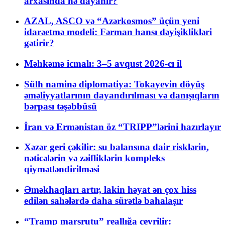
arxasında nə dayanır?
AZAL, ASCO və “Azərkosmos” üçün yeni
idarəetmə modeli: Fərman hansı dəyişiklikləri
gətirir?
Məhkəmə icmalı: 3–5 avqust 2026-cı il
Sülh naminə diplomatiya: Tokayevin döyüş
əməliyyatlarının dayandırılması və danışıqların
bərpası təşəbbüsü
İran və Ermənistan öz “TRIPP”lərini hazırlayır
Xəzər geri çəkilir: su balansına dair risklərin,
nəticələrin və zəifliklərin kompleks
qiymətləndirilməsi
Əməkhaqları artır, lakin həyat ən çox hiss
edilən sahələrdə daha sürətlə bahalaşır
“Tramp marşrutu” reallığa çevrilir: