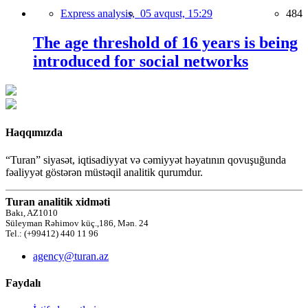
Express analysis,
05 avqust, 15:29
484
The age threshold of 16 years is being
introduced for social networks
Haqqımızda
“Turan” siyasət, iqtisadiyyat və cəmiyyət həyatının qovuşuğunda
fəaliyyət göstərən müstəqil analitik qurumdur.
Turan analitik xidməti
Bakı, AZ1010
Süleyman Rəhimov küç.,186, Mən. 24
Tel.: (+99412) 440 11 96
agency@turan.az
Faydalı