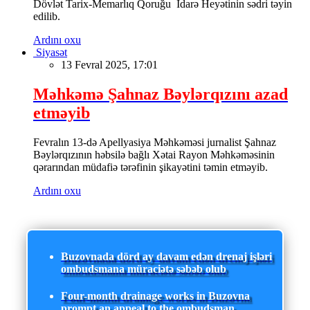
Dövlət Tarix-Memarlıq Qoruğu İdarə Heyətinin sədri təyin
edilib.
Ardını oxu
Siyasət
13 Fevral 2025, 17:01
Məhkəmə Şahnaz Bəylərqızını azad
etməyib
Fevralın 13-də Apellyasiya Məhkəməsi jurnalist Şahnaz
Bəylərqızının həbsilə bağlı Xətai Rayon Məhkəməsinin
qərarından müdafiə tərəfinin şikayətini təmin etməyib.
Ardını oxu
Buzovnada dörd ay davam edən drenaj işləri
ombudsmana müraciətə səbəb olub
Four-month drainage works in Buzovna
prompt an appeal to the ombudsman