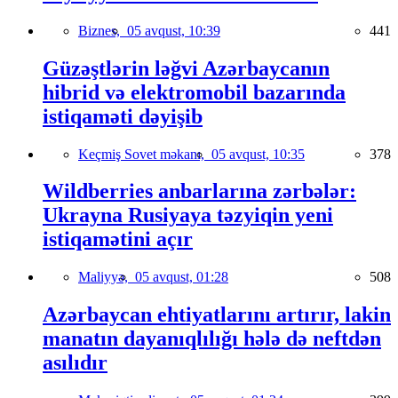
Biznes,
05 avqust, 10:39
441
Güzəştlərin ləğvi Azərbaycanın
hibrid və elektromobil bazarında
istiqaməti dəyişib
Keçmiş Sovet məkanı,
05 avqust, 10:35
378
Wildberries anbarlarına zərbələr:
Ukrayna Rusiyaya təzyiqin yeni
istiqamətini açır
Maliyyə,
05 avqust, 01:28
508
Azərbaycan ehtiyatlarını artırır, lakin
manatın dayanıqlılığı hələ də neftdən
asılıdır