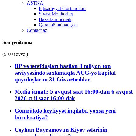
ASTNA
İqtisadiyyat Göstəriciləri
Siyası Monitorinq
Bazarların icmalı
Qarabağ münaqişəsi
Contact az
Son yenilənmə
(5 saat əvvəl)
BP və tərəfdaşları hasilatı 8 milyon ton
səviyyəsində saxlamaqla AÇG-yə kapital
qoyuluşlarını 31 faiz artırıblar
Media icmalı: 5 avqust saat 16:00-dan 6 avqust
2026-cı il saat 16:00-dək
Gömrükdə keyfiyyət inqilabı, yoxsa yeni
bürokratiya?
Ceyhun Bayramovun Kiyev səfərinin