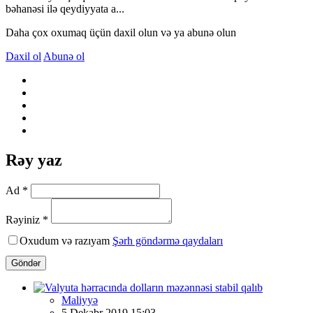
bəhanəsi ilə qeydiyyata a...
Daha çox oxumaq üçün daxil olun və ya abunə olun
Daxil ol
Abunə ol
Rəy yaz
Ad *
Rəyiniz *
Oxudum və razıyam
Şərh göndərmə qaydaları
Göndər
Maliyyə
5 Dekabr 2019 15:03