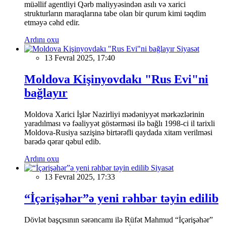
müəllif agentliyi Qərb maliyyəsindən asılı və xarici
strukturların maraqlarına tabe olan bir qurum kimi təqdim
etməyə cəhd edir.
Ardını oxu
Siyasət
13 Fevral 2025, 17:40
Moldova Kişinyovdakı "Rus Evi"ni
bağlayır
Moldova Xarici İşlər Nazirliyi mədəniyyət mərkəzlərinin
yaradılması və fəaliyyət göstərməsi ilə bağlı 1998-ci il tarixli
Moldova-Rusiya sazişinə birtərəfli qaydada xitam verilməsi
barədə qərar qəbul edib.
Ardını oxu
Siyasət
13 Fevral 2025, 17:33
“İçərişəhər”ə yeni rəhbər təyin edilib
Dövlət başçısının sərəncamı ilə Rüfət Mahmud “İçərişəhər”