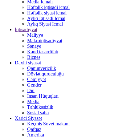
Media İcmalı
Həftəlik iqtisadi icmal
Həftəlik siyasi icmal
Aylıq İqtisadi İcmal
Aylıq Siyasi İcmal
İqtisadiyyat
Maliyyə
Makroiqtisadiyyat
Sənaye
Kənd təsərrüfatı
Biznes
Daxili siyasət
Qanunvericilik
Dövlət quruculuğu
Cəmiyyət
Gender
Din
İnsan Hüquqları
Media
Təhlükəsizlik
Sosial sahə
Xarici Siyasət
Keçmiş Sovet məkanı
Qafqaz
Amerika