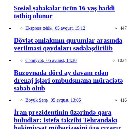
Sosial şəbəkələr üçün 16 yaş həddi
tətbiq olunur
Ekspress təhlil,
05 avqust, 15:12
447
Dövlət əmlakının qurumlar arasında
verilməsi qaydaları sadələşdirilib
Cəmiyyət,
05 avqust, 14:30
1034
Buzovnada dörd ay davam edən
drenaj işləri ombudsmana müraciətə
səbəb olub
Böyük Şərq,
05 avqust, 13:05
416
İran prezidentinin üzərində qara
buludlar: istefa təkzibi Tehrandakı
hakimiyyət mübarizəsini üzə çıxarır