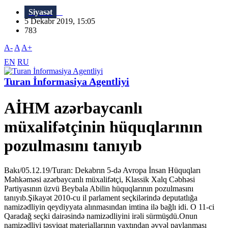
Siyasət
5 Dekabr 2019, 15:05
783
A-
A
A+
EN
RU
Turan İnformasiya Agentliyi
AİHM azərbaycanlı
müxalifətçinin hüquqlarının
pozulmasını tanıyıb
Bakı/05.12.19/Turan: Dekabrın 5-də Avropa İnsan Hüquqları
Məhkəməsi azərbaycanlı müxalifətçi, Klassik Xalq Cəbhəsi
Partiyasının üzvü Beybala Abilin hüquqlarının pozulmasını
tanıyıb.Şikayət 2010-cu il parlament seçkilərində deputatlığa
namizədliyin qeydiyyata alınmasından imtina ilə bağlı idi. O 11-ci
Qaradağ seçki dairəsində namizədliyini irəli sürmüşdü.Onun
namizədliyi təşviqat materiallarının vaxtından əvvəl paylanması