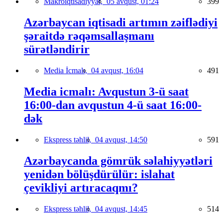
Makroiqtisadiyyat,
05 avqust, 01:24
399
Azərbaycan iqtisadi artımın zəiflədiyi
şəraitdə rəqəmsallaşmanı
sürətləndirir
Media İcmalı,
04 avqust, 16:04
491
Media icmalı: Avqustun 3-ü saat
16:00-dan avqustun 4-ü saat 16:00-
dək
Ekspress təhlil,
04 avqust, 14:50
591
Azərbaycanda gömrük səlahiyyətləri
yenidən bölüşdürülür: islahat
çevikliyi artıracaqmı?
Ekspress təhlil,
04 avqust, 14:45
514