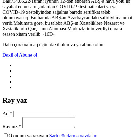
Bakı/14.06.22/Turan: İyunun 12-dən etibarən ABŞ-a hava yolu ilə
səyahət edən sərnişinlərdən COVID-19 test nəticələri və ya
COVID-19 xəstəliyindən sağalma barədə sertifikat tələb
olunmayacaq. Bu barədə ABŞ-ın Azərbaycandakı səfirliyi məlumat
verib.Məlumata görə, bu tələbə ABŞ-ın Xəstəliklərə Nəzarət və
Xəstəliklərin Qarşısının Alınması Mərkəzlərinin verdiyi qərara
əsasən xitam verilib. -16D-
Daha çox oxumaq üçün daxil olun və ya abunə olun
Daxil ol
Abunə ol
Rəy yaz
Ad *
Rəyiniz *
Oxudum və razıyam
Şərh göndərmə qaydaları