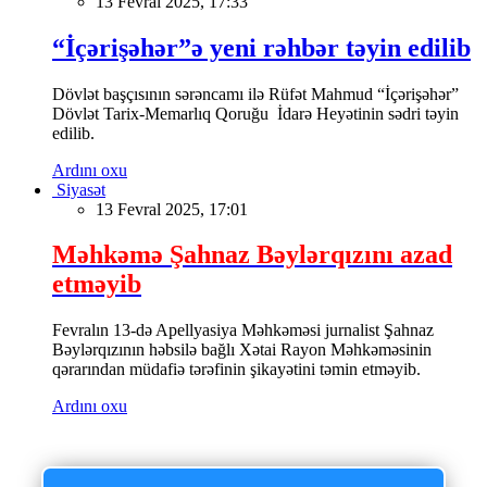
13 Fevral 2025, 17:33
“İçərişəhər”ə yeni rəhbər təyin edilib
Dövlət başçısının sərəncamı ilə Rüfət Mahmud “İçərişəhər”
Dövlət Tarix-Memarlıq Qoruğu İdarə Heyətinin sədri təyin
edilib.
Ardını oxu
Siyasət
13 Fevral 2025, 17:01
Məhkəmə Şahnaz Bəylərqızını azad
etməyib
Fevralın 13-də Apellyasiya Məhkəməsi jurnalist Şahnaz
Bəylərqızının həbsilə bağlı Xətai Rayon Məhkəməsinin
qərarından müdafiə tərəfinin şikayətini təmin etməyib.
Ardını oxu