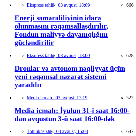
Ekspress təhlil,
03 avqust, 18:09
666
Enerji səmərəliliyinin idarə
olunmasını rəqəmsallaşdırılır,
Fondun maliyyə dayanıqlığını
gücləndirilir
Ekspress təhlil,
03 avqust, 18:00
628
Dronlar və avtonom nəqliyyat üçün
yeni rəqəmsal nəzarət sistemi
yaradılır
Media İcmalı,
03 avqust, 17:19
527
Media icmalı: İyulun 31-i saat 16:00-
dan avqustun 3-ü saat 16:00-dək
Təhlükəsizlik,
03 avqust, 15:03
647