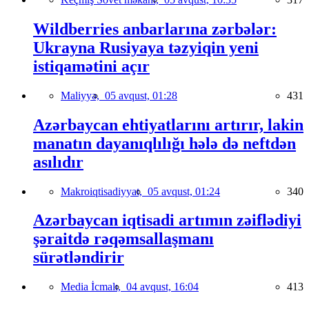
Wildberries anbarlarına zərbələr:
Ukrayna Rusiyaya təzyiqin yeni
istiqamətini açır
Maliyyə,
05 avqust, 01:28
431
Azərbaycan ehtiyatlarını artırır, lakin
manatın dayanıqlılığı hələ də neftdən
asılıdır
Makroiqtisadiyyat,
05 avqust, 01:24
340
Azərbaycan iqtisadi artımın zəiflədiyi
şəraitdə rəqəmsallaşmanı
sürətləndirir
Media İcmalı,
04 avqust, 16:04
413