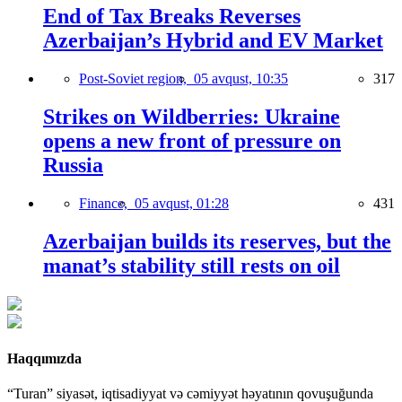
End of Tax Breaks Reverses
Azerbaijan’s Hybrid and EV Market
Post-Soviet region,
05 avqust, 10:35
317
Strikes on Wildberries: Ukraine
opens a new front of pressure on
Russia
Finance,
05 avqust, 01:28
431
Azerbaijan builds its reserves, but the
manat’s stability still rests on oil
Haqqımızda
“Turan” siyasət, iqtisadiyyat və cəmiyyət həyatının qovuşuğunda