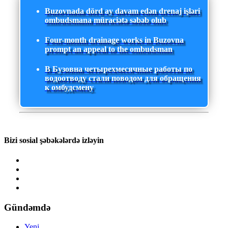
Buzovnada dörd ay davam edən drenaj işləri
ombudsmana müraciətə səbəb olub
Four-month drainage works in Buzovna
prompt an appeal to the ombudsman
В Бузовна четырехмесячные работы по
водоотводу стали поводом для обращения
к омбудсмену
Bizi sosial şəbəkələrdə izləyin
Gündəmdə
Yeni