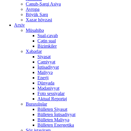
Cənub-Şərqi Asiya
Avropa
Böyük Şərq
Xəzər hövzəsi
Arxiv
Müsahibə
Sual-cavab
Çətin sual
Bizimkiler
Xəbərlər
Siyasət
Cəmiyyət
İqtisadiyyat
Maliyyə
Enerji
Dünyada
Mədəniyyət
Foto sessiyalar
Aktual Reportaj
Buraxılışlar
Bülleten Siyasət
Bülleten İqtisadiyyat
Bülleten Maliyyə
Bülleten Energetika
Söz istəyirəm