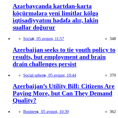
Azərbaycanda kartdan-karta
köçürmələrə yeni limitlər kölgə
iqtisadiyyatını hədəfə alır, lakin
suallar doğurur
Social,
05 avqust, 11:57
348
Azerbaijan seeks to tie youth policy to
results, but employment and brain
drain challenges persist
Social sphere,
05 avqust, 10:44
370
Azerbaijan’s Utility Bill: Citizens Are
Paying More, but Can They Demand
Quality?
Business,
05 avqust, 10:39
362