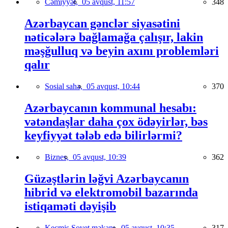
Cəmiyyət,
05 avqust, 11:57
348
Azərbaycan gənclər siyasətini
nəticələrə bağlamağa çalışır, lakin
məşğulluq və beyin axını problemləri
qalır
Sosial sahə,
05 avqust, 10:44
370
Azərbaycanın kommunal hesabı:
vətəndaşlar daha çox ödəyirlər, bəs
keyfiyyət tələb edə bilirlərmi?
Biznes,
05 avqust, 10:39
362
Güzəştlərin ləğvi Azərbaycanın
hibrid və elektromobil bazarında
istiqaməti dəyişib
Keçmiş Sovet məkanı,
05 avqust, 10:35
317