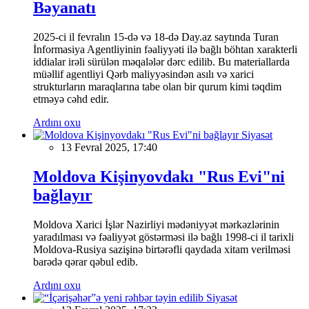
Bəyanatı
2025-ci il fevralın 15-də və 18-də Day.az saytında Turan
İnformasiya Agentliyinin fəaliyyəti ilə bağlı böhtan xarakterli
iddialar irəli sürülən məqalələr dərc edilib. Bu materiallarda
müəllif agentliyi Qərb maliyyəsindən asılı və xarici
strukturların maraqlarına tabe olan bir qurum kimi təqdim
etməyə cəhd edir.
Ardını oxu
Siyasət
13 Fevral 2025, 17:40
Moldova Kişinyovdakı "Rus Evi"ni
bağlayır
Moldova Xarici İşlər Nazirliyi mədəniyyət mərkəzlərinin
yaradılması və fəaliyyət göstərməsi ilə bağlı 1998-ci il tarixli
Moldova-Rusiya sazişinə birtərəfli qaydada xitam verilməsi
barədə qərar qəbul edib.
Ardını oxu
Siyasət