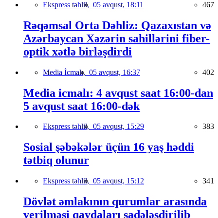
Ekspress təhlil,
05 avqust, 18:11
467
Rəqəmsal Orta Dəhliz: Qazaxıstan və
Azərbaycan Xəzərin sahillərini fiber-
optik xətlə birləşdirdi
Media İcmalı,
05 avqust, 16:37
402
Media icmalı: 4 avqust saat 16:00-dan
5 avqust saat 16:00-dək
Ekspress təhlil,
05 avqust, 15:29
383
Sosial şəbəkələr üçün 16 yaş həddi
tətbiq olunur
Ekspress təhlil,
05 avqust, 15:12
341
Dövlət əmlakının qurumlar arasında
verilməsi qaydaları sadələşdirilib