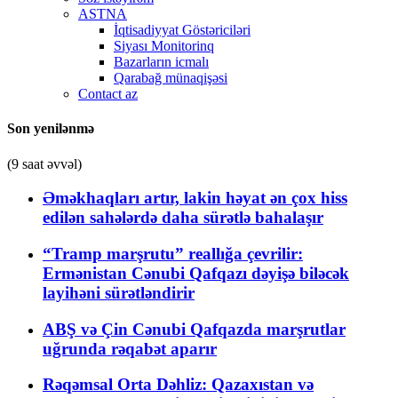
ASTNA
İqtisadiyyat Göstəriciləri
Siyası Monitorinq
Bazarların icmalı
Qarabağ münaqişəsi
Contact az
Son yenilənmə
(9 saat əvvəl)
Əməkhaqları artır, lakin həyat ən çox hiss
edilən sahələrdə daha sürətlə bahalaşır
“Tramp marşrutu” reallığa çevrilir:
Ermənistan Cənubi Qafqazı dəyişə biləcək
layihəni sürətləndirir
ABŞ və Çin Cənubi Qafqazda marşrutlar
uğrunda rəqabət aparır
Rəqəmsal Orta Dəhliz: Qazaxıstan və