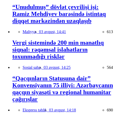
“Unudulmuş” dövlət çevrilişi işi:
Ramiz Mehdiyev barəsində istintaq
diqqət mərkəzindən uzaqlaşıb
Maliyyə,
03 avqust, 14:41
613
Vergi sistemində 200 min manatlıq
siqnal: rəqəmsal islahatların
toxunmadığı risklər
Sosial sahə,
03 avqust, 14:25
564
“Qaçqınların Statusuna dair”
Konvensiyanın 75 illiyi: Azərbaycanın
qaçqın siyasəti və regional humanitar
çağırışlar
Ekspress təhlil,
03 avqust, 14:18
690