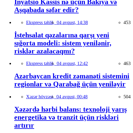
İnyatsio Kassis nə üçün Bakıya və
Aşqabada səfər edir?
Ekspress təhlil,
04 avqust, 14:38
453
İstehsalat qəzalarına qarşı yeni
sığorta modeli: sistem yenilənir,
risklər azalacaqmı?
Ekspress təhlil,
04 avqust, 12:42
463
Azərbaycan kredit zəmanəti sistemini
regionlar və Qarabağ üçün yeniləyir
Xəzər hövzəsi,
04 avqust, 00:48
504
Xəzərdə hərbi balans: texnoloji yarış
energetika və tranzit üçün riskləri
artırır