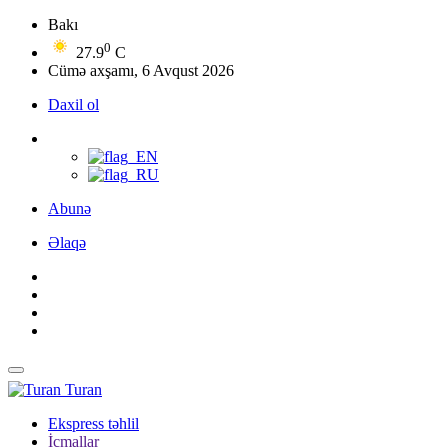
Bakı
0
27.9
C
Cümə axşamı, 6 Avqust 2026
Daxil ol
Abunə
Əlaqə
Turan
Ekspress təhlil
İcmallar