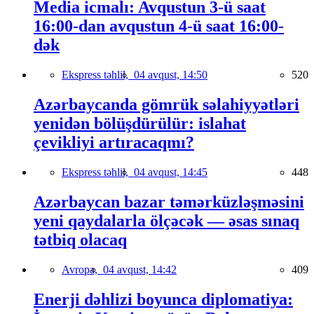
Media icmalı: Avqustun 3-ü saat
16:00-dan avqustun 4-ü saat 16:00-
dək
Ekspress təhlil,
04 avqust, 14:50
520
Azərbaycanda gömrük səlahiyyətləri
yenidən bölüşdürülür: islahat
çevikliyi artıracaqmı?
Ekspress təhlil,
04 avqust, 14:45
448
Azərbaycan bazar təmərküzləşməsini
yeni qaydalarla ölçəcək — əsas sınaq
tətbiq olacaq
Avropa,
04 avqust, 14:42
409
Enerji dəhlizi boyunca diplomatiya: