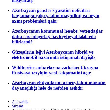
daşıyacaq?
Azərbaycan gənclər siyasətini nəticələrə
bağlamağa çalışır, lakin məşğulluq və beyin
axını problemləri qalır
Azərbaycanın kommunal hesabı: vətəndaşlar
daha çox ödəyirlər, bəs keyfiyyət tələb edə
bilirlərmi?
Güzəştlərin ləğvi Azərbaycanın hibrid və
elektromobil bazarında istiqaməti dəyişib
Wildberries anbarlarına zərbələr: Ukrayna
Rusiyaya təzyiqin yeni istiqamətini açır
Azərbaycan ehtiyatlarını artırır, lakin manatın
dayanıqlılığı hələ də neftdən asılıdır
Ana səhifə
Siyasət