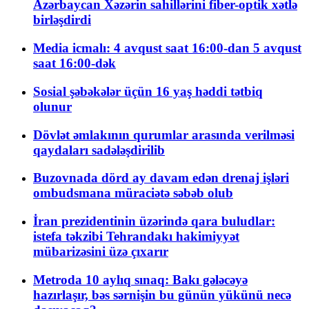
Azərbaycan Xəzərin sahillərini fiber-optik xətlə
birləşdirdi
Media icmalı: 4 avqust saat 16:00-dan 5 avqust
saat 16:00-dək
Sosial şəbəkələr üçün 16 yaş həddi tətbiq
olunur
Dövlət əmlakının qurumlar arasında verilməsi
qaydaları sadələşdirilib
Buzovnada dörd ay davam edən drenaj işləri
ombudsmana müraciətə səbəb olub
İran prezidentinin üzərində qara buludlar:
istefa təkzibi Tehrandakı hakimiyyət
mübarizəsini üzə çıxarır
Metroda 10 aylıq sınaq: Bakı gələcəyə
hazırlaşır, bəs sərnişin bu günün yükünü necə