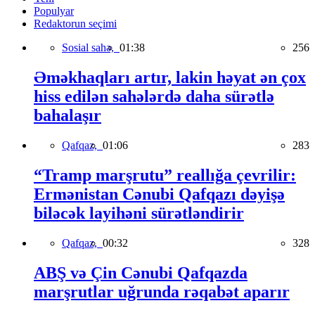
Populyar
Redaktorun seçimi
Sosial sahə,
01:38
256
Əməkhaqları artır, lakin həyat ən çox
hiss edilən sahələrdə daha sürətlə
bahalaşır
Qafqaz,
01:06
283
“Tramp marşrutu” reallığa çevrilir:
Ermənistan Cənubi Qafqazı dəyişə
biləcək layihəni sürətləndirir
Qafqaz,
00:32
328
ABŞ və Çin Cənubi Qafqazda
marşrutlar uğrunda rəqabət aparır