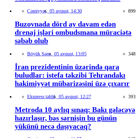
Cəmiyyət,
05 avqust, 14:30
899
Buzovnada dörd ay davam edən
drenaj işləri ombudsmana müraciətə
səbəb olub
Böyük Şərq,
05 avqust, 13:05
348
İran prezidentinin üzərində qara
buludlar: istefa təkzibi Tehrandakı
hakimiyyət mübarizəsini üzə çıxarır
Ekspress təhlil,
05 avqust, 12:27
393
Metroda 10 aylıq sınaq: Bakı gələcəyə
hazırlaşır, bəs sərnişin bu günün
yükünü necə daşıyacaq?