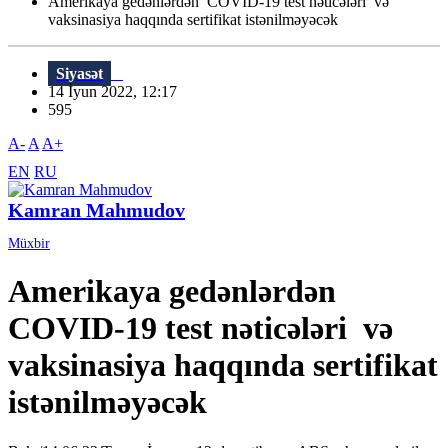
Amerikaya gedənlərdən COVID-19 test nəticələri və
vaksinasiya haqqında sertifikat istənilməyəcək
Siyasət
14 İyun 2022, 12:17
595
A-
A
A+
EN
RU
Kamran Mahmudov
Müxbir
Amerikaya gedənlərdən
COVID-19 test nəticələri və
vaksinasiya haqqında sertifikat
istənilməyəcək