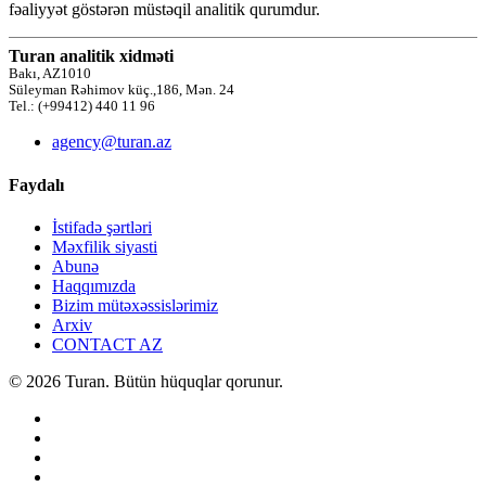
fəaliyyət göstərən müstəqil analitik qurumdur.
Turan analitik xidməti
Bakı, AZ1010
Süleyman Rəhimov küç.,186, Mən. 24
Tel.: (+99412) 440 11 96
agency@turan.az
Faydalı
İstifadə şərtləri
Məxfilik siyasti
Abunə
Haqqımızda
Bizim mütəxəssislərimiz
Arxiv
CONTACT AZ
© 2026 Turan. Bütün hüquqlar qorunur.