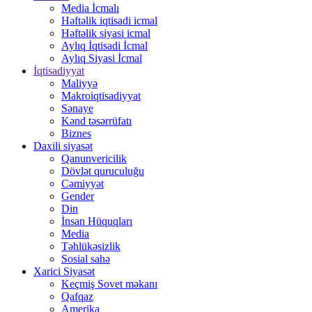
Media İcmalı
Həftəlik iqtisadi icmal
Həftəlik siyasi icmal
Aylıq İqtisadi İcmal
Aylıq Siyasi İcmal
İqtisadiyyat
Maliyyə
Makroiqtisadiyyat
Sənaye
Kənd təsərrüfatı
Biznes
Daxili siyasət
Qanunvericilik
Dövlət quruculuğu
Cəmiyyət
Gender
Din
İnsan Hüquqları
Media
Təhlükəsizlik
Sosial sahə
Xarici Siyasət
Keçmiş Sovet məkanı
Qafqaz
Amerika