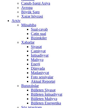
Cənub-Şərqi Asiya
Avropa
Böyük Şərq
Xəzər hövzəsi
Arxiv
Müsahibə
Sual-cavab
Çətin sual
Bizimkiler
Xəbərlər
Siyasət
Cəmiyyət
İqtisadiyyat
Maliyyə
Enerji
Dünyada
Mədəniyyət
Foto sessiyalar
Aktual Reportaj
Buraxılışlar
Bülleten Siyasət
Bülleten İqtisadiyyat
Bülleten Maliyyə
Bülleten Energetika
Söz istəyirəm