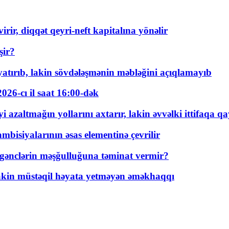
rir, diqqət qeyri-neft kapitalına yönəlir
şir?
tırıb, lakin sövdələşmənin məbləğini açıqlamayıb
026-cı il saat 16:00-dək
 azaltmağın yollarını axtarır, lakin əvvəlki ittifaqa qa
bisiyalarının əsas elementinə çevrilir
 gənclərin məşğulluğuna təminat vermir?
kin müstəqil həyata yetməyən əməkhaqqı