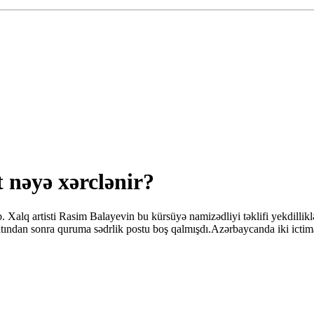
t nəyə xərclənir?
 Xalq artisti Rasim Balayevin bu kürsüyə namizədliyi təklifi yekdillikl
ndan sonra quruma sədrlik postu boş qalmışdı.Azərbaycanda iki ictimai k