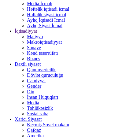
Media İcmalı
Həftəlik iqtisadi icmal
Həftəlik siyasi icmal
Aylıq İqtisadi İcmal
Aylıq Siyasi İcmal
İqtisadiyyat
Maliyyə
Makroiqtisadiyyat
Sənaye
Kənd təsərrüfatı
Biznes
Daxili siyasət
Qanunvericilik
Dövlət quruculuğu
Cəmiyyət
Gender
Din
İnsan Hüquqları
Media
Təhlükəsizlik
Sosial sahə
Xarici Siyasət
Keçmiş Sovet məkanı
Qafqaz
Amerika