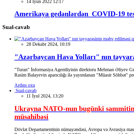
14 İyun 2022 12:17
Amerikaya gedənlərdən COVID-19 test n
Sual-cavab
28 Dekabr 2024, 10:19
"Azərbaycan Hava Yolları" nın təyyar
"Turan" İnformasiya Agentliyinin direktoru Mehman Əliyev Grozn
Rasim Balayevin aparıcılığı ilə yayımlanan "Müasir Söhbət" pr
Ardını oxu
Sual-cavab
11 İyul 2024, 13:20
Ukrayna NATO-nun bugünki sammitindən
müsahibəsi
Dövlət Departamentinin nümayəndəsi, Avropa və Avrasiya məsələ