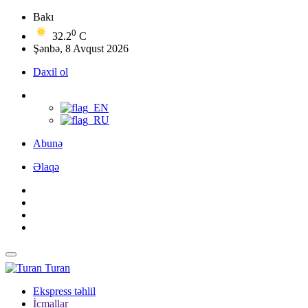
Bakı
0
32.2
C
Şənbə, 8 Avqust 2026
Daxil ol
Abunə
Əlaqə
Turan
Ekspress təhlil
İcmallar