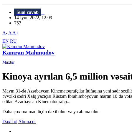
Sual-cavab
14 İyun 2022, 12:09
757
A-
A
A+
EN
RU
Kamran Mahmudov
Müxbir
Kinoya ayrılan 6,5 million vəsai
Mayın 31-də Azərbaycan Kinematoqrafçılar İttifaqına yeni sədr seçilib.
əvvəlki sədri Xalq yazıçısı Rüstəm İbrahimbəyovun martın 10-da vəfatı
edilən Azərbaycan Kinematoqrafçı...
Daha çox oxumaq üçün daxil olun və ya abunə olun
Daxil ol
Abunə ol