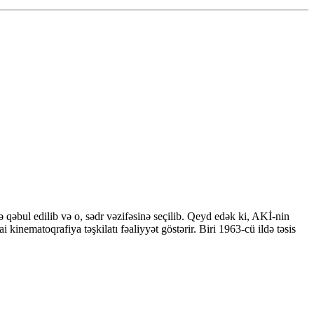
ə qəbul edilib və o, sədr vəzifəsinə seçilib. Qeyd edək ki, AKİ-nin
inematoqrafiya təşkilatı fəaliyyət göstərir. Biri 1963-cü ildə təsis