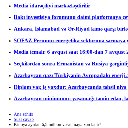
Media idarəçiliyi mərkəzləşdirilir
Bakı investisiya forumunu daimi platformaya çevi
Ankara, İslamabad və Ər-Riyad kimə qarşı birlə
SOFAZ Perunun energetika sektoruna sərmayə ya
Media icmalı: 6 avqust saat 16:00-dan 7 avqust 2
Seçkilərdən sonra Ermənistan və Rusiya gərginliyi
Azərbaycan qazı Türkiyənin Avropadakı enerji am
Diplom var, iş yoxdur: Azərbaycanda təhsil niyə
Azərbaycan minimumu: yaşamağı təmin edən, la
Ana səhifə
Sual-cavab
Kinoya ayrılan 6,5 million vəsait nəyə xərclənir?