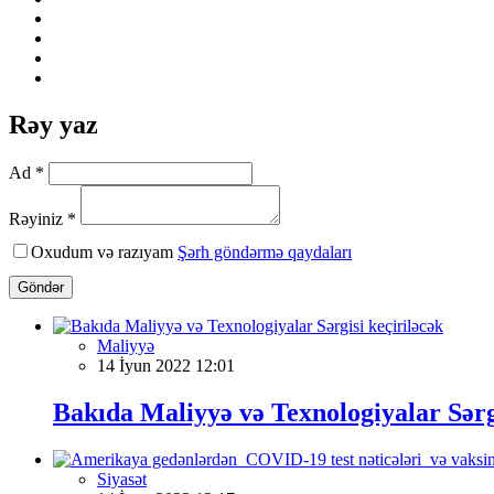
Rəy yaz
Ad *
Rəyiniz *
Oxudum və razıyam
Şərh göndərmə qaydaları
Göndər
Maliyyə
14 İyun 2022 12:01
Bakıda Maliyyə və Texnologiyalar Sərgi
Siyasət