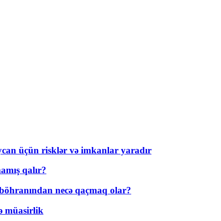
ycan üçün risklər və imkanlar yaradır
amış qalır?
t böhranından necə qaçmaq olar?
ə müasirlik