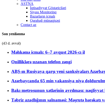
ASTNA
İqtisadiyyat Göstəriciləri
Siyası Monitorinq
Bazarların icmalı
Qarabağ münaqişəsi
Contact az
Son yenilənmə
(43 d. əvvəl)
Məhkəmə icmalı: 6–7 avqust 2026-cı il
Onilliklərə uzanan telefon zəngi
ABŞ-ın Rusiyaya qarşı yeni sanksiyaları Azərba
Azərbaycanda 65 min vakansiya niyə doldurulm
Bakı metrosunun xətlərinin ayrılması: nəqliyya
Təbriz azadlığının salnaməsi: Məşrutə hərəkatı v