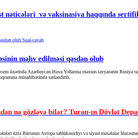
əticələri və vaksinasiya haqqında sertifi
Sual-cavab
əsinin məhv edilməsi qəsdən olub
ı üzərində Azərbaycan Hava Yollarına məxsus təyyarənin Rusiya raketi 
oqramına müsahibəsində səsləndirib.
 nə gözləyə bilər? Turan-ın Dövlət Depar
ləri üzrə Büronun Avropa təhlükəsizliyi və siyasi məsələlər İdarəsin