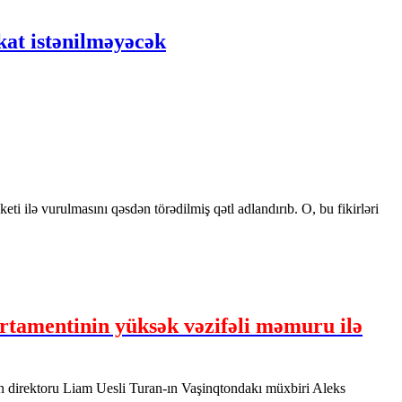
kat istənilməyəcək
ilə vurulmasını qəsdən törədilmiş qətl adlandırıb. O, bu fikirləri
tamentinin yüksək vəzifəli məmuru ilə
in direktoru Liam Uesli Turan-ın Vaşinqtondakı müxbiri Aleks