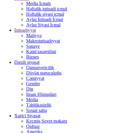
Media İcmalı
Həftəlik iqtisadi icmal
Həftəlik siyasi icmal
Aylıq İqtisadi İcmal
Aylıq Siyasi İcmal
İqtisadiyyat
Maliyyə
Makroiqtisadiyyat
Sənaye
Kənd təsərrüfatı
Biznes
Daxili siyasət
Qanunvericilik
Dövlət quruculuğu
Cəmiyyət
Gender
Din
İnsan Hüquqları
Media
Təhlükəsizlik
Sosial sahə
Xarici Siyasət
Keçmiş Sovet məkanı
Qafqaz
Amerika