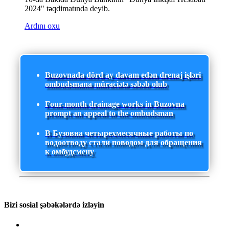
2024" təqdimatında deyib.
Ardını oxu
Buzovnada dörd ay davam edən drenaj işləri
ombudsmana müraciətə səbəb olub
Four-month drainage works in Buzovna
prompt an appeal to the ombudsman
В Бузовна четырехмесячные работы по
водоотводу стали поводом для обращения
к омбудсмену
Bizi sosial şəbəkələrdə izləyin