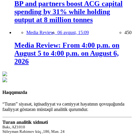
BP and partners boost ACG capital
spending by 31% while holding
output at 8 million tonnes
Media Review,
06 avqust, 15:09
450
Media Review: From 4:00 p.m. on
August 5 to 4:00 p.m. on August 6,
2026
Haqqımızda
“Turan” siyasət, iqtisadiyyat və cəmiyyət həyatının qovuşuğunda
fəaliyyət göstərən müstəqil analitik qurumdur.
Turan analitik xidməti
Bakı, AZ1010
Süleyman Rəhimov küç.,186, Mən. 24