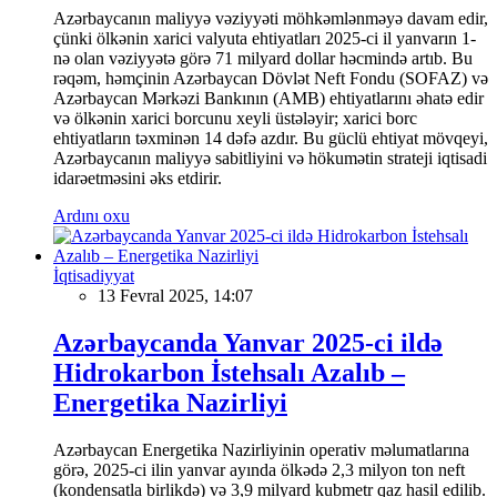
Azərbaycanın maliyyə vəziyyəti möhkəmlənməyə davam edir,
çünki ölkənin xarici valyuta ehtiyatları 2025-ci il yanvarın 1-
nə olan vəziyyətə görə 71 milyard dollar həcmində artıb. Bu
rəqəm, həmçinin Azərbaycan Dövlət Neft Fondu (SOFAZ) və
Azərbaycan Mərkəzi Bankının (AMB) ehtiyatlarını əhatə edir
və ölkənin xarici borcunu xeyli üstələyir; xarici borc
ehtiyatların təxminən 14 dəfə azdır. Bu güclü ehtiyat mövqeyi,
Azərbaycanın maliyyə sabitliyini və hökumətin strateji iqtisadi
idarəetməsini əks etdirir.
Ardını oxu
İqtisadiyyat
13 Fevral 2025, 14:07
Azərbaycanda Yanvar 2025-ci ildə
Hidrokarbon İstehsalı Azalıb –
Energetika Nazirliyi
Azərbaycan Energetika Nazirliyinin operativ məlumatlarına
görə, 2025-ci ilin yanvar ayında ölkədə 2,3 milyon ton neft
(kondensatla birlikdə) və 3,9 milyard kubmetr qaz hasil edilib.