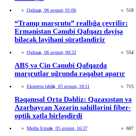
Qafqaz,
06 avqust, 01:06
518
“Tramp marşrutu” reallığa çevrilir:
Ermənistan Cənubi Qafqazı dəyişə
biləcək layihəni sürətləndirir
Qafqaz,
06 avqust, 00:32
554
ABŞ və Çin Cənubi Qafqazda
marşrutlar uğrunda rəqabət aparır
Ekspress təhlil,
05 avqust, 18:11
715
Rəqəmsal Orta Dəhliz: Qazaxıstan və
Azərbaycan Xəzərin sahillərini fiber-
optik xətlə birləşdirdi
Media İcmalı,
05 avqust, 16:37
607