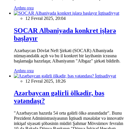
Ardını oxu
İqtisadiyyat
12 Fevral 2025, 20:04
SOCAR Albaniyada konkret işlərə
başlayır
Azərbaycan Dövlət Neft Şirkəti (SOCAR) Albaniyada
nümayəndəlik açıb və bu il konkret bir layihənin icrasına
başlamağa hazırlaşır, Albaniyanın "Albgaz" şirkəti bildirib.
Ardını oxu
İqtisadiyyat
12 Fevral 2025, 18:26
Azərbaycan gəlirli ölkədir, bəs
vətəndaşı?
"Azərbaycan hazırda 54 orta gəlirli ölkə arasındadır". Bunu
Prezident Administrasiyasının İqtisadi məsələlər və innovativ
inkişaf siyasəti şöbəsinin müdiri Şahmar Mövsümov fevralın
10-da Bakıda Dünya Bankının "Dünya İnkişaf Hesabatı