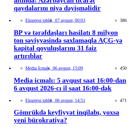
altında: Azərbaycan ticarət
qaydalarını niyə dəyişməlidir
Ekspress təhlil,
07 avqust, 00:03
386
BP və tərəfdaşları hasilatı 8 milyon
ton səviyyəsində saxlamaqla AÇG-yə
kapital qoyuluşlarını 31 faiz
artırıblar
Media İcmalı,
06 avqust, 15:09
450
Media icmalı: 5 avqust saat 16:00-dan
6 avqust 2026-cı il saat 16:00-dək
Ekspress təhlil,
06 avqust, 14:51
471
Gömrükdə keyfiyyət inqilabı, yoxsa
yeni bürokratiya?