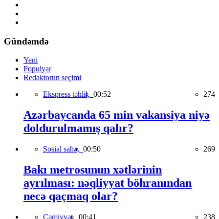
Gündəmdə
Yeni
Populyar
Redaktorun seçimi
Ekspress təhlil,
00:52
274
Azərbaycanda 65 min vakansiya niyə
doldurulmamış qalır?
Sosial sahə,
00:50
269
Bakı metrosunun xətlərinin
ayrılması: nəqliyyat böhranından
necə qaçmaq olar?
Cəmiyyət,
00:41
238