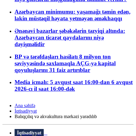
Azərbaycan minimumu: yaşamağı təmin edən,
lakin müstəqil həyata yetməyən əməkhaqqı
Ənənəvi bazarlar şəbəkələrin təzyiqi altında:
Azərbaycan ticarət qaydalarını niyə
dəyişməlidir
BP və tərəfdaşları hasilatı 8 milyon ton
səviyyəsində saxlamaqla AÇG-yə kapital
qoyuluşlarını 31 faiz artırıblar
Media icmalı: 5 avqust saat 16:00-dan 6 avqust
2026-cı il saat 16:00-dək
Ana səhifə
İqtisadiyyat
Balıqçılıq və akvakultura mərkəzi yaradılıb
İqtisadiyyat