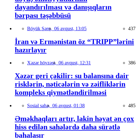
dayandırılması və danışıqların
bərpası təşəbbüsü
Böyük Şərq,
06 avqust, 13:05
437
İran və Ermənistan öz “TRIPP”lərini
hazırlayır
Xəzər hövzəsi,
06 avqust, 12:31
386
Xəzər geri çəkilir: su balansına dair
risklərin, nəticələrin və zəifliklərin
kompleks qiymətləndirilməsi
Sosial sahə,
06 avqust, 01:38
485
Əməkhaqları artır, lakin həyat ən çox
hiss edilən sahələrdə daha sürətlə
bahalaşır