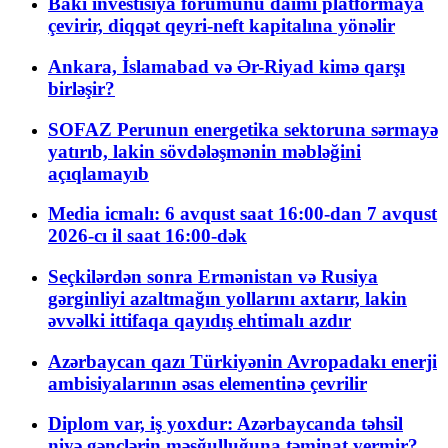
Bakı investisiya forumunu daimi platformaya
çevirir, diqqət qeyri-neft kapitalına yönəlir
Ankara, İslamabad və Ər-Riyad kimə qarşı
birləşir?
SOFAZ Perunun energetika sektoruna sərmayə
yatırıb, lakin sövdələşmənin məbləğini
açıqlamayıb
Media icmalı: 6 avqust saat 16:00-dan 7 avqust
2026-cı il saat 16:00-dək
Seçkilərdən sonra Ermənistan və Rusiya
gərginliyi azaltmağın yollarını axtarır, lakin
əvvəlki ittifaqa qayıdış ehtimalı azdır
Azərbaycan qazı Türkiyənin Avropadakı enerji
ambisiyalarının əsas elementinə çevrilir
Diplom var, iş yoxdur: Azərbaycanda təhsil
niyə gənclərin məşğulluğuna təminat vermir?