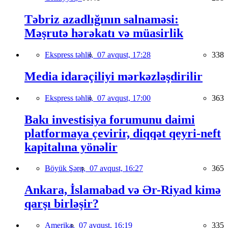
Təbriz azadlığının salnaməsi:
Məşrutə hərəkatı və müasirlik
Ekspress təhlil,
07 avqust, 17:28
338
Media idarəçiliyi mərkəzləşdirilir
Ekspress təhlil,
07 avqust, 17:00
363
Bakı investisiya forumunu daimi
platformaya çevirir, diqqət qeyri-neft
kapitalına yönəlir
Böyük Şərq,
07 avqust, 16:27
365
Ankara, İslamabad və Ər-Riyad kimə
qarşı birləşir?
Amerika,
07 avqust, 16:19
335