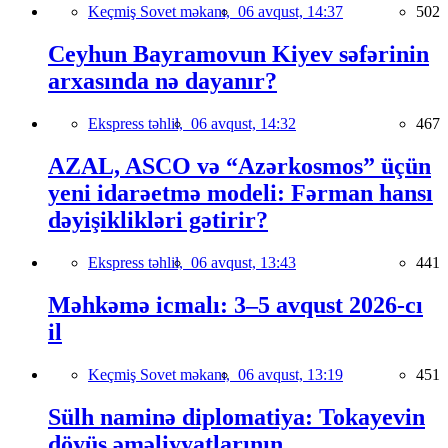
Keçmiş Sovet məkanı,
06 avqust, 14:37
502
Ceyhun Bayramovun Kiyev səfərinin
arxasında nə dayanır?
Ekspress təhlil,
06 avqust, 14:32
467
AZAL, ASCO və “Azərkosmos” üçün
yeni idarəetmə modeli: Fərman hansı
dəyişiklikləri gətirir?
Ekspress təhlil,
06 avqust, 13:43
441
Məhkəmə icmalı: 3–5 avqust 2026-cı
il
Keçmiş Sovet məkanı,
06 avqust, 13:19
451
Sülh naminə diplomatiya: Tokayevin
döyüş əməliyyatlarının