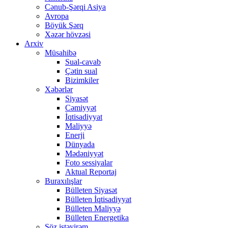
Cənub-Şərqi Asiya
Avropa
Böyük Şərq
Xəzər hövzəsi
Arxiv
Müsahibə
Sual-cavab
Çətin sual
Bizimkiler
Xəbərlər
Siyasət
Cəmiyyət
İqtisadiyyat
Maliyyə
Enerji
Dünyada
Mədəniyyət
Foto sessiyalar
Aktual Reportaj
Buraxılışlar
Bülleten Siyasət
Bülleten İqtisadiyyat
Bülleten Maliyyə
Bülleten Energetika
Söz istəyirəm