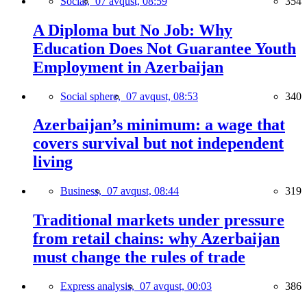
Social,
07 avqust, 08:59
354
A Diploma but No Job: Why
Education Does Not Guarantee Youth
Employment in Azerbaijan
Social sphere,
07 avqust, 08:53
340
Azerbaijan’s minimum: a wage that
covers survival but not independent
living
Business,
07 avqust, 08:44
319
Traditional markets under pressure
from retail chains: why Azerbaijan
must change the rules of trade
Express analysis,
07 avqust, 00:03
386