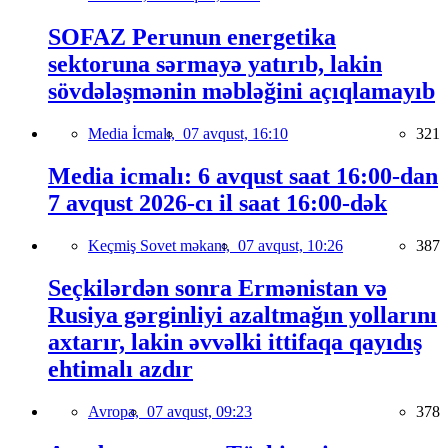
SOFAZ Perunun energetika
sektoruna sərmayə yatırıb, lakin
sövdələşmənin məbləğini açıqlamayıb
Media İcmalı,
07 avqust, 16:10
321
Media icmalı: 6 avqust saat 16:00-dan
7 avqust 2026-cı il saat 16:00-dək
Keçmiş Sovet məkanı,
07 avqust, 10:26
387
Seçkilərdən sonra Ermənistan və
Rusiya gərginliyi azaltmağın yollarını
axtarır, lakin əvvəlki ittifaqa qayıdış
ehtimalı azdır
Avropa,
07 avqust, 09:23
378