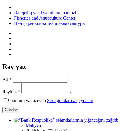
Balıqçılıq və akvakultura mərkəzi
Fisheries and Aquaculture Center
Центр рыболовства и аквакультуры
Rəy yaz
Ad *
Rəyiniz *
Oxudum və razıyam
Şərh göndərmə qaydaları
Göndər
Maliyyə
20 Dekabr 2024 10:54