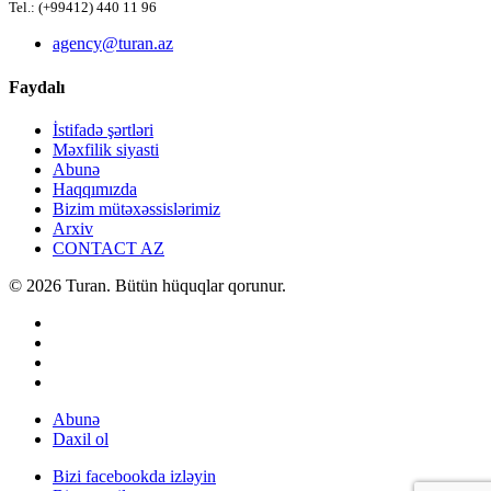
Tel.: (+99412) 440 11 96
agency@turan.az
Faydalı
İstifadə şərtləri
Məxfilik siyasti
Abunə
Haqqımızda
Bizim mütəxəssislərimiz
Arxiv
CONTACT AZ
© 2026 Turan. Bütün hüquqlar qorunur.
Abunə
Daxil ol
Bizi facebookda izləyin