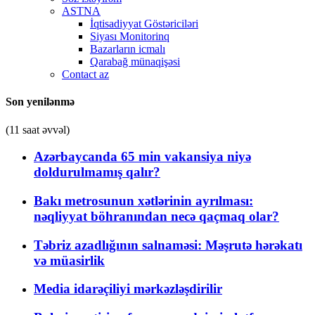
ASTNA
İqtisadiyyat Göstəriciləri
Siyası Monitorinq
Bazarların icmalı
Qarabağ münaqişəsi
Contact az
Son yenilənmə
(11 saat əvvəl)
Azərbaycanda 65 min vakansiya niyə
doldurulmamış qalır?
Bakı metrosunun xətlərinin ayrılması:
nəqliyyat böhranından necə qaçmaq olar?
Təbriz azadlığının salnaməsi: Məşrutə hərəkatı
və müasirlik
Media idarəçiliyi mərkəzləşdirilir