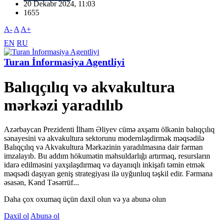
20 Dekabr 2024, 11:03
1655
A-
A
A+
EN
RU
Turan İnformasiya Agentliyi
Balıqçılıq və akvakultura
mərkəzi yaradılıb
Azərbaycan Prezidenti İlham Əliyev cümə axşamı ölkənin balıqçılıq
sənayesini və akvakultura sektorunu modernləşdirmək məqsədilə
Balıqçılıq və Akvakultura Mərkəzinin yaradılmasına dair fərman
imzalayıb. Bu addım hökumətin məhsuldarlığı artırmaq, resursların
idarə edilməsini yaxşılaşdırmaq və dayanıqlı inkişafı təmin etmək
məqsədi daşıyan geniş strategiyası ilə uyğunluq təşkil edir. Fərmana
əsasən, Kənd Təsərrüf...
Daha çox oxumaq üçün daxil olun və ya abunə olun
Daxil ol
Abunə ol