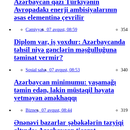
Azərbaycan qazı Türkiyənin
Avropadakı enerji ambisiyalarının
əsas elementinə çevrilir
Cəmiyyət,
07 avqust, 08:59
354
Diplom var, iş yoxdur: Azərbaycanda
təhsil niyə gənclərin məşğulluğuna
təminat vermir?
Sosial sahə,
07 avqust, 08:53
340
Azərbaycan minimumu: yaşamağı
təmin edən, lakin müstəqil həyata
yetməyən əməkhaqqı
Biznes,
07 avqust, 08:44
319
Ənənəvi bazarlar şəbəkələrin təzyiqi