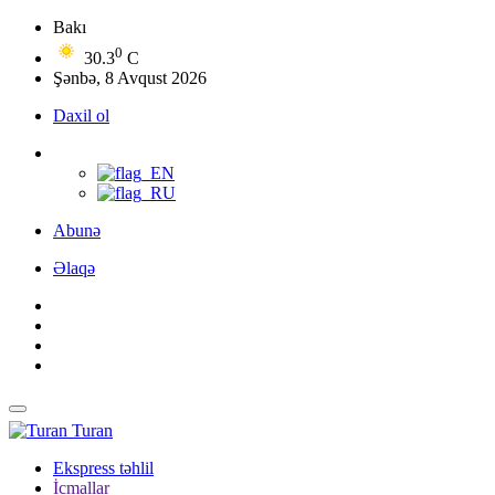
Bakı
0
30.3
C
Şənbə, 8 Avqust 2026
Daxil ol
Abunə
Əlaqə
Turan
Ekspress təhlil
İcmallar