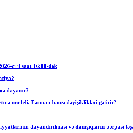
026-cı il saat 16:00-dək
atiya?
nə dayanır?
ə modeli: Fərman hansı dəyişiklikləri gətirir?
yyatlarının dayandırılması və danışıqların bərpası tə