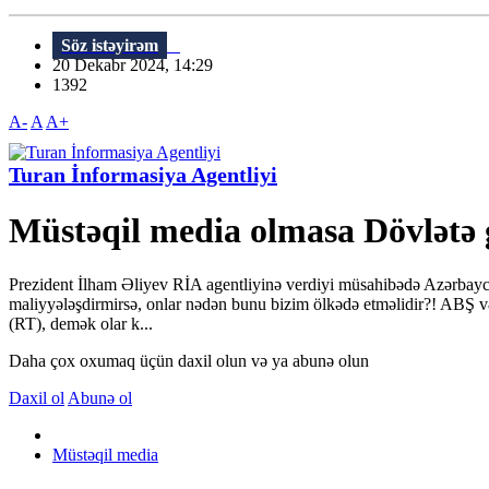
Söz istəyirəm
20 Dekabr 2024, 14:29
1392
A-
A
A+
Turan İnformasiya Agentliyi
Müstəqil media olmasa Dövlətə
Prezident İlham Əliyev RİA agentliyinə verdiyi müsahibədə Azərbayca
maliyyələşdirmirsə, onlar nədən bunu bizim ölkədə etməlidir?! ABŞ və
(RT), demək olar k...
Daha çox oxumaq üçün daxil olun və ya abunə olun
Daxil ol
Abunə ol
Müstəqil media