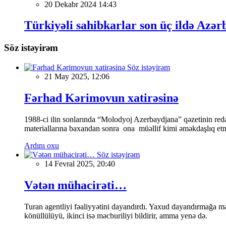
20 Dekabr 2024 14:43
Türkiyəli sahibkarlar son üç ildə Az
Söz istəyirəm
Söz istəyirəm
21 May 2025, 12:06
Fərhad Kərimovun xatirəsinə
1988-ci ilin sonlarında “Molodyoj Azerbaydjana” qəzetinin reda
materiallarına baxandan sonra ona müəllif kimi əməkdaşlıq etmə
Ardını oxu
Söz istəyirəm
14 Fevral 2025, 20:40
Vətən mühacirəti…
Turan agentliyi fəaliyyətini dayandırdı. Yaxud dayandırmağa mə
könüllülüyü, ikinci isə məcburiliyi bildirir, amma yenə də.