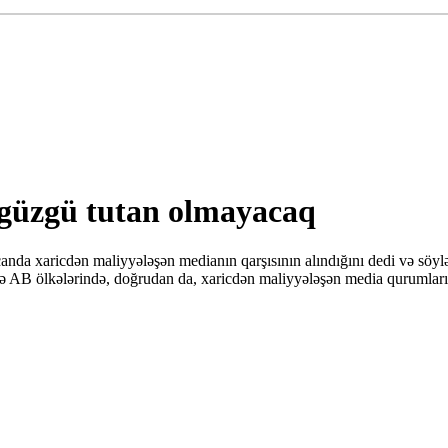
 güzgü tutan olmayacaq
nda xaricdən maliyyələşən medianın qarşısının alındığını dedi və söy
 AB ölkələrində, doğrudan da, xaricdən maliyyələşən media qurumları i