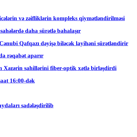
ticələrin və zəifliklərin kompleks qiymətləndirilməsi
 sahələrdə daha sürətlə bahalaşır
ənubi Qafqazı dəyişə biləcək layihəni sürətləndirir
a rəqabət aparır
zərin sahillərini fiber-optik xətlə birləşdirdi
saat 16:00-dək
daları sadələşdirilib