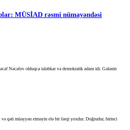
oyublar: MÜSİAD rəsmi nümayəndəsi
 Nəcəf Nəcəfov olduqca tələbkar və demokratik adam idi. Gələnin
 və qəti müəyyən etməyin elə bir fərqi yoxdur. Doğrudur, birinci