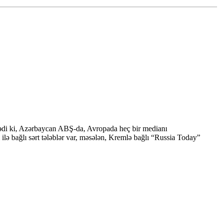
lədi ki, Azərbaycan ABŞ-da, Avropada heç bir medianı
lə bağlı sərt tələblər var, məsələn, Kremlə bağlı “Russia Today”