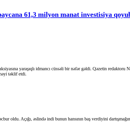
ərbaycana 61,3 milyon manat investisiya q
ksiyasına yaraşıqlı idmancı cüssəli bir nəfər gəldi. Qəzetin redaktoru
yi təklif etdi.
cbur oldu. Açığı, əslində indi bunun hansının baş verdiyini dartışmağın