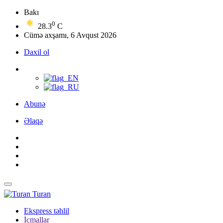
Bakı
0
28.3
C
Cümə axşamı, 6 Avqust 2026
Daxil ol
Abunə
Əlaqə
Turan
Ekspress təhlil
İcmallar