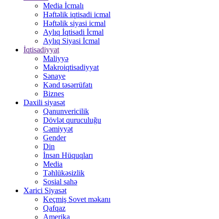
Media İcmalı
Həftəlik iqtisadi icmal
Həftəlik siyasi icmal
Aylıq İqtisadi İcmal
Aylıq Siyasi İcmal
İqtisadiyyat
Maliyyə
Makroiqtisadiyyat
Sənaye
Kənd təsərrüfatı
Biznes
Daxili siyasət
Qanunvericilik
Dövlət quruculuğu
Cəmiyyət
Gender
Din
İnsan Hüquqları
Media
Təhlükəsizlik
Sosial sahə
Xarici Siyasət
Keçmiş Sovet məkanı
Qafqaz
Amerika