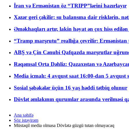
İran və Ermənistan öz “TRIPP”lərini hazırlayır
Xəzər geri çəkilir: su balansına dair risklərin, nə
Əməkhaqları artır, lakin həyat ən çox hiss edilən
“Tramp marşrutu” reallığa çevrilir: Ermənistan C
ABŞ və Çin Cənubi Qafqazda marşrutlar uğrund
Rəqəmsal Orta Dəhliz: Qazaxıstan və Azərbaycan Xə
Media icmalı: 4 avqust saat 16:00-dan 5 avqust 
Sosial şəbəkələr üçün 16 yaş həddi tətbiq olunur
Dövlət əmlakının qurumlar arasında verilməsi qay
Ana səhifə
Söz istəyirəm
Müstəqil media olmasa Dövlətə güzgü tutan olmayacaq