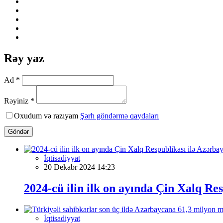
Rəy yaz
Ad *
Rəyiniz *
Oxudum və razıyam
Şərh göndərmə qaydaları
Göndər
İqtisadiyyat
20 Dekabr 2024 14:23
2024-cü ilin ilk on ayında Çin Xalq Re
İqtisadiyyat