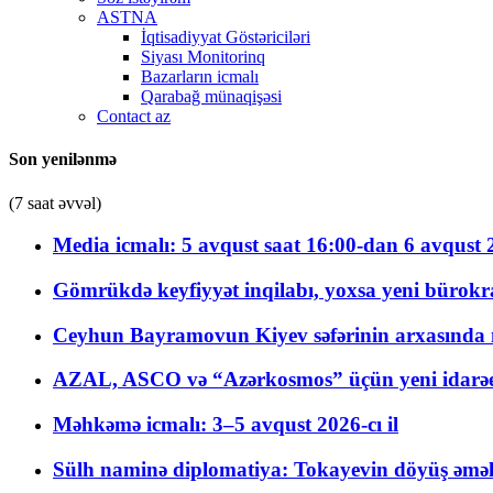
ASTNA
İqtisadiyyat Göstəriciləri
Siyası Monitorinq
Bazarların icmalı
Qarabağ münaqişəsi
Contact az
Son yenilənmə
(7 saat əvvəl)
Media icmalı: 5 avqust saat 16:00-dan 6 avqust 2
Gömrükdə keyfiyyət inqilabı, yoxsa yeni bürokr
Ceyhun Bayramovun Kiyev səfərinin arxasında 
AZAL, ASCO və “Azərkosmos” üçün yeni idarəetm
Məhkəmə icmalı: 3–5 avqust 2026-cı il
Sülh naminə diplomatiya: Tokayevin döyüş əməli