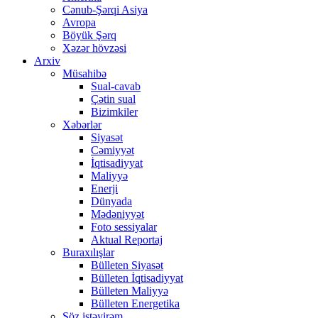
Cənub-Şərqi Asiya
Avropa
Böyük Şərq
Xəzər hövzəsi
Arxiv
Müsahibə
Sual-cavab
Çətin sual
Bizimkiler
Xəbərlər
Siyasət
Cəmiyyət
İqtisadiyyat
Maliyyə
Enerji
Dünyada
Mədəniyyət
Foto sessiyalar
Aktual Reportaj
Buraxılışlar
Bülleten Siyasət
Bülleten İqtisadiyyat
Bülleten Maliyyə
Bülleten Energetika
Söz istəyirəm