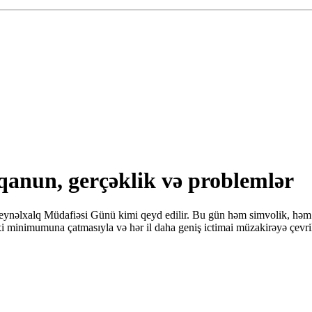
anun, gerçəklik və problemlər
ynəlxalq Müdafiəsi Günü kimi qeyd edilir. Bu gün həm simvolik, həm də
i minimumuna çatmasıyla və hər il daha geniş ictimai müzakirəyə çevrilən