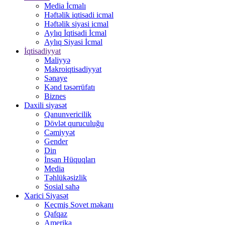
Media İcmalı
Həftəlik iqtisadi icmal
Həftəlik siyasi icmal
Aylıq İqtisadi İcmal
Aylıq Siyasi İcmal
İqtisadiyyat
Maliyyə
Makroiqtisadiyyat
Sənaye
Kənd təsərrüfatı
Biznes
Daxili siyasət
Qanunvericilik
Dövlət quruculuğu
Cəmiyyət
Gender
Din
İnsan Hüquqları
Media
Təhlükəsizlik
Sosial sahə
Xarici Siyasət
Keçmiş Sovet məkanı
Qafqaz
Amerika