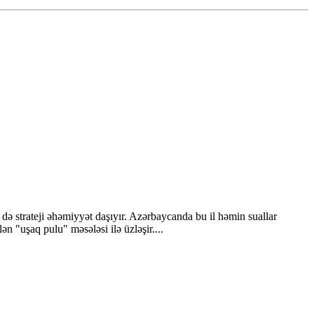
 strateji əhəmiyyət daşıyır. Azərbaycanda bu il həmin suallar
 "uşaq pulu" məsələsi ilə üzləşir....