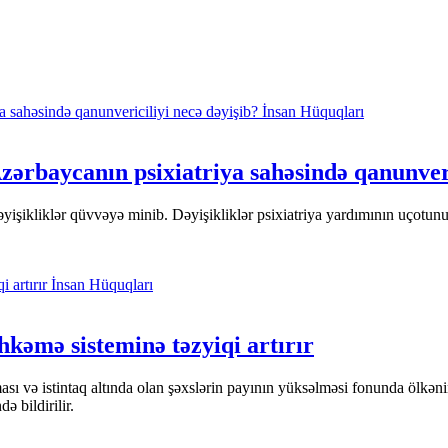
İnsan Hüquqları
rbaycanın psixiatriya sahəsində qanunveri
şikliklər qüvvəyə minib. Dəyişikliklər psixiatriya yardımının uçotunun 
İnsan Hüquqları
kəmə sisteminə təzyiqi artırır
sı və istintaq altında olan şəxslərin payının yüksəlməsi fonunda ölkənin
ə bildirilir.