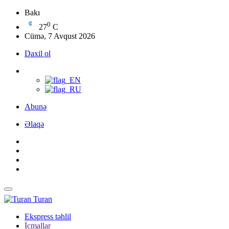
Bakı
0
27
C
Cümə, 7 Avqust 2026
Daxil ol
Abunə
Əlaqə
Turan
Ekspress təhlil
İcmallar