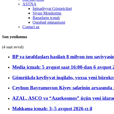
ASTNA
İqtisadiyyat Göstəriciləri
Siyası Monitorinq
Bazarların icmalı
Qarabağ münaqişəsi
Contact az
Son yenilənmə
(4 saat əvvəl)
BP və tərəfdaşları hasilatı 8 milyon ton səviyyəs
Media icmalı: 5 avqust saat 16:00-dan 6 avqust 2
Gömrükdə keyfiyyət inqilabı, yoxsa yeni bürokr
Ceyhun Bayramovun Kiyev səfərinin arxasında 
AZAL, ASCO və “Azərkosmos” üçün yeni idarəetm
Məhkəmə icmalı: 3–5 avqust 2026-cı il