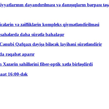
yyatlarının dayandırılması və danışıqların bərpası tə
ticələrin və zəifliklərin kompleks qiymətləndirilməsi
 sahələrdə daha sürətlə bahalaşır
ənubi Qafqazı dəyişə biləcək layihəni sürətləndirir
a rəqabət aparır
zərin sahillərini fiber-optik xətlə birləşdirdi
saat 16:00-dək