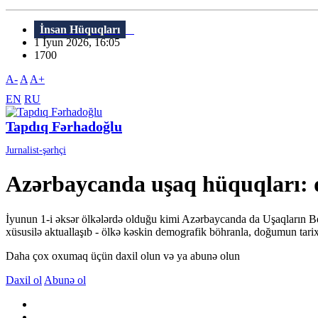
İnsan Hüquqları
1 İyun 2026, 16:05
1700
A-
A
A+
EN
RU
Tapdıq Fərhadoğlu
Jurnalist-şərhçi
Azərbaycanda uşaq hüquqları: q
İyunun 1-i əksər ölkələrdə olduğu kimi Azərbaycanda da Uşaqların Be
xüsusilə aktuallaşıb - ölkə kəskin demografik böhranla, doğumun tarix
Daha çox oxumaq üçün daxil olun və ya abunə olun
Daxil ol
Abunə ol