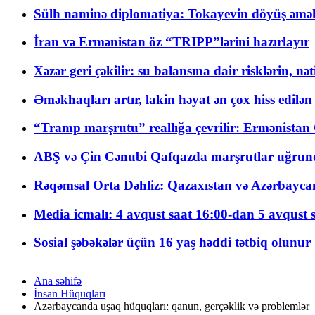
Sülh naminə diplomatiya: Tokayevin döyüş əməli
İran və Ermənistan öz “TRIPP”lərini hazırlayır
Xəzər geri çəkilir: su balansına dair risklərin, nə
Əməkhaqları artır, lakin həyat ən çox hiss edilən
“Tramp marşrutu” reallığa çevrilir: Ermənistan C
ABŞ və Çin Cənubi Qafqazda marşrutlar uğrund
Rəqəmsal Orta Dəhliz: Qazaxıstan və Azərbaycan Xə
Media icmalı: 4 avqust saat 16:00-dan 5 avqust 
Sosial şəbəkələr üçün 16 yaş həddi tətbiq olunur
Ana səhifə
İnsan Hüquqları
Azərbaycanda uşaq hüquqları: qanun, gerçəklik və problemlər