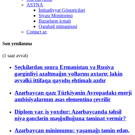
ASTNA
İqtisadiyyat Göstəriciləri
Siyası Monitorinq
Bazarların icmalı
Qarabağ münaqişəsi
Contact az
Son yenilənmə
(1 saat əvvəl)
Seçkilərdən sonra Ermənistan və Rusiya
gərginliyi azaltmağın yollarını axtarır, lakin
əvvəlki ittifaqa qayıdış ehtimalı azdır
Azərbaycan qazı Türkiyənin Avropadakı enerji
ambisiyalarının əsas elementinə çevrilir
Diplom var, iş yoxdur: Azərbaycanda təhsil
niyə gənclərin məşğulluğuna təminat vermir?
Azərbaycan minimumu: yaşamağı təmin edən,