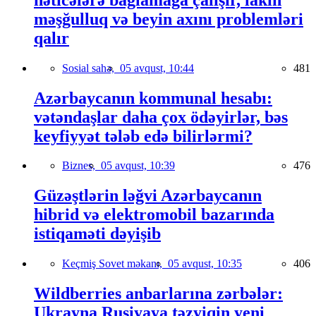
məşğulluq və beyin axını problemləri
qalır
Sosial sahə,
05 avqust, 10:44
481
Azərbaycanın kommunal hesabı:
vətəndaşlar daha çox ödəyirlər, bəs
keyfiyyət tələb edə bilirlərmi?
Biznes,
05 avqust, 10:39
476
Güzəştlərin ləğvi Azərbaycanın
hibrid və elektromobil bazarında
istiqaməti dəyişib
Keçmiş Sovet məkanı,
05 avqust, 10:35
406
Wildberries anbarlarına zərbələr:
Ukrayna Rusiyaya təzyiqin yeni