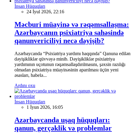
İnsan Hüquqları
24 İyul 2026, 22:16
Məcburi müayinə və rəqəmsallaşma:
Azərbaycanın psixiatriya sahəsində
qanunvericiliyi necə dəyişib?
Azərbaycanda “Psixiatriya yardımı haqqında” Qanuna edilən
dəyişikliklər qüvvəyə minib. Dəyişikliklər psixiatriya
yardımının uçotunun rəqəmsallaşdırılmasını, şəxsin razılığı
olmadan psixiatriya müayinəsinin aparılması üçün yeni
əsasları, habelə...
Ardını oxu
İnsan Hüquqları
1 İyun 2026, 16:05
Azərbaycanda uşaq hüquqları:
qanun, gerçəklik və problemlər