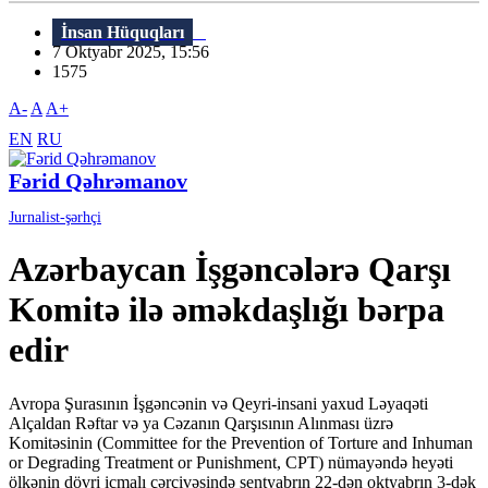
İnsan Hüquqları
7 Oktyabr 2025, 15:56
1575
A-
A
A+
EN
RU
Fərid Qəhrəmanov
Jurnalist-şərhçi
Azərbaycan İşgəncələrə Qarşı
Komitə ilə əməkdaşlığı bərpa
edir
Avropa Şurasının İşgəncənin və Qeyri-insani yaxud Ləyaqəti
Alçaldan Rəftar və ya Cəzanın Qarşısının Alınması üzrə
Komitəsinin (Committee for the Prevention of Torture and Inhuman
or Degrading Treatment or Punishment, CPT) nümayəndə heyəti
ölkənin dövri icmalı çərçivəsində sentyabrın 22-dən oktyabrın 3-dək