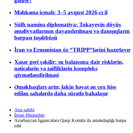
gətirir?
Məhkəmə icmalı: 3–5 avqust 2026-cı il
Sülh naminə diplomatiya: Tokayevin döyüş
əməliyyatlarının dayandırılması və danışıqların
bərpası təşəbbüsü
İran və Ermənistan öz “TRIPP”lərini hazırlayır
Xəzər geri çəkilir: su balansına dair risklərin,
nəticələrin və zəifliklərin kompleks
qiymətləndirilməsi
Əməkhaqları artır, lakin həyat ən çox hiss
edilən sahələrdə daha sürətlə bahalaşır
Ana səhifə
İnsan Hüquqları
Azərbaycan İşgəncələrə Qarşı Komitə ilə əməkdaşlığı bərpa
edir