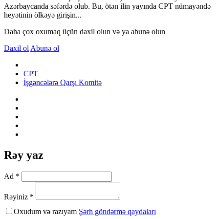
Azərbaycanda səfərdə olub. Bu, ötən ilin yayında CPT nümayəndə
heyətinin ölkəyə girişin...
Daha çox oxumaq üçün daxil olun və ya abunə olun
Daxil ol
Abunə ol
CPT
İşgəncələrə Qarşı Komitə
Rəy yaz
Ad *
Rəyiniz *
Oxudum və razıyam
Şərh göndərmə qaydaları