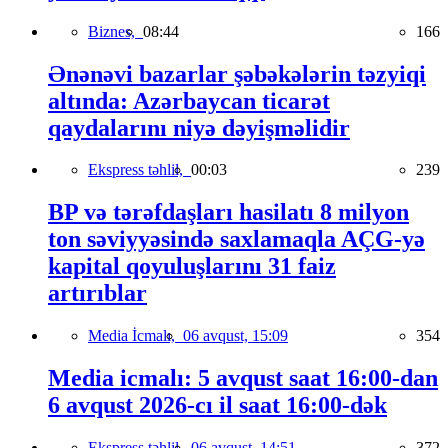
Biznes,
08:44
166
Ənənəvi bazarlar şəbəkələrin təzyiqi
altında: Azərbaycan ticarət
qaydalarını niyə dəyişməlidir
Ekspress təhlil,
00:03
239
BP və tərəfdaşları hasilatı 8 milyon
ton səviyyəsində saxlamaqla AÇG-yə
kapital qoyuluşlarını 31 faiz
artırıblar
Media İcmalı,
06 avqust, 15:09
354
Media icmalı: 5 avqust saat 16:00-dan
6 avqust 2026-cı il saat 16:00-dək
Ekspress təhlil,
06 avqust, 14:51
372