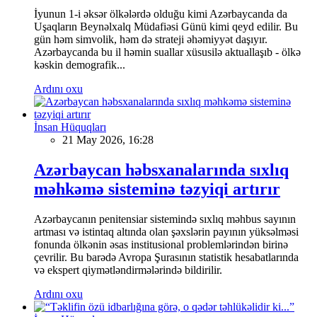
İyunun 1-i əksər ölkələrdə olduğu kimi Azərbaycanda da
Uşaqların Beynəlxalq Müdafiəsi Günü kimi qeyd edilir. Bu
gün həm simvolik, həm də strateji əhəmiyyət daşıyır.
Azərbaycanda bu il həmin suallar xüsusilə aktuallaşıb - ölkə
kəskin demografik...
Ardını oxu
İnsan Hüquqları
21 May 2026, 16:28
Azərbaycan həbsxanalarında sıxlıq
məhkəmə sisteminə təzyiqi artırır
Azərbaycanın penitensiar sistemində sıxlıq məhbus sayının
artması və istintaq altında olan şəxslərin payının yüksəlməsi
fonunda ölkənin əsas institusional problemlərindən birinə
çevrilir. Bu barədə Avropa Şurasının statistik hesabatlarında
və ekspert qiymətləndirmələrində bildirilir.
Ardını oxu