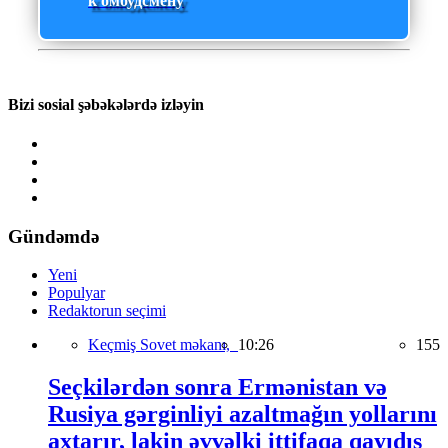
к омбудсмену
Bizi sosial şəbəkələrdə izləyin
Gündəmdə
Yeni
Populyar
Redaktorun seçimi
Keçmiş Sovet məkanı,
10:26
155
Seçkilərdən sonra Ermənistan və
Rusiya gərginliyi azaltmağın yollarını
axtarır, lakin əvvəlki ittifaqa qayıdış