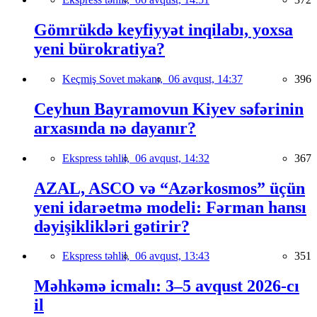
Gömrükdə keyfiyyət inqilabı, yoxsa
yeni bürokratiya?
Keçmiş Sovet məkanı,
06 avqust, 14:37
396
Ceyhun Bayramovun Kiyev səfərinin
arxasında nə dayanır?
Ekspress təhlil,
06 avqust, 14:32
367
AZAL, ASCO və “Azərkosmos” üçün
yeni idarəetmə modeli: Fərman hansı
dəyişiklikləri gətirir?
Ekspress təhlil,
06 avqust, 13:43
351
Məhkəmə icmalı: 3–5 avqust 2026-cı
il