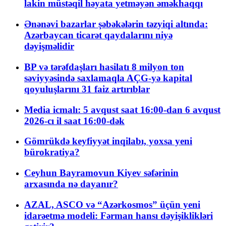
lakin müstəqil həyata yetməyən əməkhaqqı
Ənənəvi bazarlar şəbəkələrin təzyiqi altında:
Azərbaycan ticarət qaydalarını niyə
dəyişməlidir
BP və tərəfdaşları hasilatı 8 milyon ton
səviyyəsində saxlamaqla AÇG-yə kapital
qoyuluşlarını 31 faiz artırıblar
Media icmalı: 5 avqust saat 16:00-dan 6 avqust
2026-cı il saat 16:00-dək
Gömrükdə keyfiyyət inqilabı, yoxsa yeni
bürokratiya?
Ceyhun Bayramovun Kiyev səfərinin
arxasında nə dayanır?
AZAL, ASCO və “Azərkosmos” üçün yeni
idarəetmə modeli: Fərman hansı dəyişiklikləri