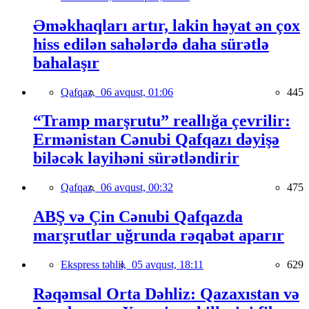
Əməkhaqları artır, lakin həyat ən çox
hiss edilən sahələrdə daha sürətlə
bahalaşır
Qafqaz,
06 avqust, 01:06
445
“Tramp marşrutu” reallığa çevrilir:
Ermənistan Cənubi Qafqazı dəyişə
biləcək layihəni sürətləndirir
Qafqaz,
06 avqust, 00:32
475
ABŞ və Çin Cənubi Qafqazda
marşrutlar uğrunda rəqabət aparır
Ekspress təhlil,
05 avqust, 18:11
629
Rəqəmsal Orta Dəhliz: Qazaxıstan və