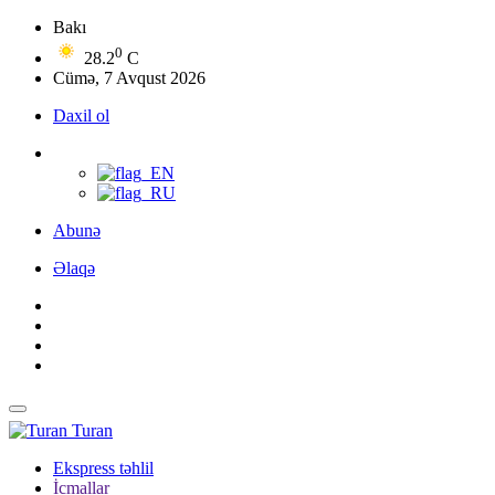
Bakı
0
28.2
C
Cümə, 7 Avqust 2026
Daxil ol
Abunə
Əlaqə
Turan
Ekspress təhlil
İcmallar