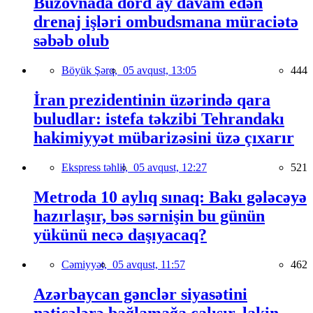
Buzovnada dörd ay davam edən
drenaj işləri ombudsmana müraciətə
səbəb olub
Böyük Şərq,
05 avqust, 13:05
444
İran prezidentinin üzərində qara
buludlar: istefa təkzibi Tehrandakı
hakimiyyət mübarizəsini üzə çıxarır
Ekspress təhlil,
05 avqust, 12:27
521
Metroda 10 aylıq sınaq: Bakı gələcəyə
hazırlaşır, bəs sərnişin bu günün
yükünü necə daşıyacaq?
Cəmiyyət,
05 avqust, 11:57
462
Azərbaycan gənclər siyasətini
nəticələrə bağlamağa çalışır, lakin