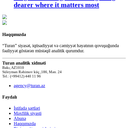
dearer where it matters most
Haqqımızda
“Turan” siyasət, iqtisadiyyat və cəmiyyət həyatının qovuşuğunda
fəaliyyət göstərən müstəqil analitik qurumdur.
Turan analitik xidməti
Bakı, AZ1010
Süleyman Rəhimov küç.,186, Mən. 24
Tel.: (+99412) 440 11 96
agency@turan.az
Faydalı
İstifadə şərtləri
Məxfilik siyasti
Abunə
Haqqımızda