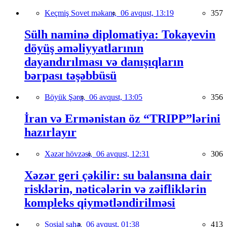
Keçmiş Sovet məkanı,
06 avqust, 13:19
357
Sülh naminə diplomatiya: Tokayevin
döyüş əməliyyatlarının
dayandırılması və danışıqların
bərpası təşəbbüsü
Böyük Şərq,
06 avqust, 13:05
356
İran və Ermənistan öz “TRIPP”lərini
hazırlayır
Xəzər hövzəsi,
06 avqust, 12:31
306
Xəzər geri çəkilir: su balansına dair
risklərin, nəticələrin və zəifliklərin
kompleks qiymətləndirilməsi
Sosial sahə,
06 avqust, 01:38
413