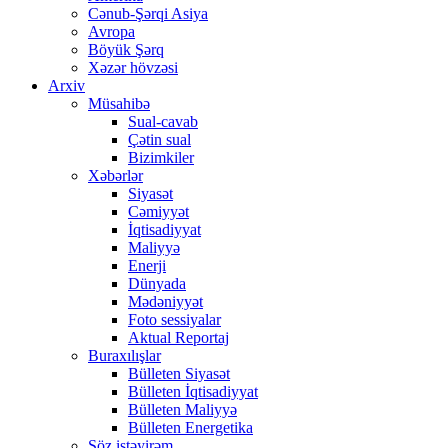
Cənub-Şərqi Asiya
Avropa
Böyük Şərq
Xəzər hövzəsi
Arxiv
Müsahibə
Sual-cavab
Çətin sual
Bizimkiler
Xəbərlər
Siyasət
Cəmiyyət
İqtisadiyyat
Maliyyə
Enerji
Dünyada
Mədəniyyət
Foto sessiyalar
Aktual Reportaj
Buraxılışlar
Bülleten Siyasət
Bülleten İqtisadiyyat
Bülleten Maliyyə
Bülleten Energetika
Söz istəyirəm