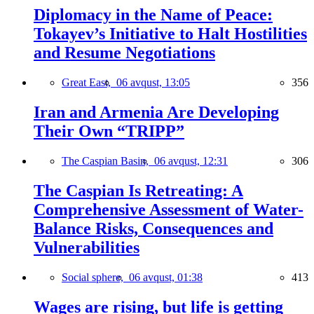
Diplomacy in the Name of Peace:
Tokayev’s Initiative to Halt Hostilities
and Resume Negotiations
Great East,
06 avqust, 13:05
356
Iran and Armenia Are Developing
Their Own “TRIPP”
The Caspian Basin,
06 avqust, 12:31
306
The Caspian Is Retreating: A
Comprehensive Assessment of Water-
Balance Risks, Consequences and
Vulnerabilities
Social sphere,
06 avqust, 01:38
413
Wages are rising, but life is getting