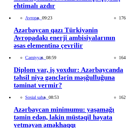
ehtimalı azdır
Avropa,
09:23
176
Azərbaycan qazı Türkiyənin
Avropadakı enerji ambisiyalarının
əsas elementinə çevrilir
Cəmiyyət,
08:59
164
Diplom var, iş yoxdur: Azərbaycanda
təhsil niyə gənclərin məşğulluğuna
təminat vermir?
Sosial sahə,
08:53
162
Azərbaycan minimumu: yaşamağı
təmin edən, lakin müstəqil həyata
yetməyən əməkhaqqı