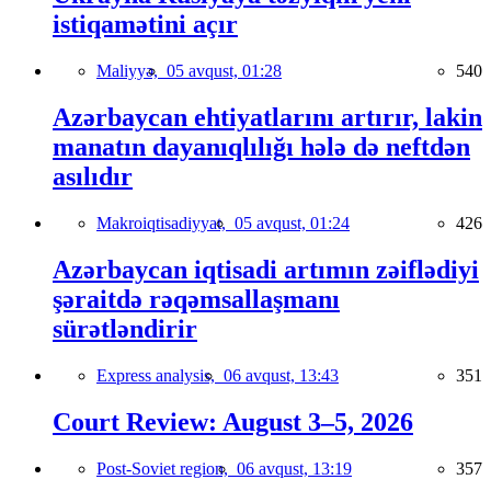
istiqamətini açır
Maliyyə,
05 avqust, 01:28
540
Azərbaycan ehtiyatlarını artırır, lakin
manatın dayanıqlılığı hələ də neftdən
asılıdır
Makroiqtisadiyyat,
05 avqust, 01:24
426
Azərbaycan iqtisadi artımın zəiflədiyi
şəraitdə rəqəmsallaşmanı
sürətləndirir
Express analysis,
06 avqust, 13:43
351
Court Review: August 3–5, 2026
Post-Soviet region,
06 avqust, 13:19
357