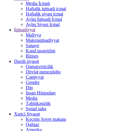
Media İcmalı
Həftəlik iqtisadi icmal
Həftəlik siyasi icmal
Aylıq İqtisadi İcmal
Aylıq Siyasi İcmal
İqtisadiyyat
Maliyyə
Makroiqtisadiyyat
Sənaye
Kənd təsərrüfatı
Biznes
Daxili siyasət
Qanunvericilik
Dövlət quruculuğu
Cəmiyyət
Gender
Din
İnsan Hüquqları
Media
Təhlükəsizlik
Sosial sahə
Xarici Siyasət
Keçmiş Sovet məkanı
Qafqaz
Amerika