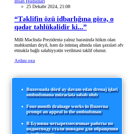
İnsan Hüquqları
25 Dekabr 2024, 21:08
“Təklifin özü idbarlığına görə, o
qədər təhlükəlidir ki...”
Milli Məclisdə Prezidentə yalnız barəsində hökm olan
məhkumları deyil, həm də istintaq altında olan şəxsləri əfv
etməklə bağlı səlahiyyətin verilməsi təklif olunur.
Ardını oxu
Buzovnada dörd ay davam edən drenaj işləri
ombudsmana müraciətə səbəb olub
Four-month drainage works in Buzovna
prompt an appeal to the ombudsman
В Бузовна четырехмесячные работы по
водоотводу стали поводом для обращения