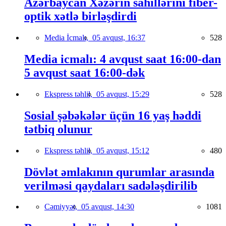
Azərbaycan Xəzərin sahillərini fiber-
optik xətlə birləşdirdi
Media İcmalı,
05 avqust, 16:37
528
Media icmalı: 4 avqust saat 16:00-dan
5 avqust saat 16:00-dək
Ekspress təhlil,
05 avqust, 15:29
528
Sosial şəbəkələr üçün 16 yaş həddi
tətbiq olunur
Ekspress təhlil,
05 avqust, 15:12
480
Dövlət əmlakının qurumlar arasında
verilməsi qaydaları sadələşdirilib
Cəmiyyət,
05 avqust, 14:30
1081