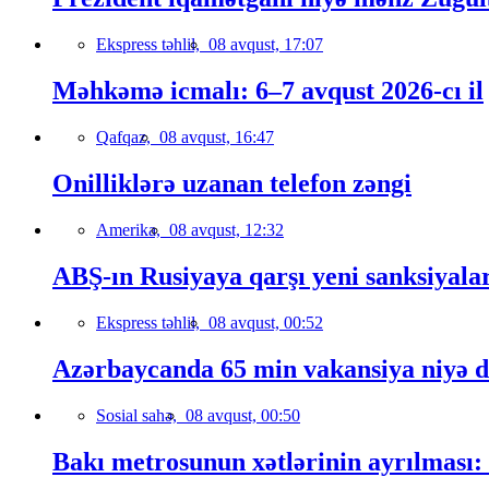
Ekspress təhlil,
08 avqust, 17:07
Məhkəmə icmalı: 6–7 avqust 2026-cı il
Qafqaz,
08 avqust, 16:47
Onilliklərə uzanan telefon zəngi
Amerika,
08 avqust, 12:32
ABŞ-ın Rusiyaya qarşı yeni sanksiyala
Ekspress təhlil,
08 avqust, 00:52
Azərbaycanda 65 min vakansiya niyə 
Sosial sahə,
08 avqust, 00:50
Bakı metrosunun xətlərinin ayrılması: