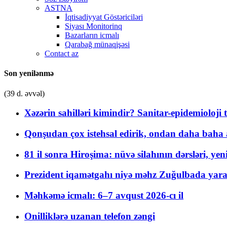
ASTNA
İqtisadiyyat Göstəriciləri
Siyası Monitorinq
Bazarların icmalı
Qarabağ münaqişəsi
Contact az
Son yenilənmə
(39 d. əvvəl)
Xəzərin sahilləri kimindir? Sanitar-epidemioloji t
Qonşudan çox istehsal edirik, ondan daha baha a
81 il sonra Hiroşima: nüvə silahının dərsləri, yen
Prezident iqamətgahı niyə məhz Zuğulbada yaradı
Məhkəmə icmalı: 6–7 avqust 2026-cı il
Onilliklərə uzanan telefon zəngi