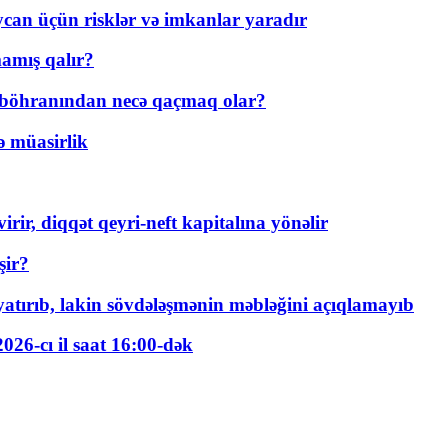
ycan üçün risklər və imkanlar yaradır
amış qalır?
t böhranından necə qaçmaq olar?
ə müasirlik
rir, diqqət qeyri-neft kapitalına yönəlir
şir?
tırıb, lakin sövdələşmənin məbləğini açıqlamayıb
026-cı il saat 16:00-dək