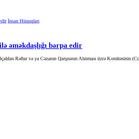
İnsan Hüquqları
lə əməkdaşlığı bərpa edir
lçaldan Rəftar və ya Cəzanın Qarşısının Alınması üzrə Komitəsinin (C