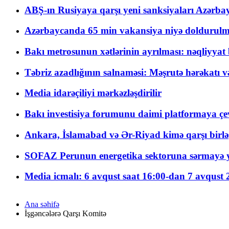
ABŞ-ın Rusiyaya qarşı yeni sanksiyaları Azərba
Azərbaycanda 65 min vakansiya niyə doldurulm
Bakı metrosunun xətlərinin ayrılması: nəqliyya
Təbriz azadlığının salnaməsi: Məşrutə hərəkatı v
Media idarəçiliyi mərkəzləşdirilir
Bakı investisiya forumunu daimi platformaya çevi
Ankara, İslamabad və Ər-Riyad kimə qarşı birlə
SOFAZ Perunun energetika sektoruna sərmayə ya
Media icmalı: 6 avqust saat 16:00-dan 7 avqust 2
Ana səhifə
İşgəncələrə Qarşı Komitə