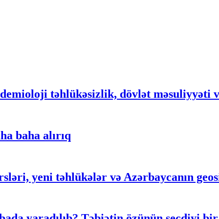
demioloji təhlükəsizlik, dövlət məsuliyyəti 
ha baha alırıq
rsləri, yeni təhlükələr və Azərbaycanın geosi
ada yaradılıb? Təbiətin özünün seçdiyi bir