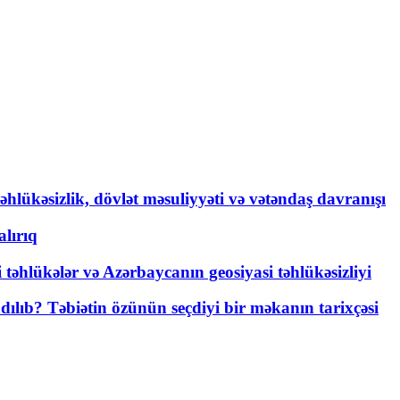
əhlükəsizlik, dövlət məsuliyyəti və vətəndaş davranışı
lırıq
i təhlükələr və Azərbaycanın geosiyasi təhlükəsizliyi
lıb? Təbiətin özünün seçdiyi bir məkanın tarixçəsi