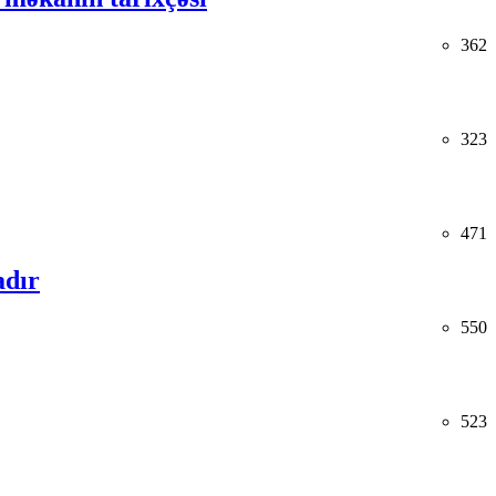
362
323
471
adır
550
523