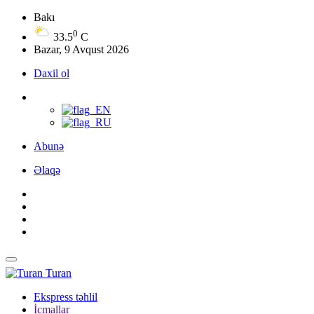
Bakı
0
33.5
C
Bazar, 9 Avqust 2026
Daxil ol
Abunə
Əlaqə
Turan
Ekspress təhlil
İcmallar