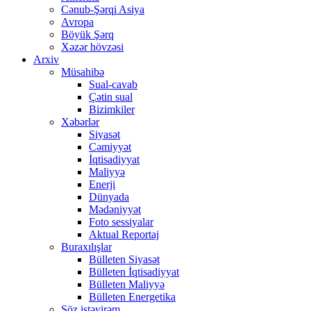
Cənub-Şərqi Asiya
Avropa
Böyük Şərq
Xəzər hövzəsi
Arxiv
Müsahibə
Sual-cavab
Çətin sual
Bizimkiler
Xəbərlər
Siyasət
Cəmiyyət
İqtisadiyyat
Maliyyə
Enerji
Dünyada
Mədəniyyət
Foto sessiyalar
Aktual Reportaj
Buraxılışlar
Bülleten Siyasət
Bülleten İqtisadiyyat
Bülleten Maliyyə
Bülleten Energetika
Söz istəyirəm