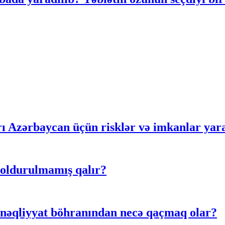
rı Azərbaycan üçün risklər və imkanlar yar
doldurulmamış qalır?
 nəqliyyat böhranından necə qaçmaq olar?