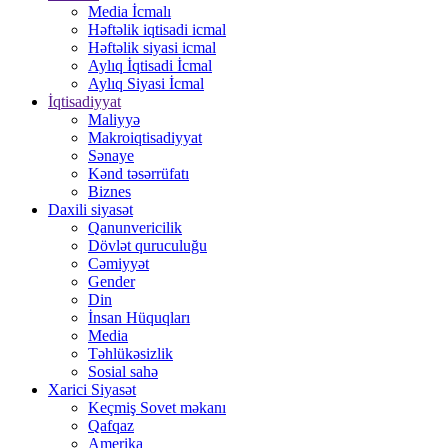
Media İcmalı
Həftəlik iqtisadi icmal
Həftəlik siyasi icmal
Aylıq İqtisadi İcmal
Aylıq Siyasi İcmal
İqtisadiyyat
Maliyyə
Makroiqtisadiyyat
Sənaye
Kənd təsərrüfatı
Biznes
Daxili siyasət
Qanunvericilik
Dövlət quruculuğu
Cəmiyyət
Gender
Din
İnsan Hüquqları
Media
Təhlükəsizlik
Sosial sahə
Xarici Siyasət
Keçmiş Sovet məkanı
Qafqaz
Amerika