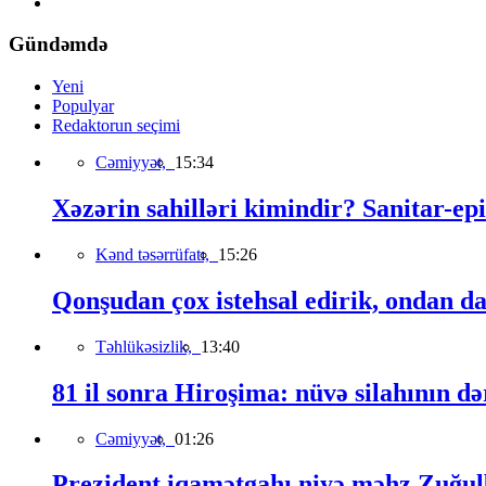
Gündəmdə
Yeni
Populyar
Redaktorun seçimi
Cəmiyyət,
15:34
Xəzərin sahilləri kimindir? Sanitar-epi
Kənd təsərrüfatı,
15:26
Qonşudan çox istehsal edirik, ondan da
Təhlükəsizlik,
13:40
81 il sonra Hiroşima: nüvə silahının də
Cəmiyyət,
01:26
Prezident iqamətgahı niyə məhz Zuğulb