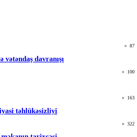
87
və vətəndaş davranışı
100
163
yasi təhlükəsizliyi
322
 məkanın tarixçəsi