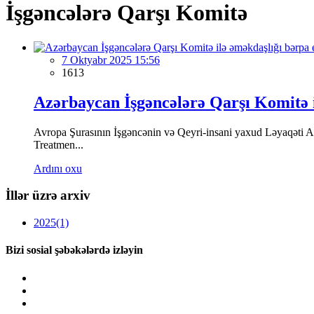
İşgəncələrə Qarşı Komitə
7 Oktyabr 2025 15:56
1613
Azərbaycan İşgəncələrə Qarşı Komitə i
Avropa Şurasının İşgəncənin və Qeyri-insani yaxud Ləyaqəti A
Treatmen...
Ardını oxu
İllər üzrə arxiv
2025
(1)
Bizi sosial şəbəkələrdə izləyin