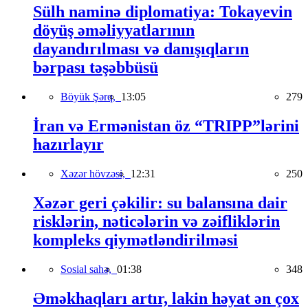
Sülh naminə diplomatiya: Tokayevin
döyüş əməliyyatlarının
dayandırılması və danışıqların
bərpası təşəbbüsü
Böyük Şərq,
13:05
279
İran və Ermənistan öz “TRIPP”lərini
hazırlayır
Xəzər hövzəsi,
12:31
250
Xəzər geri çəkilir: su balansına dair
risklərin, nəticələrin və zəifliklərin
kompleks qiymətləndirilməsi
Sosial sahə,
01:38
348
Əməkhaqları artır, lakin həyat ən çox