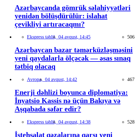
Azərbaycanda gömrük səlahiyyətləri
yenidən bölüşdürülür: islahat
çevikliyi artıracaqmı?
Ekspress təhlil,
04 avqust, 14:45
506
Azərbaycan bazar təmərküzləşməsini
yeni qaydalarla ölçəcək — əsas sınaq
tətbiq olacaq
Avropa,
04 avqust, 14:42
467
Enerji dəhlizi boyunca diplomatiya:
İnyatsio Kassis nə üçün Bakıya və
Aşqabada səfər edir?
Ekspress təhlil,
04 avqust, 14:38
528
İstehsalat qəzalarına qarşı yeni