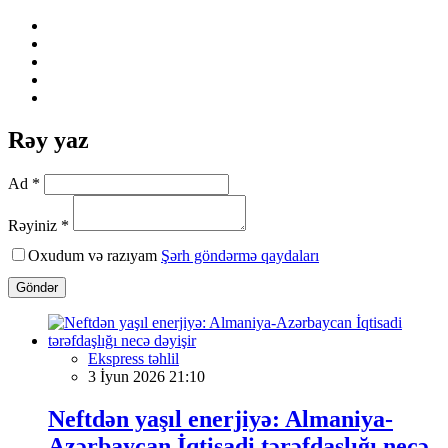
Rəy yaz
Ad *
Rəyiniz *
Oxudum və razıyam
Şərh göndərmə qaydaları
Göndər
Ekspress təhlil
3 İyun 2026 21:10
Neftdən yaşıl enerjiyə: Almaniya-
Azərbaycan İqtisadi tərəfdaşlığı necə