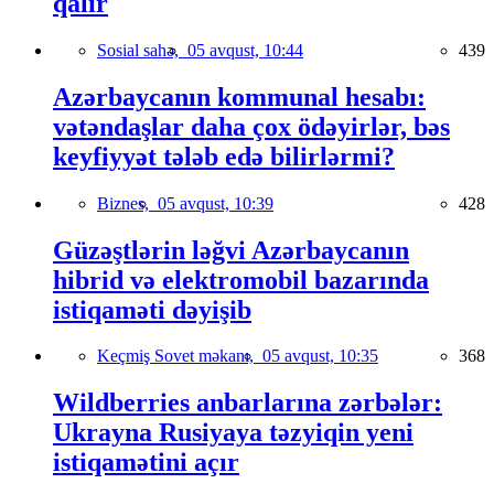
qalır
Sosial sahə,
05 avqust, 10:44
439
Azərbaycanın kommunal hesabı:
vətəndaşlar daha çox ödəyirlər, bəs
keyfiyyət tələb edə bilirlərmi?
Biznes,
05 avqust, 10:39
428
Güzəştlərin ləğvi Azərbaycanın
hibrid və elektromobil bazarında
istiqaməti dəyişib
Keçmiş Sovet məkanı,
05 avqust, 10:35
368
Wildberries anbarlarına zərbələr:
Ukrayna Rusiyaya təzyiqin yeni
istiqamətini açır