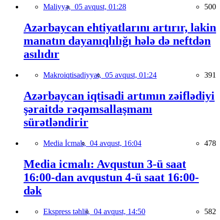
Maliyyə,
05 avqust, 01:28
500
Azərbaycan ehtiyatlarını artırır, lakin
manatın dayanıqlılığı hələ də neftdən
asılıdır
Makroiqtisadiyyat,
05 avqust, 01:24
391
Azərbaycan iqtisadi artımın zəiflədiyi
şəraitdə rəqəmsallaşmanı
sürətləndirir
Media İcmalı,
04 avqust, 16:04
478
Media icmalı: Avqustun 3-ü saat
16:00-dan avqustun 4-ü saat 16:00-
dək
Ekspress təhlil,
04 avqust, 14:50
582