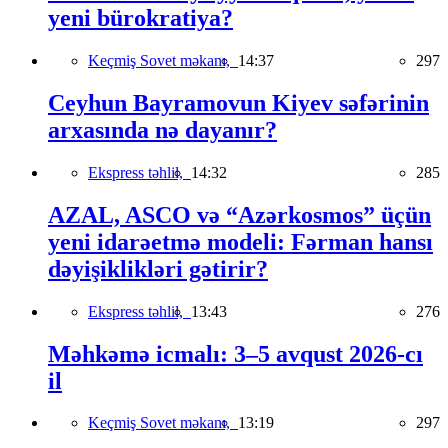
yeni bürokratiya?
Keçmiş Sovet məkanı,
14:37
297
Ceyhun Bayramovun Kiyev səfərinin
arxasında nə dayanır?
Ekspress təhlil,
14:32
285
AZAL, ASCO və “Azərkosmos” üçün
yeni idarəetmə modeli: Fərman hansı
dəyişiklikləri gətirir?
Ekspress təhlil,
13:43
276
Məhkəmə icmalı: 3–5 avqust 2026-cı
il
Keçmiş Sovet məkanı,
13:19
297