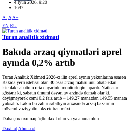
4 İyun 2026, 9:20
1697
A-
A
A+
EN
RU
Turan analitik xidməti
Bakıda ərzaq qiymətləri aprel
ayında 0,2% artıb
Turan Analitik Xidməti 2026-cı ilin aprel ayının yekunlarına əsasən
Bakıda yerli istehsal olan 30 əsas ərzaq məhsulunu əhatə edən
istehlak səbətinin orta dəyərinin monitorinqini aparıb. Nəticələr
göstərir ki, səbətin ümumi dəyəri ay ərzində demək olar ki,
dəyişməyərək cəmi 0,2 faiz artıb – 149,27 manatdan 149,55 manata
yüksəlib. Lakin bu zahiri sabitliyin arxasında ərzaq bazarının
mövcud vəziyyətini əks etdirən müxt...
Daha çox oxumaq üçün daxil olun və ya abunə olun
Daxil ol
Abunə ol