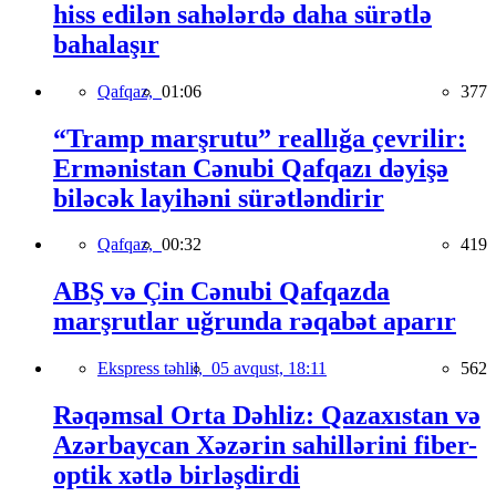
hiss edilən sahələrdə daha sürətlə
bahalaşır
Qafqaz,
01:06
377
“Tramp marşrutu” reallığa çevrilir:
Ermənistan Cənubi Qafqazı dəyişə
biləcək layihəni sürətləndirir
Qafqaz,
00:32
419
ABŞ və Çin Cənubi Qafqazda
marşrutlar uğrunda rəqabət aparır
Ekspress təhlil,
05 avqust, 18:11
562
Rəqəmsal Orta Dəhliz: Qazaxıstan və
Azərbaycan Xəzərin sahillərini fiber-
optik xətlə birləşdirdi