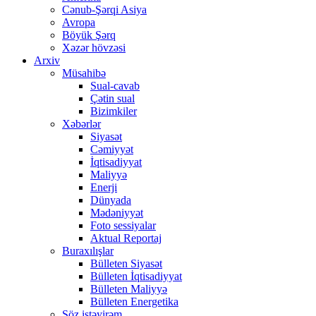
Cənub-Şərqi Asiya
Avropa
Böyük Şərq
Xəzər hövzəsi
Arxiv
Müsahibə
Sual-cavab
Çətin sual
Bizimkiler
Xəbərlər
Siyasət
Cəmiyyət
İqtisadiyyat
Maliyyə
Enerji
Dünyada
Mədəniyyət
Foto sessiyalar
Aktual Reportaj
Buraxılışlar
Bülleten Siyasət
Bülleten İqtisadiyyat
Bülleten Maliyyə
Bülleten Energetika
Söz istəyirəm