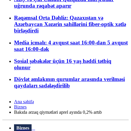
uğrunda rəqabət aparır
Rəqəmsal Orta Dəhliz: Qazaxıstan və
Azərbaycan Xəzərin sahillərini fiber-optik xətlə
birləşdirdi
Media icmalı: 4 avqust saat 16:00-dan 5 avqust
saat 16:00-dək
Sosial şəbəkələr üçün 16 yaş həddi tətbiq
olunur
Dövlət əmlakının qurumlar arasında verilməsi
qaydaları sadələşdirilib
Ana səhifə
Biznes
Bakıda ərzaq qiymətləri aprel ayında 0,2% artıb
Biznes