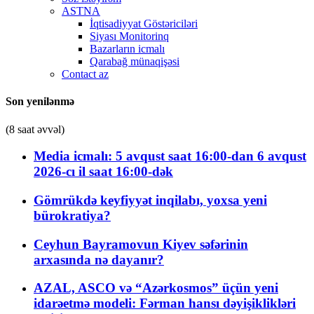
ASTNA
İqtisadiyyat Göstəriciləri
Siyası Monitorinq
Bazarların icmalı
Qarabağ münaqişəsi
Contact az
Son yenilənmə
(8 saat əvvəl)
Media icmalı: 5 avqust saat 16:00-dan 6 avqust
2026-cı il saat 16:00-dək
Gömrükdə keyfiyyət inqilabı, yoxsa yeni
bürokratiya?
Ceyhun Bayramovun Kiyev səfərinin
arxasında nə dayanır?
AZAL, ASCO və “Azərkosmos” üçün yeni
idarəetmə modeli: Fərman hansı dəyişiklikləri