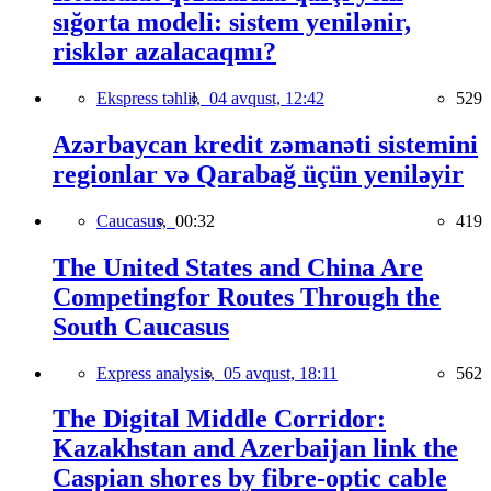
sığorta modeli: sistem yenilənir,
risklər azalacaqmı?
Ekspress təhlil,
04 avqust, 12:42
529
Azərbaycan kredit zəmanəti sistemini
regionlar və Qarabağ üçün yeniləyir
Caucasus,
00:32
419
The United States and China Are
Competingfor Routes Through the
South Caucasus
Express analysis,
05 avqust, 18:11
562
The Digital Middle Corridor:
Kazakhstan and Azerbaijan link the
Caspian shores by fibre-optic cable