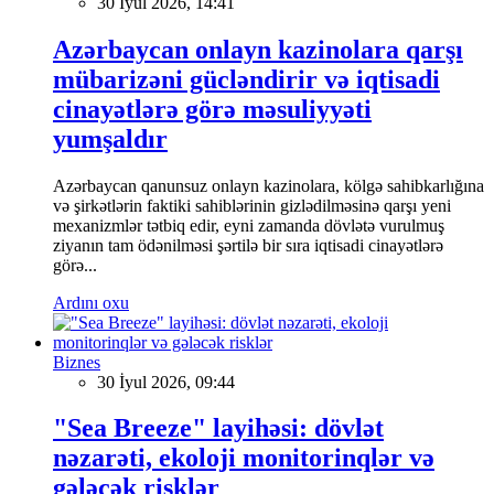
30 İyul 2026, 14:41
Azərbaycan onlayn kazinolara qarşı
mübarizəni gücləndirir və iqtisadi
cinayətlərə görə məsuliyyəti
yumşaldır
Azərbaycan qanunsuz onlayn kazinolara, kölgə sahibkarlığına
və şirkətlərin faktiki sahiblərinin gizlədilməsinə qarşı yeni
mexanizmlər tətbiq edir, eyni zamanda dövlətə vurulmuş
ziyanın tam ödənilməsi şərtilə bir sıra iqtisadi cinayətlərə
görə...
Ardını oxu
Biznes
30 İyul 2026, 09:44
"Sea Breeze" layihəsi: dövlət
nəzarəti, ekoloji monitorinqlər və
gələcək risklər