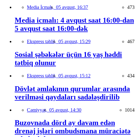
Media İcmalı,
05 avqust, 16:37
473
Media icmalı: 4 avqust saat 16:00-dan
5 avqust saat 16:00-dək
Ekspress təhlil,
05 avqust, 15:29
467
Sosial şəbəkələr üçün 16 yaş həddi
tətbiq olunur
Ekspress təhlil,
05 avqust, 15:12
434
Dövlət əmlakının qurumlar arasında
verilməsi qaydaları sadələşdirilib
Cəmiyyət,
05 avqust, 14:30
1014
Buzovnada dörd ay davam edən
drenaj işləri ombudsmana müraciətə