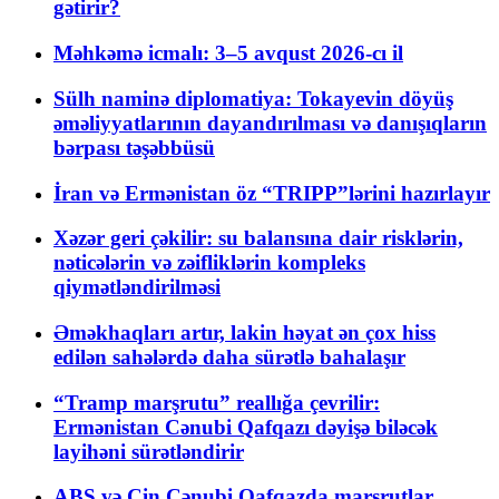
gətirir?
Məhkəmə icmalı: 3–5 avqust 2026-cı il
Sülh naminə diplomatiya: Tokayevin döyüş
əməliyyatlarının dayandırılması və danışıqların
bərpası təşəbbüsü
İran və Ermənistan öz “TRIPP”lərini hazırlayır
Xəzər geri çəkilir: su balansına dair risklərin,
nəticələrin və zəifliklərin kompleks
qiymətləndirilməsi
Əməkhaqları artır, lakin həyat ən çox hiss
edilən sahələrdə daha sürətlə bahalaşır
“Tramp marşrutu” reallığa çevrilir:
Ermənistan Cənubi Qafqazı dəyişə biləcək
layihəni sürətləndirir
ABŞ və Çin Cənubi Qafqazda marşrutlar