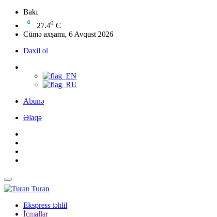
Bakı
0
27.4
C
Cümə axşamı, 6 Avqust 2026
Daxil ol
Abunə
Əlaqə
Turan
Ekspress təhlil
İcmallar