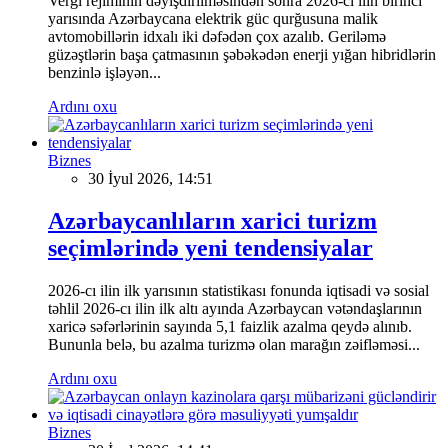
Vergi rejiminin dəyişdirilməsindən sonra 2026-cı ilin birinci
yarısında Azərbaycana elektrik güc qurğusuna malik
avtomobillərin idxalı iki dəfədən çox azalıb. Geriləmə
güzəştlərin başa çatmasının şəbəkədən enerji yığan hibridlərin
benzinlə işləyən...
Ardını oxu
Biznes
30 İyul 2026, 14:51
Azərbaycanlıların xarici turizm
seçimlərində yeni tendensiyalar
2026-cı ilin ilk yarısının statistikası fonunda iqtisadi və sosial
təhlil 2026-cı ilin ilk altı ayında Azərbaycan vətəndaşlarının
xaricə səfərlərinin sayında 5,1 faizlik azalma qeydə alınıb.
Bununla belə, bu azalma turizmə olan marağın zəifləməsi...
Ardını oxu
Biznes