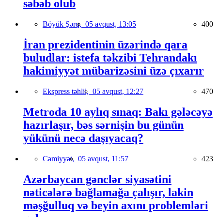
səbəb olub
Böyük Şərq,
05 avqust, 13:05
400
İran prezidentinin üzərində qara
buludlar: istefa təkzibi Tehrandakı
hakimiyyət mübarizəsini üzə çıxarır
Ekspress təhlil,
05 avqust, 12:27
470
Metroda 10 aylıq sınaq: Bakı gələcəyə
hazırlaşır, bəs sərnişin bu günün
yükünü necə daşıyacaq?
Cəmiyyət,
05 avqust, 11:57
423
Azərbaycan gənclər siyasətini
nəticələrə bağlamağa çalışır, lakin
məşğulluq və beyin axını problemləri