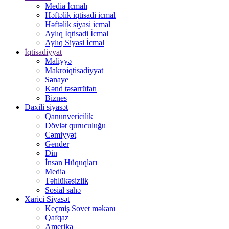
Media İcmalı
Həftəlik iqtisadi icmal
Həftəlik siyasi icmal
Aylıq İqtisadi İcmal
Aylıq Siyasi İcmal
İqtisadiyyat
Maliyyə
Makroiqtisadiyyat
Sənaye
Kənd təsərrüfatı
Biznes
Daxili siyasət
Qanunvericilik
Dövlət quruculuğu
Cəmiyyət
Gender
Din
İnsan Hüquqları
Media
Təhlükəsizlik
Sosial sahə
Xarici Siyasət
Keçmiş Sovet məkanı
Qafqaz
Amerika