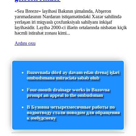
«Sea Breeze» layihəsi Bakının şimalında, Abşeron
yarımadasının Nardaran istiqamətindəki Xəzər sahilində
yerləşən iri miqyaslı çoxfunksiyalı sahilyanı inkişaf
layihəsidir. Layihə 2000-ci illərin ortalarında nisbətən kiçik
həcmli istirahət zonası kimi...
Ardını oxu
Buzovnada dörd ay davam edən drenaj işləri
ombudsmana müraciətə səbəb olub
Four-month drainage works in Buzovna
prompt an appeal to the ombudsman
В Бузовна четырехмесячные работы по
водоотводу стали поводом для обращения
к омбудсмену