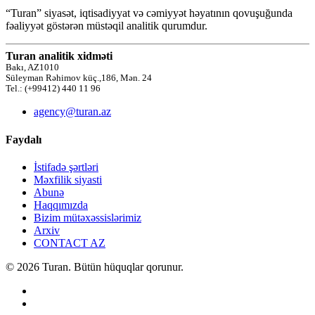
“Turan” siyasət, iqtisadiyyat və cəmiyyət həyatının qovuşuğunda
fəaliyyət göstərən müstəqil analitik qurumdur.
Turan analitik xidməti
Bakı, AZ1010
Süleyman Rəhimov küç.,186, Mən. 24
Tel.: (+99412) 440 11 96
agency@turan.az
Faydalı
İstifadə şərtləri
Məxfilik siyasti
Abunə
Haqqımızda
Bizim mütəxəssislərimiz
Arxiv
CONTACT AZ
© 2026 Turan. Bütün hüquqlar qorunur.