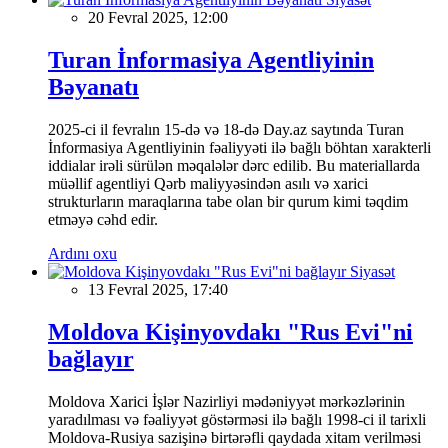
20 Fevral 2025, 12:00
Turan İnformasiya Agentliyinin
Bəyanatı
2025-ci il fevralın 15-də və 18-də Day.az saytında Turan
İnformasiya Agentliyinin fəaliyyəti ilə bağlı böhtan xarakterli
iddialar irəli sürülən məqalələr dərc edilib. Bu materiallarda
müəllif agentliyi Qərb maliyyəsindən asılı və xarici
strukturların maraqlarına tabe olan bir qurum kimi təqdim
etməyə cəhd edir.
Ardını oxu
Siyasət
13 Fevral 2025, 17:40
Moldova Kişinyovdakı "Rus Evi"ni
bağlayır
Moldova Xarici İşlər Nazirliyi mədəniyyət mərkəzlərinin
yaradılması və fəaliyyət göstərməsi ilə bağlı 1998-ci il tarixli
Moldova-Rusiya sazişinə birtərəfli qaydada xitam verilməsi