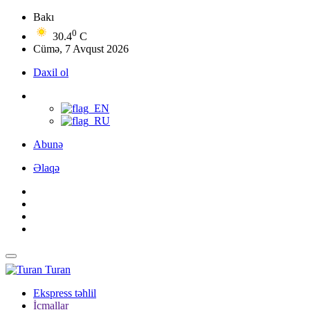
Bakı
0
30.4
C
Cümə, 7 Avqust 2026
Daxil ol
Abunə
Əlaqə
Turan
Ekspress təhlil
İcmallar