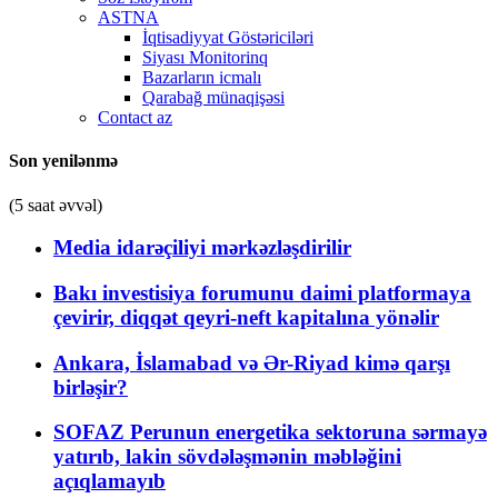
ASTNA
İqtisadiyyat Göstəriciləri
Siyası Monitorinq
Bazarların icmalı
Qarabağ münaqişəsi
Contact az
Son yenilənmə
(5 saat əvvəl)
Media idarəçiliyi mərkəzləşdirilir
Bakı investisiya forumunu daimi platformaya
çevirir, diqqət qeyri-neft kapitalına yönəlir
Ankara, İslamabad və Ər-Riyad kimə qarşı
birləşir?
SOFAZ Perunun energetika sektoruna sərmayə
yatırıb, lakin sövdələşmənin məbləğini
açıqlamayıb