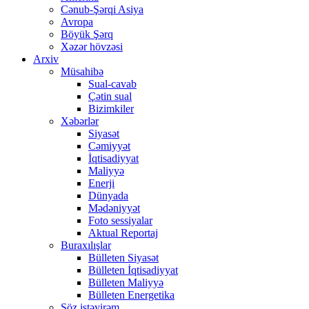
Cənub-Şərqi Asiya
Avropa
Böyük Şərq
Xəzər hövzəsi
Arxiv
Müsahibə
Sual-cavab
Çətin sual
Bizimkiler
Xəbərlər
Siyasət
Cəmiyyət
İqtisadiyyat
Maliyyə
Enerji
Dünyada
Mədəniyyət
Foto sessiyalar
Aktual Reportaj
Buraxılışlar
Bülleten Siyasət
Bülleten İqtisadiyyat
Bülleten Maliyyə
Bülleten Energetika
Söz istəyirəm