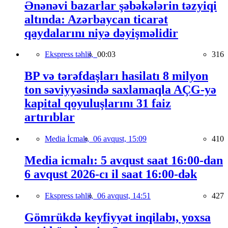
Ənənəvi bazarlar şəbəkələrin təzyiqi
altında: Azərbaycan ticarət
qaydalarını niyə dəyişməlidir
Ekspress təhlil,
00:03
316
BP və tərəfdaşları hasilatı 8 milyon
ton səviyyəsində saxlamaqla AÇG-yə
kapital qoyuluşlarını 31 faiz
artırıblar
Media İcmalı,
06 avqust, 15:09
410
Media icmalı: 5 avqust saat 16:00-dan
6 avqust 2026-cı il saat 16:00-dək
Ekspress təhlil,
06 avqust, 14:51
427
Gömrükdə keyfiyyət inqilabı, yoxsa