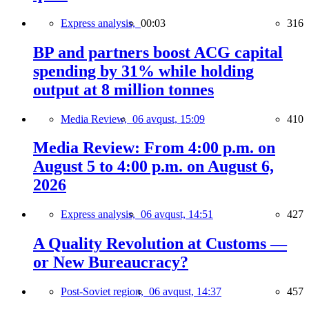
Express analysis,
00:03
316
BP and partners boost ACG capital
spending by 31% while holding
output at 8 million tonnes
Media Review,
06 avqust, 15:09
410
Media Review: From 4:00 p.m. on
August 5 to 4:00 p.m. on August 6,
2026
Express analysis,
06 avqust, 14:51
427
A Quality Revolution at Customs —
or New Bureaucracy?
Post-Soviet region,
06 avqust, 14:37
457