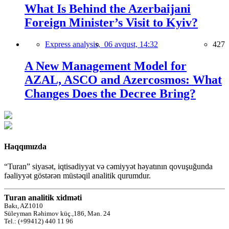
What Is Behind the Azerbaijani
Foreign Minister’s Visit to Kyiv?
Express analysis,
06 avqust, 14:32
427
A New Management Model for
AZAL, ASCO and Azercosmos: What
Changes Does the Decree Bring?
Haqqımızda
“Turan” siyasət, iqtisadiyyat və cəmiyyət həyatının qovuşuğunda
fəaliyyət göstərən müstəqil analitik qurumdur.
Turan analitik xidməti
Bakı, AZ1010
Süleyman Rəhimov küç.,186, Mən. 24
Tel.: (+99412) 440 11 96