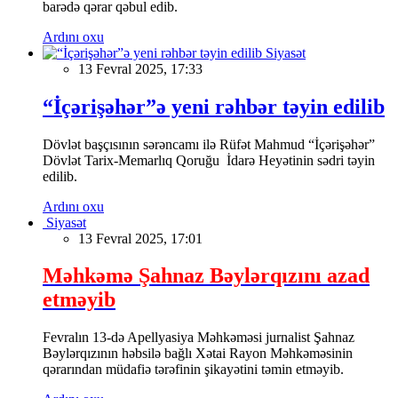
barədə qərar qəbul edib.
Ardını oxu
Siyasət
13 Fevral 2025, 17:33
“İçərişəhər”ə yeni rəhbər təyin edilib
Dövlət başçısının sərəncamı ilə Rüfət Mahmud “İçərişəhər”
Dövlət Tarix-Memarlıq Qoruğu İdarə Heyətinin sədri təyin
edilib.
Ardını oxu
Siyasət
13 Fevral 2025, 17:01
Məhkəmə Şahnaz Bəylərqızını azad
etməyib
Fevralın 13-də Apellyasiya Məhkəməsi jurnalist Şahnaz
Bəylərqızının həbsilə bağlı Xətai Rayon Məhkəməsinin
qərarından müdafiə tərəfinin şikayətini təmin etməyib.