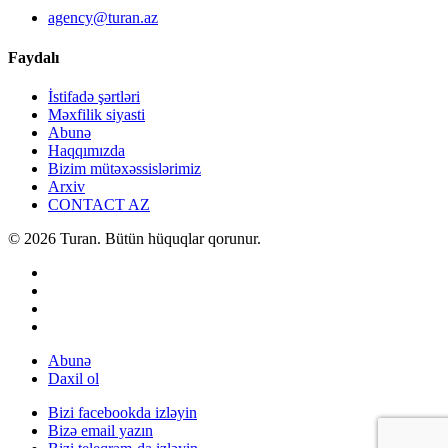
agency@turan.az
Faydalı
İstifadə şərtləri
Məxfilik siyasti
Abunə
Haqqımızda
Bizim mütəxəssislərimiz
Arxiv
CONTACT AZ
© 2026 Turan. Bütün hüquqlar qorunur.
Abunə
Daxil ol
Bizi facebookda izləyin
Bizə email yazın