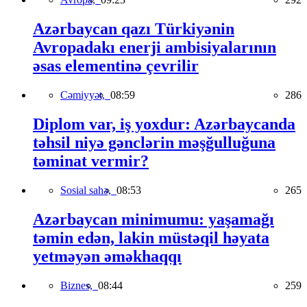
Azərbaycan qazı Türkiyənin
Avropadakı enerji ambisiyalarının
əsas elementinə çevrilir
Cəmiyyət,
08:59
286
Diplom var, iş yoxdur: Azərbaycanda
təhsil niyə gənclərin məşğulluğuna
təminat vermir?
Sosial sahə,
08:53
265
Azərbaycan minimumu: yaşamağı
təmin edən, lakin müstəqil həyata
yetməyən əməkhaqqı
Biznes,
08:44
259