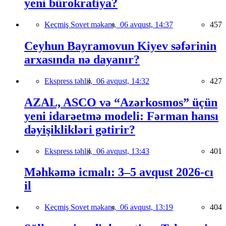
yeni bürokratiya?
Keçmiş Sovet məkanı,
06 avqust, 14:37
457
Ceyhun Bayramovun Kiyev səfərinin
arxasında nə dayanır?
Ekspress təhlil,
06 avqust, 14:32
427
AZAL, ASCO və “Azərkosmos” üçün
yeni idarəetmə modeli: Fərman hansı
dəyişiklikləri gətirir?
Ekspress təhlil,
06 avqust, 13:43
401
Məhkəmə icmalı: 3–5 avqust 2026-cı
il
Keçmiş Sovet məkanı,
06 avqust, 13:19
404