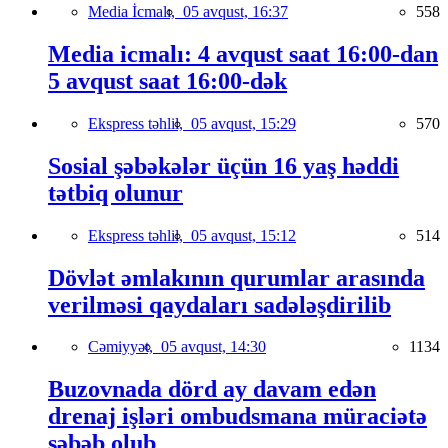
Media İcmalı,
05 avqust, 16:37
558
Media icmalı: 4 avqust saat 16:00-dan
5 avqust saat 16:00-dək
Ekspress təhlil,
05 avqust, 15:29
570
Sosial şəbəkələr üçün 16 yaş həddi
tətbiq olunur
Ekspress təhlil,
05 avqust, 15:12
514
Dövlət əmlakının qurumlar arasında
verilməsi qaydaları sadələşdirilib
Cəmiyyət,
05 avqust, 14:30
1134
Buzovnada dörd ay davam edən
drenaj işləri ombudsmana müraciətə
səbəb olub