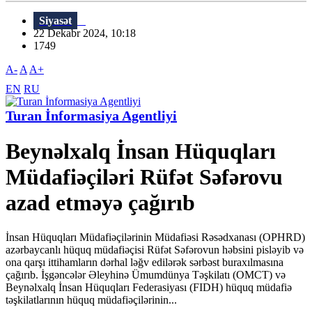
Siyasət
22 Dekabr 2024, 10:18
1749
A-
A
A+
EN
RU
Turan İnformasiya Agentliyi
Beynəlxalq İnsan Hüquqları
Müdafiəçiləri Rüfət Səfərovu
azad etməyə çağırıb
İnsan Hüquqları Müdafiəçilərinin Müdafiəsi Rəsədxanası (OPHRD)
azərbaycanlı hüquq müdafiəçisi Rüfət Səfərovun həbsini pisləyib və
ona qarşı ittihamların dərhal ləğv edilərək sərbəst buraxılmasına
çağırıb. İşgəncələr Əleyhinə Ümumdünya Təşkilatı (OMCT) və
Beynəlxalq İnsan Hüquqları Federasiyası (FIDH) hüquq müdafiə
təşkilatlarının hüquq müdafiəçilərinin...