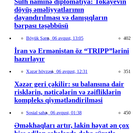
Sülh naminə diplomatiya: Tokayevin
döyüş əməliyyatlarının
dayandırılması və danışıqların
bərpası təşəbbüsü
Böyük Şərq,
06 avqust, 13:05
402
İran və Ermənistan öz “TRIPP”lərini
hazırlayır
Xəzər hövzəsi,
06 avqust, 12:31
351
Xəzər geri çəkilir: su balansına dair
risklərin, nəticələrin və zəifliklərin
kompleks qiymətləndirilməsi
Sosial sahə,
06 avqust, 01:38
450
Əməkhaqları artır, lakin həyat ən çox