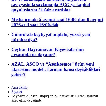
səviyyəsində saxlamaqla AÇG-yə kapital
qoyuluşlarını 31 faiz artırıblar
Media icmalı: 5 avqust saat 16:00-dan 6 avqust
2026-cı il saat 16:00-dək
Gömrükdə keyfiyyət inqilabı, yoxsa yeni
bürokratiya?
Ceyhun Bayramovun Kiyev səfərinin
arxasında nə dayanır?
AZAL, ASCO və “Azərkosmos” üçün yeni
idarəetmə modeli: Fərman hansı dəyişiklikləri
gətirir?
Ana səhifə
Siyasət
Beynəlxalq İnsan Hüquqları Müdafiəçiləri Rüfət Səfərovu
azad etməyə çağırıb