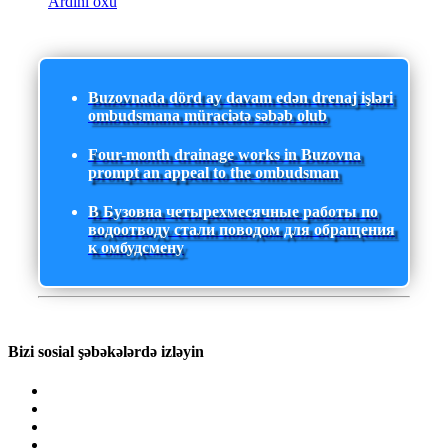
Ardını oxu
Buzovnada dörd ay davam edən drenaj işləri
ombudsmana müraciətə səbəb olub
Four-month drainage works in Buzovna
prompt an appeal to the ombudsman
В Бузовна четырехмесячные работы по
водоотводу стали поводом для обращения
к омбудсмену
Bizi sosial şəbəkələrdə izləyin