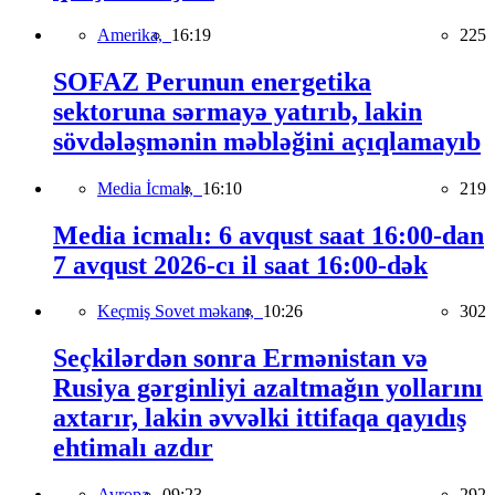
Amerika,
16:19
225
SOFAZ Perunun energetika
sektoruna sərmayə yatırıb, lakin
sövdələşmənin məbləğini açıqlamayıb
Media İcmalı,
16:10
219
Media icmalı: 6 avqust saat 16:00-dan
7 avqust 2026-cı il saat 16:00-dək
Keçmiş Sovet məkanı,
10:26
302
Seçkilərdən sonra Ermənistan və
Rusiya gərginliyi azaltmağın yollarını
axtarır, lakin əvvəlki ittifaqa qayıdış
ehtimalı azdır
Avropa,
09:23
292