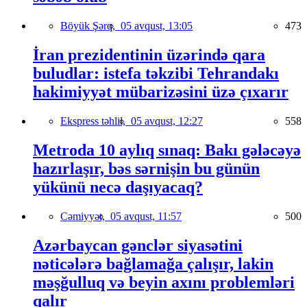
Böyük Şərq,
05 avqust, 13:05
473
İran prezidentinin üzərində qara
buludlar: istefa təkzibi Tehrandakı
hakimiyyət mübarizəsini üzə çıxarır
Ekspress təhlil,
05 avqust, 12:27
558
Metroda 10 aylıq sınaq: Bakı gələcəyə
hazırlaşır, bəs sərnişin bu günün
yükünü necə daşıyacaq?
Cəmiyyət,
05 avqust, 11:57
500
Azərbaycan gənclər siyasətini
nəticələrə bağlamağa çalışır, lakin
məşğulluq və beyin axını problemləri
qalır