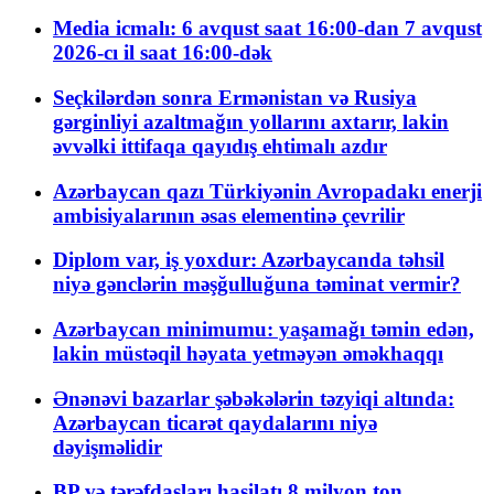
Media icmalı: 6 avqust saat 16:00-dan 7 avqust
2026-cı il saat 16:00-dək
Seçkilərdən sonra Ermənistan və Rusiya
gərginliyi azaltmağın yollarını axtarır, lakin
əvvəlki ittifaqa qayıdış ehtimalı azdır
Azərbaycan qazı Türkiyənin Avropadakı enerji
ambisiyalarının əsas elementinə çevrilir
Diplom var, iş yoxdur: Azərbaycanda təhsil
niyə gənclərin məşğulluğuna təminat vermir?
Azərbaycan minimumu: yaşamağı təmin edən,
lakin müstəqil həyata yetməyən əməkhaqqı
Ənənəvi bazarlar şəbəkələrin təzyiqi altında:
Azərbaycan ticarət qaydalarını niyə
dəyişməlidir
BP və tərəfdaşları hasilatı 8 milyon ton