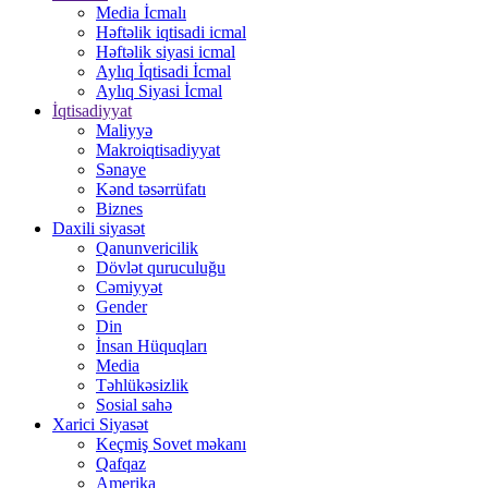
Media İcmalı
Həftəlik iqtisadi icmal
Həftəlik siyasi icmal
Aylıq İqtisadi İcmal
Aylıq Siyasi İcmal
İqtisadiyyat
Maliyyə
Makroiqtisadiyyat
Sənaye
Kənd təsərrüfatı
Biznes
Daxili siyasət
Qanunvericilik
Dövlət quruculuğu
Cəmiyyət
Gender
Din
İnsan Hüquqları
Media
Təhlükəsizlik
Sosial sahə
Xarici Siyasət
Keçmiş Sovet məkanı
Qafqaz
Amerika