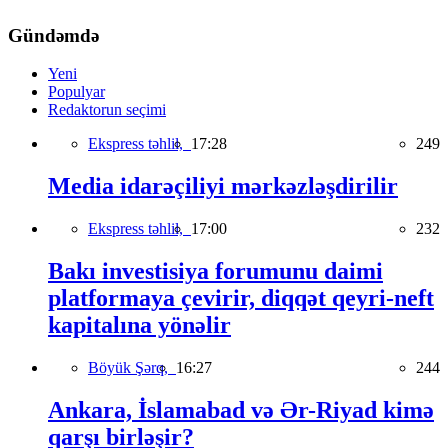
Gündəmdə
Yeni
Populyar
Redaktorun seçimi
Ekspress təhlil,
17:28
249
Media idarəçiliyi mərkəzləşdirilir
Ekspress təhlil,
17:00
232
Bakı investisiya forumunu daimi
platformaya çevirir, diqqət qeyri-neft
kapitalına yönəlir
Böyük Şərq,
16:27
244
Ankara, İslamabad və Ər-Riyad kimə
qarşı birləşir?