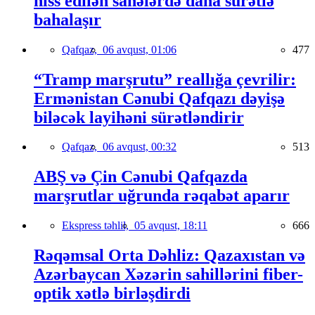
hiss edilən sahələrdə daha sürətlə
bahalaşır
Qafqaz,
06 avqust, 01:06
477
“Tramp marşrutu” reallığa çevrilir:
Ermənistan Cənubi Qafqazı dəyişə
biləcək layihəni sürətləndirir
Qafqaz,
06 avqust, 00:32
513
ABŞ və Çin Cənubi Qafqazda
marşrutlar uğrunda rəqabət aparır
Ekspress təhlil,
05 avqust, 18:11
666
Rəqəmsal Orta Dəhliz: Qazaxıstan və
Azərbaycan Xəzərin sahillərini fiber-
optik xətlə birləşdirdi