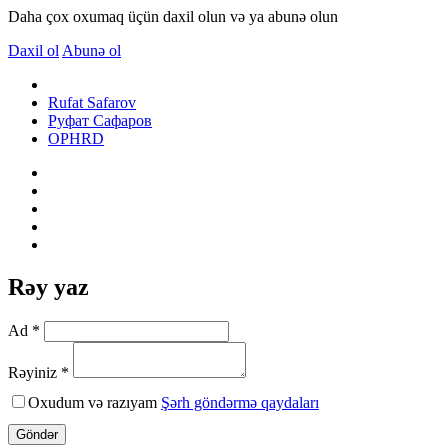
Daha çox oxumaq üçün daxil olun və ya abunə olun
Daxil ol
Abunə ol
Rufat Safarov
Руфат Сафаров
OPHRD
Rəy yaz
Ad *
Rəyiniz *
Oxudum və razıyam
Şərh göndərmə qaydaları
Göndər