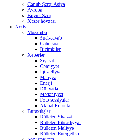
Cənub-Şərqi Asiya
Avropa
Böyük Şərq
Xəzər hövzəsi
Arxiv
Müsahibə
Sual-cavab
Çətin sual
Bizimkiler
Xəbərlər
Siyasət
Cəmiyyət
İqtisadiyyat
Maliyyə
Enerji
Dünyada
Mədəniyyət
Foto sessiyalar
Aktual Reportaj
Buraxılışlar
Bülleten Siyasət
Bülleten İqtisadiyyat
Bülleten Maliyyə
Bülleten Energetika
Söz istəyirəm