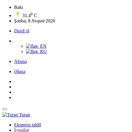
Bakı
0
31.4
C
Şənbə, 8 Avqust 2026
Daxil ol
Abunə
Əlaqə
Turan
Ekspress təhlil
İcmallar