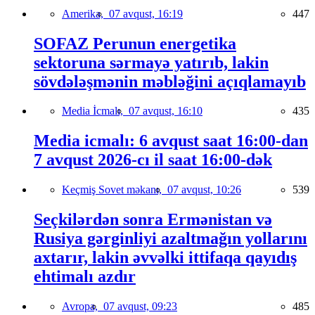
Amerika,
07 avqust, 16:19
447
SOFAZ Perunun energetika
sektoruna sərmayə yatırıb, lakin
sövdələşmənin məbləğini açıqlamayıb
Media İcmalı,
07 avqust, 16:10
435
Media icmalı: 6 avqust saat 16:00-dan
7 avqust 2026-cı il saat 16:00-dək
Keçmiş Sovet məkanı,
07 avqust, 10:26
539
Seçkilərdən sonra Ermənistan və
Rusiya gərginliyi azaltmağın yollarını
axtarır, lakin əvvəlki ittifaqa qayıdış
ehtimalı azdır
Avropa,
07 avqust, 09:23
485