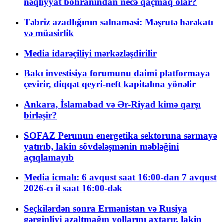
nəqliyyat böhranından necə qaçmaq olar?
Təbriz azadlığının salnaməsi: Məşrutə hərəkatı
və müasirlik
Media idarəçiliyi mərkəzləşdirilir
Bakı investisiya forumunu daimi platformaya
çevirir, diqqət qeyri-neft kapitalına yönəlir
Ankara, İslamabad və Ər-Riyad kimə qarşı
birləşir?
SOFAZ Perunun energetika sektoruna sərmayə
yatırıb, lakin sövdələşmənin məbləğini
açıqlamayıb
Media icmalı: 6 avqust saat 16:00-dan 7 avqust
2026-cı il saat 16:00-dək
Seçkilərdən sonra Ermənistan və Rusiya
gərginliyi azaltmağın yollarını axtarır, lakin