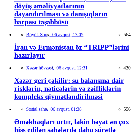
döyüş əməliyyatlarının
dayandırılması və danışıqların
bərpası təşəbbüsü
Böyük Şərq,
06 avqust, 13:05
564
İran və Ermənistan öz “TRIPP”lərini
hazırlayır
Xəzər hövzəsi,
06 avqust, 12:31
430
Xəzər geri çəkilir: su balansına dair
risklərin, nəticələrin və zəifliklərin
kompleks qiymətləndirilməsi
Sosial sahə,
06 avqust, 01:38
556
Əməkhaqları artır, lakin həyat ən çox
hiss edilən sahələrdə daha sürətlə