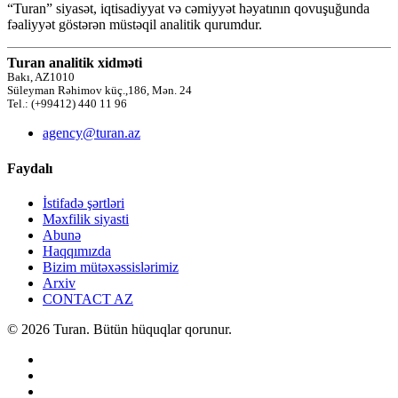
“Turan” siyasət, iqtisadiyyat və cəmiyyət həyatının qovuşuğunda
fəaliyyət göstərən müstəqil analitik qurumdur.
Turan analitik xidməti
Bakı, AZ1010
Süleyman Rəhimov küç.,186, Mən. 24
Tel.: (+99412) 440 11 96
agency@turan.az
Faydalı
İstifadə şərtləri
Məxfilik siyasti
Abunə
Haqqımızda
Bizim mütəxəssislərimiz
Arxiv
CONTACT AZ
© 2026 Turan. Bütün hüquqlar qorunur.