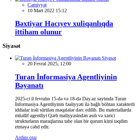
Cəmiyyət
10 Mart 2022 15:12
Bəxtiyar Hacıyev xuliqanlıqda
ittiham olunur
Siyasət
Siyasət
20 Fevral 2025, 12:00
Turan İnformasiya Agentliyinin
Bəyanatı
2025-ci il fevralın 15-də və 18-də Day.az saytında Turan
İnformasiya Agentliyinin fəaliyyəti ilə bağlı böhtan xarakterli
iddialar irəli sürülən məqalələr dərc edilib. Bu materiallarda
müəllif agentliyi Qərb maliyyəsindən asılı və xarici
strukturların maraqlarına tabe olan bir qurum kimi təqdim
etməyə cəhd edir.
Ardını oxu