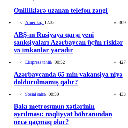
Onilliklərə uzanan telefon zəngi
Amerika,
12:32
309
ABŞ-ın Rusiyaya qarşı yeni
sanksiyaları Azərbaycan üçün risklər
və imkanlar yaradır
Ekspress təhlil,
00:52
427
Azərbaycanda 65 min vakansiya niyə
doldurulmamış qalır?
Sosial sahə,
00:50
433
Bakı metrosunun xətlərinin
ayrılması: nəqliyyat böhranından
necə qaçmaq olar?