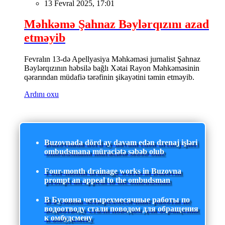
13 Fevral 2025, 17:01
Məhkəmə Şahnaz Bəylərqızını azad
etməyib
Fevralın 13-də Apellyasiya Məhkəməsi jurnalist Şahnaz
Bəylərqızının həbsilə bağlı Xətai Rayon Məhkəməsinin
qərarından müdafiə tərəfinin şikayətini təmin etməyib.
Ardını oxu
Buzovnada dörd ay davam edən drenaj işləri
ombudsmana müraciətə səbəb olub
Four-month drainage works in Buzovna
prompt an appeal to the ombudsman
В Бузовна четырехмесячные работы по
водоотводу стали поводом для обращения
к омбудсмену