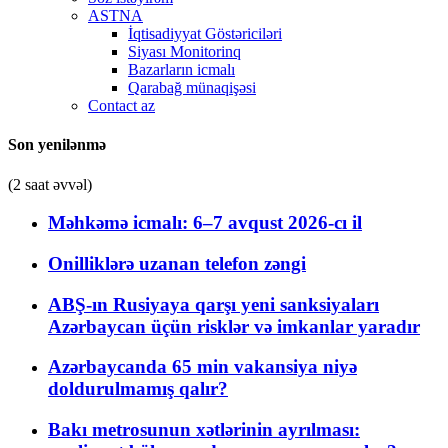
ASTNA
İqtisadiyyat Göstəriciləri
Siyası Monitorinq
Bazarların icmalı
Qarabağ münaqişəsi
Contact az
Son yenilənmə
(2 saat əvvəl)
Məhkəmə icmalı: 6–7 avqust 2026-cı il
Onilliklərə uzanan telefon zəngi
ABŞ-ın Rusiyaya qarşı yeni sanksiyaları
Azərbaycan üçün risklər və imkanlar yaradır
Azərbaycanda 65 min vakansiya niyə
doldurulmamış qalır?
Bakı metrosunun xətlərinin ayrılması: