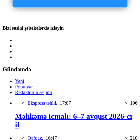
Bizi sosial şəbəkələrdə izləyin
Gündəmdə
Yeni
Populyar
Redaktorun seçimi
Ekspress təhlil,
17:07
196
Məhkəmə icmalı: 6–7 avqust 2026-cı
il
Qafqaz,
16:47
210