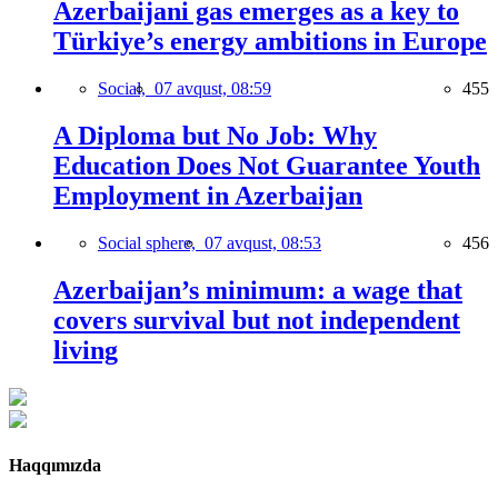
Azerbaijani gas emerges as a key to
Türkiye’s energy ambitions in Europe
Social,
07 avqust, 08:59
455
A Diploma but No Job: Why
Education Does Not Guarantee Youth
Employment in Azerbaijan
Social sphere,
07 avqust, 08:53
456
Azerbaijan’s minimum: a wage that
covers survival but not independent
living
Haqqımızda