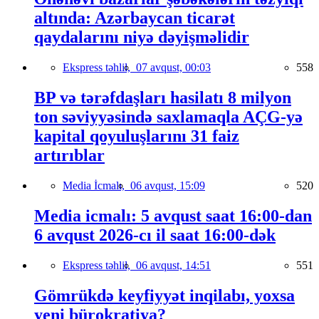
altında: Azərbaycan ticarət
qaydalarını niyə dəyişməlidir
Ekspress təhlil,
07 avqust, 00:03
558
BP və tərəfdaşları hasilatı 8 milyon
ton səviyyəsində saxlamaqla AÇG-yə
kapital qoyuluşlarını 31 faiz
artırıblar
Media İcmalı,
06 avqust, 15:09
520
Media icmalı: 5 avqust saat 16:00-dan
6 avqust 2026-cı il saat 16:00-dək
Ekspress təhlil,
06 avqust, 14:51
551
Gömrükdə keyfiyyət inqilabı, yoxsa
yeni bürokratiya?