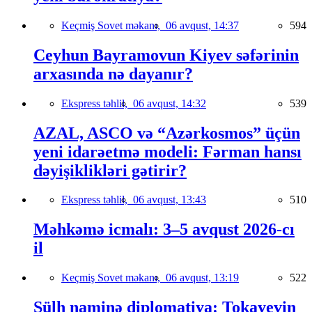
Keçmiş Sovet məkanı,
06 avqust, 14:37
594
Ceyhun Bayramovun Kiyev səfərinin
arxasında nə dayanır?
Ekspress təhlil,
06 avqust, 14:32
539
AZAL, ASCO və “Azərkosmos” üçün
yeni idarəetmə modeli: Fərman hansı
dəyişiklikləri gətirir?
Ekspress təhlil,
06 avqust, 13:43
510
Məhkəmə icmalı: 3–5 avqust 2026-cı
il
Keçmiş Sovet məkanı,
06 avqust, 13:19
522
Sülh naminə diplomatiya: Tokayevin