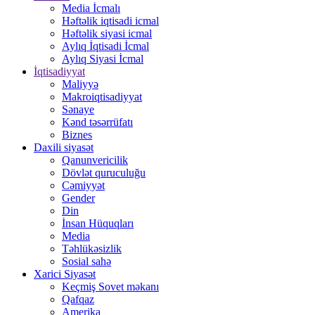
Media İcmalı
Həftəlik iqtisadi icmal
Həftəlik siyasi icmal
Aylıq İqtisadi İcmal
Aylıq Siyasi İcmal
İqtisadiyyat
Maliyyə
Makroiqtisadiyyat
Sənaye
Kənd təsərrüfatı
Biznes
Daxili siyasət
Qanunvericilik
Dövlət quruculuğu
Cəmiyyət
Gender
Din
İnsan Hüquqları
Media
Təhlükəsizlik
Sosial sahə
Xarici Siyasət
Keçmiş Sovet məkanı
Qafqaz
Amerika