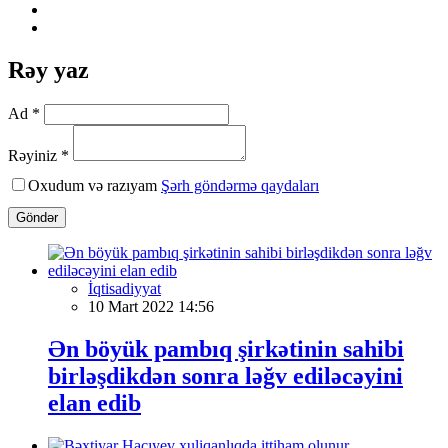
Rəy yaz
Ad *
Rəyiniz *
Oxudum və razıyam
Şərh göndərmə qaydaları
Göndər
İqtisadiyyat
10 Mart 2022 14:56
Ən böyük pambıq şirkətinin sahibi
birləşdikdən sonra ləğv ediləcəyini
elan edib