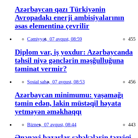
Azərbaycan qazı Türkiyənin
Avropadakı enerji ambisiyalarının
əsas elementinə çevrilir
Cəmiyyət,
07 avqust, 08:59
455
Diplom var, iş yoxdur: Azərbaycanda
təhsil niyə gənclərin məşğulluğuna
təminat vermir?
Sosial sahə,
07 avqust, 08:53
456
Azərbaycan minimumu: yaşamağı
təmin edən, lakin müstəqil həyata
yetməyən əməkhaqqı
Biznes,
07 avqust, 08:44
443
Ənənəvi bazarlar şəbəkələrin təzyiqi