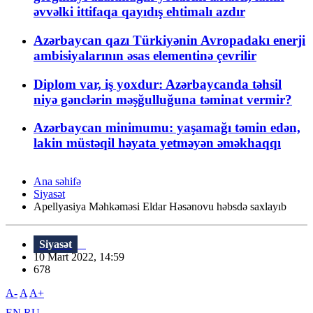
əvvəlki ittifaqa qayıdış ehtimalı azdır
Azərbaycan qazı Türkiyənin Avropadakı enerji
ambisiyalarının əsas elementinə çevrilir
Diplom var, iş yoxdur: Azərbaycanda təhsil
niyə gənclərin məşğulluğuna təminat vermir?
Azərbaycan minimumu: yaşamağı təmin edən,
lakin müstəqil həyata yetməyən əməkhaqqı
Ana səhifə
Siyasət
Apellyasiya Məhkəməsi Eldar Həsənovu həbsdə saxlayıb
Siyasət
10 Mart 2022, 14:59
678
A-
A
A+
EN
RU