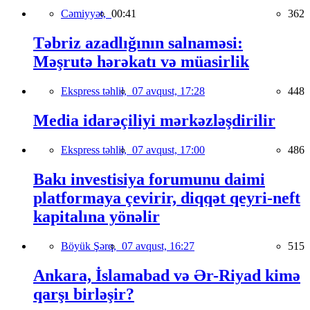
Cəmiyyət,
00:41
362
Təbriz azadlığının salnaməsi:
Məşrutə hərəkatı və müasirlik
Ekspress təhlil,
07 avqust, 17:28
448
Media idarəçiliyi mərkəzləşdirilir
Ekspress təhlil,
07 avqust, 17:00
486
Bakı investisiya forumunu daimi
platformaya çevirir, diqqət qeyri-neft
kapitalına yönəlir
Böyük Şərq,
07 avqust, 16:27
515
Ankara, İslamabad və Ər-Riyad kimə
qarşı birləşir?