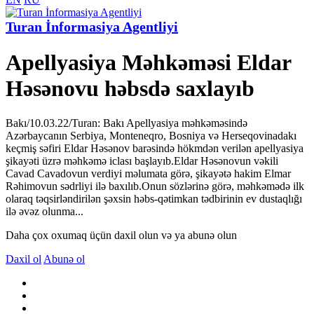
Turan İnformasiya Agentliyi
Apellyasiya Məhkəməsi Eldar
Həsənovu həbsdə saxlayıb
Bakı/10.03.22/Turan: Bakı Apellyasiya məhkəməsində
Azərbaycanın Serbiya, Monteneqro, Bosniya və Herseqovinadakı
keçmiş səfiri Eldar Həsənov barəsində hökmdən verilən apellyasiya
şikayəti üzrə məhkəmə iclası başlayıb.Eldar Həsənovun vəkili
Cavad Cavadovun verdiyi məlumata görə, şikayətə hakim Elmar
Rəhimovun sədrliyi ilə baxılıb.Onun sözlərinə görə, məhkəmədə ilk
olaraq təqsirləndirilən şəxsin həbs-qətimkan tədbirinin ev dustaqlığı
ilə əvəz olunma...
Daha çox oxumaq üçün daxil olun və ya abunə olun
Daxil ol
Abunə ol