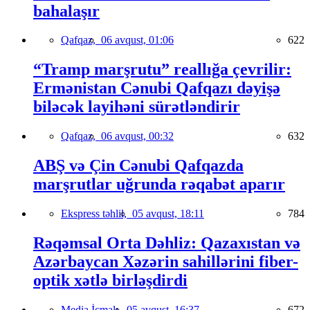
bahalaşır
Qafqaz,
06 avqust, 01:06
622
“Tramp marşrutu” reallığa çevrilir:
Ermənistan Cənubi Qafqazı dəyişə
biləcək layihəni sürətləndirir
Qafqaz,
06 avqust, 00:32
632
ABŞ və Çin Cənubi Qafqazda
marşrutlar uğrunda rəqabət aparır
Ekspress təhlil,
05 avqust, 18:11
784
Rəqəmsal Orta Dəhliz: Qazaxıstan və
Azərbaycan Xəzərin sahillərini fiber-
optik xətlə birləşdirdi
Media İcmalı,
05 avqust, 16:37
672