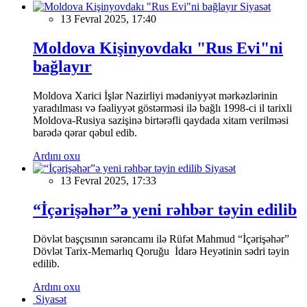
Siyasət
13 Fevral 2025, 17:40
Moldova Kişinyovdakı "Rus Evi"ni
bağlayır
Moldova Xarici İşlər Nazirliyi mədəniyyət mərkəzlərinin
yaradılması və fəaliyyət göstərməsi ilə bağlı 1998-ci il tarixli
Moldova-Rusiya sazişinə birtərəfli qaydada xitam verilməsi
barədə qərar qəbul edib.
Ardını oxu
Siyasət
13 Fevral 2025, 17:33
“İçərişəhər”ə yeni rəhbər təyin edilib
Dövlət başçısının sərəncamı ilə Rüfət Mahmud “İçərişəhər”
Dövlət Tarix-Memarlıq Qoruğu İdarə Heyətinin sədri təyin
edilib.
Ardını oxu
Siyasət