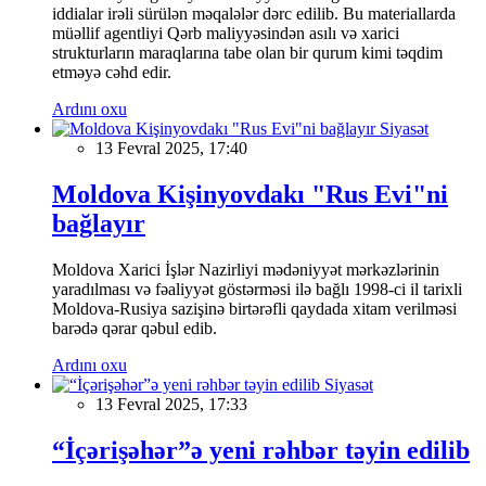
iddialar irəli sürülən məqalələr dərc edilib. Bu materiallarda
müəllif agentliyi Qərb maliyyəsindən asılı və xarici
strukturların maraqlarına tabe olan bir qurum kimi təqdim
etməyə cəhd edir.
Ardını oxu
Siyasət
13 Fevral 2025, 17:40
Moldova Kişinyovdakı "Rus Evi"ni
bağlayır
Moldova Xarici İşlər Nazirliyi mədəniyyət mərkəzlərinin
yaradılması və fəaliyyət göstərməsi ilə bağlı 1998-ci il tarixli
Moldova-Rusiya sazişinə birtərəfli qaydada xitam verilməsi
barədə qərar qəbul edib.
Ardını oxu
Siyasət
13 Fevral 2025, 17:33
“İçərişəhər”ə yeni rəhbər təyin edilib