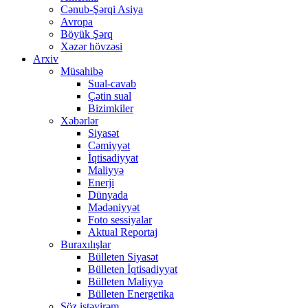
Cənub-Şərqi Asiya
Avropa
Böyük Şərq
Xəzər hövzəsi
Arxiv
Müsahibə
Sual-cavab
Çətin sual
Bizimkiler
Xəbərlər
Siyasət
Cəmiyyət
İqtisadiyyat
Maliyyə
Enerji
Dünyada
Mədəniyyət
Foto sessiyalar
Aktual Reportaj
Buraxılışlar
Bülleten Siyasət
Bülleten İqtisadiyyat
Bülleten Maliyyə
Bülleten Energetika
Söz istəyirəm