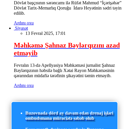
Dövlət başçısının sərəncamı ilə Rüfət Mahmud “İçərişəhər”
Dövlət Tarix-Memarlıq Qoruğu İdarə Heyətinin sədri təyin
edilib.
Ardını oxu
Siyasət
13 Fevral 2025, 17:01
Məhkəmə Şahnaz Bəylərqızını azad
etməyib
Fevralın 13-də Apellyasiya Məhkəməsi jurnalist Şahnaz
Bəylərqızının həbsilə bağlı Xətai Rayon Məhkəməsinin
qərarından müdafiə tərəfinin şikayətini təmin etməyib.
Ardını oxu
Buzovnada dörd ay davam edən drenaj işləri
ombudsmana müraciətə səbəb olub