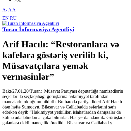
A-
A
A+
EN
RU
Turan İnformasiya Agentliyi
Arif Hacılı: “Restoranlara və
kafelərə göstəriş verilib ki,
Müsavatçılara yemək
verməsinlər”
Bakı/27.01.20/Turan: Müsavat Partiyası deputatlığa namizədlərin
seçicilər ilə seçkiqabağı görüşlərinə hakimiyyət tərəfindən
maneələrin olduğunu bildirib. Bu barədə partiya lideri Arif Hacılı
ötən həftə Sumqayıt, Biləsuvar və Cəlilabadda səfərlərini şərh
edərkən deyib.“Hakimiyyət yetkililəri islahatlardan danışsalar da
köhnə adətlətindən əl çəkə bilmirlər. Hər yerdə izləndik. Görüşlərə
gələnlərə ciddi maneçilik törədildi. Bilasuvar və Cəlilabad y...