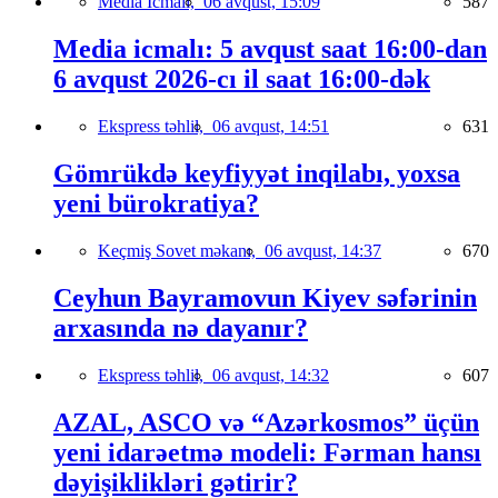
Media İcmalı,
06 avqust, 15:09
587
Media icmalı: 5 avqust saat 16:00-dan
6 avqust 2026-cı il saat 16:00-dək
Ekspress təhlil,
06 avqust, 14:51
631
Gömrükdə keyfiyyət inqilabı, yoxsa
yeni bürokratiya?
Keçmiş Sovet məkanı,
06 avqust, 14:37
670
Ceyhun Bayramovun Kiyev səfərinin
arxasında nə dayanır?
Ekspress təhlil,
06 avqust, 14:32
607
AZAL, ASCO və “Azərkosmos” üçün
yeni idarəetmə modeli: Fərman hansı
dəyişiklikləri gətirir?