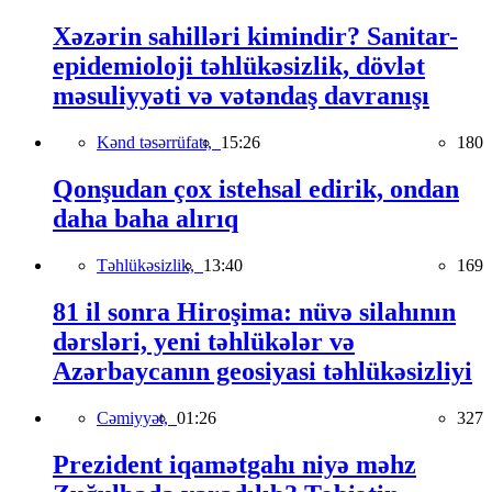
Xəzərin sahilləri kimindir? Sanitar-
epidemioloji təhlükəsizlik, dövlət
məsuliyyəti və vətəndaş davranışı
Kənd təsərrüfatı,
15:26
180
Qonşudan çox istehsal edirik, ondan
daha baha alırıq
Təhlükəsizlik,
13:40
169
81 il sonra Hiroşima: nüvə silahının
dərsləri, yeni təhlükələr və
Azərbaycanın geosiyasi təhlükəsizliyi
Cəmiyyət,
01:26
327
Prezident iqamətgahı niyə məhz