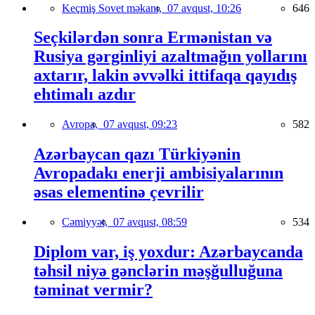
Keçmiş Sovet məkanı,
07 avqust, 10:26
646
Seçkilərdən sonra Ermənistan və
Rusiya gərginliyi azaltmağın yollarını
axtarır, lakin əvvəlki ittifaqa qayıdış
ehtimalı azdır
Avropa,
07 avqust, 09:23
582
Azərbaycan qazı Türkiyənin
Avropadakı enerji ambisiyalarının
əsas elementinə çevrilir
Cəmiyyət,
07 avqust, 08:59
534
Diplom var, iş yoxdur: Azərbaycanda
təhsil niyə gənclərin məşğulluğuna
təminat vermir?