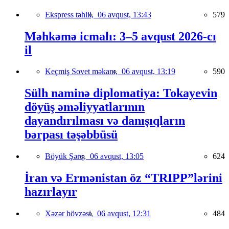
Ekspress təhlil,
06 avqust, 13:43
579
Məhkəmə icmalı: 3–5 avqust 2026-cı
il
Keçmiş Sovet məkanı,
06 avqust, 13:19
590
Sülh naminə diplomatiya: Tokayevin
döyüş əməliyyatlarının
dayandırılması və danışıqların
bərpası təşəbbüsü
Böyük Şərq,
06 avqust, 13:05
624
İran və Ermənistan öz “TRIPP”lərini
hazırlayır
Xəzər hövzəsi,
06 avqust, 12:31
484