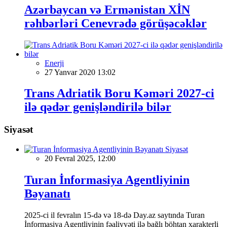
Azərbaycan və Ermənistan XİN
rəhbərləri Cenevrədə görüşəcəklər
Enerji
27 Yanvar 2020 13:02
Trans Adriatik Boru Kəməri 2027-ci
ilə qədər genişləndirilə bilər
Siyasət
Siyasət
20 Fevral 2025, 12:00
Turan İnformasiya Agentliyinin
Bəyanatı
2025-ci il fevralın 15-də və 18-də Day.az saytında Turan
İnformasiya Agentliyinin fəaliyyəti ilə bağlı böhtan xarakterli