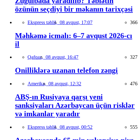
Zuğulbada yaradılıb? Təbiətin
özünün seçdiyi bir məkanın tarixçəsi
Ekspress təhlil,
08 avqust, 17:07
366
Məhkəmə icmalı: 6–7 avqust 2026-cı
il
Qafqaz,
08 avqust, 16:47
327
Onilliklərə uzanan telefon zəngi
Amerika,
08 avqust, 12:32
476
ABŞ-ın Rusiyaya qarşı yeni
sanksiyaları Azərbaycan üçün risklər
və imkanlar yaradır
Ekspress təhlil,
08 avqust, 00:52
555