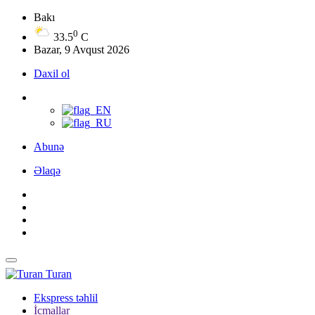
Bakı
0
33.5
C
Bazar, 9 Avqust 2026
Daxil ol
Abunə
Əlaqə
Turan
Ekspress təhlil
İcmallar