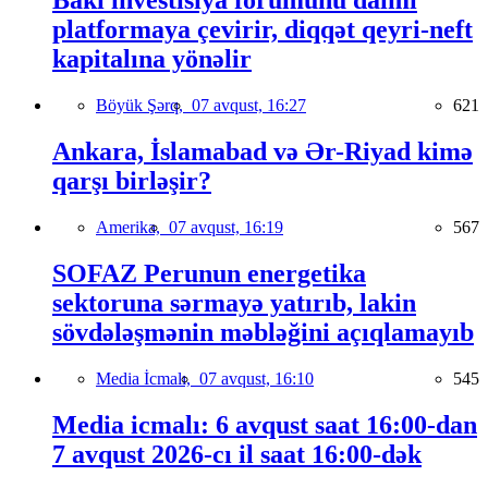
Bakı investisiya forumunu daimi
platformaya çevirir, diqqət qeyri-neft
kapitalına yönəlir
Böyük Şərq,
07 avqust, 16:27
621
Ankara, İslamabad və Ər-Riyad kimə
qarşı birləşir?
Amerika,
07 avqust, 16:19
567
SOFAZ Perunun energetika
sektoruna sərmayə yatırıb, lakin
sövdələşmənin məbləğini açıqlamayıb
Media İcmalı,
07 avqust, 16:10
545
Media icmalı: 6 avqust saat 16:00-dan
7 avqust 2026-cı il saat 16:00-dək