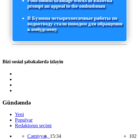
Four-month drainage works in Buzovna
prompt an appeal to the ombudsman
В Бузовна четырехмесячные работы по
водоотводу стали поводом для обращения
к омбудсмену
Bizi sosial şəbəkələrdə izləyin
Gündəmdə
Yeni
Populyar
Redaktorun seçimi
Cəmiyyət,
15:34
102