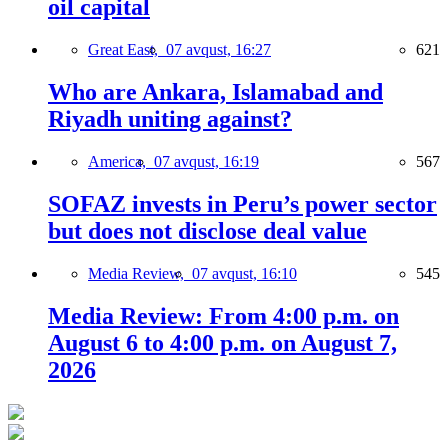
oil capital
Great East,
07 avqust, 16:27
621
Who are Ankara, Islamabad and
Riyadh uniting against?
America,
07 avqust, 16:19
567
SOFAZ invests in Peru’s power sector
but does not disclose deal value
Media Review,
07 avqust, 16:10
545
Media Review: From 4:00 p.m. on
August 6 to 4:00 p.m. on August 7,
2026