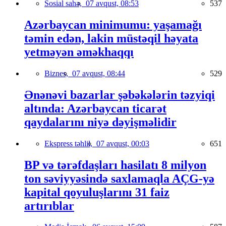
Sosial sahə,
07 avqust, 08:53
537
Azərbaycan minimumu: yaşamağı
təmin edən, lakin müstəqil həyata
yetməyən əməkhaqqı
Biznes,
07 avqust, 08:44
529
Ənənəvi bazarlar şəbəkələrin təzyiqi
altında: Azərbaycan ticarət
qaydalarını niyə dəyişməlidir
Ekspress təhlil,
07 avqust, 00:03
651
BP və tərəfdaşları hasilatı 8 milyon
ton səviyyəsində saxlamaqla AÇG-yə
kapital qoyuluşlarını 31 faiz
artırıblar