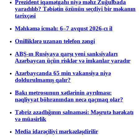
Prezident iqamətgahı niyə məhz Zuğulbada
yaradılıb? Təbiətin özünün seçdiyi bir məkanın
tarixçəsi
Məhkəmə icmalı: 6–7 avqust 2026-cı il
Onilliklərə uzanan telefon zəngi
ABŞ-ın Rusiyaya qarşı yeni sanksiyaları
Azərbaycan üçün risklər və imkanlar yaradır
Azərbaycanda 65 min vakansiya niyə
doldurulmamış qalır?
Bakı metrosunun xətlərinin ayrılması:
nəqliyyat böhranından necə qaçmaq olar?
Təbriz azadlığının salnaməsi: Məşrutə hərəkatı
və müasirlik
Media idarəçiliyi mərkəzləşdirilir