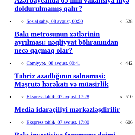
Azərbaycanda 65 min vakansiya niyə
doldurulmamış qalır?
Sosial sahə,
08 avqust, 00:50
528
Bakı metrosunun xətlərinin
ayrılması: nəqliyyat böhranından
necə qaçmaq olar?
Cəmiyyət,
08 avqust, 00:41
442
Təbriz azadlığının salnaməsi:
Məşrutə hərəkatı və müasirlik
Ekspress təhlil,
07 avqust, 17:28
510
Media idarəçiliyi mərkəzləşdirilir
Ekspress təhlil,
07 avqust, 17:00
606