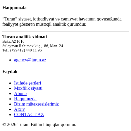
Haqqımızda
“Turan” siyasət, iqtisadiyyat və cəmiyyət həyatının qovuşuğunda
fəaliyyət göstərən müstəqil analitik qurumdur.
Turan analitik xidməti
Bakı, AZ1010
Süleyman Rəhimov küç.,186, Mən. 24
Tel.: (+99412) 440 11 96
agency@turan.az
Faydalı
İstifadə şərtləri
Məxfilik siyasti
Abunə
Haqqımızda
Bizim mütəxəssislərimiz
Arxiv
CONTACT AZ
© 2026 Turan. Bütün hüquqlar qorunur.