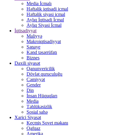
Media İcmalı
Həftəlik iqtisadi icmal
Həftəlik siyasi icmal
Aylıq İqtisadi İcmal
Aylıq Siyasi İcmal
İqtisadiyyat
Maliyyə
Makroiqtisadiyyat
Sənaye
Kənd təsərrüfatı
Biznes
Daxili siyasət
Qanunvericilik
Dövlət quruculuğu
Cəmiyyət
Gender
Din
İnsan Hüquqları
Media
Təhlükəsizlik
Sosial sahə
Xarici Siyasət
Keçmiş Sovet məkanı
Qafqaz
Amerika