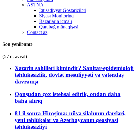
ASTNA
İqtisadiyyat Göstəriciləri
Siyası Monitorinq
Bazarların icmalı
Qarabağ münaqişəsi
Contact az
Son yenilənmə
(57 d. əvvəl)
Xəzərin sahilləri kimindir? Sanitar-epidemioloji
təhlükəsizlik, dövlət məsuliyyəti və vətəndaş
davranışı
Qonşudan çox istehsal edirik, ondan daha
baha alırıq
81 il sonra Hiroşima: nüvə silahının dərsləri,
yeni təhlükələr və Azərbaycanın geosiyasi
təhlükəsizliyi