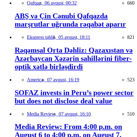
Qafqaz,
06 avqust, 00:32
660
ABŞ və Çin Cənubi Qafqazda
marşrutlar uğrunda rəqabət aparır
Ekspress təhlil,
05 avqust, 18:11
821
Rəqəmsal Orta Dəhliz: Qazaxıstan və
Azərbaycan Xəzərin sahillərini fiber-
optik xətlə birləşdirdi
America,
07 avqust, 16:19
523
SOFAZ invests in Peru’s power sector
but does not disclose deal value
Media Review,
07 avqust, 16:10
510
Media Review: From 4:00 p.m. on
August 6 to 4:00 p.m. on August 7,