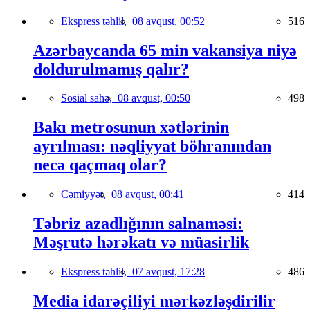
Ekspress təhlil,
08 avqust, 00:52
516
Azərbaycanda 65 min vakansiya niyə
doldurulmamış qalır?
Sosial sahə,
08 avqust, 00:50
498
Bakı metrosunun xətlərinin
ayrılması: nəqliyyat böhranından
necə qaçmaq olar?
Cəmiyyət,
08 avqust, 00:41
414
Təbriz azadlığının salnaməsi:
Məşrutə hərəkatı və müasirlik
Ekspress təhlil,
07 avqust, 17:28
486
Media idarəçiliyi mərkəzləşdirilir