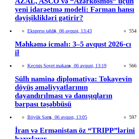
AZAL, ASCO və “Azərkosmos” üçün
yeni idarəetmə modeli: Fərman hansı
dəyişiklikləri gətirir?
Ekspress təhlil,
06 avqust, 13:43
554
Məhkəmə icmalı: 3–5 avqust 2026-cı
il
Keçmiş Sovet məkanı,
06 avqust, 13:19
566
Sülh naminə diplomatiya: Tokayevin
döyüş əməliyyatlarının
dayandırılması və danışıqların
bərpası təşəbbüsü
Böyük Şərq,
06 avqust, 13:05
597
İran və Ermənistan öz “TRIPP”lərini
hazırlayır