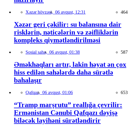
Xəzər hövzəsi,
06 avqust, 12:31
464
Xəzər geri çəkilir: su balansına dair
risklərin, nəticələrin və zəifliklərin
kompleks qiymətləndirilməsi
Sosial sahə,
06 avqust, 01:38
587
Əməkhaqları artır, lakin həyat ən çox
hiss edilən sahələrdə daha sürətlə
bahalaşır
Qafqaz,
06 avqust, 01:06
653
“Tramp marşrutu” reallığa çevrilir:
Ermənistan Cənubi Qafqazı dəyişə
biləcək layihəni sürətləndirir