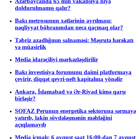
Azərbaycanda 65 min vakansiya niyə
doldurulmamış qalır?
Bakı metrosunun xətlərinin ayrılması:
nəqliyyat böhranından necə qaçmaq olar?
Təbriz azadlığının salnaməsi: Məşrutə hərəkatı
və müasirlik
Media idarəçiliyi mərkəzləşdirilir
Bakı investisiya forumunu daimi platformaya
çevirir, diqqət qeyri-neft kapitalına yönəlir
Ankara, İslamabad və Ər-Riyad kimə qarşı
birləşir?
SOFAZ Perunun energetika sektoruna sərmayə
yatırıb, lakin sövdələşmənin məbləğini
açıqlamayıb
Media icmalı: 6 avqust saat 16:00-dan 7 avqust