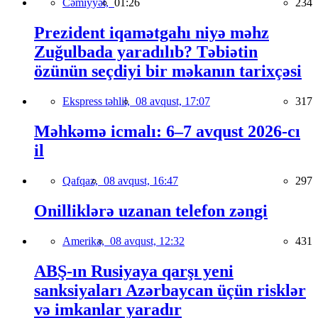
Cəmiyyət,
01:26
234
Prezident iqamətgahı niyə məhz
Zuğulbada yaradılıb? Təbiətin
özünün seçdiyi bir məkanın tarixçəsi
Ekspress təhlil,
08 avqust, 17:07
317
Məhkəmə icmalı: 6–7 avqust 2026-cı
il
Qafqaz,
08 avqust, 16:47
297
Onilliklərə uzanan telefon zəngi
Amerika,
08 avqust, 12:32
431
ABŞ-ın Rusiyaya qarşı yeni
sanksiyaları Azərbaycan üçün risklər
və imkanlar yaradır