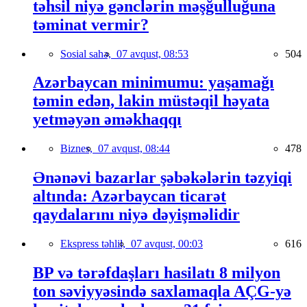
təhsil niyə gənclərin məşğulluğuna
təminat vermir?
Sosial sahə,
07 avqust, 08:53
504
Azərbaycan minimumu: yaşamağı
təmin edən, lakin müstəqil həyata
yetməyən əməkhaqqı
Biznes,
07 avqust, 08:44
478
Ənənəvi bazarlar şəbəkələrin təzyiqi
altında: Azərbaycan ticarət
qaydalarını niyə dəyişməlidir
Ekspress təhlil,
07 avqust, 00:03
616
BP və tərəfdaşları hasilatı 8 milyon
ton səviyyəsində saxlamaqla AÇG-yə