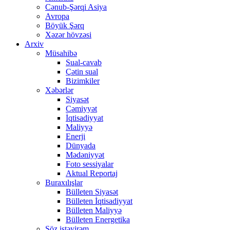
Cənub-Şərqi Asiya
Avropa
Böyük Şərq
Xəzər hövzəsi
Arxiv
Müsahibə
Sual-cavab
Çətin sual
Bizimkiler
Xəbərlər
Siyasət
Cəmiyyət
İqtisadiyyat
Maliyyə
Enerji
Dünyada
Mədəniyyət
Foto sessiyalar
Aktual Reportaj
Buraxılışlar
Bülleten Siyasət
Bülleten İqtisadiyyat
Bülleten Maliyyə
Bülleten Energetika
Söz istəyirəm