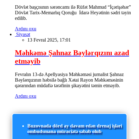
Dövlət başçısının sərəncamı ilə Rüfət Mahmud “İçərişəhər”
Dövlət Tarix-Memarlıq Qoruğu İdarə Heyətinin sədri təyin
edilib.
Ardını oxu
Siyasət
13 Fevral 2025, 17:01
Məhkəmə Şahnaz Bəylərqızını azad
etməyib
Fevralın 13-də Apellyasiya Məhkəməsi jurnalist Şahnaz
Bəylərqızının həbsilə bağlı Xətai Rayon Məhkəməsinin
qərarından müdafiə tərəfinin şikayətini təmin etməyib.
Ardını oxu
Buzovnada dörd ay davam edən drenaj işləri
ombudsmana müraciətə səbəb olub