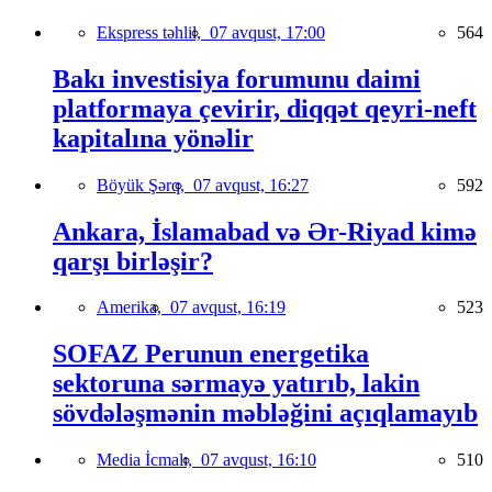
Ekspress təhlil,
07 avqust, 17:00
564
Bakı investisiya forumunu daimi
platformaya çevirir, diqqət qeyri-neft
kapitalına yönəlir
Böyük Şərq,
07 avqust, 16:27
592
Ankara, İslamabad və Ər-Riyad kimə
qarşı birləşir?
Amerika,
07 avqust, 16:19
523
SOFAZ Perunun energetika
sektoruna sərmayə yatırıb, lakin
sövdələşmənin məbləğini açıqlamayıb
Media İcmalı,
07 avqust, 16:10
510