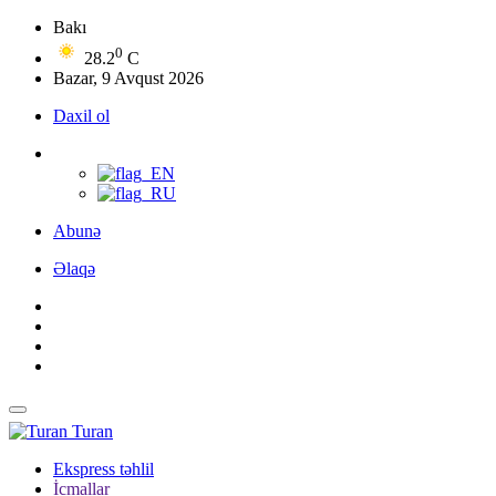
Bakı
0
28.2
C
Bazar, 9 Avqust 2026
Daxil ol
Abunə
Əlaqə
Turan
Ekspress təhlil
İcmallar