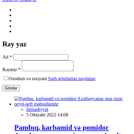
Rəy yaz
Ad *
Rəyiniz *
Oxudum və razıyam
Şərh göndərmə qaydaları
Göndər
İqtisadiyyat
5 Oktyabr 2022 14:08
Pambıq, karbamid və pomidor