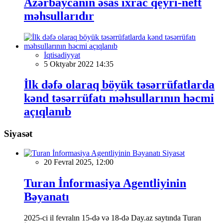
Azərbaycanın əsas ixrac qeyri-neft
məhsullarıdır
İqtisadiyyat
5 Oktyabr 2022 14:35
İlk dəfə olaraq böyük təsərrüfatlarda
kənd təsərrüfatı məhsullarının həcmi
açıqlanıb
Siyasət
Siyasət
20 Fevral 2025, 12:00
Turan İnformasiya Agentliyinin
Bəyanatı
2025-ci il fevralın 15-də və 18-də Day.az saytında Turan