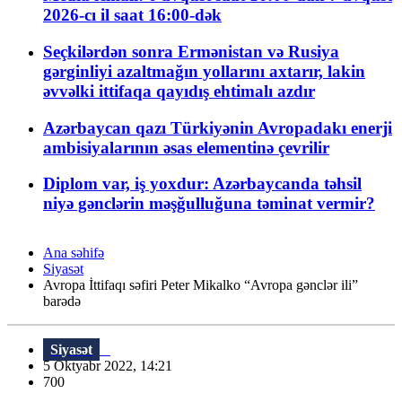
2026-cı il saat 16:00-dək
Seçkilərdən sonra Ermənistan və Rusiya
gərginliyi azaltmağın yollarını axtarır, lakin
əvvəlki ittifaqa qayıdış ehtimalı azdır
Azərbaycan qazı Türkiyənin Avropadakı enerji
ambisiyalarının əsas elementinə çevrilir
Diplom var, iş yoxdur: Azərbaycanda təhsil
niyə gənclərin məşğulluğuna təminat vermir?
Ana səhifə
Siyasət
Avropa İttifaqı səfiri Peter Mikalko “Avropa gənclər ili”
barədə
Siyasət
5 Oktyabr 2022, 14:21
700