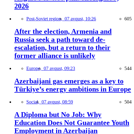
2026
Post-Soviet region,
07 avqust, 10:26
605
After the election, Armenia and
Russia seek a path toward de-
escalation, but a return to their
former alliance is unlikely
Europe,
07 avqust, 09:23
544
Azerbaijani gas emerges as a key to
Türkiye’s energy ambitions in Europe
Social,
07 avqust, 08:59
504
A Diploma but No Job: Why
Education Does Not Guarantee Youth
Employment in Azerbaijan