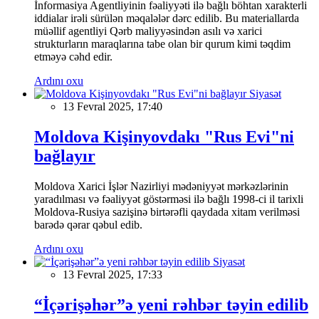
İnformasiya Agentliyinin fəaliyyəti ilə bağlı böhtan xarakterli
iddialar irəli sürülən məqalələr dərc edilib. Bu materiallarda
müəllif agentliyi Qərb maliyyəsindən asılı və xarici
strukturların maraqlarına tabe olan bir qurum kimi təqdim
etməyə cəhd edir.
Ardını oxu
Siyasət
13 Fevral 2025, 17:40
Moldova Kişinyovdakı "Rus Evi"ni
bağlayır
Moldova Xarici İşlər Nazirliyi mədəniyyət mərkəzlərinin
yaradılması və fəaliyyət göstərməsi ilə bağlı 1998-ci il tarixli
Moldova-Rusiya sazişinə birtərəfli qaydada xitam verilməsi
barədə qərar qəbul edib.
Ardını oxu
Siyasət
13 Fevral 2025, 17:33
“İçərişəhər”ə yeni rəhbər təyin edilib