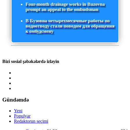
Four-month drainage works in Buzovna
prompt an appeal to the ombudsman
В Бузовна четырехмесячные работы по
водоотводу стали поводом для обращения
к омбудсмену
Bizi sosial şəbəkələrdə izləyin
Gündəmdə
Yeni
Populyar
Redaktorun seçimi