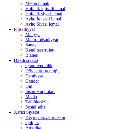
Media İcmalı
Həftəlik iqtisadi icmal
Həftəlik siyasi icmal
Aylıq İqtisadi İcmal
Aylıq Siyasi İcmal
İqtisadiyyat
Maliyyə
Makroiqtisadiyyat
Sənaye
Kənd təsərrüfatı
Biznes
Daxili siyasət
Qanunvericilik
Dövlət quruculuğu
Cəmiyyət
Gender
Din
İnsan Hüquqları
Media
Təhlükəsizlik
Sosial sahə
Xarici Siyasət
Keçmiş Sovet məkanı
Qafqaz
Amerika