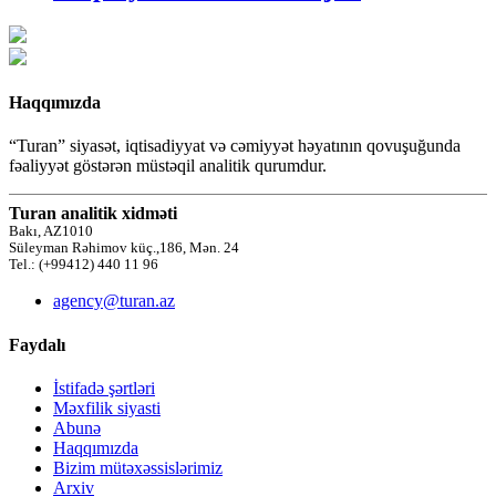
Haqqımızda
“Turan” siyasət, iqtisadiyyat və cəmiyyət həyatının qovuşuğunda
fəaliyyət göstərən müstəqil analitik qurumdur.
Turan analitik xidməti
Bakı, AZ1010
Süleyman Rəhimov küç.,186, Mən. 24
Tel.: (+99412) 440 11 96
agency@turan.az
Faydalı
İstifadə şərtləri
Məxfilik siyasti
Abunə
Haqqımızda
Bizim mütəxəssislərimiz
Arxiv