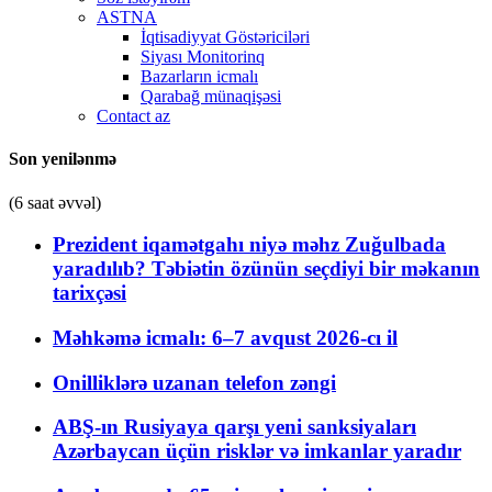
ASTNA
İqtisadiyyat Göstəriciləri
Siyası Monitorinq
Bazarların icmalı
Qarabağ münaqişəsi
Contact az
Son yenilənmə
(6 saat əvvəl)
Prezident iqamətgahı niyə məhz Zuğulbada
yaradılıb? Təbiətin özünün seçdiyi bir məkanın
tarixçəsi
Məhkəmə icmalı: 6–7 avqust 2026-cı il
Onilliklərə uzanan telefon zəngi
ABŞ-ın Rusiyaya qarşı yeni sanksiyaları
Azərbaycan üçün risklər və imkanlar yaradır