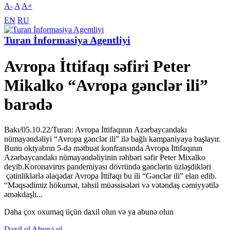
A-
A
A+
EN
RU
Turan İnformasiya Agentliyi
Avropa İttifaqı səfiri Peter
Mikalko “Avropa gənclər ili”
barədə
Bakı/05.10.22/Turan: Avropa İttifaqının Azərbaycandakı
nümayəndəliyi “Avropa gənclər ili” ilə bağlı kampaniyaya başlayır.
Bunu oktyabrın 5-də mətbuat konfransında Avropa İttifaqının
Azərbaycandakı nümayəndəliyinin rəhbəri səfir Peter Mixalko
deyib.Koronavirus pandemiyası dövründə gənclərin üzləşdikləri
çətinliklərlə əlaqədar Avropa İttifaqı bu ili “Gənclər ili” elan edib.
“Məqsədimiz hökumət, təhsil müəssisələri və vətəndaş cəmiyyətilə
əməkdaşlı...
Daha çox oxumaq üçün daxil olun və ya abunə olun
Daxil ol
Abunə ol