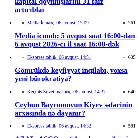
kapital qoyuluşlarını 31 faiz
artırıblar
Media İcmalı,
06 avqust, 15:09
561
Media icmalı: 5 avqust saat 16:00-dan
6 avqust 2026-cı il saat 16:00-dək
Ekspress təhlil,
06 avqust, 14:51
605
Gömrükdə keyfiyyət inqilabı, yoxsa
yeni bürokratiya?
Keçmiş Sovet məkanı,
06 avqust, 14:37
640
Ceyhun Bayramovun Kiyev səfərinin
arxasında nə dayanır?
Ekspress təhlil,
06 avqust, 14:32
581