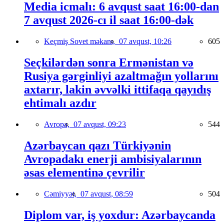
Media icmalı: 6 avqust saat 16:00-dan
7 avqust 2026-cı il saat 16:00-dək
Keçmiş Sovet məkanı,
07 avqust, 10:26
605
Seçkilərdən sonra Ermənistan və
Rusiya gərginliyi azaltmağın yollarını
axtarır, lakin əvvəlki ittifaqa qayıdış
ehtimalı azdır
Avropa,
07 avqust, 09:23
544
Azərbaycan qazı Türkiyənin
Avropadakı enerji ambisiyalarının
əsas elementinə çevrilir
Cəmiyyət,
07 avqust, 08:59
504
Diplom var, iş yoxdur: Azərbaycanda