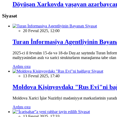
Döyüşən Xarkovda yaşayan azərbaycan
Siyasət
Siyasət
20 Fevral 2025, 12:00
Turan İnformasiya Agentliyinin Bəyan
2025-ci il fevralın 15-də və 18-də Day.az saytında Turan İnformas
maliyyəsindən asılı və xarici strukturların maraqlarına tabe ola
Ardını oxu
Siyasət
13 Fevral 2025, 17:40
Moldova Kişinyovdakı "Rus Evi"ni ba
Moldova Xarici İşlər Nazirliyi mədəniyyət mərkəzlərinin yaradılm
Ardını oxu
Siyasət
13 Fevral 2025, 17:33