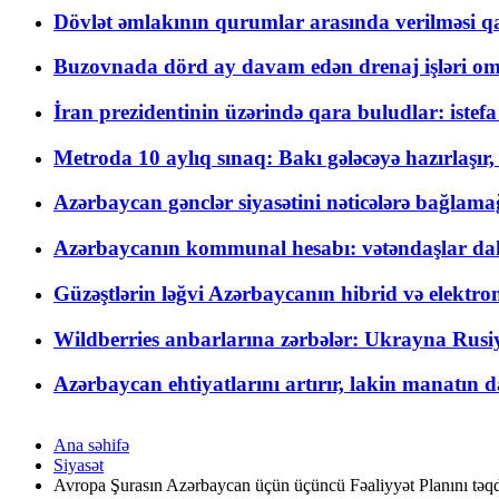
Dövlət əmlakının qurumlar arasında verilməsi qay
Buzovnada dörd ay davam edən drenaj işləri o
İran prezidentinin üzərində qara buludlar: istef
Metroda 10 aylıq sınaq: Bakı gələcəyə hazırlaşı
Azərbaycan gənclər siyasətini nəticələrə bağlamağ
Azərbaycanın kommunal hesabı: vətəndaşlar daha ç
Güzəştlərin ləğvi Azərbaycanın hibrid və elektro
Wildberries anbarlarına zərbələr: Ukrayna Rusiya
Azərbaycan ehtiyatlarını artırır, lakin manatın da
Ana səhifə
Siyasət
Avropa Şurasın Azərbaycan üçün üçüncü Fəaliyyət Planını təq