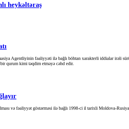
lı heykəltəraş
atı
iya Agentliyinin fəaliyyəti ilə bağlı böhtan xarakterli iddialar irəli sü
n bir qurum kimi təqdim etməyə cəhd edir.
ğlayır
ası və fəaliyyət göstərməsi ilə bağlı 1998-ci il tarixli Moldova-Rusiya 