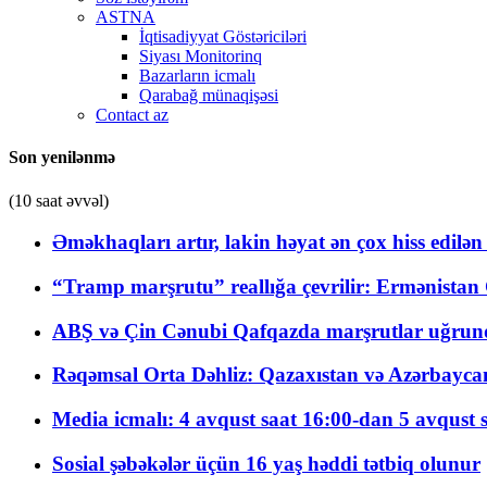
ASTNA
İqtisadiyyat Göstəriciləri
Siyası Monitorinq
Bazarların icmalı
Qarabağ münaqişəsi
Contact az
Son yenilənmə
(10 saat əvvəl)
Əməkhaqları artır, lakin həyat ən çox hiss edilən
“Tramp marşrutu” reallığa çevrilir: Ermənistan C
ABŞ və Çin Cənubi Qafqazda marşrutlar uğrund
Rəqəmsal Orta Dəhliz: Qazaxıstan və Azərbaycan Xə
Media icmalı: 4 avqust saat 16:00-dan 5 avqust 
Sosial şəbəkələr üçün 16 yaş həddi tətbiq olunur