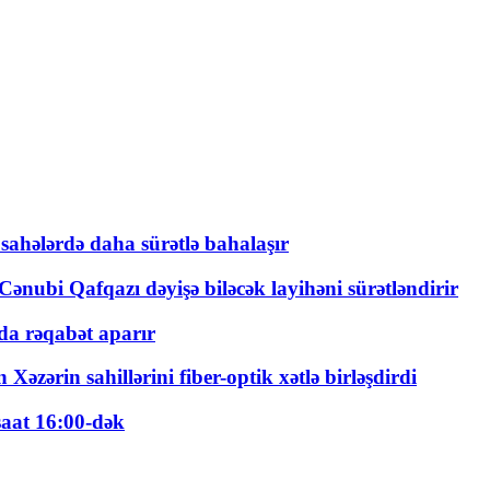
 sahələrdə daha sürətlə bahalaşır
ənubi Qafqazı dəyişə biləcək layihəni sürətləndirir
a rəqabət aparır
zərin sahillərini fiber-optik xətlə birləşdirdi
saat 16:00-dək