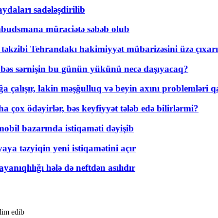
daları sadələşdirilib
mbudsmana müraciətə səbəb olub
a təkzibi Tehrandakı hakimiyyət mübarizəsini üzə çıxarı
r, bəs sərnişin bu günün yükünü necə daşıyacaq?
a çalışır, lakin məşğulluq və beyin axını problemləri qa
ox ödəyirlər, bəs keyfiyyət tələb edə bilirlərmi?
mobil bazarında istiqaməti dəyişib
ya təzyiqin yeni istiqamətini açır
yanıqlılığı hələ də neftdən asılıdır
dim edib