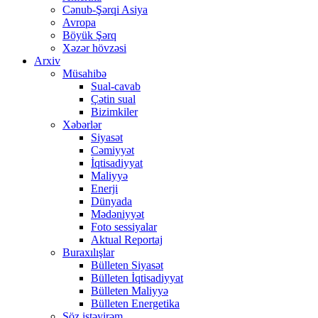
Cənub-Şərqi Asiya
Avropa
Böyük Şərq
Xəzər hövzəsi
Arxiv
Müsahibə
Sual-cavab
Çətin sual
Bizimkiler
Xəbərlər
Siyasət
Cəmiyyət
İqtisadiyyat
Maliyyə
Enerji
Dünyada
Mədəniyyət
Foto sessiyalar
Aktual Reportaj
Buraxılışlar
Bülleten Siyasət
Bülleten İqtisadiyyat
Bülleten Maliyyə
Bülleten Energetika
Söz istəyirəm