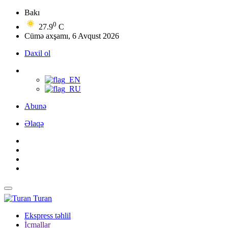
Bakı
0
27.9
C
Cümə axşamı, 6 Avqust 2026
Daxil ol
Abunə
Əlaqə
Turan
Ekspress təhlil
İcmallar