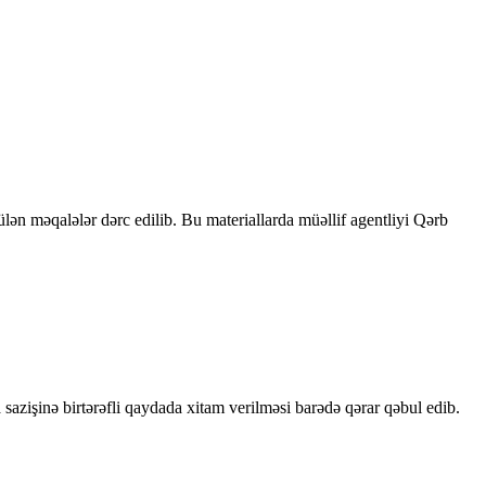
rülən məqalələr dərc edilib. Bu materiallarda müəllif agentliyi Qərb
sazişinə birtərəfli qaydada xitam verilməsi barədə qərar qəbul edib.