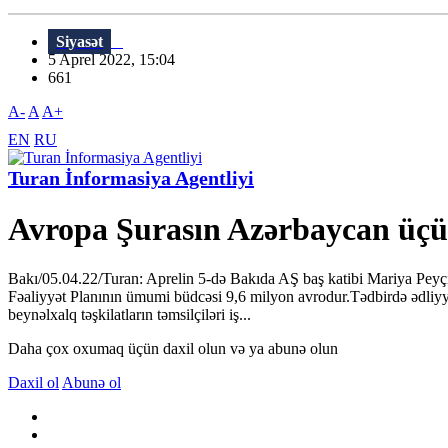
Siyasət
5 Aprel 2022, 15:04
661
A-
A
A+
EN
RU
Turan İnformasiya Agentliyi
Avropa Şurasın Azərbaycan üçün
Bakı/05.04.22/Turan: Aprelin 5-də Bakıda AŞ baş katibi Mariya Peyçin
Fəaliyyət Planının ümumi büdcəsi 9,6 milyon avrodur.Tədbirdə ədliyyə
beynəlxalq təşkilatların təmsilçiləri iş...
Daha çox oxumaq üçün daxil olun və ya abunə olun
Daxil ol
Abunə ol