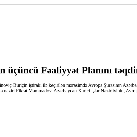
 üçüncü Fəaliyyət Planını təqd
oviç-Buriçin iştirakı ilə keçirilən mərasimdə Avropa Şurasının Azərba
 naziri Fikrət Məmmədov, Azərbaycan Xarici İşlər Nazirliyinin, Avropa 