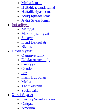
Media İcmalı
Həftəlik iqtisadi icmal
Həftəlik siyasi icmal
Aylıq İqtisadi İcmal
Aylıq Siyasi İcmal
İqtisadiyyat
Maliyyə
Makroiqtisadiyyat
Sənaye
Kənd təsərrüfatı
Biznes
Daxili siyasət
Qanunvericilik
Dövlət quruculuğu
Cəmiyyət
Gender
Din
İnsan Hüquqları
Media
Təhlükəsizlik
Sosial sahə
Xarici Siyasət
Keçmiş Sovet məkanı
Qafqaz
Amerika