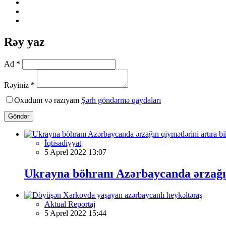
Rəy yaz
Ad *
Rəyiniz *
Oxudum və razıyam
Şərh göndərmə qaydaları
Göndər
İqtisadiyyat
5 Aprel 2022 13:07
Ukrayna böhranı Azərbaycanda ərzağın 
Aktual Reportaj
5 Aprel 2022 15:44