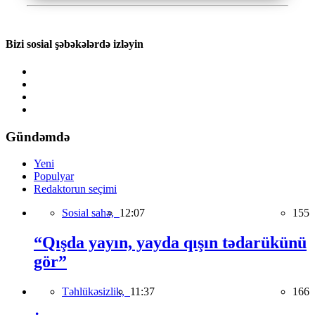
Bizi sosial şəbəkələrdə izləyin
Gündəmdə
Yeni
Populyar
Redaktorun seçimi
Sosial sahə,
12:07
155
“Qışda yayın, yayda qışın tədarükünü
gör”
Təhlükəsizlik,
11:37
166