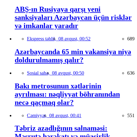
ABŞ-ın Rusiyaya qarşı yeni
sanksiyaları Azərbaycan üçün risklər
və imkanlar yaradır
Ekspress təhlil,
08 avqust, 00:52
689
Azərbaycanda 65 min vakansiya niyə
doldurulmamış qalır?
Sosial sahə,
08 avqust, 00:50
636
Bakı metrosunun xətlərinin
ayrılması: nəqliyyat böhranından
necə qaçmaq olar?
Cəmiyyət,
08 avqust, 00:41
551
Təbriz azadlığının salnaməsi:
Məşrutə hərəkatı və müasirlik