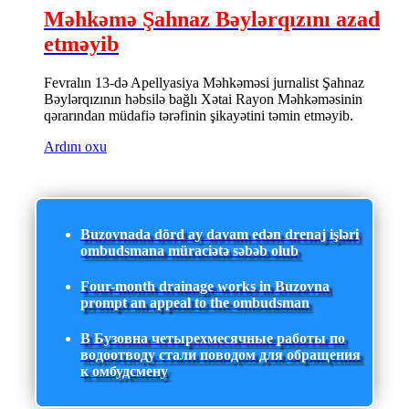
Məhkəmə Şahnaz Bəylərqızını azad
etməyib
Fevralın 13-də Apellyasiya Məhkəməsi jurnalist Şahnaz
Bəylərqızının həbsilə bağlı Xətai Rayon Məhkəməsinin
qərarından müdafiə tərəfinin şikayətini təmin etməyib.
Ardını oxu
Buzovnada dörd ay davam edən drenaj işləri
ombudsmana müraciətə səbəb olub
Four-month drainage works in Buzovna
prompt an appeal to the ombudsman
В Бузовна четырехмесячные работы по
водоотводу стали поводом для обращения
к омбудсмену