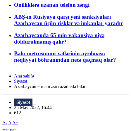
Onilliklərə uzanan telefon zəngi
ABŞ-ın Rusiyaya qarşı yeni sanksiyaları
Azərbaycan üçün risklər və imkanlar yaradır
Azərbaycanda 65 min vakansiya niyə
doldurulmamış qalır?
Bakı metrosunun xətlərinin ayrılması:
nəqliyyat böhranından necə qaçmaq olar?
Ana səhifə
Siyasət
Azərbaycan erməni əsiri azad edə bilər
Siyasət
25 May 2022, 16:44
612
A-
A
A+
EN
RU