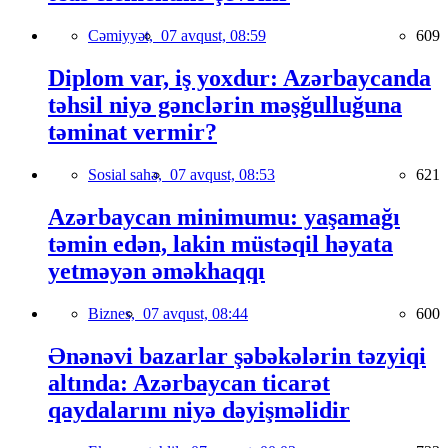
Cəmiyyət,
07 avqust, 08:59
609
Diplom var, iş yoxdur: Azərbaycanda
təhsil niyə gənclərin məşğulluğuna
təminat vermir?
Sosial sahə,
07 avqust, 08:53
621
Azərbaycan minimumu: yaşamağı
təmin edən, lakin müstəqil həyata
yetməyən əməkhaqqı
Biznes,
07 avqust, 08:44
600
Ənənəvi bazarlar şəbəkələrin təzyiqi
altında: Azərbaycan ticarət
qaydalarını niyə dəyişməlidir