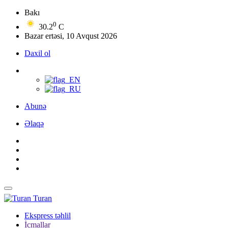
Bakı
0
30.2
C
Bazar ertəsi, 10 Avqust 2026
Daxil ol
Abunə
Əlaqə
Turan
Ekspress təhlil
İcmallar