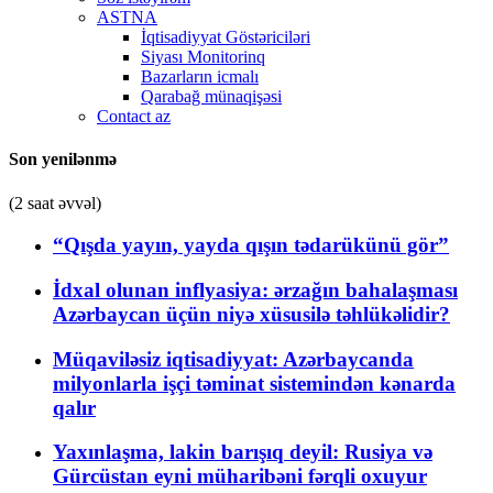
ASTNA
İqtisadiyyat Göstəriciləri
Siyası Monitorinq
Bazarların icmalı
Qarabağ münaqişəsi
Contact az
Son yenilənmə
(2 saat əvvəl)
“Qışda yayın, yayda qışın tədarükünü gör”
İdxal olunan inflyasiya: ərzağın bahalaşması
Azərbaycan üçün niyə xüsusilə təhlükəlidir?
Müqaviləsiz iqtisadiyyat: Azərbaycanda
milyonlarla işçi təminat sistemindən kənarda
qalır
Yaxınlaşma, lakin barışıq deyil: Rusiya və
Gürcüstan eyni müharibəni fərqli oxuyur