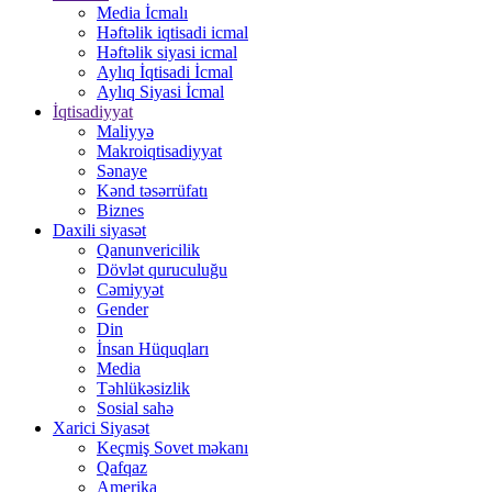
Media İcmalı
Həftəlik iqtisadi icmal
Həftəlik siyasi icmal
Aylıq İqtisadi İcmal
Aylıq Siyasi İcmal
İqtisadiyyat
Maliyyə
Makroiqtisadiyyat
Sənaye
Kənd təsərrüfatı
Biznes
Daxili siyasət
Qanunvericilik
Dövlət quruculuğu
Cəmiyyət
Gender
Din
İnsan Hüquqları
Media
Təhlükəsizlik
Sosial sahə
Xarici Siyasət
Keçmiş Sovet məkanı
Qafqaz
Amerika