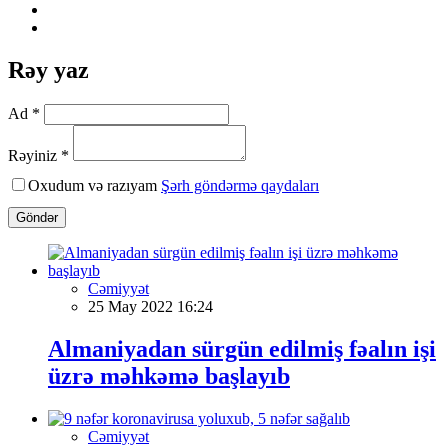
Rəy yaz
Ad *
Rəyiniz *
Oxudum və razıyam
Şərh göndərmə qaydaları
Göndər
Cəmiyyət
25 May 2022 16:24
Almaniyadan sürgün edilmiş fəalın işi
üzrə məhkəmə başlayıb
Cəmiyyət