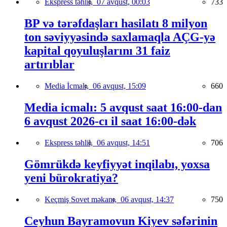
Ekspress təhlil,
07 avqust, 00:03
733
BP və tərəfdaşları hasilatı 8 milyon
ton səviyyəsində saxlamaqla AÇG-yə
kapital qoyuluşlarını 31 faiz
artırıblar
Media İcmalı,
06 avqust, 15:09
660
Media icmalı: 5 avqust saat 16:00-dan
6 avqust 2026-cı il saat 16:00-dək
Ekspress təhlil,
06 avqust, 14:51
706
Gömrükdə keyfiyyət inqilabı, yoxsa
yeni bürokratiya?
Keçmiş Sovet məkanı,
06 avqust, 14:37
750
Ceyhun Bayramovun Kiyev səfərinin