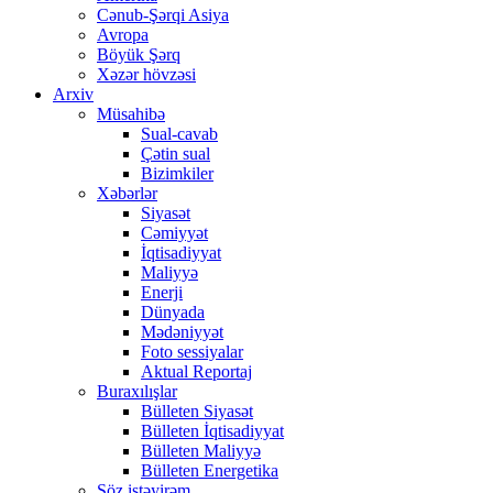
Cənub-Şərqi Asiya
Avropa
Böyük Şərq
Xəzər hövzəsi
Arxiv
Müsahibə
Sual-cavab
Çətin sual
Bizimkiler
Xəbərlər
Siyasət
Cəmiyyət
İqtisadiyyat
Maliyyə
Enerji
Dünyada
Mədəniyyət
Foto sessiyalar
Aktual Reportaj
Buraxılışlar
Bülleten Siyasət
Bülleten İqtisadiyyat
Bülleten Maliyyə
Bülleten Energetika
Söz istəyirəm