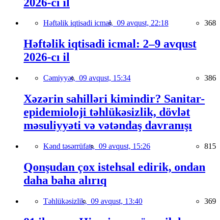
2026-cı il
Həftəlik iqtisadi icmal,
09 avqust, 22:18
368
Həftəlik iqtisadi icmal: 2–9 avqust
2026-cı il
Cəmiyyət,
09 avqust, 15:34
386
Xəzərin sahilləri kimindir? Sanitar-
epidemioloji təhlükəsizlik, dövlət
məsuliyyəti və vətəndaş davranışı
Kənd təsərrüfatı,
09 avqust, 15:26
815
Qonşudan çox istehsal edirik, ondan
daha baha alırıq
Təhlükəsizlik,
09 avqust, 13:40
369