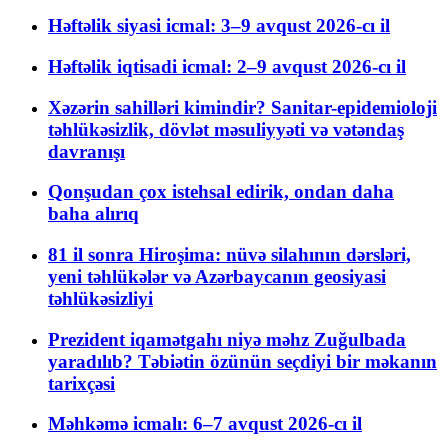
Həftəlik siyasi icmal: 3–9 avqust 2026-cı il
Həftəlik iqtisadi icmal: 2–9 avqust 2026-cı il
Xəzərin sahilləri kimindir? Sanitar-epidemioloji
təhlükəsizlik, dövlət məsuliyyəti və vətəndaş
davranışı
Qonşudan çox istehsal edirik, ondan daha
baha alırıq
81 il sonra Hiroşima: nüvə silahının dərsləri,
yeni təhlükələr və Azərbaycanın geosiyasi
təhlükəsizliyi
Prezident iqamətgahı niyə məhz Zuğulbada
yaradılıb? Təbiətin özünün seçdiyi bir məkanın
tarixçəsi
Məhkəmə icmalı: 6–7 avqust 2026-cı il