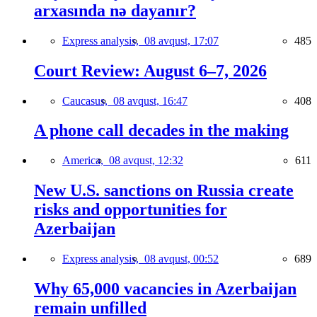
arxasında nə dayanır?
Express analysis,
08 avqust, 17:07
485
Court Review: August 6–7, 2026
Caucasus,
08 avqust, 16:47
408
A phone call decades in the making
America,
08 avqust, 12:32
611
New U.S. sanctions on Russia create
risks and opportunities for
Azerbaijan
Express analysis,
08 avqust, 00:52
689
Why 65,000 vacancies in Azerbaijan
remain unfilled