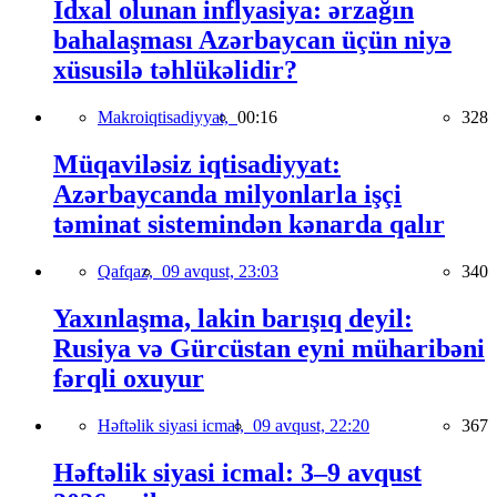
İdxal olunan inflyasiya: ərzağın
bahalaşması Azərbaycan üçün niyə
xüsusilə təhlükəlidir?
Makroiqtisadiyyat,
00:16
328
Müqaviləsiz iqtisadiyyat:
Azərbaycanda milyonlarla işçi
təminat sistemindən kənarda qalır
Qafqaz,
09 avqust, 23:03
340
Yaxınlaşma, lakin barışıq deyil:
Rusiya və Gürcüstan eyni müharibəni
fərqli oxuyur
Həftəlik siyasi icmal,
09 avqust, 22:20
367
Həftəlik siyasi icmal: 3–9 avqust