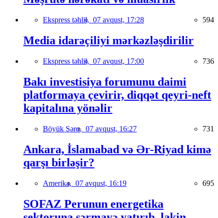
Ekspress təhlil,
07 avqust, 17:28
594
Media idarəçiliyi mərkəzləşdirilir
Ekspress təhlil,
07 avqust, 17:00
736
Bakı investisiya forumunu daimi
platformaya çevirir, diqqət qeyri-neft
kapitalına yönəlir
Böyük Şərq,
07 avqust, 16:27
731
Ankara, İslamabad və Ər-Riyad kimə
qarşı birləşir?
Amerika,
07 avqust, 16:19
695
SOFAZ Perunun energetika
sektoruna sərmayə yatırıb, lakin