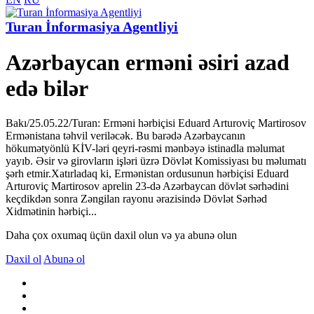
Turan İnformasiya Agentliyi
Azərbaycan erməni əsiri azad
edə bilər
Bakı/25.05.22/Turan: Erməni hərbiçisi Eduard Arturoviç Martirosov
Ermənistana təhvil veriləcək. Bu barədə Azərbaycanın
hökumətyönlü KİV-ləri qeyri-rəsmi mənbəyə istinadla məlumat
yayıb. Əsir və girovların işləri üzrə Dövlət Komissiyası bu məlumatı
şərh etmir.Xatırladaq ki, Ermənistan ordusunun hərbiçisi Eduard
Arturoviç Martirosov aprelin 23-də Azərbaycan dövlət sərhədini
keçdikdən sonra Zəngilan rayonu ərazisində Dövlət Sərhəd
Xidmətinin hərbiçi...
Daha çox oxumaq üçün daxil olun və ya abunə olun
Daxil ol
Abunə ol