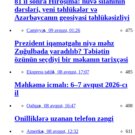
81 il sonra Hiroşima: nüvə silahının
dərsləri, yeni təhlükələr və
Azərbaycanın geosiyasi təhlükəsizliyi
Cəmiyyət,
09 avqust, 01:26
475
Prezident iqamətgahı niyə məhz
Zuğulbada yaradılıb? Təbiətin
özünün seçdiyi bir məkanın tarixçəsi
Ekspress təhlil,
08 avqust, 17:07
485
Məhkəmə icmalı: 6–7 avqust 2026-cı
il
Qafqaz,
08 avqust, 16:47
408
Onilliklərə uzanan telefon zəngi
Amerika,
08 avqust, 12:32
611