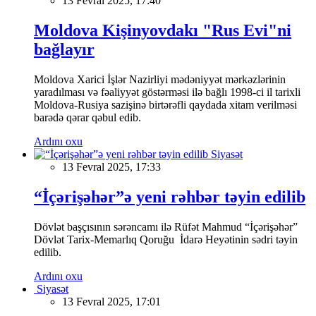
13 Fevral 2025, 17:40
Moldova Kişinyovdakı "Rus Evi"ni
bağlayır
Moldova Xarici İşlər Nazirliyi mədəniyyət mərkəzlərinin
yaradılması və fəaliyyət göstərməsi ilə bağlı 1998-ci il tarixli
Moldova-Rusiya sazişinə birtərəfli qaydada xitam verilməsi
barədə qərar qəbul edib.
Ardını oxu
Siyasət
13 Fevral 2025, 17:33
“İçərişəhər”ə yeni rəhbər təyin edilib
Dövlət başçısının sərəncamı ilə Rüfət Mahmud “İçərişəhər”
Dövlət Tarix-Memarlıq Qoruğu İdarə Heyətinin sədri təyin
edilib.
Ardını oxu
Siyasət
13 Fevral 2025, 17:01