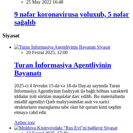
25 May 2022 16:48
9 nəfər koronavirusa yoluxub, 5 nəfər
sağalıb
Siyasət
Siyasət
20 Fevral 2025, 12:00
Turan İnformasiya Agentliyinin
Bəyanatı
2025-ci il fevralın 15-də və 18-də Day.az saytında Turan
İnformasiya Agentliyinin fəaliyyəti ilə bağlı böhtan xarakterli
iddialar irəli sürülən məqalələr dərc edilib. Bu materiallarda
müəllif agentliyi Qərb maliyyəsindən asılı və xarici
strukturların maraqlarına tabe olan bir qurum kimi təqdim
etməyə cəhd edir.
Ardını oxu
Siyasət