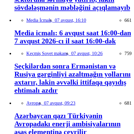
sövdələşmənin məbləğini açıqlamayıb
Media İcmalı,
07 avqust, 16:10
661
Media icmalı: 6 avqust saat 16:00-dan
7 avqust 2026-cı il saat 16:00-dək
Keçmiş Sovet məkanı,
07 avqust, 10:26
759
Seçkilərdən sonra Ermənistan və
Rusiya gərginliyi azaltmağın yollarını
axtarır, lakin əvvəlki ittifaqa qayıdış
ehtimalı azdır
Avropa,
07 avqust, 09:23
681
Azərbaycan qazı Türkiyənin
Avropadakı enerji ambisiyalarının
əsas elementinə çevrilir