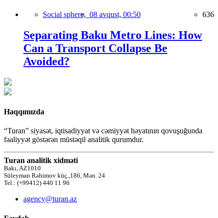
Social sphere,
08 avqust, 00:50
636
Separating Baku Metro Lines: How
Can a Transport Collapse Be
Avoided?
Haqqımızda
“Turan” siyasət, iqtisadiyyat və cəmiyyət həyatının qovuşuğunda
fəaliyyət göstərən müstəqil analitik qurumdur.
Turan analitik xidməti
Bakı, AZ1010
Süleyman Rəhimov küç.,186, Mən. 24
Tel.: (+99412) 440 11 96
agency@turan.az