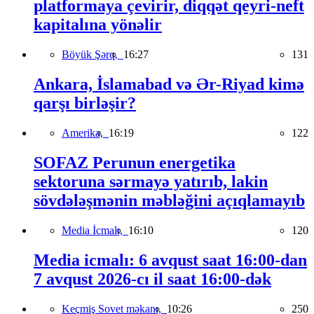
platformaya çevirir, diqqət qeyri-neft
kapitalına yönəlir
Böyük Şərq,
16:27
131
Ankara, İslamabad və Ər-Riyad kimə
qarşı birləşir?
Amerika,
16:19
122
SOFAZ Perunun energetika
sektoruna sərmayə yatırıb, lakin
sövdələşmənin məbləğini açıqlamayıb
Media İcmalı,
16:10
120
Media icmalı: 6 avqust saat 16:00-dan
7 avqust 2026-cı il saat 16:00-dək
Keçmiş Sovet məkanı,
10:26
250