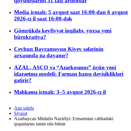
qoyuluşlarını 31 faiz artırıblar
Media icmalı: 5 avqust saat 16:00-dan 6 avqust
2026-cı il saat 16:00-dək
Gömrükdə keyfiyyət inqilabı, yoxsa yeni
bürokratiya?
Ceyhun Bayramovun Kiyev səfərinin
arxasında nə dayanır?
AZAL, ASCO və “Azərkosmos” üçün yeni
idarəetmə modeli: Fərman hansı dəyişiklikləri
gətirir?
Məhkəmə icmalı: 3–5 avqust 2026-cı il
Ana səhifə
Siyasət
Azərbaycan Müdafiə Nazirliyi: Ermənistan cəbhədəki
qoşunlarını təmin edə bilmir