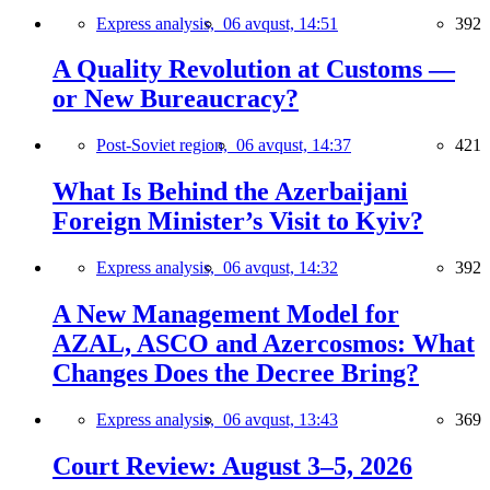
Express analysis,
06 avqust, 14:51
392
A Quality Revolution at Customs —
or New Bureaucracy?
Post-Soviet region,
06 avqust, 14:37
421
What Is Behind the Azerbaijani
Foreign Minister’s Visit to Kyiv?
Express analysis,
06 avqust, 14:32
392
A New Management Model for
AZAL, ASCO and Azercosmos: What
Changes Does the Decree Bring?
Express analysis,
06 avqust, 13:43
369
Court Review: August 3–5, 2026