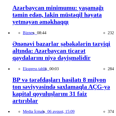
Azərbaycan minimumu: yaşamağı
təmin edən, lakin müstəqil həyata
yetməyən əməkhaqqı
Biznes,
08:44
232
Ənənəvi bazarlar şəbəkələrin təzyiqi
altında: Azərbaycan ticarət
qaydalarını niyə dəyişməlidir
Ekspress təhlil,
00:03
284
BP və tərəfdaşları hasilatı 8 milyon
ton səviyyəsində saxlamaqla AÇG-yə
kapital qoyuluşlarını 31 faiz
artırıblar
Media İcmalı,
06 avqust, 15:09
374