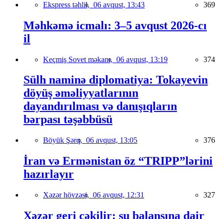
Ekspress təhlil,
06 avqust, 13:43
369
Məhkəmə icmalı: 3–5 avqust 2026-cı
il
Keçmiş Sovet məkanı,
06 avqust, 13:19
374
Sülh naminə diplomatiya: Tokayevin
döyüş əməliyyatlarının
dayandırılması və danışıqların
bərpası təşəbbüsü
Böyük Şərq,
06 avqust, 13:05
376
İran və Ermənistan öz “TRIPP”lərini
hazırlayır
Xəzər hövzəsi,
06 avqust, 12:31
327
Xəzər geri çəkilir: su balansına dair