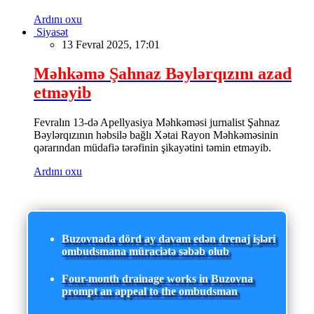
Ardını oxu
Siyasət
13 Fevral 2025, 17:01
Məhkəmə Şahnaz Bəylərqızını azad
etməyib
Fevralın 13-də Apellyasiya Məhkəməsi jurnalist Şahnaz
Bəylərqızının həbsilə bağlı Xətai Rayon Məhkəməsinin
qərarından müdafiə tərəfinin şikayətini təmin etməyib.
Ardını oxu
Buzovnada dörd ay davam edən drenaj işləri
ombudsmana müraciətə səbəb olub
Four-month drainage works in Buzovna
prompt an appeal to the ombudsman