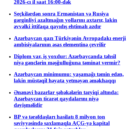
2026-cı il saat 16:00-dək
Seçkilərdən sonra Ermənistan və Rusiya
gərginliyi azaltmağın yollarını axtarır, lakin
əvvəlki ittifaqa qayıdış ehtimalı azdır
Azərbaycan qazı Türkiyənin Avropadakı enerji
ambisiyalarının əsas elementinə çevrilir
Diplom var, iş yoxdur: Azərbaycanda təhsil
niyə gənclərin məşğulluğuna təminat vermir?
Azərbaycan minimumu: yaşamağı təmin edən,
lakin müstəqil həyata yetməyən əməkhaqqı
Ənənəvi bazarlar şəbəkələrin təzyiqi altında:
Azərbaycan ticarət qaydalarını niyə
dəyişməlidir
BP və tərəfdaşları hasilatı 8 milyon ton
səviyyəsində saxlamaqla AÇG-yə kapital