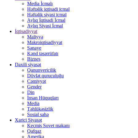
Media İcmalı
Həftəlik iqtisadi icmal
Həftəlik siyasi icmal
Aylıq İqtisadi İcmal
Aylıq Siyasi İcmal
İqtisadiyyat
Maliyyə
Makroiqtisadiyyat
Sənaye
Kənd təsərrüfatı
Biznes
Daxili siyasət
Qanunvericilik
Dövlət quruculuğu
Cəmiyyət
Gender
Din
İnsan Hüquqları
Media
Təhlükəsizlik
Sosial sahə
Xarici Siyasət
Keçmiş Sovet məkanı
Qafqaz
Amerika