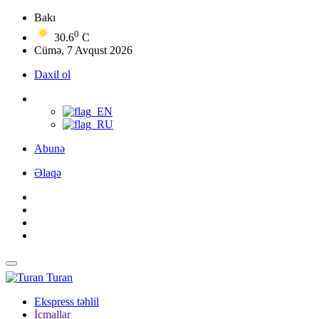
Bakı
0
30.6
C
Cümə, 7 Avqust 2026
Daxil ol
Abunə
Əlaqə
Turan
Ekspress təhlil
İcmallar