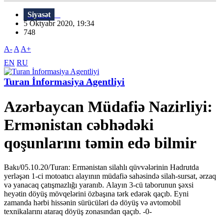
Siyasət
5 Oktyabr 2020, 19:34
748
A-
A
A+
EN
RU
Turan İnformasiya Agentliyi
Azərbaycan Müdafiə Nazirliyi:
Ermənistan cəbhədəki
qoşunlarını təmin edə bilmir
Bakı/05.10.20/Turan: Ermənistan silahlı qüvvələrinin Hadrutda
yerləşən 1-ci motoatıcı alayının müdafiə sahəsində silah-sursat, ərzaq
və yanacaq çatışmazlığı yaranıb. Alayın 3-cü taborunun şəxsi
heyətin döyüş mövqelərini özbaşına tərk edərək qaçıb. Eyni
zamanda hərbi hissənin sürücüləri də döyüş və avtomobil
texnikalarını ataraq döyüş zonasından qaçıb. -0-