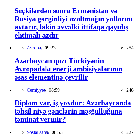
Seçkilərdən sonra Ermənistan və
Rusiya gərginliyi azaltmağın yollarını
axtarır, lakin əvvəlki ittifaqa qayıdış
ehtimalı azdır
Avropa,
09:23
254
Azərbaycan qazı Türkiyənin
Avropadakı enerji ambisiyalarının
əsas elementinə çevrilir
Cəmiyyət,
08:59
248
Diplom var, iş yoxdur: Azərbaycanda
təhsil niyə gənclərin məşğulluğuna
təminat vermir?
Sosial sahə,
08:53
227