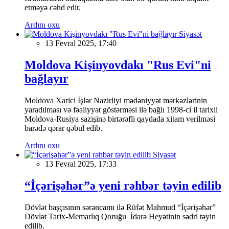
etməyə cəhd edir.
Ardını oxu
Siyasət
13 Fevral 2025, 17:40
Moldova Kişinyovdakı "Rus Evi"ni
bağlayır
Moldova Xarici İşlər Nazirliyi mədəniyyət mərkəzlərinin
yaradılması və fəaliyyət göstərməsi ilə bağlı 1998-ci il tarixli
Moldova-Rusiya sazişinə birtərəfli qaydada xitam verilməsi
barədə qərar qəbul edib.
Ardını oxu
Siyasət
13 Fevral 2025, 17:33
“İçərişəhər”ə yeni rəhbər təyin edilib
Dövlət başçısının sərəncamı ilə Rüfət Mahmud “İçərişəhər”
Dövlət Tarix-Memarlıq Qoruğu İdarə Heyətinin sədri təyin
edilib.