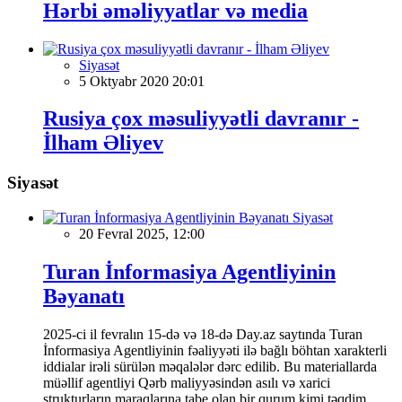
Hərbi əməliyyatlar və media
Siyasət
5 Oktyabr 2020 20:01
Rusiya çox məsuliyyətli davranır -
İlham Əliyev
Siyasət
Siyasət
20 Fevral 2025, 12:00
Turan İnformasiya Agentliyinin
Bəyanatı
2025-ci il fevralın 15-də və 18-də Day.az saytında Turan
İnformasiya Agentliyinin fəaliyyəti ilə bağlı böhtan xarakterli
iddialar irəli sürülən məqalələr dərc edilib. Bu materiallarda
müəllif agentliyi Qərb maliyyəsindən asılı və xarici
strukturların maraqlarına tabe olan bir qurum kimi təqdim