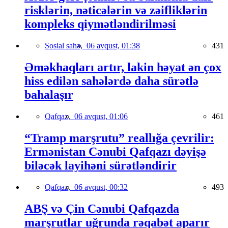
risklərin, nəticələrin və zəifliklərin
kompleks qiymətləndirilməsi
Sosial sahə,
06 avqust, 01:38
431
Əməkhaqları artır, lakin həyat ən çox
hiss edilən sahələrdə daha sürətlə
bahalaşır
Qafqaz,
06 avqust, 01:06
461
“Tramp marşrutu” reallığa çevrilir:
Ermənistan Cənubi Qafqazı dəyişə
biləcək layihəni sürətləndirir
Qafqaz,
06 avqust, 00:32
493
ABŞ və Çin Cənubi Qafqazda
marşrutlar uğrunda rəqabət aparır