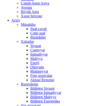
Cənub-Şərqi Asiya
Avropa
Böyük Şərq
Xəzər hövzəsi
Arxiv
Müsahibə
Sual-cavab
Çətin sual
Bizimkiler
Xəbərlər
Siyasət
Cəmiyyət
İqtisadiyyat
Maliyyə
Enerji
Dünyada
Mədəniyyət
Foto sessiyalar
Aktual Reportaj
Buraxılışlar
Bülleten Siyasət
Bülleten İqtisadiyyat
Bülleten Maliyyə
Bülleten Energetika
Söz istəyirəm