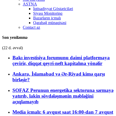
ASTNA
İqtisadiyyat Göstəriciləri
Siyası Monitorinq
Bazarların icmalı
Qarabağ münaqişəsi
Contact az
Son yenilənmə
(22 d. əvvəl)
Bakı investisiya forumunu daimi platformaya
çevirir, diqqət qeyri-neft kapitalına yönəlir
Ankara, İslamabad və Ər-Riyad kimə qarşı
birləşir?
SOFAZ Perunun energetika sektoruna sərmayə
yatırıb, lakin sövdələşmənin məbləğini
açıqlamayıb
Media icmalı: 6 avqust saat 16:00-dan 7 avqust