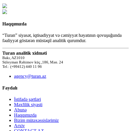
Haqqımızda
“Turan” siyasət, iqtisadiyyat və cəmiyyət həyatının qovuşuğunda
fəaliyyət göstərən müstəqil analitik qurumdur.
Turan analitik xidməti
Bakı, AZ1010
Süleyman Rəhimov küç.,186, Mən. 24
Tel.: (+99412) 440 11 96
agency@turan.az
Faydalı
İstifadə şərtləri
Məxfilik siyasti
Abunə
Haqqımızda
Bizim mütəxəssislərimiz
Arxiv
CONTACT AZ