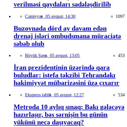
verilməsi qaydaları sadələşdirilib
Cəmiyyət,
05 avqust, 14:30
1097
Buzovnada dörd ay davam edən
drenaj işləri ombudsmana müraciətə
səbəb olub
Böyük Şərq,
05 avqust, 13:05
453
İran prezidentinin üzərində qara
buludlar: istefa təkzibi Tehrandakı
hakimiyyət mübarizəsini üzə çıxarır
Ekspress təhlil,
05 avqust, 12:27
534
Metroda 10 aylıq sınaq: Bakı gələcəyə
hazırlaşır, bəs sərnişin bu günün
yükünü necə daşıyacaq?