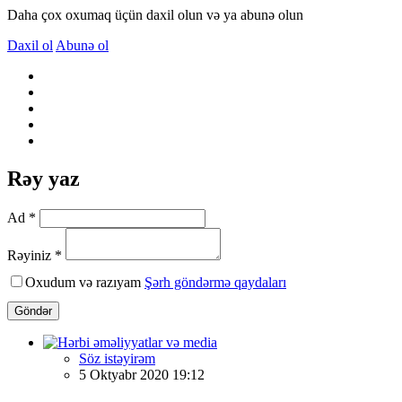
Daha çox oxumaq üçün daxil olun və ya abunə olun
Daxil ol
Abunə ol
Rəy yaz
Ad *
Rəyiniz *
Oxudum və razıyam
Şərh göndərmə qaydaları
Göndər
Söz istəyirəm
5 Oktyabr 2020 19:12