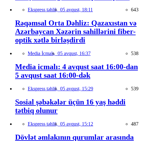
Ekspress təhlil,
05 avqust, 18:11
643
Rəqəmsal Orta Dəhliz: Qazaxıstan və
Azərbaycan Xəzərin sahillərini fiber-
optik xətlə birləşdirdi
Media İcmalı,
05 avqust, 16:37
538
Media icmalı: 4 avqust saat 16:00-dan
5 avqust saat 16:00-dək
Ekspress təhlil,
05 avqust, 15:29
539
Sosial şəbəkələr üçün 16 yaş həddi
tətbiq olunur
Ekspress təhlil,
05 avqust, 15:12
487
Dövlət əmlakının qurumlar arasında