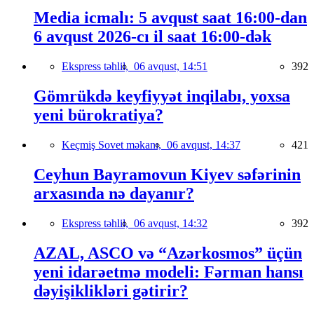
Media icmalı: 5 avqust saat 16:00-dan
6 avqust 2026-cı il saat 16:00-dək
Ekspress təhlil,
06 avqust, 14:51
392
Gömrükdə keyfiyyət inqilabı, yoxsa
yeni bürokratiya?
Keçmiş Sovet məkanı,
06 avqust, 14:37
421
Ceyhun Bayramovun Kiyev səfərinin
arxasında nə dayanır?
Ekspress təhlil,
06 avqust, 14:32
392
AZAL, ASCO və “Azərkosmos” üçün
yeni idarəetmə modeli: Fərman hansı
dəyişiklikləri gətirir?