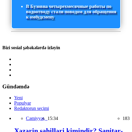
В Бузовна четырехмесячные работы по
водоотводу стали поводом для обращения
к омбудсмену
Bizi sosial şəbəkələrdə izləyin
Gündəmdə
Yeni
Populyar
Redaktorun seçimi
Cəmiyyət,
15:34
183
Xəzərin sahilləri kimindir? Sanitar-