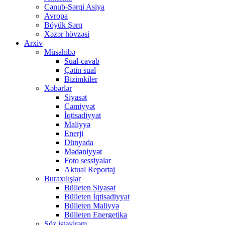
Cənub-Şərqi Asiya
Avropa
Böyük Şərq
Xəzər hövzəsi
Arxiv
Müsahibə
Sual-cavab
Çətin sual
Bizimkiler
Xəbərlər
Siyasət
Cəmiyyət
İqtisadiyyat
Maliyyə
Enerji
Dünyada
Mədəniyyət
Foto sessiyalar
Aktual Reportaj
Buraxılışlar
Bülleten Siyasət
Bülleten İqtisadiyyat
Bülleten Maliyyə
Bülleten Energetika
Söz istəyirəm