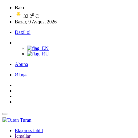
Bakı
0
32.2
C
Bazar, 9 Avqust 2026
Daxil ol
Abunə
Əlaqə
Turan
Ekspress təhlil
İcmallar