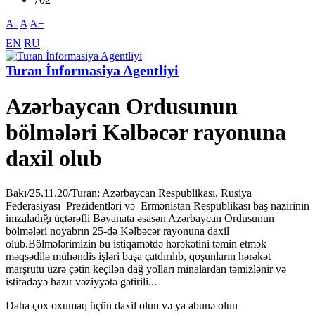
A-
A
A+
EN
RU
Turan İnformasiya Agentliyi
Azərbaycan Ordusunun
bölmələri Kəlbəcər rayonuna
daxil olub
Bakı/25.11.20/Turan: Azərbaycan Respublikası, Rusiya
Federasiyası Prezidentləri və Ermənistan Respublikası baş nazirinin
imzaladığı üçtərəfli Bəyanata əsasən Azərbaycan Ordusunun
bölmələri noyabrın 25-də Kəlbəcər rayonuna daxil
olub.Bölmələrimizin bu istiqamətdə hərəkətini təmin etmək
məqsədilə mühəndis işləri başa çatdırılıb, qoşunların hərəkət
marşrutu üzrə çətin keçilən dağ yolları minalardan təmizlənir və
istifadəyə hazır vəziyyətə gətirili...
Daha çox oxumaq üçün daxil olun və ya abunə olun