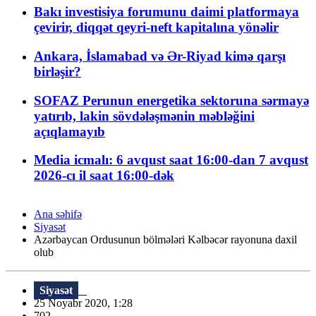
Bakı investisiya forumunu daimi platformaya
çevirir, diqqət qeyri-neft kapitalına yönəlir
Ankara, İslamabad və Ər-Riyad kimə qarşı
birləşir?
SOFAZ Perunun energetika sektoruna sərmayə
yatırıb, lakin sövdələşmənin məbləğini
açıqlamayıb
Media icmalı: 6 avqust saat 16:00-dan 7 avqust
2026-cı il saat 16:00-dək
Ana səhifə
Siyasət
Azərbaycan Ordusunun bölmələri Kəlbəcər rayonuna daxil
olub
Siyasət
25 Noyabr 2020, 1:28
702