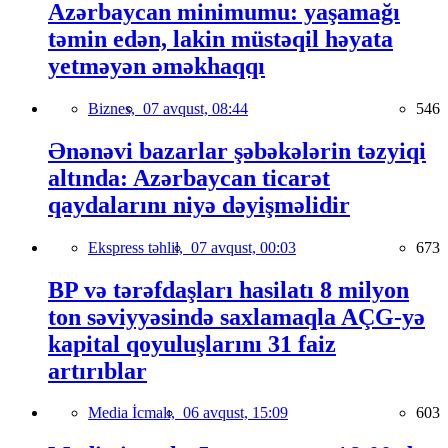
Azərbaycan minimumu: yaşamağı
təmin edən, lakin müstəqil həyata
yetməyən əməkhaqqı
Biznes,
07 avqust, 08:44
546
Ənənəvi bazarlar şəbəkələrin təzyiqi
altında: Azərbaycan ticarət
qaydalarını niyə dəyişməlidir
Ekspress təhlil,
07 avqust, 00:03
673
BP və tərəfdaşları hasilatı 8 milyon
ton səviyyəsində saxlamaqla AÇG-yə
kapital qoyuluşlarını 31 faiz
artırıblar
Media İcmalı,
06 avqust, 15:09
603