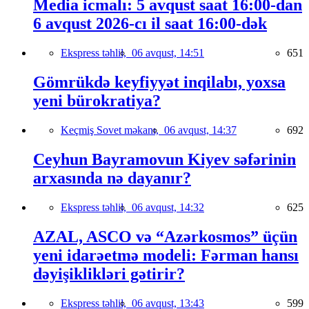
Media icmalı: 5 avqust saat 16:00-dan
6 avqust 2026-cı il saat 16:00-dək
Ekspress təhlil,
06 avqust, 14:51
651
Gömrükdə keyfiyyət inqilabı, yoxsa
yeni bürokratiya?
Keçmiş Sovet məkanı,
06 avqust, 14:37
692
Ceyhun Bayramovun Kiyev səfərinin
arxasında nə dayanır?
Ekspress təhlil,
06 avqust, 14:32
625
AZAL, ASCO və “Azərkosmos” üçün
yeni idarəetmə modeli: Fərman hansı
dəyişiklikləri gətirir?
Ekspress təhlil,
06 avqust, 13:43
599