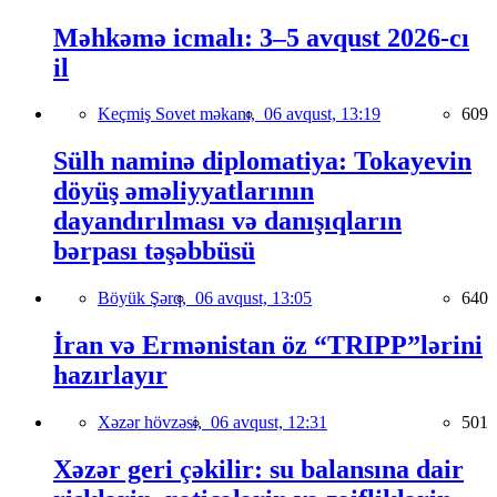
Məhkəmə icmalı: 3–5 avqust 2026-cı
il
Keçmiş Sovet məkanı,
06 avqust, 13:19
609
Sülh naminə diplomatiya: Tokayevin
döyüş əməliyyatlarının
dayandırılması və danışıqların
bərpası təşəbbüsü
Böyük Şərq,
06 avqust, 13:05
640
İran və Ermənistan öz “TRIPP”lərini
hazırlayır
Xəzər hövzəsi,
06 avqust, 12:31
501
Xəzər geri çəkilir: su balansına dair