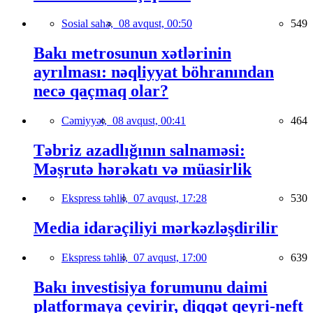
Sosial sahə,
08 avqust, 00:50
549
Bakı metrosunun xətlərinin
ayrılması: nəqliyyat böhranından
necə qaçmaq olar?
Cəmiyyət,
08 avqust, 00:41
464
Təbriz azadlığının salnaməsi:
Məşrutə hərəkatı və müasirlik
Ekspress təhlil,
07 avqust, 17:28
530
Media idarəçiliyi mərkəzləşdirilir
Ekspress təhlil,
07 avqust, 17:00
639
Bakı investisiya forumunu daimi
platformaya çevirir, diqqət qeyri-neft