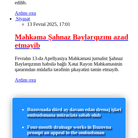
edilib.
Ardını oxu
Siyasət
13 Fevral 2025, 17:01
Məhkəmə Şahnaz Bəylərqızını azad
etməyib
Fevralın 13-də Apellyasiya Məhkəməsi jurnalist Şahnaz
Bəylərqızının həbsilə bağlı Xətai Rayon Məhkəməsinin
qərarından müdafiə tərəfinin şikayətini təmin etməyib.
Ardını oxu
Buzovnada dörd ay davam edən drenaj işləri
ombudsmana müraciətə səbəb olub
Four-month drainage works in Buzovna
prompt an appeal to the ombudsman