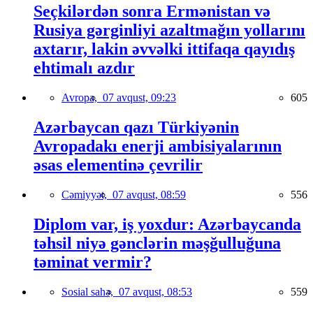
Seçkilərdən sonra Ermənistan və
Rusiya gərginliyi azaltmağın yollarını
axtarır, lakin əvvəlki ittifaqa qayıdış
ehtimalı azdır
Avropa,
07 avqust, 09:23
605
Azərbaycan qazı Türkiyənin
Avropadakı enerji ambisiyalarının
əsas elementinə çevrilir
Cəmiyyət,
07 avqust, 08:59
556
Diplom var, iş yoxdur: Azərbaycanda
təhsil niyə gənclərin məşğulluğuna
təminat vermir?
Sosial sahə,
07 avqust, 08:53
559