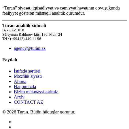
“Turan” siyasət, iqtisadiyyat və cəmiyyət həyatının qovuşuğunda
fəaliyyət göstərən müstəqil analitik qurumdur.
Turan analitik xidməti
Bakı, AZ1010
Süleyman Rəhimov küç.,186, Mən. 24
Tel.: (+99412) 440 11 96
agency@turan.az
Faydalı
İstifadə şərtləri
Məxfilik siyasti
Abunə
Haqqımızda
Bizim mütəxəssislərimiz
Arxiv
CONTACT AZ
© 2026 Turan. Bütün hüquqlar qorunur.