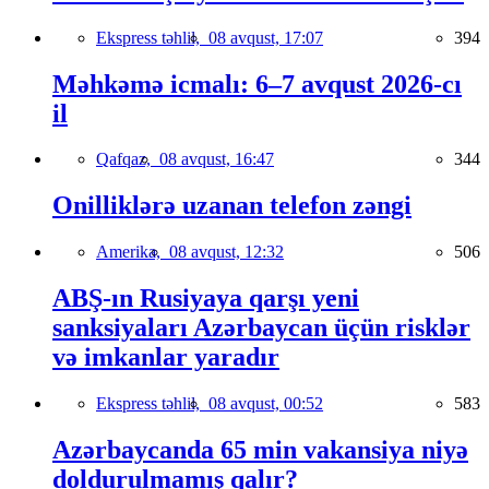
Ekspress təhlil,
08 avqust, 17:07
394
Məhkəmə icmalı: 6–7 avqust 2026-cı
il
Qafqaz,
08 avqust, 16:47
344
Onilliklərə uzanan telefon zəngi
Amerika,
08 avqust, 12:32
506
ABŞ-ın Rusiyaya qarşı yeni
sanksiyaları Azərbaycan üçün risklər
və imkanlar yaradır
Ekspress təhlil,
08 avqust, 00:52
583
Azərbaycanda 65 min vakansiya niyə
doldurulmamış qalır?