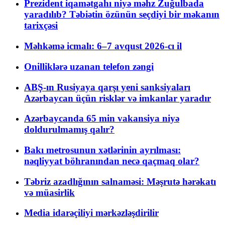
Prezident iqamətgahı niyə məhz Zuğulbada
yaradılıb? Təbiətin özünün seçdiyi bir məkanın
tarixçəsi
Məhkəmə icmalı: 6–7 avqust 2026-cı il
Onilliklərə uzanan telefon zəngi
ABŞ-ın Rusiyaya qarşı yeni sanksiyaları
Azərbaycan üçün risklər və imkanlar yaradır
Azərbaycanda 65 min vakansiya niyə
doldurulmamış qalır?
Bakı metrosunun xətlərinin ayrılması:
nəqliyyat böhranından necə qaçmaq olar?
Təbriz azadlığının salnaməsi: Məşrutə hərəkatı
və müasirlik
Media idarəçiliyi mərkəzləşdirilir