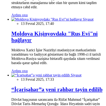
strukturların maraqlarına tabe olan bir qurum kimi təqdim
etməyə cəhd edir.
Ardını oxu
Siyasət
13 Fevral 2025, 17:40
Moldova Kişinyovdakı "Rus Evi"ni
bağlayır
Moldova Xarici İşlər Nazirliyi mədəniyyət mərkəzlərinin
yaradılması və fəaliyyət göstərməsi ilə bağlı 1998-ci il tarixli
Moldova-Rusiya sazişinə birtərəfli qaydada xitam verilməsi
barədə qərar qəbul edib.
Ardını oxu
Siyasət
13 Fevral 2025, 17:33
“İçərişəhər”ə yeni rəhbər təyin edilib
Dövlət başçısının sərəncamı ilə Rüfət Mahmud “İçərişəhər”
Dövlət Tarix-Memarlıq Qoruğu İdarə Heyətinin sədri təyin