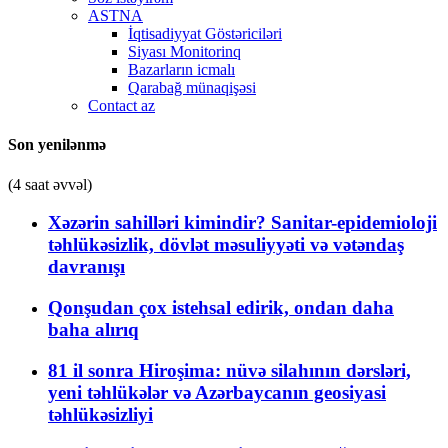
ASTNA
İqtisadiyyat Göstəriciləri
Siyası Monitorinq
Bazarların icmalı
Qarabağ münaqişəsi
Contact az
Son yenilənmə
(4 saat əvvəl)
Xəzərin sahilləri kimindir? Sanitar-epidemioloji
təhlükəsizlik, dövlət məsuliyyəti və vətəndaş
davranışı
Qonşudan çox istehsal edirik, ondan daha
baha alırıq
81 il sonra Hiroşima: nüvə silahının dərsləri,
yeni təhlükələr və Azərbaycanın geosiyasi
təhlükəsizliyi