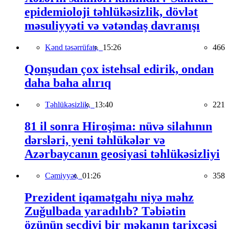
epidemioloji təhlükəsizlik, dövlət
məsuliyyəti və vətəndaş davranışı
Kənd təsərrüfatı,
15:26
466
Qonşudan çox istehsal edirik, ondan
daha baha alırıq
Təhlükəsizlik,
13:40
221
81 il sonra Hiroşima: nüvə silahının
dərsləri, yeni təhlükələr və
Azərbaycanın geosiyasi təhlükəsizliyi
Cəmiyyət,
01:26
358
Prezident iqamətgahı niyə məhz
Zuğulbada yaradılıb? Təbiətin
özünün seçdiyi bir məkanın tarixçəsi