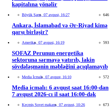
kapitalına yönəlir
Böyük Şərq,
07 avqust, 16:27
646
Ankara, İslamabad və Ər-Riyad kimə
qarşı birləşir?
Amerika,
07 avqust, 16:19
593
SOFAZ Perunun energetika
sektoruna sərmayə yatırıb, lakin
sövdələşmənin məbləğini açıqlamayıb
Media İcmalı,
07 avqust, 16:10
572
Media icmalı: 6 avqust saat 16:00-dan
7 avqust 2026-cı il saat 16:00-dək
Keçmiş Sovet məkanı,
07 avqust, 10:26
673