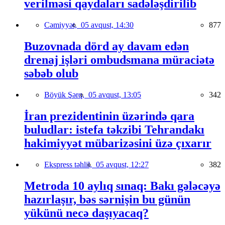
verilməsi qaydaları sadələşdirilib
Cəmiyyət,
05 avqust, 14:30
877
Buzovnada dörd ay davam edən
drenaj işləri ombudsmana müraciətə
səbəb olub
Böyük Şərq,
05 avqust, 13:05
342
İran prezidentinin üzərində qara
buludlar: istefa təkzibi Tehrandakı
hakimiyyət mübarizəsini üzə çıxarır
Ekspress təhlil,
05 avqust, 12:27
382
Metroda 10 aylıq sınaq: Bakı gələcəyə
hazırlaşır, bəs sərnişin bu günün
yükünü necə daşıyacaq?