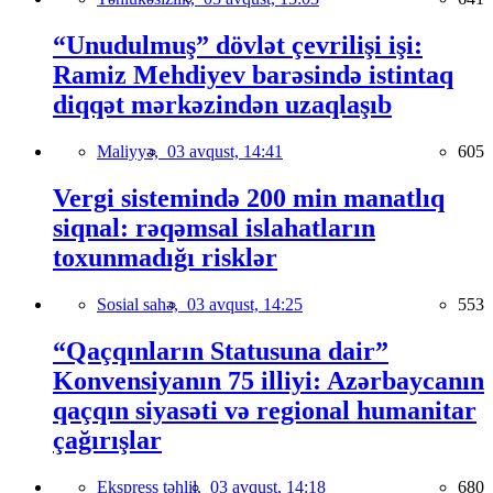
“Unudulmuş” dövlət çevrilişi işi:
Ramiz Mehdiyev barəsində istintaq
diqqət mərkəzindən uzaqlaşıb
Maliyyə,
03 avqust, 14:41
605
Vergi sistemində 200 min manatlıq
siqnal: rəqəmsal islahatların
toxunmadığı risklər
Sosial sahə,
03 avqust, 14:25
553
“Qaçqınların Statusuna dair”
Konvensiyanın 75 illiyi: Azərbaycanın
qaçqın siyasəti və regional humanitar
çağırışlar
Ekspress təhlil,
03 avqust, 14:18
680