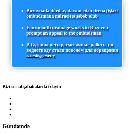
Buzovnada dörd ay davam edən drenaj işləri
ombudsmana müraciətə səbəb olub
Four-month drainage works in Buzovna
prompt an appeal to the ombudsman
В Бузовна четырехмесячные работы по
водоотводу стали поводом для обращения
к омбудсмену
Bizi sosial şəbəkələrdə izləyin
Gündəmdə