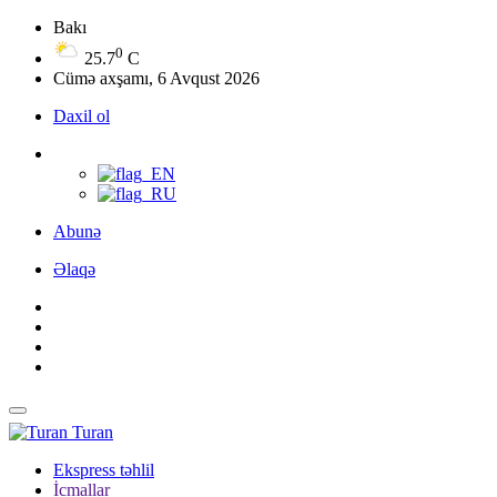
Bakı
0
25.7
C
Cümə axşamı, 6 Avqust 2026
Daxil ol
Abunə
Əlaqə
Turan
Ekspress təhlil
İcmallar