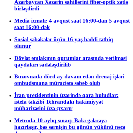
Azərbaycan Xəzərin sahillərini fiber-optik xətlə
birləşdirdi
Media icmalı: 4 avqust saat 16:00-dan 5 avqust
saat 16:00-dək
Sosial şəbəkələr üçün 16 yaş həddi tətbiq
olunur
Dövlət əmlakının qurumlar arasında verilməsi
qaydaları sadələşdirilib
Buzovnada dörd ay davam edən drenaj işləri
ombudsmana müraciətə səbəb olub
İran prezidentinin üzərində qara buludlar:
istefa təkzibi Tehrandakı hakimiyyət
mübarizəsini üzə çıxarır
Metroda 10 aylıq sınaq: Bakı gələcəyə
hazırlaşır, bəs sərnişin bu günün yükünü necə