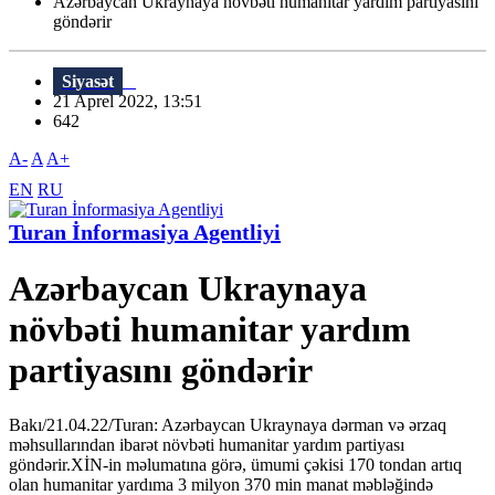
Azərbaycan Ukraynaya növbəti humanitar yardım partiyasını
göndərir
Siyasət
21 Aprel 2022, 13:51
642
A-
A
A+
EN
RU
Turan İnformasiya Agentliyi
Azərbaycan Ukraynaya
növbəti humanitar yardım
partiyasını göndərir
Bakı/21.04.22/Turan: Azərbaycan Ukraynaya dərman və ərzaq
məhsullarından ibarət növbəti humanitar yardım partiyası
göndərir.XİN-in məlumatına görə, ümumi çəkisi 170 tondan artıq
olan humanitar yardıma 3 milyon 370 min manat məbləğində