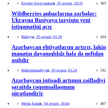
Keçmiş Sovet məkanı,
05 avqust, 10:35
303
Wildberries anbarlarına zərbələr:
Ukrayna Rusiyaya təzyiqin yeni
istiqamətini açır
Maliyyə,
05 avqust, 01:28
424
Azərbaycan ehtiyatlarını artırır, lakin
manatın dayanıqlılığı hələ də neftdən
asılıdır
Makroiqtisadiyyat,
05 avqust, 01:24
332
Azərbaycan iqtisadi artımın zəiflədiyi
şəraitdə rəqəmsallaşmanı
sürətləndirir
Media İcmalı,
04 avqust, 16:04
407