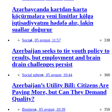
Azərbaycanda kartdan-karta
köçürmələrə yeni limitlər kölgə
iqtisadiyyatını hədəfə alır, lakin
suallar doğurur
Social,
05 avqust, 11:57
338
Azerbaijan seeks to tie youth policy to
results, but employment and brain
drain challenges persist
Social sphere,
05 avqust, 10:44
360
Azerbaijan’s Utility Bill: Citizens Are
Paying More, but Can They Demand
Quality?
Business,
05 avqust, 10:39
350