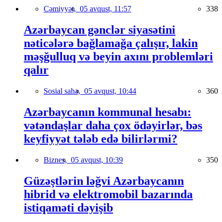
Cəmiyyət,
05 avqust, 11:57
338
Azərbaycan gənclər siyasətini
nəticələrə bağlamağa çalışır, lakin
məşğulluq və beyin axını problemləri
qalır
Sosial sahə,
05 avqust, 10:44
360
Azərbaycanın kommunal hesabı:
vətəndaşlar daha çox ödəyirlər, bəs
keyfiyyət tələb edə bilirlərmi?
Biznes,
05 avqust, 10:39
350
Güzəştlərin ləğvi Azərbaycanın
hibrid və elektromobil bazarında
istiqaməti dəyişib