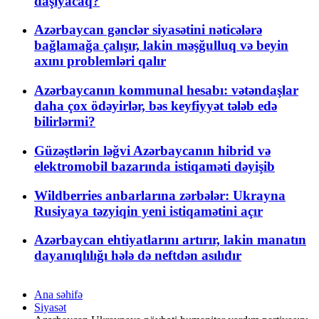
daşıyacaq?
Azərbaycan gənclər siyasətini nəticələrə
bağlamağa çalışır, lakin məşğulluq və beyin
axını problemləri qalır
Azərbaycanın kommunal hesabı: vətəndaşlar
daha çox ödəyirlər, bəs keyfiyyət tələb edə
bilirlərmi?
Güzəştlərin ləğvi Azərbaycanın hibrid və
elektromobil bazarında istiqaməti dəyişib
Wildberries anbarlarına zərbələr: Ukrayna
Rusiyaya təzyiqin yeni istiqamətini açır
Azərbaycan ehtiyatlarını artırır, lakin manatın
dayanıqlılığı hələ də neftdən asılıdır
Ana səhifə
Siyasət