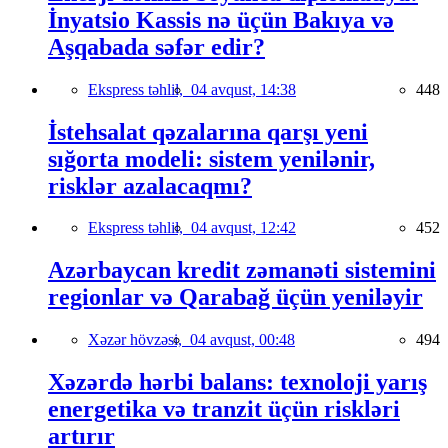
İnyatsio Kassis nə üçün Bakıya və
Aşqabada səfər edir?
Ekspress təhlil,
04 avqust, 14:38
448
İstehsalat qəzalarına qarşı yeni
sığorta modeli: sistem yenilənir,
risklər azalacaqmı?
Ekspress təhlil,
04 avqust, 12:42
452
Azərbaycan kredit zəmanəti sistemini
regionlar və Qarabağ üçün yeniləyir
Xəzər hövzəsi,
04 avqust, 00:48
494
Xəzərdə hərbi balans: texnoloji yarış
energetika və tranzit üçün riskləri
artırır