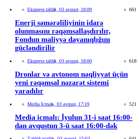
Ekspress təhlil,
03 avqust, 18:09
661
Enerji səmərəliliyinin idarə
olunmasını rəqəmsallaşdırılır,
Fondun maliyyə dayanıqlığını
gücləndirilir
Ekspress təhlil,
03 avqust, 18:00
618
Dronlar və avtonom nəqliyyat üçün
yeni rəqəmsal nəzarət sistemi
yaradılır
Media İcmalı,
03 avqust, 17:19
521
Media icmalı: İyulun 31-i saat 16:00-
dan avqustun 3-ü saat 16:00-dək
Təhlükəsizlik,
03 avqust, 15:03
641