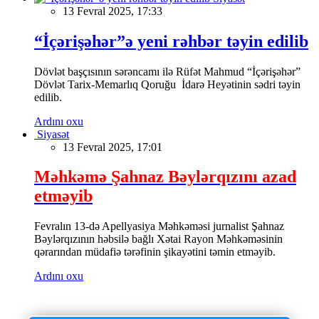
13 Fevral 2025, 17:33
“İçərişəhər”ə yeni rəhbər təyin edilib
Dövlət başçısının sərəncamı ilə Rüfət Mahmud “İçərişəhər”
Dövlət Tarix-Memarlıq Qoruğu İdarə Heyətinin sədri təyin
edilib.
Ardını oxu
Siyasət
13 Fevral 2025, 17:01
Məhkəmə Şahnaz Bəylərqızını azad
etməyib
Fevralın 13-də Apellyasiya Məhkəməsi jurnalist Şahnaz
Bəylərqızının həbsilə bağlı Xətai Rayon Məhkəməsinin
qərarından müdafiə tərəfinin şikayətini təmin etməyib.
Ardını oxu