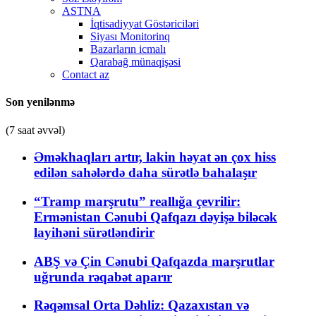
ASTNA
İqtisadiyyat Göstəriciləri
Siyası Monitorinq
Bazarların icmalı
Qarabağ münaqişəsi
Contact az
Son yenilənmə
(7 saat əvvəl)
Əməkhaqları artır, lakin həyat ən çox hiss
edilən sahələrdə daha sürətlə bahalaşır
“Tramp marşrutu” reallığa çevrilir:
Ermənistan Cənubi Qafqazı dəyişə biləcək
layihəni sürətləndirir
ABŞ və Çin Cənubi Qafqazda marşrutlar
uğrunda rəqabət aparır
Rəqəmsal Orta Dəhliz: Qazaxıstan və