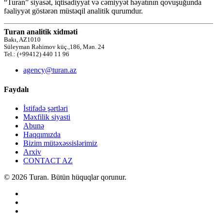
“Turan” siyasət, iqtisadiyyat və cəmiyyət həyatının qovuşuğunda
fəaliyyət göstərən müstəqil analitik qurumdur.
Turan analitik xidməti
Bakı, AZ1010
Süleyman Rəhimov küç.,186, Mən. 24
Tel.: (+99412) 440 11 96
agency@turan.az
Faydalı
İstifadə şərtləri
Məxfilik siyasti
Abunə
Haqqımızda
Bizim mütəxəssislərimiz
Arxiv
CONTACT AZ
© 2026 Turan. Bütün hüquqlar qorunur.