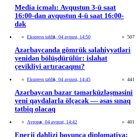
Media icmalı: Avqustun 3-ü saat
16:00-dan avqustun 4-ü saat 16:00-
dək
Ekspress təhlil,
04 avqust, 14:50
507
Azərbaycanda gömrük səlahiyyətləri
yenidən bölüşdürülür: islahat
çevikliyi artıracaqmı?
Ekspress təhlil,
04 avqust, 14:45
441
Azərbaycan bazar təmərküzləşməsini
yeni qaydalarla ölçəcək — əsas sınaq
tətbiq olacaq
Avropa,
04 avqust, 14:42
401
Enerji dəhlizi boyunca diplomatiya: