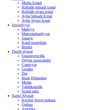
Media İcmalı
Həftəlik iqtisadi icmal
Həftəlik siyasi icmal
Aylıq İqtisadi İcmal
Aylıq Siyasi İcmal
İqtisadiyyat
Maliyyə
Makroiqtisadiyyat
Sənaye
Kənd təsərrüfatı
Biznes
Daxili siyasət
Qanunvericilik
Dövlət quruculuğu
Cəmiyyət
Gender
Din
İnsan Hüquqları
Media
Təhlükəsizlik
Sosial sahə
Xarici Siyasət
Keçmiş Sovet məkanı
Qafqaz
Amerika