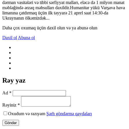
dərman vasitələri və tibbi sərfiyyat malları, eləcə də 1 milyon manat
məbləğində ərzaq məhsulları daxildir.Humanitar yükü Varşava hava
limanına çatdırmaq üçün ilk təyyarə 21 aprel saat 14:30-da
Ukraynanın ölkəmizdək...
Daha çox oxumaq üçün daxil olun və ya abunə olun
Daxil ol
Abunə ol
Rəy yaz
Ad *
Rəyiniz *
Oxudum və razıyam
Şərh göndərmə qaydaları
Göndər