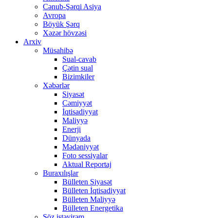
Cənub-Şərqi Asiya
Avropa
Böyük Şərq
Xəzər hövzəsi
Arxiv
Müsahibə
Sual-cavab
Çətin sual
Bizimkiler
Xəbərlər
Siyasət
Cəmiyyət
İqtisadiyyat
Maliyyə
Enerji
Dünyada
Mədəniyyət
Foto sessiyalar
Aktual Reportaj
Buraxılışlar
Bülleten Siyasət
Bülleten İqtisadiyyat
Bülleten Maliyyə
Bülleten Energetika
Söz istəyirəm