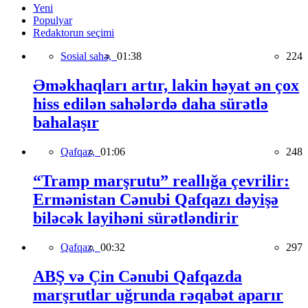
Yeni
Populyar
Redaktorun seçimi
Sosial sahə,
01:38
224
Əməkhaqları artır, lakin həyat ən çox
hiss edilən sahələrdə daha sürətlə
bahalaşır
Qafqaz,
01:06
248
“Tramp marşrutu” reallığa çevrilir:
Ermənistan Cənubi Qafqazı dəyişə
biləcək layihəni sürətləndirir
Qafqaz,
00:32
297
ABŞ və Çin Cənubi Qafqazda
marşrutlar uğrunda rəqabət aparır