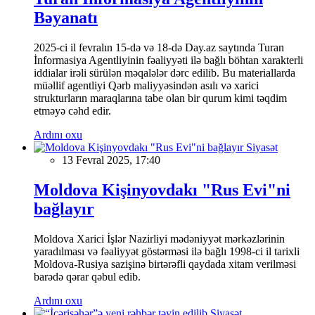
Bəyanatı
2025-ci il fevralın 15-də və 18-də Day.az saytında Turan
İnformasiya Agentliyinin fəaliyyəti ilə bağlı böhtan xarakterli
iddialar irəli sürülən məqalələr dərc edilib. Bu materiallarda
müəllif agentliyi Qərb maliyyəsindən asılı və xarici
strukturların maraqlarına tabe olan bir qurum kimi təqdim
etməyə cəhd edir.
Ardını oxu
Siyasət
13 Fevral 2025, 17:40
Moldova Kişinyovdakı "Rus Evi"ni
bağlayır
Moldova Xarici İşlər Nazirliyi mədəniyyət mərkəzlərinin
yaradılması və fəaliyyət göstərməsi ilə bağlı 1998-ci il tarixli
Moldova-Rusiya sazişinə birtərəfli qaydada xitam verilməsi
barədə qərar qəbul edib.
Ardını oxu
Siyasət