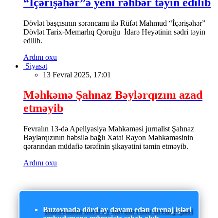
“İçərişəhər”ə yeni rəhbər təyin edilib
Dövlət başçısının sərəncamı ilə Rüfət Mahmud “İçərişəhər”
Dövlət Tarix-Memarlıq Qoruğu İdarə Heyətinin sədri təyin
edilib.
Ardını oxu
Siyasət
13 Fevral 2025, 17:01
Məhkəmə Şahnaz Bəylərqızını azad
etməyib
Fevralın 13-də Apellyasiya Məhkəməsi jurnalist Şahnaz
Bəylərqızının həbsilə bağlı Xətai Rayon Məhkəməsinin
qərarından müdafiə tərəfinin şikayətini təmin etməyib.
Ardını oxu
Buzovnada dörd ay davam edən drenaj işləri