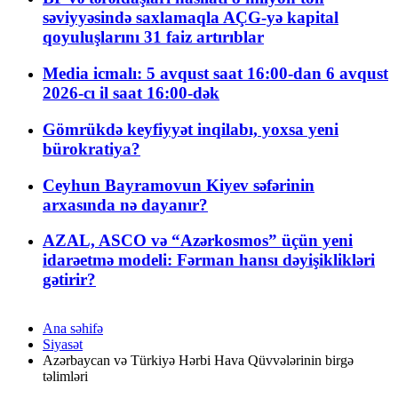
səviyyəsində saxlamaqla AÇG-yə kapital
qoyuluşlarını 31 faiz artırıblar
Media icmalı: 5 avqust saat 16:00-dan 6 avqust
2026-cı il saat 16:00-dək
Gömrükdə keyfiyyət inqilabı, yoxsa yeni
bürokratiya?
Ceyhun Bayramovun Kiyev səfərinin
arxasında nə dayanır?
AZAL, ASCO və “Azərkosmos” üçün yeni
idarəetmə modeli: Fərman hansı dəyişiklikləri
gətirir?
Ana səhifə
Siyasət
Azərbaycan və Türkiyə Hərbi Hava Qüvvələrinin birgə
təlimləri