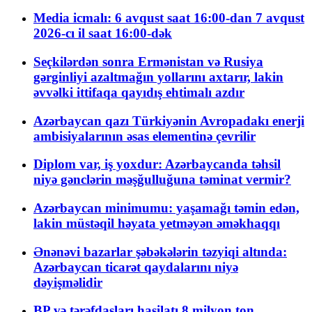
Media icmalı: 6 avqust saat 16:00-dan 7 avqust
2026-cı il saat 16:00-dək
Seçkilərdən sonra Ermənistan və Rusiya
gərginliyi azaltmağın yollarını axtarır, lakin
əvvəlki ittifaqa qayıdış ehtimalı azdır
Azərbaycan qazı Türkiyənin Avropadakı enerji
ambisiyalarının əsas elementinə çevrilir
Diplom var, iş yoxdur: Azərbaycanda təhsil
niyə gənclərin məşğulluğuna təminat vermir?
Azərbaycan minimumu: yaşamağı təmin edən,
lakin müstəqil həyata yetməyən əməkhaqqı
Ənənəvi bazarlar şəbəkələrin təzyiqi altında:
Azərbaycan ticarət qaydalarını niyə
dəyişməlidir
BP və tərəfdaşları hasilatı 8 milyon ton