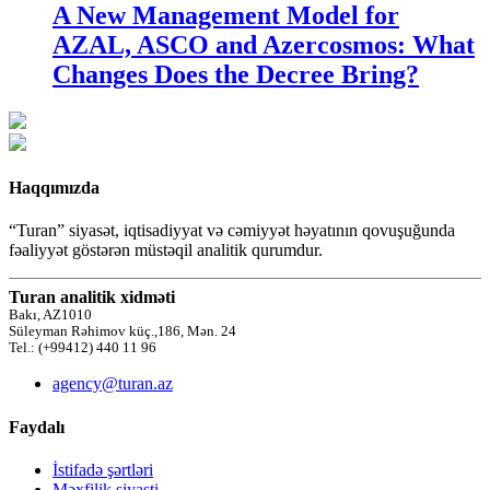
A New Management Model for
AZAL, ASCO and Azercosmos: What
Changes Does the Decree Bring?
Haqqımızda
“Turan” siyasət, iqtisadiyyat və cəmiyyət həyatının qovuşuğunda
fəaliyyət göstərən müstəqil analitik qurumdur.
Turan analitik xidməti
Bakı, AZ1010
Süleyman Rəhimov küç.,186, Mən. 24
Tel.: (+99412) 440 11 96
agency@turan.az
Faydalı
İstifadə şərtləri
Məxfilik siyasti