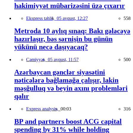
hakimiyyət mübarizəsini üzə çıxarır
Ekspress təhlil,
05 avqust, 12:27
558
Metroda 10 aylıq sınaq: Bakı gələcəyə
hazırlaşır, bəs sərnişin bu günün
yükünü necə daşıyacaq?
Cəmiyyət,
05 avqust, 11:57
500
Azərbaycan gənclər siyasətini
nəticələrə bağlamağa çalışır, lakin
məşğulluq və beyin axını problemləri
qalır
Express analysis,
00:03
316
BP and partners boost ACG capital
spending by 31% while holding