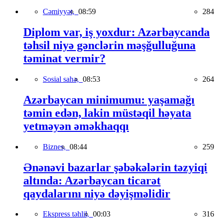
Cəmiyyət,
08:59
284
Diplom var, iş yoxdur: Azərbaycanda
təhsil niyə gənclərin məşğulluğuna
təminat vermir?
Sosial sahə,
08:53
264
Azərbaycan minimumu: yaşamağı
təmin edən, lakin müstəqil həyata
yetməyən əməkhaqqı
Biznes,
08:44
259
Ənənəvi bazarlar şəbəkələrin təzyiqi
altında: Azərbaycan ticarət
qaydalarını niyə dəyişməlidir
Ekspress təhlil,
00:03
316