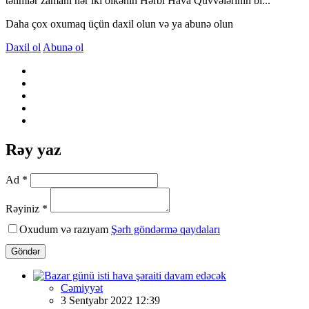
təlimlər zamanı hər iki ölkənin Hərbi Hava Qüvvələrinin bi...
Daha çox oxumaq üçün daxil olun və ya abunə olun
Daxil ol
Abunə ol
Rəy yaz
Ad *
Rəyiniz *
Oxudum və razıyam
Şərh göndərmə qaydaları
Göndər
Cəmiyyət
3 Sentyabr 2022 12:39