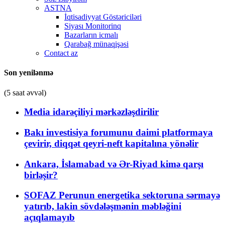
ASTNA
İqtisadiyyat Göstəriciləri
Siyası Monitorinq
Bazarların icmalı
Qarabağ münaqişəsi
Contact az
Son yenilənmə
(5 saat əvvəl)
Media idarəçiliyi mərkəzləşdirilir
Bakı investisiya forumunu daimi platformaya
çevirir, diqqət qeyri-neft kapitalına yönəlir
Ankara, İslamabad və Ər-Riyad kimə qarşı
birləşir?
SOFAZ Perunun energetika sektoruna sərmayə
yatırıb, lakin sövdələşmənin məbləğini
açıqlamayıb