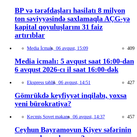
BP və tərəfdaşları hasilatı 8 milyon
ton səviyyəsində saxlamaqla AÇG-yə
kapital qoyuluşlarını 31 faiz
artırıblar
Media İcmalı,
06 avqust, 15:09
409
Media icmalı: 5 avqust saat 16:00-dan
6 avqust 2026-cı il saat 16:00-dək
Ekspress təhlil,
06 avqust, 14:51
427
Gömrükdə keyfiyyət inqilabı, yoxsa
yeni bürokratiya?
Keçmiş Sovet məkanı,
06 avqust, 14:37
457
Ceyhun Bayramovun Kiyev səfərinin