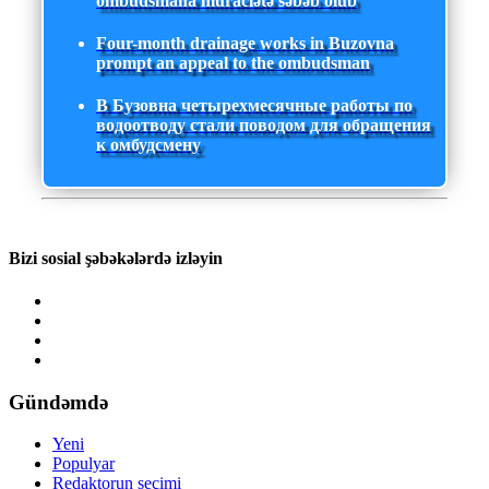
ombudsmana müraciətə səbəb olub
Four-month drainage works in Buzovna
prompt an appeal to the ombudsman
В Бузовна четырехмесячные работы по
водоотводу стали поводом для обращения
к омбудсмену
Bizi sosial şəbəkələrdə izləyin
Gündəmdə
Yeni
Populyar
Redaktorun seçimi