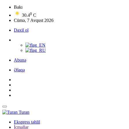
Bakı
0
30.4
C
Cümə, 7 Avqust 2026
Daxil ol
Abunə
Əlaqə
Turan
Ekspress təhlil
İcmallar