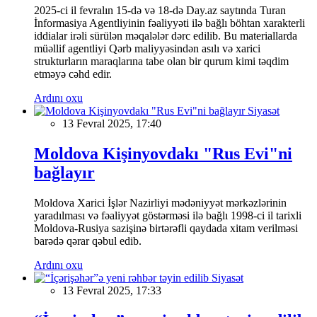
2025-ci il fevralın 15-də və 18-də Day.az saytında Turan
İnformasiya Agentliyinin fəaliyyəti ilə bağlı böhtan xarakterli
iddialar irəli sürülən məqalələr dərc edilib. Bu materiallarda
müəllif agentliyi Qərb maliyyəsindən asılı və xarici
strukturların maraqlarına tabe olan bir qurum kimi təqdim
etməyə cəhd edir.
Ardını oxu
Siyasət
13 Fevral 2025, 17:40
Moldova Kişinyovdakı "Rus Evi"ni
bağlayır
Moldova Xarici İşlər Nazirliyi mədəniyyət mərkəzlərinin
yaradılması və fəaliyyət göstərməsi ilə bağlı 1998-ci il tarixli
Moldova-Rusiya sazişinə birtərəfli qaydada xitam verilməsi
barədə qərar qəbul edib.
Ardını oxu
Siyasət
13 Fevral 2025, 17:33