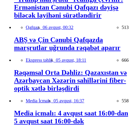
Ermənistan Cənubi Qafqazı dəyişə
biləcək layihəni sürətləndirir
Qafqaz,
06 avqust, 00:32
513
ABŞ və Çin Cənubi Qafqazda
marşrutlar uğrunda rəqabət aparır
Ekspress təhlil,
05 avqust, 18:11
666
Rəqəmsal Orta Dəhliz: Qazaxıstan və
Azərbaycan Xəzərin sahillərini fiber-
optik xətlə birləşdirdi
Media İcmalı,
05 avqust, 16:37
558
Media icmalı: 4 avqust saat 16:00-dan
5 avqust saat 16:00-dək