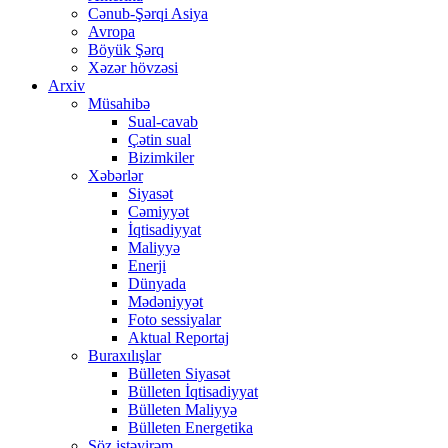
Cənub-Şərqi Asiya
Avropa
Böyük Şərq
Xəzər hövzəsi
Arxiv
Müsahibə
Sual-cavab
Çətin sual
Bizimkiler
Xəbərlər
Siyasət
Cəmiyyət
İqtisadiyyat
Maliyyə
Enerji
Dünyada
Mədəniyyət
Foto sessiyalar
Aktual Reportaj
Buraxılışlar
Bülleten Siyasət
Bülleten İqtisadiyyat
Bülleten Maliyyə
Bülleten Energetika
Söz istəyirəm