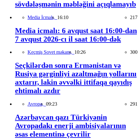
sövdələşmənin məbləğini açıqlamayıb
Media İcmalı,
16:10
217
Media icmalı: 6 avqust saat 16:00-dan
7 avqust 2026-cı il saat 16:00-dək
Keçmiş Sovet məkanı,
10:26
300
Seçkilərdən sonra Ermənistan və
Rusiya gərginliyi azaltmağın yollarını
axtarır, lakin əvvəlki ittifaqa qayıdış
ehtimalı azdır
Avropa,
09:23
291
Azərbaycan qazı Türkiyənin
Avropadakı enerji ambisiyalarının
əsas elementinə çevrilir