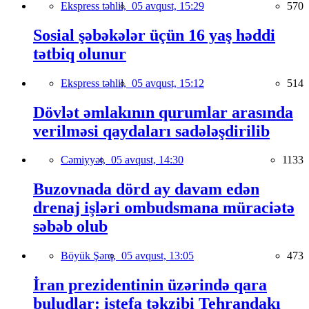
Ekspress təhlil,
05 avqust, 15:29
570
Sosial şəbəkələr üçün 16 yaş həddi
tətbiq olunur
Ekspress təhlil,
05 avqust, 15:12
514
Dövlət əmlakının qurumlar arasında
verilməsi qaydaları sadələşdirilib
Cəmiyyət,
05 avqust, 14:30
1133
Buzovnada dörd ay davam edən
drenaj işləri ombudsmana müraciətə
səbəb olub
Böyük Şərq,
05 avqust, 13:05
473
İran prezidentinin üzərində qara
buludlar: istefa təkzibi Tehrandakı