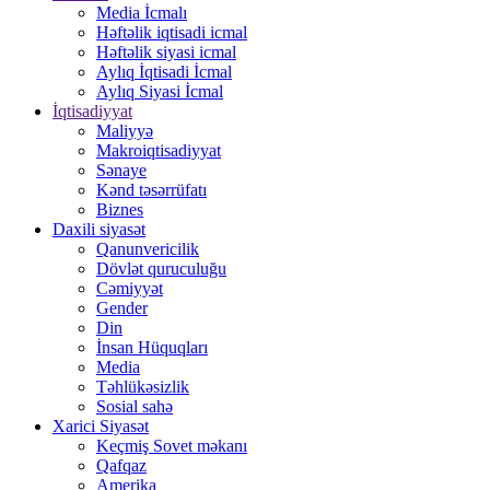
Media İcmalı
Həftəlik iqtisadi icmal
Həftəlik siyasi icmal
Aylıq İqtisadi İcmal
Aylıq Siyasi İcmal
İqtisadiyyat
Maliyyə
Makroiqtisadiyyat
Sənaye
Kənd təsərrüfatı
Biznes
Daxili siyasət
Qanunvericilik
Dövlət quruculuğu
Cəmiyyət
Gender
Din
İnsan Hüquqları
Media
Təhlükəsizlik
Sosial sahə
Xarici Siyasət
Keçmiş Sovet məkanı
Qafqaz
Amerika