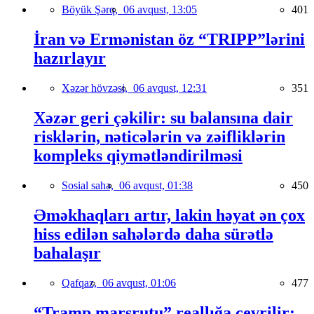
Böyük Şərq,
06 avqust, 13:05
401
İran və Ermənistan öz “TRIPP”lərini
hazırlayır
Xəzər hövzəsi,
06 avqust, 12:31
351
Xəzər geri çəkilir: su balansına dair
risklərin, nəticələrin və zəifliklərin
kompleks qiymətləndirilməsi
Sosial sahə,
06 avqust, 01:38
450
Əməkhaqları artır, lakin həyat ən çox
hiss edilən sahələrdə daha sürətlə
bahalaşır
Qafqaz,
06 avqust, 01:06
477
“Tramp marşrutu” reallığa çevrilir: