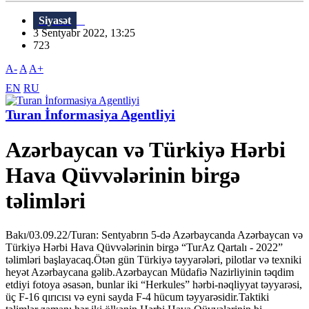
Siyasət
3 Sentyabr 2022, 13:25
723
A-
A
A+
EN
RU
Turan İnformasiya Agentliyi
Azərbaycan və Türkiyə Hərbi
Hava Qüvvələrinin birgə
təlimləri
Bakı/03.09.22/Turan: Sentyabrın 5-də Azərbaycanda Azərbaycan və
Türkiyə Hərbi Hava Qüvvələrinin birgə “TurAz Qartalı - 2022”
təlimləri başlayacaq.Ötən gün Türkiyə təyyarələri, pilotlar və texniki
heyət Azərbaycana gəlib.Azərbaycan Müdafiə Nazirliyinin təqdim
etdiyi fotoya əsasən, bunlar iki “Herkules” hərbi-nəqliyyat təyyarəsi,
üç F-16 qırıcısı və eyni sayda F-4 hücum təyyarəsidir.Taktiki