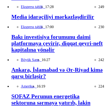
Ekspress təhlil,
17:28
249
Media idarəçiliyi mərkəzləşdirilir
Ekspress təhlil,
17:00
230
Bakı investisiya forumunu daimi
platformaya çevirir, diqqət qeyri-neft
kapitalına yönəlir
Böyük Şərq,
16:27
242
Ankara, İslamabad və Ər-Riyad kimə
qarşı birləşir?
Amerika,
16:19
224
SOFAZ Perunun energetika
sektoruna sərmayə yatırıb, lakin