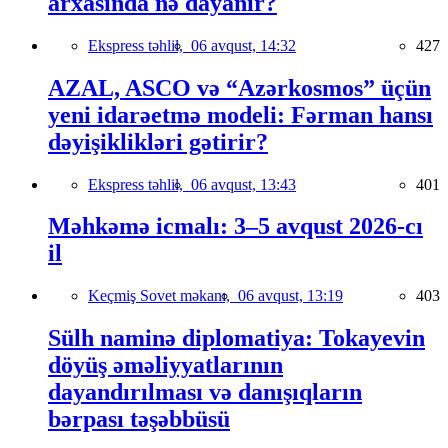
arxasında nə dayanır?
Ekspress təhlil,
06 avqust, 14:32
427
AZAL, ASCO və “Azərkosmos” üçün
yeni idarəetmə modeli: Fərman hansı
dəyişiklikləri gətirir?
Ekspress təhlil,
06 avqust, 13:43
401
Məhkəmə icmalı: 3–5 avqust 2026-cı
il
Keçmiş Sovet məkanı,
06 avqust, 13:19
403
Sülh naminə diplomatiya: Tokayevin
döyüş əməliyyatlarının
dayandırılması və danışıqların
bərpası təşəbbüsü