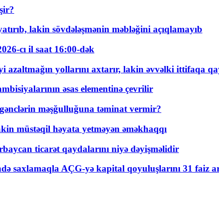
şir?
tırıb, lakin sövdələşmənin məbləğini açıqlamayıb
026-cı il saat 16:00-dək
 azaltmağın yollarını axtarır, lakin əvvəlki ittifaqa qa
bisiyalarının əsas elementinə çevrilir
 gənclərin məşğulluğuna təminat vermir?
kin müstəqil həyata yetməyən əməkhaqqı
rbaycan ticarət qaydalarını niyə dəyişməlidir
ində saxlamaqla AÇG-yə kapital qoyuluşlarını 31 faiz ar