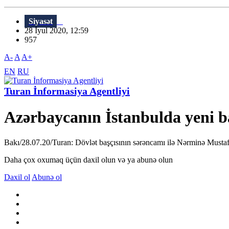
Siyasət
28 İyul 2020, 12:59
957
A-
A
A+
EN
RU
Turan İnformasiya Agentliyi
Azərbaycanın İstanbulda yeni b
Bakı/28.07.20/Turan: Dövlət başçısının sərəncamı ilə Nərminə Mustaf
Daha çox oxumaq üçün daxil olun və ya abunə olun
Daxil ol
Abunə ol