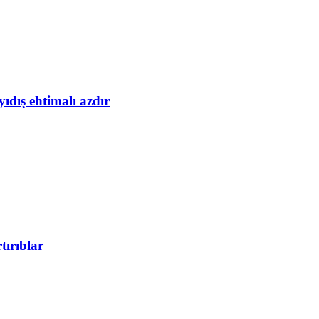
yıdış ehtimalı azdır
tırıblar