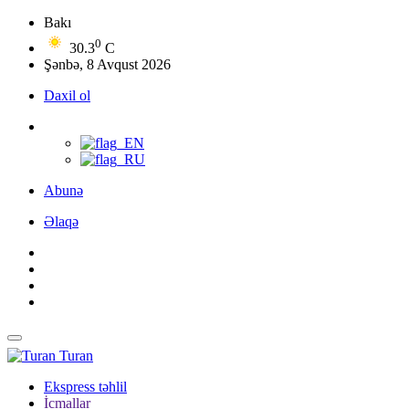
Bakı
0
30.3
C
Şənbə, 8 Avqust 2026
Daxil ol
Abunə
Əlaqə
Turan
Ekspress təhlil
İcmallar