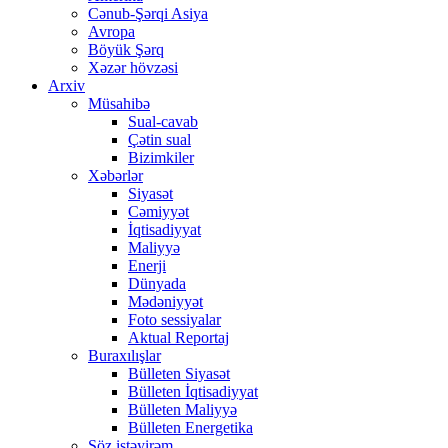
Cənub-Şərqi Asiya
Avropa
Böyük Şərq
Xəzər hövzəsi
Arxiv
Müsahibə
Sual-cavab
Çətin sual
Bizimkiler
Xəbərlər
Siyasət
Cəmiyyət
İqtisadiyyat
Maliyyə
Enerji
Dünyada
Mədəniyyət
Foto sessiyalar
Aktual Reportaj
Buraxılışlar
Bülleten Siyasət
Bülleten İqtisadiyyat
Bülleten Maliyyə
Bülleten Energetika
Söz istəyirəm