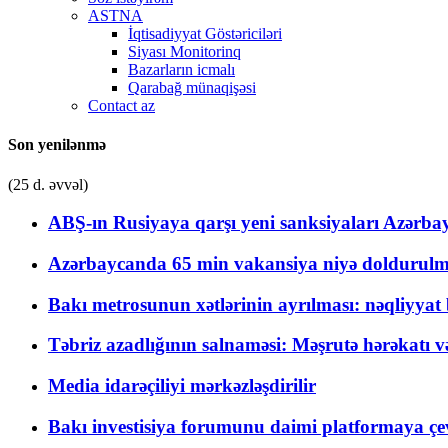
ASTNA
İqtisadiyyat Göstəriciləri
Siyası Monitorinq
Bazarların icmalı
Qarabağ münaqişəsi
Contact az
Son yenilənmə
(25 d. əvvəl)
ABŞ-ın Rusiyaya qarşı yeni sanksiyaları Azərba
Azərbaycanda 65 min vakansiya niyə doldurulm
Bakı metrosunun xətlərinin ayrılması: nəqliyya
Təbriz azadlığının salnaməsi: Məşrutə hərəkatı v
Media idarəçiliyi mərkəzləşdirilir
Bakı investisiya forumunu daimi platformaya çevi