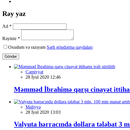
Rəy yaz
Ad *
Rəyiniz *
Oxudum və razıyam
Şərh göndərmə qaydaları
Göndər
Cəmiyyət
28 İyul 2020 12:46
Məmməd İbrahimə qarşı cinayət ittiham
Maliyyə
28 İyul 2020 13:03
Valyuta hərracında dollara tələbat 3 m