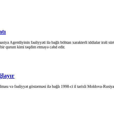
atı
iya Agentliyinin fəaliyyəti ilə bağlı böhtan xarakterli iddialar irəli sü
n bir qurum kimi təqdim etməyə cəhd edir.
ğlayır
ası və fəaliyyət göstərməsi ilə bağlı 1998-ci il tarixli Moldova-Rusiya 