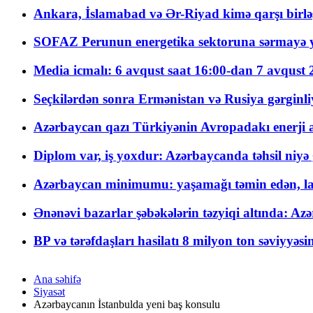
Ankara, İslamabad və Ər-Riyad kimə qarşı birlə
SOFAZ Perunun energetika sektoruna sərmayə ya
Media icmalı: 6 avqust saat 16:00-dan 7 avqust 2
Seçkilərdən sonra Ermənistan və Rusiya gərginliyi
Azərbaycan qazı Türkiyənin Avropadakı enerji am
Diplom var, iş yoxdur: Azərbaycanda təhsil niyə
Azərbaycan minimumu: yaşamağı təmin edən, la
Ənənəvi bazarlar şəbəkələrin təzyiqi altında: Azə
BP və tərəfdaşları hasilatı 8 milyon ton səviyyəs
Ana səhifə
Siyasət
Azərbaycanın İstanbulda yeni baş konsulu