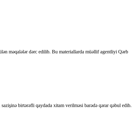
rülən məqalələr dərc edilib. Bu materiallarda müəllif agentliyi Qərb
sazişinə birtərəfli qaydada xitam verilməsi barədə qərar qəbul edib.