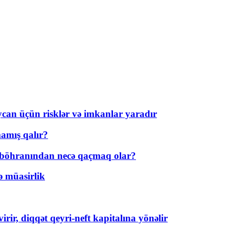
ycan üçün risklər və imkanlar yaradır
amış qalır?
t böhranından necə qaçmaq olar?
ə müasirlik
rir, diqqət qeyri-neft kapitalına yönəlir