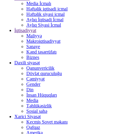
Media İcmalı
Həftəlik iqtisadi icmal
Həftəlik siyasi icmal
Aylıq İqtisadi İcmal
Aylıq Siyasi İcmal
İqtisadiyyat
Maliyyə
Makroiqtisadiyyat
Sənaye
Kənd təsərrüfatı
Biznes
Daxili siyasət
Qanunvericilik
Dövlət quruculuğu
Cəmiyyət
Gender
Din
İnsan Hüquqları
Media
Təhlükəsizlik
Sosial sahə
Xarici Siyasət
Keçmiş Sovet məkanı
Qafqaz
Amerika