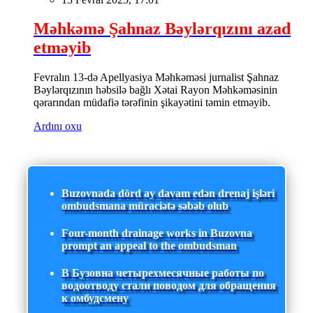
Məhkəmə Şahnaz Bəylərqızını azad
etməyib
Fevralın 13-də Apellyasiya Məhkəməsi jurnalist Şahnaz
Bəylərqızının həbsilə bağlı Xətai Rayon Məhkəməsinin
qərarından müdafiə tərəfinin şikayətini təmin etməyib.
Ardını oxu
Buzovnada dörd ay davam edən drenaj işləri
ombudsmana müraciətə səbəb olub
Four-month drainage works in Buzovna
prompt an appeal to the ombudsman
В Бузовна четырехмесячные работы по
водоотводу стали поводом для обращения
к омбудсмену