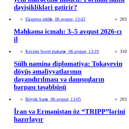
dəyişiklikləri gətirir?
Ekspress təhlil,
06 avqust, 13:43
293
Məhkəmə icmalı: 3–5 avqust 2026-cı
il
Keçmiş Sovet məkanı,
06 avqust, 13:19
310
Sülh naminə diplomatiya: Tokayevin
döyüş əməliyyatlarının
dayandırılması və danışıqların
bərpası təşəbbüsü
Böyük Şərq,
06 avqust, 13:05
293
İran və Ermənistan öz “TRIPP”lərini
hazırlayır