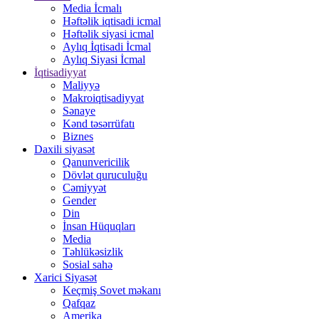
Media İcmalı
Həftəlik iqtisadi icmal
Həftəlik siyasi icmal
Aylıq İqtisadi İcmal
Aylıq Siyasi İcmal
İqtisadiyyat
Maliyyə
Makroiqtisadiyyat
Sənaye
Kənd təsərrüfatı
Biznes
Daxili siyasət
Qanunvericilik
Dövlət quruculuğu
Cəmiyyət
Gender
Din
İnsan Hüquqları
Media
Təhlükəsizlik
Sosial sahə
Xarici Siyasət
Keçmiş Sovet məkanı
Qafqaz
Amerika