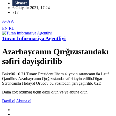
Siyasət
6 Oktyabr 2021, 17:24
717
A-
A
A+
EN
RU
Turan İnformasiya Agentliyi
Azərbaycanın Qırğızıstandakı
səfiri dəyişdirilib
Bakı/06.10.21/Turan: Prezident İlham əliyevin sərəncamı ilə Lətif
Qəndilov Azərbaycanın Qırğızıstanda səfiri təyin edilib.Digər
Sərəncamla Hidayət Orucov bu vəzifədən geri çağırılıb.-02D-
Daha çox oxumaq üçün daxil olun və ya abunə olun
Daxil ol
Abunə ol