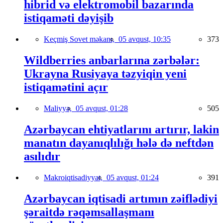
hibrid və elektromobil bazarında
istiqaməti dəyişib
Keçmiş Sovet məkanı,
05 avqust, 10:35
373
Wildberries anbarlarına zərbələr:
Ukrayna Rusiyaya təzyiqin yeni
istiqamətini açır
Maliyyə,
05 avqust, 01:28
505
Azərbaycan ehtiyatlarını artırır, lakin
manatın dayanıqlılığı hələ də neftdən
asılıdır
Makroiqtisadiyyat,
05 avqust, 01:24
391
Azərbaycan iqtisadi artımın zəiflədiyi
şəraitdə rəqəmsallaşmanı