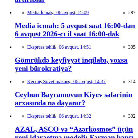
Media İcmalı,
06 avqust, 15:09
287
Media icmalı: 5 avqust saat 16:00-dan
6 avqust 2026-cı il saat 16:00-dək
Ekspress təhlil,
06 avqust, 14:51
305
Gömrükdə keyfiyyət inqilabı, yoxsa
yeni bürokratiya?
Keçmiş Sovet məkanı,
06 avqust, 14:37
314
Ceyhun Bayramovun Kiyev səfərinin
arxasında nə dayanır?
Ekspress təhlil,
06 avqust, 14:32
302
AZAL, ASCO və “Azərkosmos” üçün
yeni idarəetmə modeli: Fərman hansı