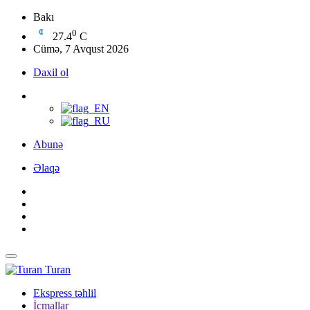
Bakı
0
27.4
C
Cümə, 7 Avqust 2026
Daxil ol
Abunə
Əlaqə
Turan
Ekspress təhlil
İcmallar