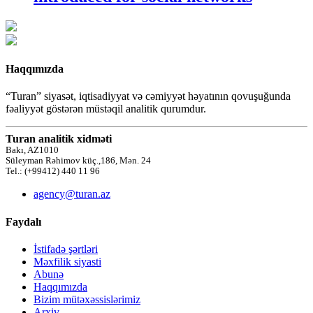
Haqqımızda
“Turan” siyasət, iqtisadiyyat və cəmiyyət həyatının qovuşuğunda
fəaliyyət göstərən müstəqil analitik qurumdur.
Turan analitik xidməti
Bakı, AZ1010
Süleyman Rəhimov küç.,186, Mən. 24
Tel.: (+99412) 440 11 96
agency@turan.az
Faydalı
İstifadə şərtləri
Məxfilik siyasti
Abunə
Haqqımızda
Bizim mütəxəssislərimiz
Arxiv