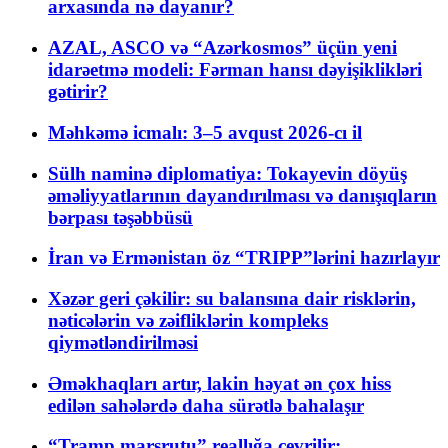
arxasında nə dayanır?
AZAL, ASCO və “Azərkosmos” üçün yeni
idarəetmə modeli: Fərman hansı dəyişiklikləri
gətirir?
Məhkəmə icmalı: 3–5 avqust 2026-cı il
Sülh naminə diplomatiya: Tokayevin döyüş
əməliyyatlarının dayandırılması və danışıqların
bərpası təşəbbüsü
İran və Ermənistan öz “TRIPP”lərini hazırlayır
Xəzər geri çəkilir: su balansına dair risklərin,
nəticələrin və zəifliklərin kompleks
qiymətləndirilməsi
Əməkhaqları artır, lakin həyat ən çox hiss
edilən sahələrdə daha sürətlə bahalaşır
“Tramp marşrutu” reallığa çevrilir: