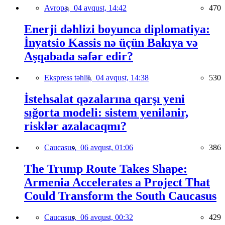
Avropa,
04 avqust, 14:42
470
Enerji dəhlizi boyunca diplomatiya:
İnyatsio Kassis nə üçün Bakıya və
Aşqabada səfər edir?
Ekspress təhlil,
04 avqust, 14:38
530
İstehsalat qəzalarına qarşı yeni
sığorta modeli: sistem yenilənir,
risklər azalacaqmı?
Caucasus,
06 avqust, 01:06
386
The Trump Route Takes Shape:
Armenia Accelerates a Project That
Could Transform the South Caucasus
Caucasus,
06 avqust, 00:32
429