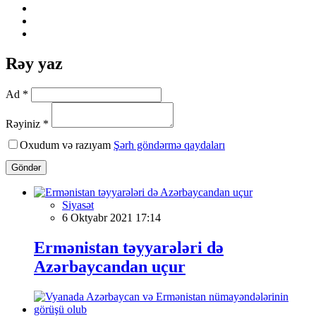
Rəy yaz
Ad *
Rəyiniz *
Oxudum və razıyam
Şərh göndərmə qaydaları
Göndər
Siyasət
6 Oktyabr 2021 17:14
Ermənistan təyyarələri də
Azərbaycandan uçur