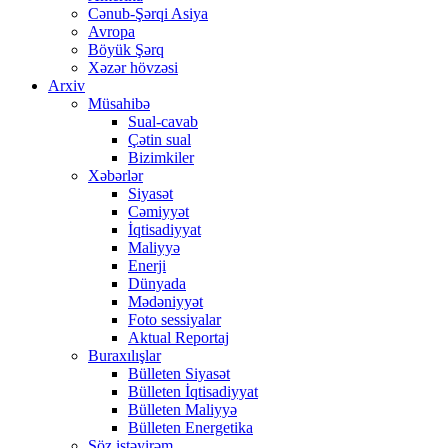
Cənub-Şərqi Asiya
Avropa
Böyük Şərq
Xəzər hövzəsi
Arxiv
Müsahibə
Sual-cavab
Çətin sual
Bizimkiler
Xəbərlər
Siyasət
Cəmiyyət
İqtisadiyyat
Maliyyə
Enerji
Dünyada
Mədəniyyət
Foto sessiyalar
Aktual Reportaj
Buraxılışlar
Bülleten Siyasət
Bülleten İqtisadiyyat
Bülleten Maliyyə
Bülleten Energetika
Söz istəyirəm