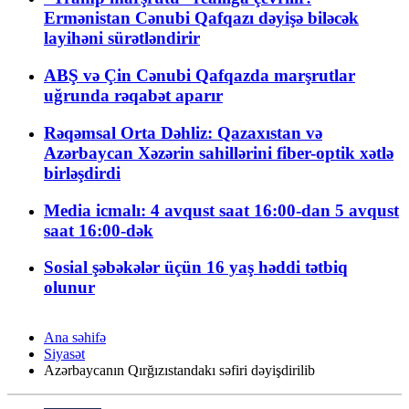
Ermənistan Cənubi Qafqazı dəyişə biləcək
layihəni sürətləndirir
ABŞ və Çin Cənubi Qafqazda marşrutlar
uğrunda rəqabət aparır
Rəqəmsal Orta Dəhliz: Qazaxıstan və
Azərbaycan Xəzərin sahillərini fiber-optik xətlə
birləşdirdi
Media icmalı: 4 avqust saat 16:00-dan 5 avqust
saat 16:00-dək
Sosial şəbəkələr üçün 16 yaş həddi tətbiq
olunur
Ana səhifə
Siyasət
Azərbaycanın Qırğızıstandakı səfiri dəyişdirilib