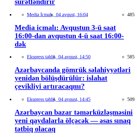
sürətləndirir
Media İcmalı,
04 avqust, 16:04
485
Media icmalı: Avqustun 3-ü saat
16:00-dan avqustun 4-ü saat 16:00-
dək
Ekspress təhlil,
04 avqust, 14:50
585
Azərbaycanda gömrük səlahiyyətləri
yenidən bölüşdürülür: islahat
çevikliyi artıracaqmı?
Ekspress təhlil,
04 avqust, 14:45
509
Azərbaycan bazar təmərküzləşməsini
yeni qaydalarla ölçəcək — əsas sınaq
tətbiq olacaq