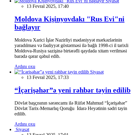
Siyasət
13 Fevral 2025, 17:40
Moldova Kişinyovdakı "Rus Evi"ni
bağlayır
Moldova Xarici İşlər Nazirliyi mədəniyyət mərkəzlərinin
yaradılması və fəaliyyət göstərməsi ilə bağlı 1998-ci il tarixli
Moldova-Rusiya sazişinə birtərəfli qaydada xitam verilməsi
barədə qərar qəbul edib.
Ardını oxu
Siyasət
13 Fevral 2025, 17:33
“İçərişəhər”ə yeni rəhbər təyin edilib
Dövlət başçısının sərəncamı ilə Rüfət Mahmud “İçərişəhər”
Dövlət Tarix-Memarlıq Qoruğu İdarə Heyətinin sədri təyin
edilib.
Ardını oxu
Siyasət
13 Fevral 2025, 17:01