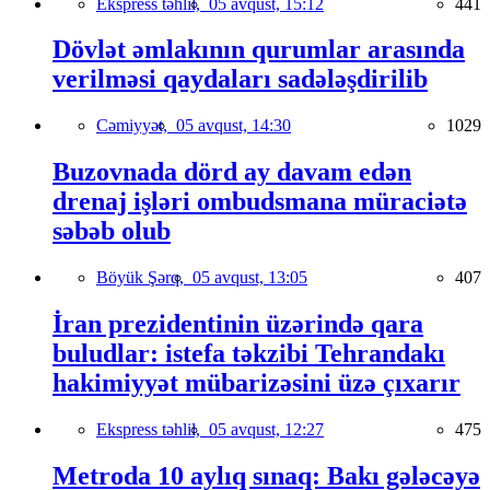
Ekspress təhlil,
05 avqust, 15:12
441
Dövlət əmlakının qurumlar arasında
verilməsi qaydaları sadələşdirilib
Cəmiyyət,
05 avqust, 14:30
1029
Buzovnada dörd ay davam edən
drenaj işləri ombudsmana müraciətə
səbəb olub
Böyük Şərq,
05 avqust, 13:05
407
İran prezidentinin üzərində qara
buludlar: istefa təkzibi Tehrandakı
hakimiyyət mübarizəsini üzə çıxarır
Ekspress təhlil,
05 avqust, 12:27
475
Metroda 10 aylıq sınaq: Bakı gələcəyə