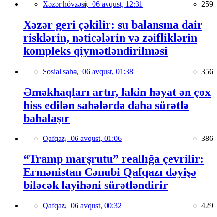
Xəzər hövzəsi,
06 avqust, 12:31
259
Xəzər geri çəkilir: su balansına dair
risklərin, nəticələrin və zəifliklərin
kompleks qiymətləndirilməsi
Sosial sahə,
06 avqust, 01:38
356
Əməkhaqları artır, lakin həyat ən çox
hiss edilən sahələrdə daha sürətlə
bahalaşır
Qafqaz,
06 avqust, 01:06
386
“Tramp marşrutu” reallığa çevrilir:
Ermənistan Cənubi Qafqazı dəyişə
biləcək layihəni sürətləndirir
Qafqaz,
06 avqust, 00:32
429