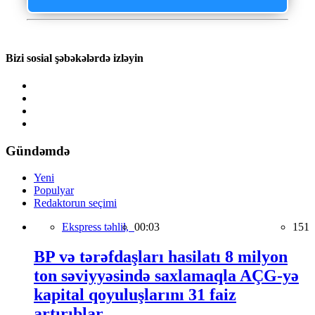
Bizi sosial şəbəkələrdə izləyin
Gündəmdə
Yeni
Populyar
Redaktorun seçimi
Ekspress təhlil,
00:03
151
BP və tərəfdaşları hasilatı 8 milyon
ton səviyyəsində saxlamaqla AÇG-yə
kapital qoyuluşlarını 31 faiz
artırıblar