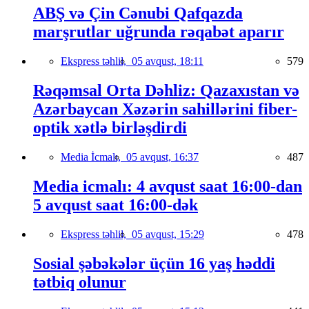
ABŞ və Çin Cənubi Qafqazda
marşrutlar uğrunda rəqabət aparır
Ekspress təhlil,
05 avqust, 18:11
579
Rəqəmsal Orta Dəhliz: Qazaxıstan və
Azərbaycan Xəzərin sahillərini fiber-
optik xətlə birləşdirdi
Media İcmalı,
05 avqust, 16:37
487
Media icmalı: 4 avqust saat 16:00-dan
5 avqust saat 16:00-dək
Ekspress təhlil,
05 avqust, 15:29
478
Sosial şəbəkələr üçün 16 yaş həddi
tətbiq olunur