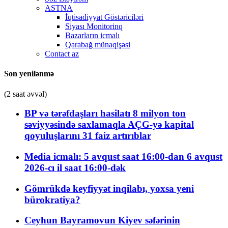
ASTNA
İqtisadiyyat Göstəriciləri
Siyası Monitorinq
Bazarların icmalı
Qarabağ münaqişəsi
Contact az
Son yenilənmə
(2 saat əvvəl)
BP və tərəfdaşları hasilatı 8 milyon ton
səviyyəsində saxlamaqla AÇG-yə kapital
qoyuluşlarını 31 faiz artırıblar
Media icmalı: 5 avqust saat 16:00-dan 6 avqust
2026-cı il saat 16:00-dək
Gömrükdə keyfiyyət inqilabı, yoxsa yeni
bürokratiya?
Ceyhun Bayramovun Kiyev səfərinin