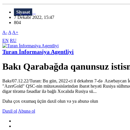
Siyasət
7 Dekabr 2022, 15:47
804
A-
A
A+
EN
RU
Turan İnformasiya Agentliyi
Bakı Qarabağda qanunsuz istism
Bakı/07.12.22/Turan: Bu gün, 2022-ci il dekabrın 7-də Azərbaycan İqt
"AzerGold" QSC-nin mütəxəssislərindən ibarət heyəti Rusiya sülhməram
digər törəmə fəsadlar ilə bağlı Xocalıda Rusiya sü...
Daha çox oxumaq üçün daxil olun və ya abunə olun
Daxil ol
Abunə ol