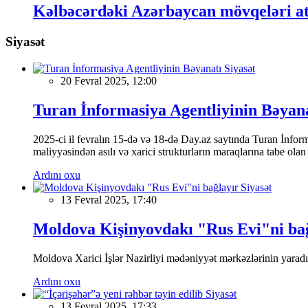
Kəlbəcərdəki Azərbaycan mövqeləri at
Siyasət
Siyasət
20 Fevral 2025, 12:00
Turan İnformasiya Agentliyinin Bəyan
2025-ci il fevralın 15-də və 18-də Day.az saytında Turan İnformas
maliyyəsindən asılı və xarici strukturların maraqlarına tabe ola
Ardını oxu
Siyasət
13 Fevral 2025, 17:40
Moldova Kişinyovdakı "Rus Evi"ni ba
Moldova Xarici İşlər Nazirliyi mədəniyyət mərkəzlərinin yaradılm
Ardını oxu
Siyasət
13 Fevral 2025, 17:33