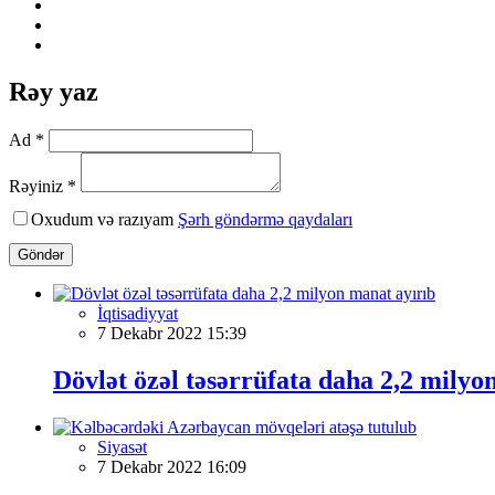
Rəy yaz
Ad *
Rəyiniz *
Oxudum və razıyam
Şərh göndərmə qaydaları
Göndər
İqtisadiyyat
7 Dekabr 2022 15:39
Dövlət özəl təsərrüfata daha 2,2 milyo
Siyasət
7 Dekabr 2022 16:09