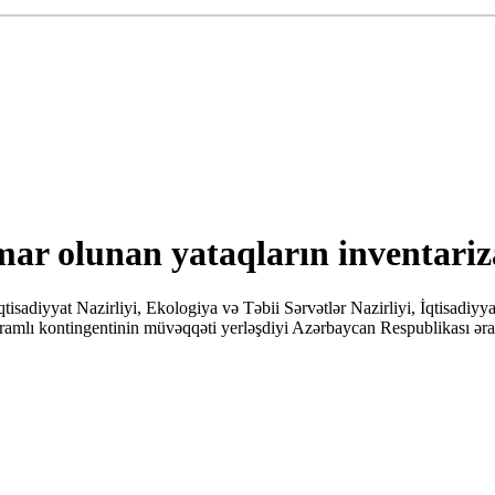
ar olunan yataqların inventariz
isadiyyat Nazirliyi, Ekologiya və Təbii Sərvətlər Nazirliyi, İqtisadiy
lı kontingentinin müvəqqəti yerləşdiyi Azərbaycan Respublikası ərazilə