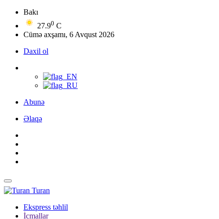
Bakı
0
27.9
C
Cümə axşamı, 6 Avqust 2026
Daxil ol
Abunə
Əlaqə
Turan
Ekspress təhlil
İcmallar