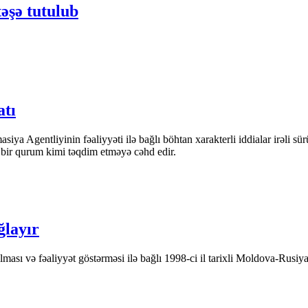
əşə tutulub
atı
iya Agentliyinin fəaliyyəti ilə bağlı böhtan xarakterli iddialar irəli sü
n bir qurum kimi təqdim etməyə cəhd edir.
ğlayır
ası və fəaliyyət göstərməsi ilə bağlı 1998-ci il tarixli Moldova-Rusiya 