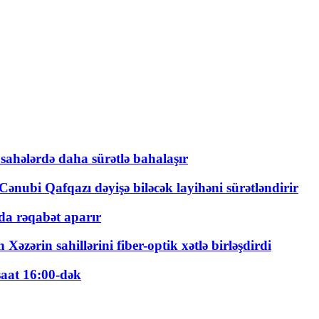
 sahələrdə daha sürətlə bahalaşır
ənubi Qafqazı dəyişə biləcək layihəni sürətləndirir
a rəqabət aparır
zərin sahillərini fiber-optik xətlə birləşdirdi
saat 16:00-dək