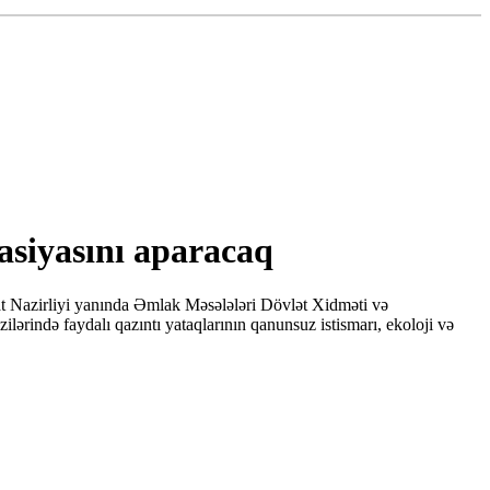
asiyasını aparacaq
yat Nazirliyi yanında Əmlak Məsələləri Dövlət Xidməti və
rində faydalı qazıntı yataqlarının qanunsuz istismarı, ekoloji və