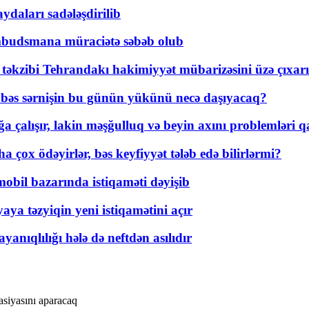
daları sadələşdirilib
mbudsmana müraciətə səbəb olub
a təkzibi Tehrandakı hakimiyyət mübarizəsini üzə çıxarı
r, bəs sərnişin bu günün yükünü necə daşıyacaq?
a çalışır, lakin məşğulluq və beyin axını problemləri qa
ox ödəyirlər, bəs keyfiyyət tələb edə bilirlərmi?
mobil bazarında istiqaməti dəyişib
ya təzyiqin yeni istiqamətini açır
yanıqlılığı hələ də neftdən asılıdır
asiyasını aparacaq