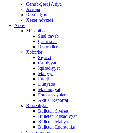
Cənub-Şərqi Asiya
Avropa
Böyük Şərq
Xəzər hövzəsi
Arxiv
Müsahibə
Sual-cavab
Çətin sual
Bizimkiler
Xəbərlər
Siyasət
Cəmiyyət
İqtisadiyyat
Maliyyə
Enerji
Dünyada
Mədəniyyət
Foto sessiyalar
Aktual Reportaj
Buraxılışlar
Bülleten Siyasət
Bülleten İqtisadiyyat
Bülleten Maliyyə
Bülleten Energetika
Söz istəyirəm