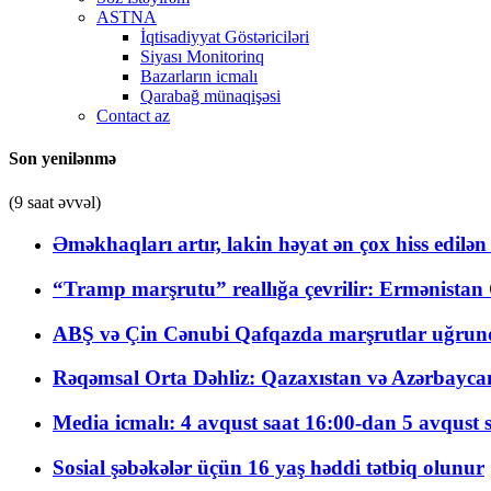
ASTNA
İqtisadiyyat Göstəriciləri
Siyası Monitorinq
Bazarların icmalı
Qarabağ münaqişəsi
Contact az
Son yenilənmə
(9 saat əvvəl)
Əməkhaqları artır, lakin həyat ən çox hiss edilən
“Tramp marşrutu” reallığa çevrilir: Ermənistan C
ABŞ və Çin Cənubi Qafqazda marşrutlar uğrund
Rəqəmsal Orta Dəhliz: Qazaxıstan və Azərbaycan Xə
Media icmalı: 4 avqust saat 16:00-dan 5 avqust 
Sosial şəbəkələr üçün 16 yaş həddi tətbiq olunur