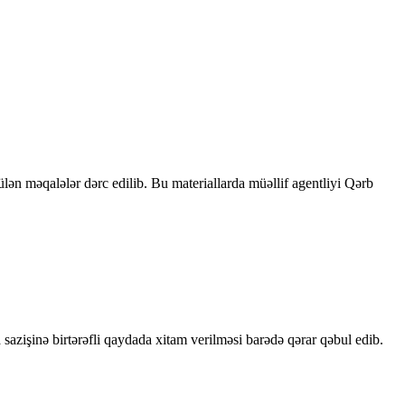
rülən məqalələr dərc edilib. Bu materiallarda müəllif agentliyi Qərb
sazişinə birtərəfli qaydada xitam verilməsi barədə qərar qəbul edib.