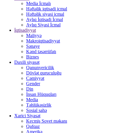
Media İcmalı
Həftəlik iqtisadi icmal
Həftəlik siyasi icmal
Aylıq İqtisadi İcmal
Aylıq Siyasi İcmal
İqtisadiyyat
Maliyyə
Makroiqtisadiyyat
Sənaye
Kənd təsərrüfatı
Biznes
Daxili siyasət
Qanunvericilik
Dövlət quruculuğu
Cəmiyyət
Gender
Din
İnsan Hüquqları
Media
Təhlükəsizlik
Sosial sahə
Xarici Siyasət
Keçmiş Sovet məkanı
Qafqaz
Amerika