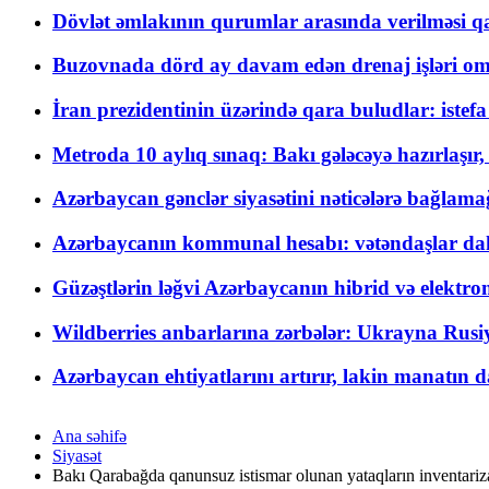
Dövlət əmlakının qurumlar arasında verilməsi qay
Buzovnada dörd ay davam edən drenaj işləri o
İran prezidentinin üzərində qara buludlar: istef
Metroda 10 aylıq sınaq: Bakı gələcəyə hazırlaşı
Azərbaycan gənclər siyasətini nəticələrə bağlamağ
Azərbaycanın kommunal hesabı: vətəndaşlar daha ç
Güzəştlərin ləğvi Azərbaycanın hibrid və elektro
Wildberries anbarlarına zərbələr: Ukrayna Rusiya
Azərbaycan ehtiyatlarını artırır, lakin manatın da
Ana səhifə
Siyasət
Bakı Qarabağda qanunsuz istismar olunan yataqların inventariz