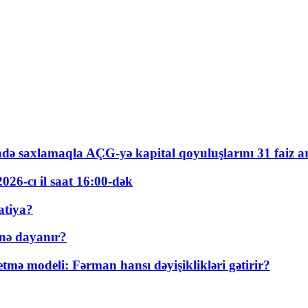
ində saxlamaqla AÇG-yə kapital qoyuluşlarını 31 faiz ar
026-cı il saat 16:00-dək
atiya?
nə dayanır?
ə modeli: Fərman hansı dəyişiklikləri gətirir?