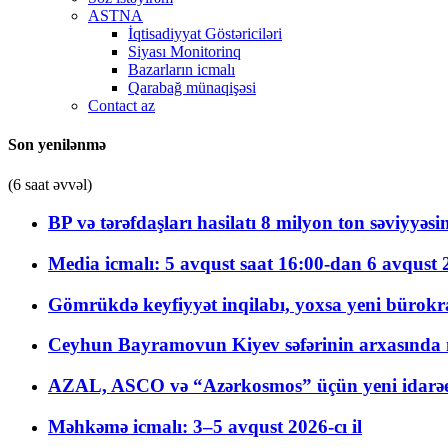
ASTNA
İqtisadiyyat Göstəriciləri
Siyası Monitorinq
Bazarların icmalı
Qarabağ münaqişəsi
Contact az
Son yenilənmə
(6 saat əvvəl)
BP və tərəfdaşları hasilatı 8 milyon ton səviyyəs
Media icmalı: 5 avqust saat 16:00-dan 6 avqust 2
Gömrükdə keyfiyyət inqilabı, yoxsa yeni bürokr
Ceyhun Bayramovun Kiyev səfərinin arxasında 
AZAL, ASCO və “Azərkosmos” üçün yeni idarəetm
Məhkəmə icmalı: 3–5 avqust 2026-cı il