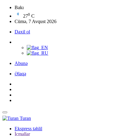
Bakı
0
27
C
Cümə, 7 Avqust 2026
Daxil ol
Abunə
Əlaqə
Turan
Ekspress təhlil
İcmallar