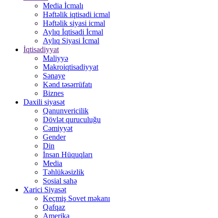
Media İcmalı
Həftəlik iqtisadi icmal
Həftəlik siyasi icmal
Aylıq İqtisadi İcmal
Aylıq Siyasi İcmal
İqtisadiyyat
Maliyyə
Makroiqtisadiyyat
Sənaye
Kənd təsərrüfatı
Biznes
Daxili siyasət
Qanunvericilik
Dövlət quruculuğu
Cəmiyyət
Gender
Din
İnsan Hüquqları
Media
Təhlükəsizlik
Sosial sahə
Xarici Siyasət
Keçmiş Sovet məkanı
Qafqaz
Amerika