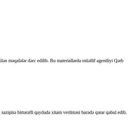
rülən məqalələr dərc edilib. Bu materiallarda müəllif agentliyi Qərb
sazişinə birtərəfli qaydada xitam verilməsi barədə qərar qəbul edib.