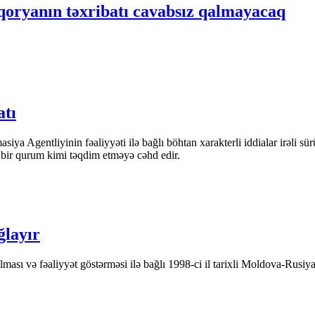
iqoryanın təxribatı cavabsız qalmayacaq
atı
iya Agentliyinin fəaliyyəti ilə bağlı böhtan xarakterli iddialar irəli sü
n bir qurum kimi təqdim etməyə cəhd edir.
ğlayır
ası və fəaliyyət göstərməsi ilə bağlı 1998-ci il tarixli Moldova-Rusiya 