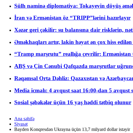
Sülh naminə diplomatiya: Tokayevin döyüş əməli
İran və Ermənistan öz “TRIPP”lərini hazırlayır
Xəzər geri çəkilir: su balansına dair risklərin, nə
Əməkhaqları artır, lakin həyat ən çox hiss edilən
“Tramp marşrutu” reallığa çevrilir: Ermənistan C
ABŞ və Çin Cənubi Qafqazda marşrutlar uğrund
Rəqəmsal Orta Dəhliz: Qazaxıstan və Azərbaycan Xə
Media icmalı: 4 avqust saat 16:00-dan 5 avqust 
Sosial şəbəkələr üçün 16 yaş həddi tətbiq olunur
Ana səhifə
Siyasət
Bayden Konqresdən Ukrayna üçün 13,7 milyard dollar istəyir