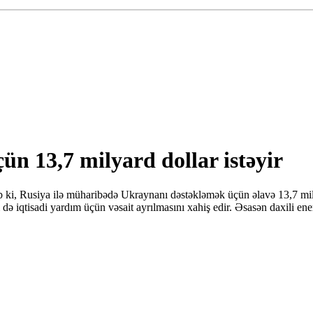
 13,7 milyard dollar istəyir
i, Rusiya ilə müharibədə Ukraynanı dəstəkləmək üçün əlavə 13,7 milya
ə iqtisadi yardım üçün vəsait ayrılmasını xahiş edir. Əsasən daxili ener