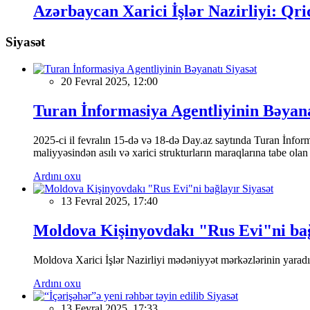
Azərbaycan Xarici İşlər Nazirliyi: Qr
Siyasət
Siyasət
20 Fevral 2025, 12:00
Turan İnformasiya Agentliyinin Bəyan
2025-ci il fevralın 15-də və 18-də Day.az saytında Turan İnformas
maliyyəsindən asılı və xarici strukturların maraqlarına tabe ola
Ardını oxu
Siyasət
13 Fevral 2025, 17:40
Moldova Kişinyovdakı "Rus Evi"ni ba
Moldova Xarici İşlər Nazirliyi mədəniyyət mərkəzlərinin yaradılm
Ardını oxu
Siyasət
13 Fevral 2025, 17:33