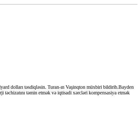
rd dolları təsdiqləsin. Turan-ın Vaşinqton müxbiri bildirib.Bayden
ji təchizatını təmin etmək və iqtisadi xərcləri kompensasiya etmək