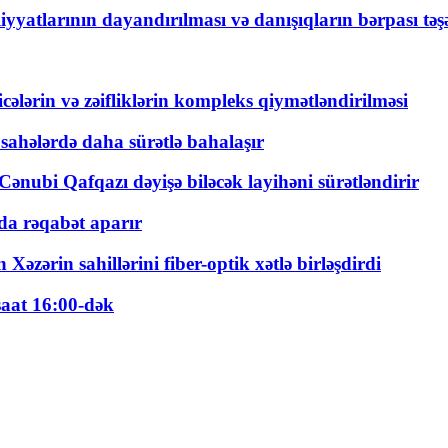
yyatlarının dayandırılması və danışıqların bərpası tə
ticələrin və zəifliklərin kompleks qiymətləndirilməsi
 sahələrdə daha sürətlə bahalaşır
ənubi Qafqazı dəyişə biləcək layihəni sürətləndirir
a rəqabət aparır
zərin sahillərini fiber-optik xətlə birləşdirdi
saat 16:00-dək