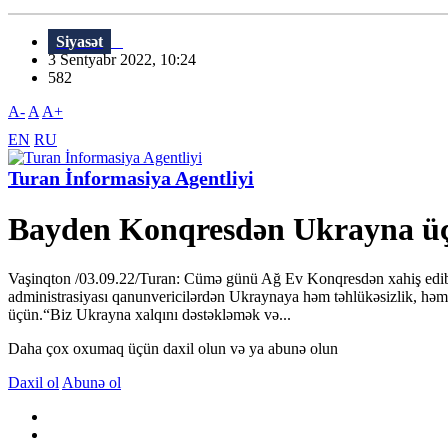
Siyasət
3 Sentyabr 2022, 10:24
582
A-
A
A+
EN
RU
Turan İnformasiya Agentliyi
Bayden Konqresdən Ukrayna üçün
Vaşinqton /03.09.22/Turan: Cümə günü Ağ Ev Konqresdən xahiş edib k
administrasiyası qanunvericilərdən Ukraynaya həm təhlükəsizlik, həm d
üçün.“Biz Ukrayna xalqını dəstəkləmək və...
Daha çox oxumaq üçün daxil olun və ya abunə olun
Daxil ol
Abunə ol