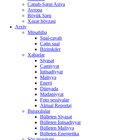
Cənub-Şərqi Asiya
Avropa
Böyük Şərq
Xəzər hövzəsi
Arxiv
Müsahibə
Sual-cavab
Çətin sual
Bizimkiler
Xəbərlər
Siyasət
Cəmiyyət
İqtisadiyyat
Maliyyə
Enerji
Dünyada
Mədəniyyət
Foto sessiyalar
Aktual Reportaj
Buraxılışlar
Bülleten Siyasət
Bülleten İqtisadiyyat
Bülleten Maliyyə
Bülleten Energetika
Söz istəyirəm