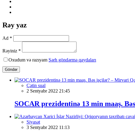
Rəy yaz
Ad *
Rəyiniz *
Oxudum və razıyam
Şərh göndərmə qaydaları
Göndər
Çətin sual
2 Sentyabr 2022 21:45
SOCAR prezidentinə 13 min maaş. Bəs 
Siyasət
3 Sentyabr 2022 11:13