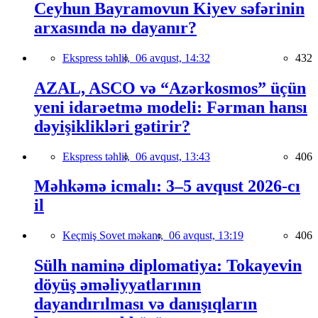
Ceyhun Bayramovun Kiyev səfərinin
arxasında nə dayanır?
Ekspress təhlil,
06 avqust, 14:32
432
AZAL, ASCO və “Azərkosmos” üçün
yeni idarəetmə modeli: Fərman hansı
dəyişiklikləri gətirir?
Ekspress təhlil,
06 avqust, 13:43
406
Məhkəmə icmalı: 3–5 avqust 2026-cı
il
Keçmiş Sovet məkanı,
06 avqust, 13:19
406
Sülh naminə diplomatiya: Tokayevin
döyüş əməliyyatlarının
dayandırılması və danışıqların