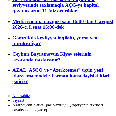
səviyyəsində saxlamaqla AÇG-yə kapital
qoyuluşlarını 31 faiz artırıblar
Media icmalı: 5 avqust saat 16:00-dan 6 avqust
2026-cı il saat 16:00-dək
Gömrükdə keyfiyyət inqilabı, yoxsa yeni
bürokratiya?
Ceyhun Bayramovun Kiyev səfərinin
arxasında nə dayanır?
AZAL, ASCO və “Azərkosmos” üçün yeni
idarəetmə modeli: Fərman hansı dəyişiklikləri
gətirir?
Ana səhifə
Siyasət
Azərbaycan Xarici İşlər Nazirliyi: Qriqoryanın təxribatı
cavabsız qalmayacaq