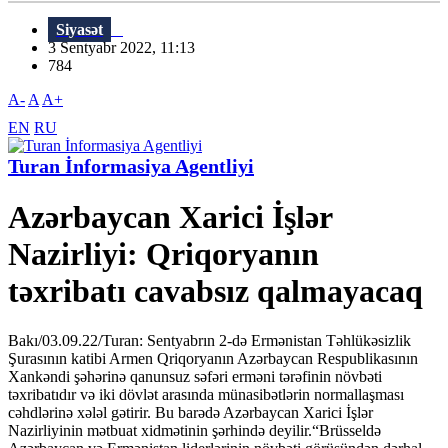
Siyasət
3 Sentyabr 2022, 11:13
784
A-
A
A+
EN
RU
Turan İnformasiya Agentliyi
Azərbaycan Xarici İşlər
Nazirliyi: Qriqoryanın
təxribatı cavabsız qalmayacaq
Bakı/03.09.22/Turan: Sentyabrın 2-də Ermənistan Təhlükəsizlik
Şurasının katibi Armen Qriqoryanın Azərbaycan Respublikasının
Xankəndi şəhərinə qanunsuz səfəri erməni tərəfinin növbəti
təxribatıdır və iki dövlət arasında münasibətlərin normallaşması
cəhdlərinə xələl gətirir. Bu barədə Azərbaycan Xarici İşlər
Nazirliyinin mətbuat xidmətinin şərhində deyilir.“Brüsseldə