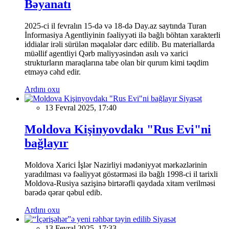
Bəyanatı
2025-ci il fevralın 15-də və 18-də Day.az saytında Turan
İnformasiya Agentliyinin fəaliyyəti ilə bağlı böhtan xarakterli
iddialar irəli sürülən məqalələr dərc edilib. Bu materiallarda
müəllif agentliyi Qərb maliyyəsindən asılı və xarici
strukturların maraqlarına tabe olan bir qurum kimi təqdim
etməyə cəhd edir.
Ardını oxu
Siyasət
13 Fevral 2025, 17:40
Moldova Kişinyovdakı "Rus Evi"ni
bağlayır
Moldova Xarici İşlər Nazirliyi mədəniyyət mərkəzlərinin
yaradılması və fəaliyyət göstərməsi ilə bağlı 1998-ci il tarixli
Moldova-Rusiya sazişinə birtərəfli qaydada xitam verilməsi
barədə qərar qəbul edib.
Ardını oxu
Siyasət
13 Fevral 2025, 17:33