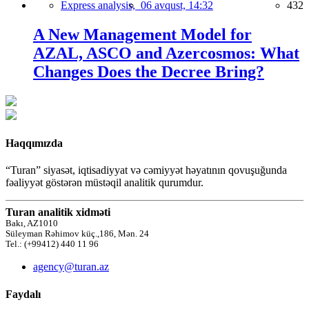
Express analysis,
06 avqust, 14:32
432
A New Management Model for
AZAL, ASCO and Azercosmos: What
Changes Does the Decree Bring?
Haqqımızda
“Turan” siyasət, iqtisadiyyat və cəmiyyət həyatının qovuşuğunda
fəaliyyət göstərən müstəqil analitik qurumdur.
Turan analitik xidməti
Bakı, AZ1010
Süleyman Rəhimov küç.,186, Mən. 24
Tel.: (+99412) 440 11 96
agency@turan.az
Faydalı