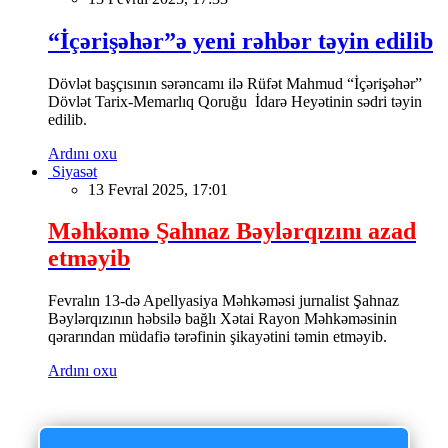
“İçərişəhər”ə yeni rəhbər təyin edilib
Dövlət başçısının sərəncamı ilə Rüfət Mahmud “İçərişəhər”
Dövlət Tarix-Memarlıq Qoruğu İdarə Heyətinin sədri təyin
edilib.
Ardını oxu
Siyasət
13 Fevral 2025, 17:01
Məhkəmə Şahnaz Bəylərqızını azad
etməyib
Fevralın 13-də Apellyasiya Məhkəməsi jurnalist Şahnaz
Bəylərqızının həbsilə bağlı Xətai Rayon Məhkəməsinin
qərarından müdafiə tərəfinin şikayətini təmin etməyib.
Ardını oxu