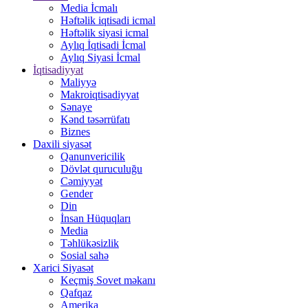
Media İcmalı
Həftəlik iqtisadi icmal
Həftəlik siyasi icmal
Aylıq İqtisadi İcmal
Aylıq Siyasi İcmal
İqtisadiyyat
Maliyyə
Makroiqtisadiyyat
Sənaye
Kənd təsərrüfatı
Biznes
Daxili siyasət
Qanunvericilik
Dövlət quruculuğu
Cəmiyyət
Gender
Din
İnsan Hüquqları
Media
Təhlükəsizlik
Sosial sahə
Xarici Siyasət
Keçmiş Sovet məkanı
Qafqaz
Amerika