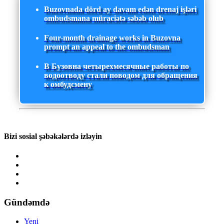
Buzovnada dörd ay davam edən drenaj işləri
ombudsmana müraciətə səbəb olub
Four-month drainage works in Buzovna
prompt an appeal to the ombudsman
В Бузовна четырехмесячные работы по
водоотводу стали поводом для обращения
к омбудсмену
Bizi sosial şəbəkələrdə izləyin
Gündəmdə
Yeni