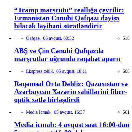
“Tramp marşrutu” reallığa çevrilir:
Ermənistan Cənubi Qafqazı dəyişə
biləcək layihəni sürətləndirir
Qafqaz,
06 avqust, 00:32
518
ABŞ və Çin Cənubi Qafqazda
marşrutlar uğrunda rəqabət aparır
Ekspress təhlil,
05 avqust, 18:11
668
Rəqəmsal Orta Dəhliz: Qazaxıstan və
Azərbaycan Xəzərin sahillərini fiber-
optik xətlə birləşdirdi
Media İcmalı,
05 avqust, 16:37
561
Media icmalı: 4 avqust saat 16:00-dan