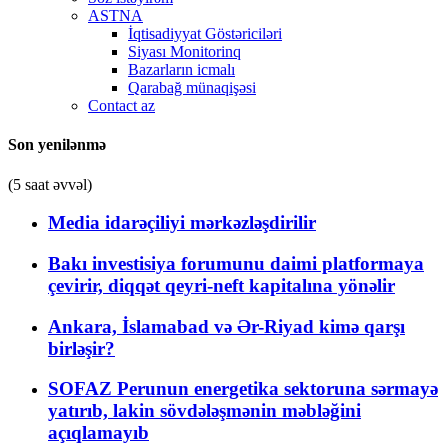
ASTNA
İqtisadiyyat Göstəriciləri
Siyası Monitorinq
Bazarların icmalı
Qarabağ münaqişəsi
Contact az
Son yenilənmə
(5 saat əvvəl)
Media idarəçiliyi mərkəzləşdirilir
Bakı investisiya forumunu daimi platformaya
çevirir, diqqət qeyri-neft kapitalına yönəlir
Ankara, İslamabad və Ər-Riyad kimə qarşı
birləşir?
SOFAZ Perunun energetika sektoruna sərmayə
yatırıb, lakin sövdələşmənin məbləğini
açıqlamayıb