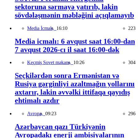
sektoruna sərmayə yatırıb, lakin
sövdələşmənin məbləğini açıqlamayıb
Media İcmalı,
16:10
223
Media icmalı: 6 avqust saat 16:00-dan
7 avqust 2026-cı il saat 16:00-dək
Keçmiş Sovet məkanı,
10:26
304
Seçkilərdən sonra Ermənistan və
Rusiya gərginliyi azaltmağın yollarını
axtarır, lakin əvvəlki ittifaqa qayıdış
ehtimalı azdır
Avropa,
09:23
296
Azərbaycan qazı Türkiyənin
Avropadakı enerji ambisiyalarının