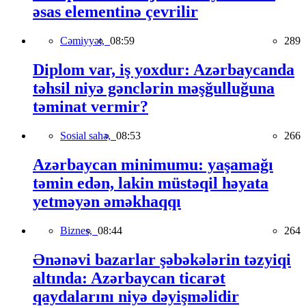
əsas elementinə çevrilir
Cəmiyyət,
08:59
289
Diplom var, iş yoxdur: Azərbaycanda
təhsil niyə gənclərin məşğulluğuna
təminat vermir?
Sosial sahə,
08:53
266
Azərbaycan minimumu: yaşamağı
təmin edən, lakin müstəqil həyata
yetməyən əməkhaqqı
Biznes,
08:44
264
Ənənəvi bazarlar şəbəkələrin təzyiqi
altında: Azərbaycan ticarət
qaydalarını niyə dəyişməlidir