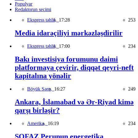
Populyar
Redaktorun seçimi
Ekspress təhlil,
17:28
253
Media idarəçiliyi mərkəzləşdirilir
Ekspress təhlil,
17:00
234
Bakı investisiya forumunu daimi
platformaya çevirir, diqqət qeyri-neft
kapitalına yönəlir
Böyük Şərq,
16:27
249
Ankara, İslamabad və Ər-Riyad kimə
qarşı birləşir?
Amerika,
16:19
234
SOFAZ Perunun energetika