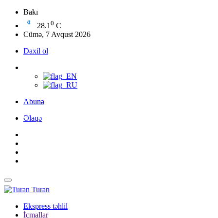
Bakı
0
28.1
C
Cümə, 7 Avqust 2026
Daxil ol
Abunə
Əlaqə
Turan
Ekspress təhlil
İcmallar