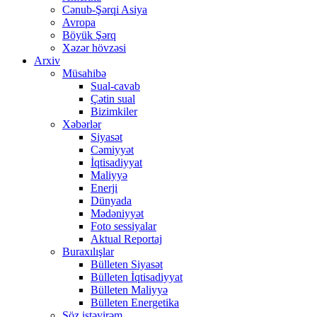
Cənub-Şərqi Asiya
Avropa
Böyük Şərq
Xəzər hövzəsi
Arxiv
Müsahibə
Sual-cavab
Çətin sual
Bizimkiler
Xəbərlər
Siyasət
Cəmiyyət
İqtisadiyyat
Maliyyə
Enerji
Dünyada
Mədəniyyət
Foto sessiyalar
Aktual Reportaj
Buraxılışlar
Bülleten Siyasət
Bülleten İqtisadiyyat
Bülleten Maliyyə
Bülleten Energetika
Söz istəyirəm