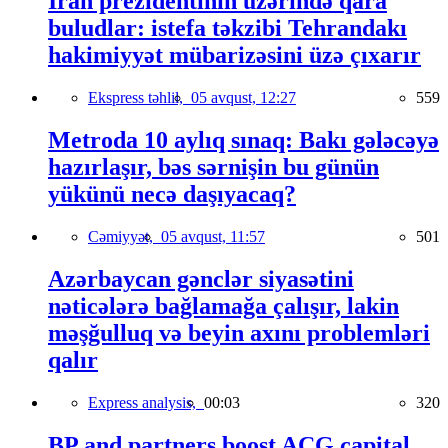
İran prezidentinin üzərində qara
buludlar: istefa təkzibi Tehrandakı
hakimiyyət mübarizəsini üzə çıxarır
Ekspress təhlil,
05 avqust, 12:27
559
Metroda 10 aylıq sınaq: Bakı gələcəyə
hazırlaşır, bəs sərnişin bu günün
yükünü necə daşıyacaq?
Cəmiyyət,
05 avqust, 11:57
501
Azərbaycan gənclər siyasətini
nəticələrə bağlamağa çalışır, lakin
məşğulluq və beyin axını problemləri
qalır
Express analysis,
00:03
320
BP and partners boost ACG capital