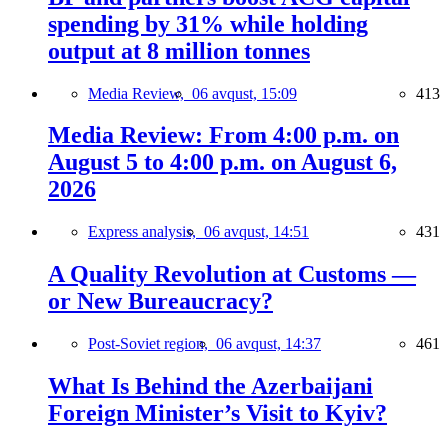
spending by 31% while holding
output at 8 million tonnes
Media Review,
06 avqust, 15:09
413
Media Review: From 4:00 p.m. on
August 5 to 4:00 p.m. on August 6,
2026
Express analysis,
06 avqust, 14:51
431
A Quality Revolution at Customs —
or New Bureaucracy?
Post-Soviet region,
06 avqust, 14:37
461
What Is Behind the Azerbaijani
Foreign Minister’s Visit to Kyiv?