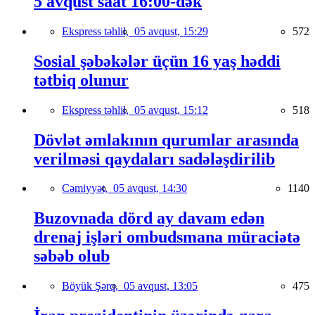
5 avqust saat 16:00-dək
Ekspress təhlil,
05 avqust, 15:29
572
Sosial şəbəkələr üçün 16 yaş həddi
tətbiq olunur
Ekspress təhlil,
05 avqust, 15:12
518
Dövlət əmlakının qurumlar arasında
verilməsi qaydaları sadələşdirilib
Cəmiyyət,
05 avqust, 14:30
1140
Buzovnada dörd ay davam edən
drenaj işləri ombudsmana müraciətə
səbəb olub
Böyük Şərq,
05 avqust, 13:05
475