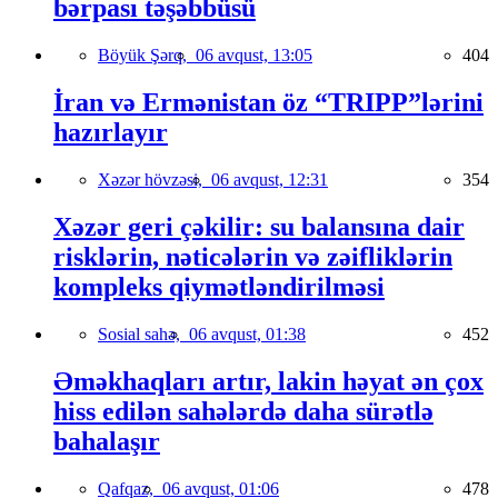
bərpası təşəbbüsü
Böyük Şərq,
06 avqust, 13:05
404
İran və Ermənistan öz “TRIPP”lərini
hazırlayır
Xəzər hövzəsi,
06 avqust, 12:31
354
Xəzər geri çəkilir: su balansına dair
risklərin, nəticələrin və zəifliklərin
kompleks qiymətləndirilməsi
Sosial sahə,
06 avqust, 01:38
452
Əməkhaqları artır, lakin həyat ən çox
hiss edilən sahələrdə daha sürətlə
bahalaşır
Qafqaz,
06 avqust, 01:06
478