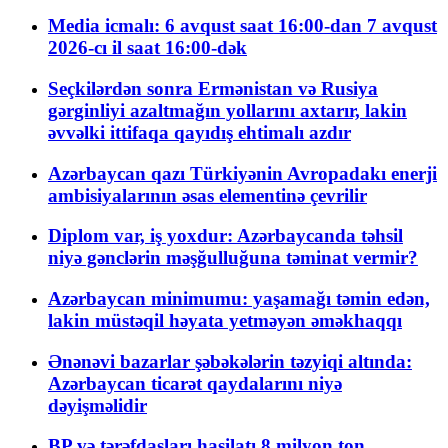
Media icmalı: 6 avqust saat 16:00-dan 7 avqust
2026-cı il saat 16:00-dək
Seçkilərdən sonra Ermənistan və Rusiya
gərginliyi azaltmağın yollarını axtarır, lakin
əvvəlki ittifaqa qayıdış ehtimalı azdır
Azərbaycan qazı Türkiyənin Avropadakı enerji
ambisiyalarının əsas elementinə çevrilir
Diplom var, iş yoxdur: Azərbaycanda təhsil
niyə gənclərin məşğulluğuna təminat vermir?
Azərbaycan minimumu: yaşamağı təmin edən,
lakin müstəqil həyata yetməyən əməkhaqqı
Ənənəvi bazarlar şəbəkələrin təzyiqi altında:
Azərbaycan ticarət qaydalarını niyə
dəyişməlidir
BP və tərəfdaşları hasilatı 8 milyon ton