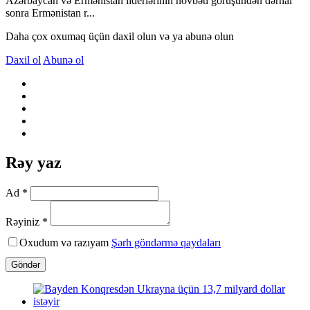
Azərbaycan və Ermənistan liderlərinin növbəti görüşündən dərhal
sonra Ermənistan r...
Daha çox oxumaq üçün daxil olun və ya abunə olun
Daxil ol
Abunə ol
Rəy yaz
Ad *
Rəyiniz *
Oxudum və razıyam
Şərh göndərmə qaydaları
Göndər