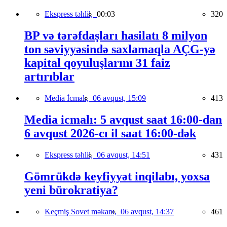
Ekspress təhlil,
00:03
320
BP və tərəfdaşları hasilatı 8 milyon
ton səviyyəsində saxlamaqla AÇG-yə
kapital qoyuluşlarını 31 faiz
artırıblar
Media İcmalı,
06 avqust, 15:09
413
Media icmalı: 5 avqust saat 16:00-dan
6 avqust 2026-cı il saat 16:00-dək
Ekspress təhlil,
06 avqust, 14:51
431
Gömrükdə keyfiyyət inqilabı, yoxsa
yeni bürokratiya?
Keçmiş Sovet məkanı,
06 avqust, 14:37
461