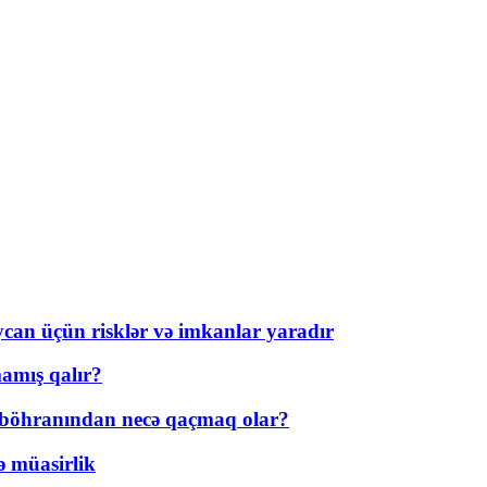
ycan üçün risklər və imkanlar yaradır
amış qalır?
t böhranından necə qaçmaq olar?
ə müasirlik