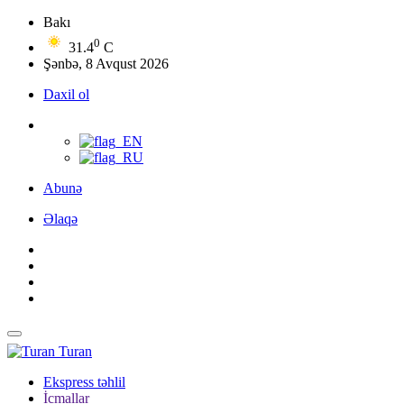
Bakı
0
31.4
C
Şənbə, 8 Avqust 2026
Daxil ol
Abunə
Əlaqə
Turan
Ekspress təhlil
İcmallar