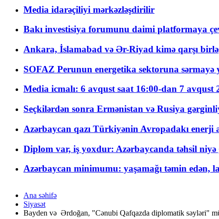
Media idarəçiliyi mərkəzləşdirilir
Bakı investisiya forumunu daimi platformaya çevi
Ankara, İslamabad və Ər-Riyad kimə qarşı birlə
SOFAZ Perunun energetika sektoruna sərmayə ya
Media icmalı: 6 avqust saat 16:00-dan 7 avqust 2
Seçkilərdən sonra Ermənistan və Rusiya gərginliyi
Azərbaycan qazı Türkiyənin Avropadakı enerji am
Diplom var, iş yoxdur: Azərbaycanda təhsil niyə
Azərbaycan minimumu: yaşamağı təmin edən, la
Ana səhifə
Siyasət
Bayden və Ərdoğan, "Cənubi Qafqazda diplomatik səyləri" mü