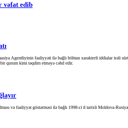
 vəfat edib
atı
iya Agentliyinin fəaliyyəti ilə bağlı böhtan xarakterli iddialar irəli sü
n bir qurum kimi təqdim etməyə cəhd edir.
ğlayır
ası və fəaliyyət göstərməsi ilə bağlı 1998-ci il tarixli Moldova-Rusiya 