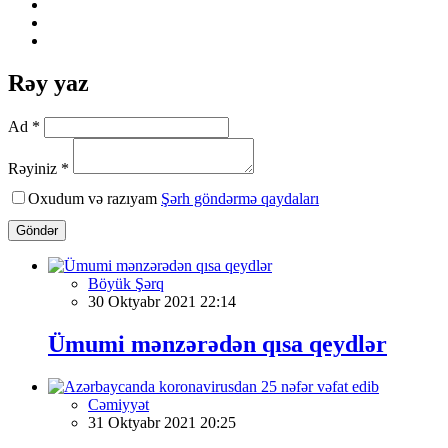
Rəy yaz
Ad *
Rəyiniz *
Oxudum və razıyam
Şərh göndərmə qaydaları
Göndər
Böyük Şərq
30 Oktyabr 2021 22:14
Ümumi mənzərədən qısa qeydlər
Cəmiyyət
31 Oktyabr 2021 20:25