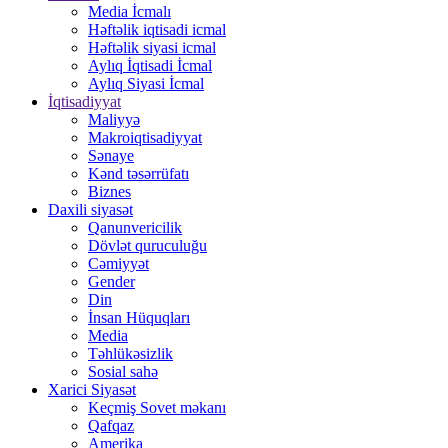
Media İcmalı
Həftəlik iqtisadi icmal
Həftəlik siyasi icmal
Aylıq İqtisadi İcmal
Aylıq Siyasi İcmal
İqtisadiyyat
Maliyyə
Makroiqtisadiyyat
Sənaye
Kənd təsərrüfatı
Biznes
Daxili siyasət
Qanunvericilik
Dövlət quruculuğu
Cəmiyyət
Gender
Din
İnsan Hüquqları
Media
Təhlükəsizlik
Sosial sahə
Xarici Siyasət
Keçmiş Sovet məkanı
Qafqaz
Amerika