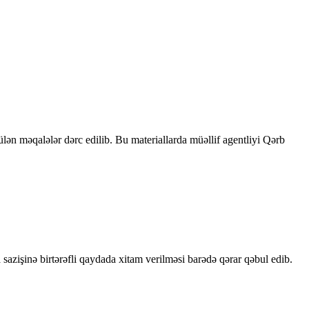
rülən məqalələr dərc edilib. Bu materiallarda müəllif agentliyi Qərb
sazişinə birtərəfli qaydada xitam verilməsi barədə qərar qəbul edib.