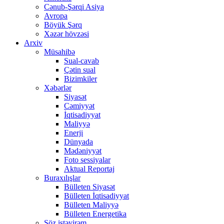
Cənub-Şərqi Asiya
Avropa
Böyük Şərq
Xəzər hövzəsi
Arxiv
Müsahibə
Sual-cavab
Çətin sual
Bizimkiler
Xəbərlər
Siyasət
Cəmiyyət
İqtisadiyyat
Maliyyə
Enerji
Dünyada
Mədəniyyət
Foto sessiyalar
Aktual Reportaj
Buraxılışlar
Bülleten Siyasət
Bülleten İqtisadiyyat
Bülleten Maliyyə
Bülleten Energetika
Söz istəyirəm