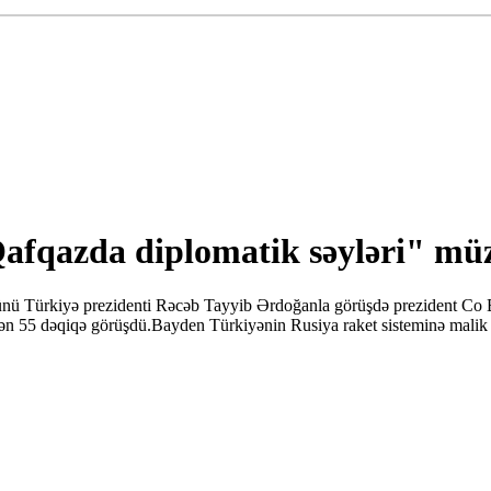
fqazda diplomatik səyləri" müza
nü Türkiyə prezidenti Rəcəb Tayyib Ərdoğanla görüşdə prezident Co B
 55 dəqiqə görüşdü.Bayden Türkiyənin Rusiya raket sisteminə malik olma