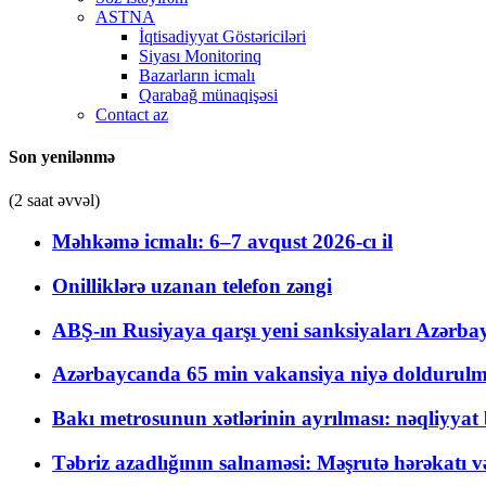
ASTNA
İqtisadiyyat Göstəriciləri
Siyası Monitorinq
Bazarların icmalı
Qarabağ münaqişəsi
Contact az
Son yenilənmə
(2 saat əvvəl)
Məhkəmə icmalı: 6–7 avqust 2026-cı il
Onilliklərə uzanan telefon zəngi
ABŞ-ın Rusiyaya qarşı yeni sanksiyaları Azərba
Azərbaycanda 65 min vakansiya niyə doldurulm
Bakı metrosunun xətlərinin ayrılması: nəqliyya
Təbriz azadlığının salnaməsi: Məşrutə hərəkatı v