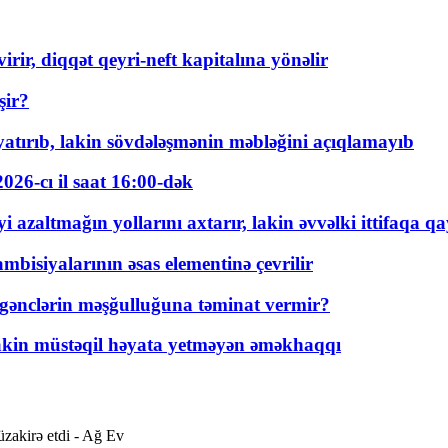
rir, diqqət qeyri-neft kapitalına yönəlir
şir?
tırıb, lakin sövdələşmənin məbləğini açıqlamayıb
026-cı il saat 16:00-dək
 azaltmağın yollarını axtarır, lakin əvvəlki ittifaqa qa
bisiyalarının əsas elementinə çevrilir
 gənclərin məşğulluğuna təminat vermir?
kin müstəqil həyata yetməyən əməkhaqqı
zakirə etdi - Ağ Ev