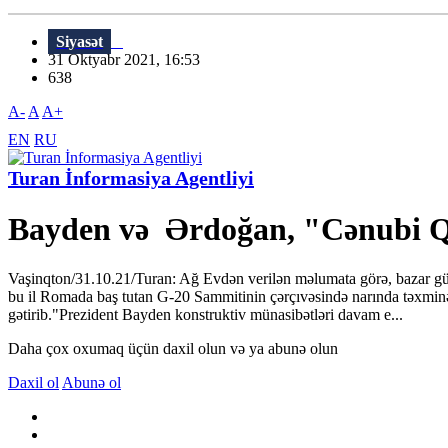
Siyasət
31 Oktyabr 2021, 16:53
638
A-
A
A+
EN
RU
Turan İnformasiya Agentliyi
Bayden və Ərdoğan, "Cənubi Qa
Vaşinqton/31.10.21/Turan: Ağ Evdən verilən məlumata görə, bazar gü
bu il Romada baş tutan G-20 Sammitinin çərçıvəsində narında təxminən
gətirib."Prezident Bayden konstruktiv münasibətləri davam e...
Daha çox oxumaq üçün daxil olun və ya abunə olun
Daxil ol
Abunə ol