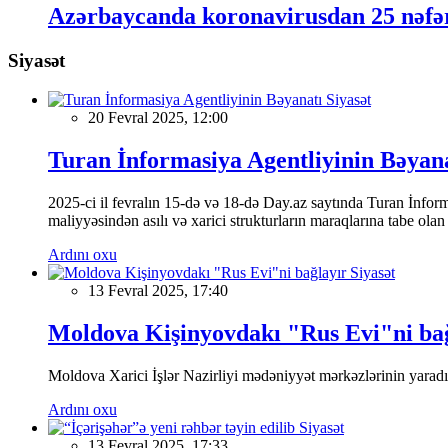
Azərbaycanda koronavirusdan 25 nəfər
Siyasət
Siyasət
20 Fevral 2025, 12:00
Turan İnformasiya Agentliyinin Bəyan
2025-ci il fevralın 15-də və 18-də Day.az saytında Turan İnformas
maliyyəsindən asılı və xarici strukturların maraqlarına tabe ola
Ardını oxu
Siyasət
13 Fevral 2025, 17:40
Moldova Kişinyovdakı "Rus Evi"ni ba
Moldova Xarici İşlər Nazirliyi mədəniyyət mərkəzlərinin yaradılm
Ardını oxu
Siyasət
13 Fevral 2025, 17:33