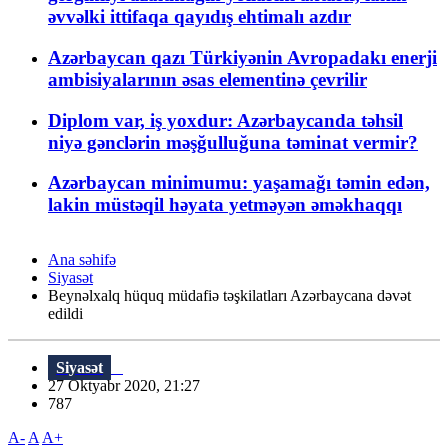
əvvəlki ittifaqa qayıdış ehtimalı azdır
Azərbaycan qazı Türkiyənin Avropadakı enerji
ambisiyalarının əsas elementinə çevrilir
Diplom var, iş yoxdur: Azərbaycanda təhsil
niyə gənclərin məşğulluğuna təminat vermir?
Azərbaycan minimumu: yaşamağı təmin edən,
lakin müstəqil həyata yetməyən əməkhaqqı
Ana səhifə
Siyasət
Beynəlxalq hüquq müdafiə təşkilatları Azərbaycana dəvət
edildi
Siyasət
27 Oktyabr 2020, 21:27
787
A-
A
A+