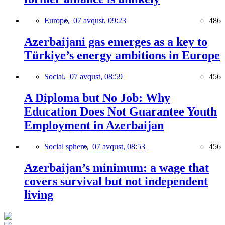
Europe,
07 avqust, 09:23
486
Azerbaijani gas emerges as a key to
Türkiye’s energy ambitions in Europe
Social,
07 avqust, 08:59
456
A Diploma but No Job: Why
Education Does Not Guarantee Youth
Employment in Azerbaijan
Social sphere,
07 avqust, 08:53
456
Azerbaijan’s minimum: a wage that
covers survival but not independent
living