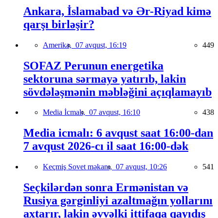
Ankara, İslamabad və Ər-Riyad kimə
qarşı birləşir?
Amerika,
07 avqust, 16:19
449
SOFAZ Perunun energetika
sektoruna sərmayə yatırıb, lakin
sövdələşmənin məbləğini açıqlamayıb
Media İcmalı,
07 avqust, 16:10
438
Media icmalı: 6 avqust saat 16:00-dan
7 avqust 2026-cı il saat 16:00-dək
Keçmiş Sovet məkanı,
07 avqust, 10:26
541
Seçkilərdən sonra Ermənistan və
Rusiya gərginliyi azaltmağın yollarını
axtarır, lakin əvvəlki ittifaqa qayıdış