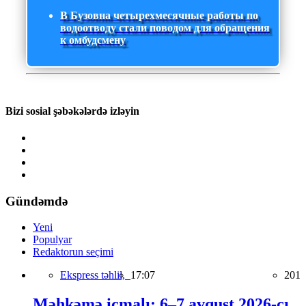
В Бузовна четырехмесячные работы по
водоотводу стали поводом для обращения
к омбудсмену
Bizi sosial şəbəkələrdə izləyin
Gündəmdə
Yeni
Populyar
Redaktorun seçimi
Ekspress təhlil,
17:07
201
Məhkəmə icmalı: 6–7 avqust 2026-cı