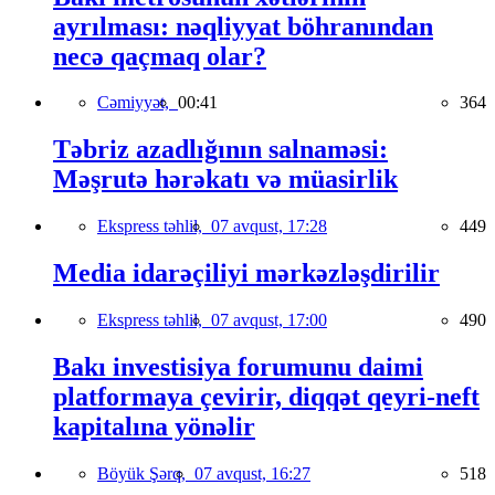
ayrılması: nəqliyyat böhranından
necə qaçmaq olar?
Cəmiyyət,
00:41
364
Təbriz azadlığının salnaməsi:
Məşrutə hərəkatı və müasirlik
Ekspress təhlil,
07 avqust, 17:28
449
Media idarəçiliyi mərkəzləşdirilir
Ekspress təhlil,
07 avqust, 17:00
490
Bakı investisiya forumunu daimi
platformaya çevirir, diqqət qeyri-neft
kapitalına yönəlir
Böyük Şərq,
07 avqust, 16:27
518