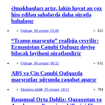
Əməkhaqları artır, lakin həyat ən çox
hiss edilən sahələrdə daha sürətlə
bahalaşır
Qafqaz,
06 avqust, 01:06
622
“Tramp marşrutu” reallığa çevrilir:
Ermənistan Cənubi Qafqazı dəyişə
biləcək layihəni sürətləndirir
Qafqaz,
06 avqust, 00:32
632
ABŞ və Çin Cənubi Qafqazda
marşrutlar uğrunda rəqabət aparır
Ekspress təhlil,
05 avqust, 18:11
784
Rəqəmsal Orta Dəhliz: Qazaxıstan və