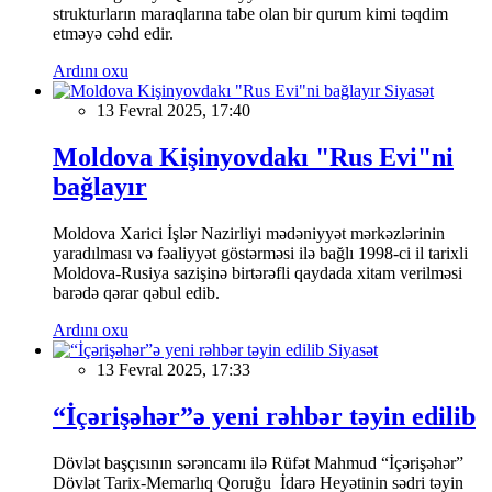
strukturların maraqlarına tabe olan bir qurum kimi təqdim
etməyə cəhd edir.
Ardını oxu
Siyasət
13 Fevral 2025, 17:40
Moldova Kişinyovdakı "Rus Evi"ni
bağlayır
Moldova Xarici İşlər Nazirliyi mədəniyyət mərkəzlərinin
yaradılması və fəaliyyət göstərməsi ilə bağlı 1998-ci il tarixli
Moldova-Rusiya sazişinə birtərəfli qaydada xitam verilməsi
barədə qərar qəbul edib.
Ardını oxu
Siyasət
13 Fevral 2025, 17:33
“İçərişəhər”ə yeni rəhbər təyin edilib
Dövlət başçısının sərəncamı ilə Rüfət Mahmud “İçərişəhər”
Dövlət Tarix-Memarlıq Qoruğu İdarə Heyətinin sədri təyin