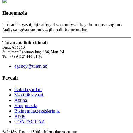
Haqqımızda
“Turan” siyasət, iqtisadiyyat və cəmiyyət həyatının qovuşuğunda
fəaliyyət göstərən müstəqil analitik qurumdur.
Turan analitik xidməti
Bakı, AZ1010
Süleyman Rəhimov küç.,186, Mən. 24
Tel.: (+99412) 440 11 96
agency@turan.az
Faydalı
İstifadə şərtləri
Məxfilik siyasti
Abunə
Haqqımızda
Bizim mütəxəssislərimiz
Arxiv
CONTACT AZ
© 2026 Turan. Bütün hüquqlar qorunur.