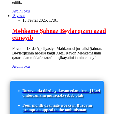
edilib.
Ardını oxu
Siyasət
13 Fevral 2025, 17:01
Məhkəmə Şahnaz Bəylərqızını azad
etməyib
Fevralın 13-də Apellyasiya Məhkəməsi jurnalist Şahnaz
Bəylərqızının həbsilə bağlı Xətai Rayon Məhkəməsinin
qərarından müdafiə tərəfinin şikayətini təmin etməyib.
Ardını oxu
Buzovnada dörd ay davam edən drenaj işləri
ombudsmana müraciətə səbəb olub
Four-month drainage works in Buzovna
prompt an appeal to the ombudsman