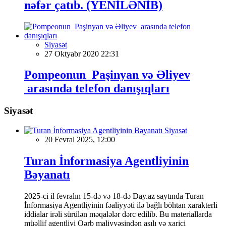
nəfər çatıb. (YENİLƏNİB)
Siyasət
27 Oktyabr 2020 22:31
Pompeonun Paşinyan və Əliyev
arasında telefon danışıqları
Siyasət
Siyasət
20 Fevral 2025, 12:00
Turan İnformasiya Agentliyinin
Bəyanatı
2025-ci il fevralın 15-də və 18-də Day.az saytında Turan
İnformasiya Agentliyinin fəaliyyəti ilə bağlı böhtan xarakterli
iddialar irəli sürülən məqalələr dərc edilib. Bu materiallarda
müəllif agentliyi Qərb maliyyəsindən asılı və xarici