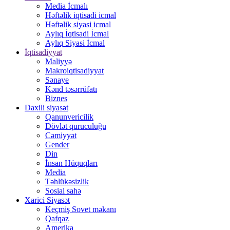
Media İcmalı
Həftəlik iqtisadi icmal
Həftəlik siyasi icmal
Aylıq İqtisadi İcmal
Aylıq Siyasi İcmal
İqtisadiyyat
Maliyyə
Makroiqtisadiyyat
Sənaye
Kənd təsərrüfatı
Biznes
Daxili siyasət
Qanunvericilik
Dövlət quruculuğu
Cəmiyyət
Gender
Din
İnsan Hüquqları
Media
Təhlükəsizlik
Sosial sahə
Xarici Siyasət
Keçmiş Sovet məkanı
Qafqaz
Amerika