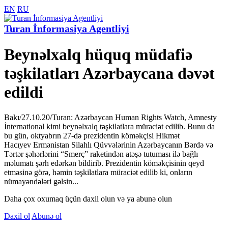
EN
RU
Turan İnformasiya Agentliyi
Beynəlxalq hüquq müdafiə
təşkilatları Azərbaycana dəvət
edildi
Bakı/27.10.20/Turan: Azərbaycan Human Rights Watch, Amnesty
İnternational kimi beynəlxalq təşkilatlara müraciət edilib. Bunu da
bu gün, oktyabrın 27-də prezidentin köməkçisi Hikmət
Hacıyev Ermənistan Silahlı Qüvvələrinin Azərbaycanın Bərdə və
Tərtər şəhərlərini “Smerç” raketindən atəşə tutuması ilə bağlı
məlumatı şərh edərkən bildirib. Prezidentin köməkçisinin qeyd
etməsinə görə, həmin təşkilatlara müraciət edilib ki, onların
nümayəndələri gəlsin...
Daha çox oxumaq üçün daxil olun və ya abunə olun
Daxil ol
Abunə ol