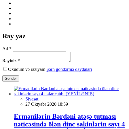
Rəy yaz
Ad *
Rəyiniz *
Oxudum və razıyam
Şərh göndərmə qaydaları
Göndər
Siyasət
27 Oktyabr 2020 18:59
Ermənilərin Bərdəni atəşə tutması
nəticəsində ölən dinc sakinlərin sayı 4