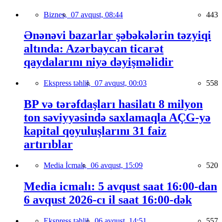
Biznes,
07 avqust, 08:44
443
Ənənəvi bazarlar şəbəkələrin təzyiqi
altında: Azərbaycan ticarət
qaydalarını niyə dəyişməlidir
Ekspress təhlil,
07 avqust, 00:03
558
BP və tərəfdaşları hasilatı 8 milyon
ton səviyyəsində saxlamaqla AÇG-yə
kapital qoyuluşlarını 31 faiz
artırıblar
Media İcmalı,
06 avqust, 15:09
520
Media icmalı: 5 avqust saat 16:00-dan
6 avqust 2026-cı il saat 16:00-dək
Ekspress təhlil,
06 avqust, 14:51
557