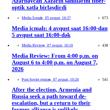
Azərbaycan Xəzərin sahillərini fiber-
optik xətlə birləşdirdi
Media İcmalı,
05 avqust, 16:37
673
Media icmalı: 4 avqust saat 16:00-dan
5 avqust saat 16:00-dək
Media Review,
07 avqust, 16:10
438
Media Review: From 4:00 p.m. on
August 6 to 4:00 p.m. on August 7,
2026
Post-Soviet region,
07 avqust, 10:26
541
After the election, Armenia and
Russia seek a path toward de-
escalation, but a return to their
former alliance is unlikely