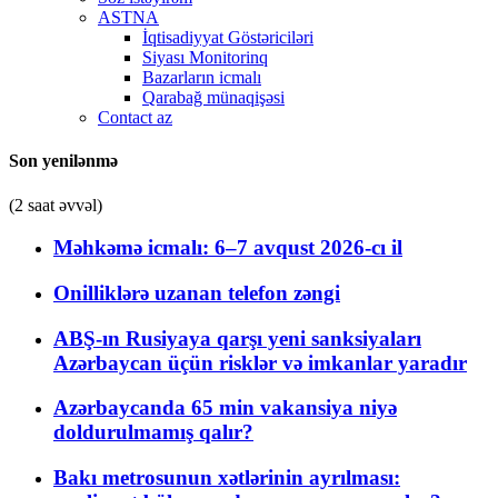
ASTNA
İqtisadiyyat Göstəriciləri
Siyası Monitorinq
Bazarların icmalı
Qarabağ münaqişəsi
Contact az
Son yenilənmə
(2 saat əvvəl)
Məhkəmə icmalı: 6–7 avqust 2026-cı il
Onilliklərə uzanan telefon zəngi
ABŞ-ın Rusiyaya qarşı yeni sanksiyaları
Azərbaycan üçün risklər və imkanlar yaradır
Azərbaycanda 65 min vakansiya niyə
doldurulmamış qalır?
Bakı metrosunun xətlərinin ayrılması: