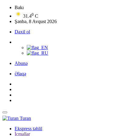
Bakı
0
31.4
C
Şənbə, 8 Avqust 2026
Daxil ol
Abunə
Əlaqə
Turan
Ekspress təhlil
İcmallar