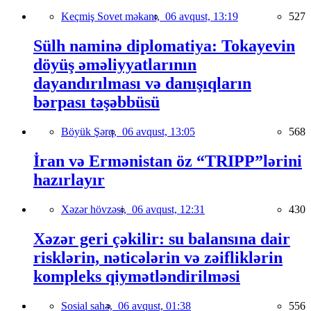
Keçmiş Sovet məkanı,
06 avqust, 13:19
527
Sülh naminə diplomatiya: Tokayevin
döyüş əməliyyatlarının
dayandırılması və danışıqların
bərpası təşəbbüsü
Böyük Şərq,
06 avqust, 13:05
568
İran və Ermənistan öz “TRIPP”lərini
hazırlayır
Xəzər hövzəsi,
06 avqust, 12:31
430
Xəzər geri çəkilir: su balansına dair
risklərin, nəticələrin və zəifliklərin
kompleks qiymətləndirilməsi
Sosial sahə,
06 avqust, 01:38
556