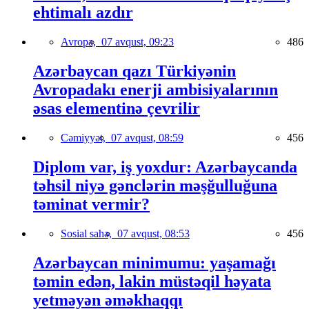
ehtimalı azdır
Avropa,
07 avqust, 09:23
486
Azərbaycan qazı Türkiyənin
Avropadakı enerji ambisiyalarının
əsas elementinə çevrilir
Cəmiyyət,
07 avqust, 08:59
456
Diplom var, iş yoxdur: Azərbaycanda
təhsil niyə gənclərin məşğulluğuna
təminat vermir?
Sosial sahə,
07 avqust, 08:53
456
Azərbaycan minimumu: yaşamağı
təmin edən, lakin müstəqil həyata
yetməyən əməkhaqqı