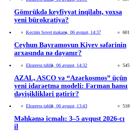
Gömrükdə keyfiyyət inqilabı, yoxsa
yeni bürokratiya?
Keçmiş Sovet məkanı,
06 avqust, 14:37
601
Ceyhun Bayramovun Kiyev səfərinin
arxasında nə dayanır?
Ekspress təhlil,
06 avqust, 14:32
545
AZAL, ASCO və “Azərkosmos” üçün
yeni idarəetmə modeli: Fərman hansı
dəyişiklikləri gətirir?
Ekspress təhlil,
06 avqust, 13:43
518
Məhkəmə icmalı: 3–5 avqust 2026-cı
il