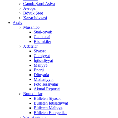
Cənub-Şərqi Asiya
Avropa
Böyük Şərq
Xəzər hövzəsi
Arxiv
Müsahibə
Sual-cavab
Çətin sual
Bizimkiler
Xəbərlər
Siyasət
Cəmiyyət
İqtisadiyyat
Maliyyə
Enerji
Dünyada
Mədəniyyət
Foto sessiyalar
Aktual Reportaj
Buraxılışlar
Bülleten Siyasət
Bülleten İqtisadiyyat
Bülleten Maliyyə
Bülleten Energetika
Söz istəyirəm