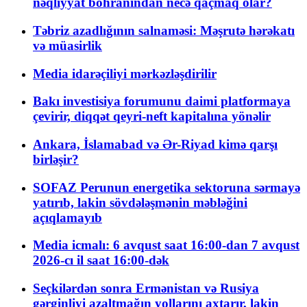
nəqliyyat böhranından necə qaçmaq olar?
Təbriz azadlığının salnaməsi: Məşrutə hərəkatı
və müasirlik
Media idarəçiliyi mərkəzləşdirilir
Bakı investisiya forumunu daimi platformaya
çevirir, diqqət qeyri-neft kapitalına yönəlir
Ankara, İslamabad və Ər-Riyad kimə qarşı
birləşir?
SOFAZ Perunun energetika sektoruna sərmayə
yatırıb, lakin sövdələşmənin məbləğini
açıqlamayıb
Media icmalı: 6 avqust saat 16:00-dan 7 avqust
2026-cı il saat 16:00-dək
Seçkilərdən sonra Ermənistan və Rusiya
gərginliyi azaltmağın yollarını axtarır, lakin