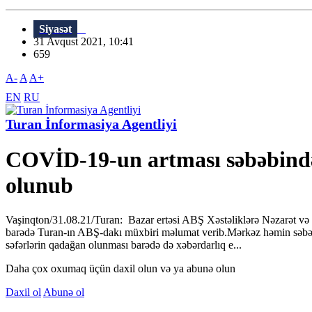
Siyasət
31 Avqust 2021, 10:41
659
A-
A
A+
EN
RU
Turan İnformasiya Agentliyi
COVİD-19-un artması səbəbindən
olunub
Vaşinqton/31.08.21/Turan: Bazar ertəsi ABŞ Xəstəliklərə Nəzarət və P
barədə Turan-ın ABŞ-dakı müxbiri məlumat verib.Mərkəz həmin səbəbd
səfərlərin qadağan olunması barədə də xəbərdarlıq e...
Daha çox oxumaq üçün daxil olun və ya abunə olun
Daxil ol
Abunə ol