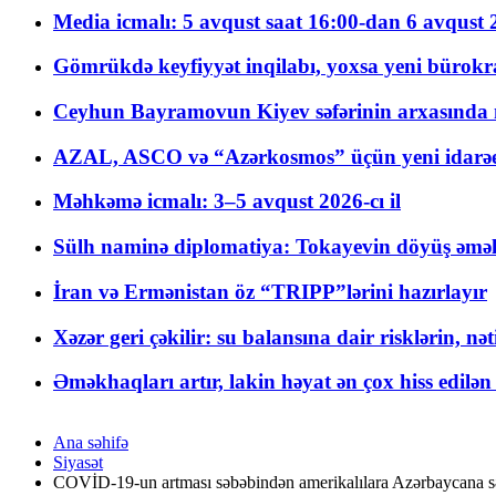
Media icmalı: 5 avqust saat 16:00-dan 6 avqust 2
Gömrükdə keyfiyyət inqilabı, yoxsa yeni bürokr
Ceyhun Bayramovun Kiyev səfərinin arxasında 
AZAL, ASCO və “Azərkosmos” üçün yeni idarəetm
Məhkəmə icmalı: 3–5 avqust 2026-cı il
Sülh naminə diplomatiya: Tokayevin döyüş əməli
İran və Ermənistan öz “TRIPP”lərini hazırlayır
Xəzər geri çəkilir: su balansına dair risklərin, nə
Əməkhaqları artır, lakin həyat ən çox hiss edilən
Ana səhifə
Siyasət
COVİD-19-un artması səbəbindən amerikalılara Azərbaycana səf