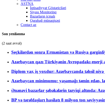
ASTNA
İqtisadiyyat Göstəriciləri
Siyası Monitorinq
Bazarların icmalı
Qarabağ münaqişəsi
Contact az
Son yenilənmə
(2 saat əvvəl)
Seçkilərdən sonra Ermənistan və Rusiya gərginliyi
Azərbaycan qazı Türkiyənin Avropadakı enerji am
Diplom var, iş yoxdur: Azərbaycanda təhsil niyə
Azərbaycan minimumu: yaşamağı təmin edən, la
Ənənəvi bazarlar şəbəkələrin təzyiqi altında: Azə
BP və tərəfdaşları hasilatı 8 milyon ton səviyyəs