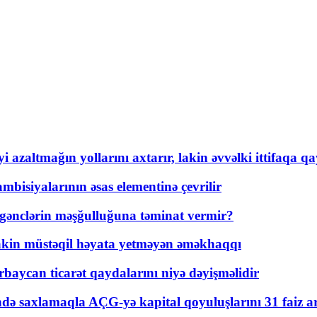
 azaltmağın yollarını axtarır, lakin əvvəlki ittifaqa qa
bisiyalarının əsas elementinə çevrilir
 gənclərin məşğulluğuna təminat vermir?
kin müstəqil həyata yetməyən əməkhaqqı
rbaycan ticarət qaydalarını niyə dəyişməlidir
ində saxlamaqla AÇG-yə kapital qoyuluşlarını 31 faiz ar