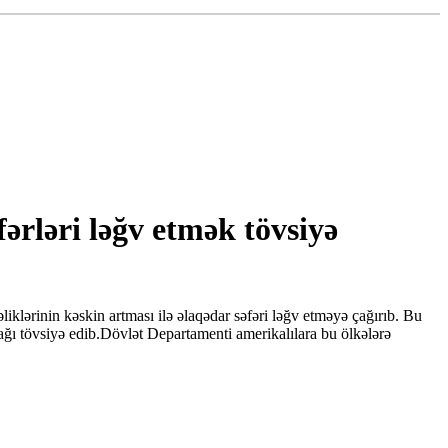
rləri ləğv etmək tövsiyə
lərinin kəskin artması ilə əlaqədar səfəri ləğv etməyə çağırıb. Bu
ı tövsiyə edib.Dövlət Departamenti amerikalılara bu ölkələrə