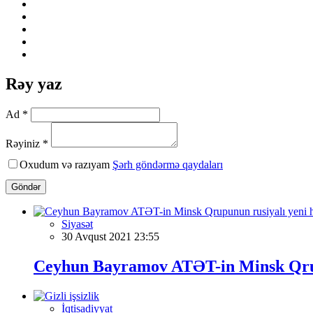
Rəy yaz
Ad *
Rəyiniz *
Oxudum və razıyam
Şərh göndərmə qaydaları
Göndər
Siyasət
30 Avqust 2021 23:55
Ceyhun Bayramov ATƏT-in Minsk Qrupu
İqtisadiyyat