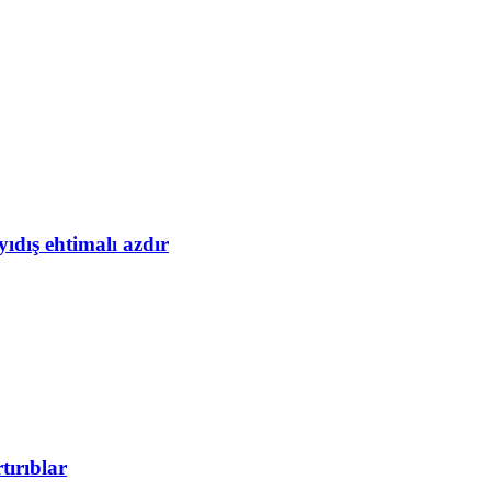
yıdış ehtimalı azdır
tırıblar