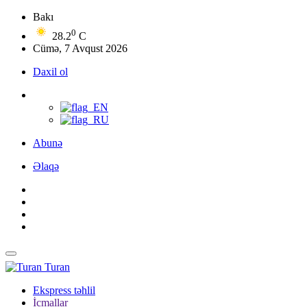
Bakı
0
28.2
C
Cümə, 7 Avqust 2026
Daxil ol
Abunə
Əlaqə
Turan
Ekspress təhlil
İcmallar