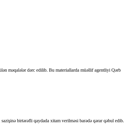
rülən məqalələr dərc edilib. Bu materiallarda müəllif agentliyi Qərb
sazişinə birtərəfli qaydada xitam verilməsi barədə qərar qəbul edib.