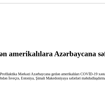
 amerikalılara Azərbaycana səfə
rofilaktika Mərkəzi Azərbaycana gedən amerikalıları COVİD-19 xəstəlik
ən İsveçrə, Estoniya, Şimali Makedoniyaya səfərləri məhdudlaşdırmağ