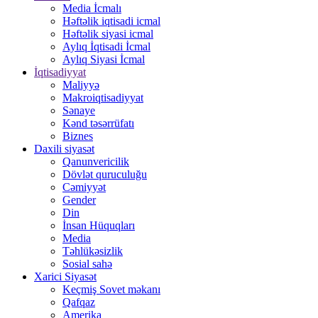
Media İcmalı
Həftəlik iqtisadi icmal
Həftəlik siyasi icmal
Aylıq İqtisadi İcmal
Aylıq Siyasi İcmal
İqtisadiyyat
Maliyyə
Makroiqtisadiyyat
Sənaye
Kənd təsərrüfatı
Biznes
Daxili siyasət
Qanunvericilik
Dövlət quruculuğu
Cəmiyyət
Gender
Din
İnsan Hüquqları
Media
Təhlükəsizlik
Sosial sahə
Xarici Siyasət
Keçmiş Sovet məkanı
Qafqaz
Amerika