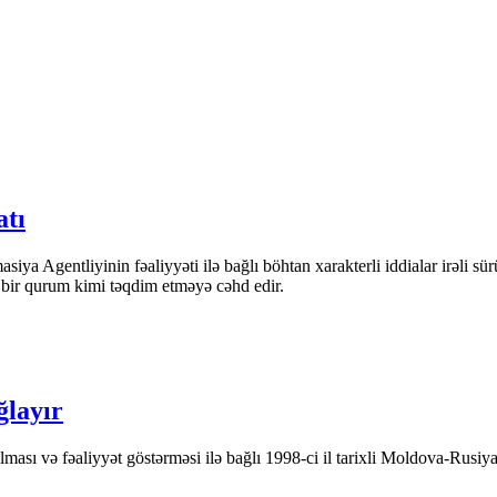
atı
iya Agentliyinin fəaliyyəti ilə bağlı böhtan xarakterli iddialar irəli sü
n bir qurum kimi təqdim etməyə cəhd edir.
ğlayır
ası və fəaliyyət göstərməsi ilə bağlı 1998-ci il tarixli Moldova-Rusiya 