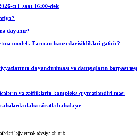
026-cı il saat 16:00-dək
atiya?
nə dayanır?
ə modeli: Fərman hansı dəyişiklikləri gətirir?
yyatlarının dayandırılması və danışıqların bərpası tə
ticələrin və zəifliklərin kompleks qiymətləndirilməsi
 sahələrdə daha sürətlə bahalaşır
ərləri ləğv etmək tövsiyə olunub