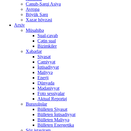
Cənub-Şərqi Asiya
Avropa
Böyük Şərq
Xəzər hövzəsi
Arxiv
Müsahibə
Sual-cavab
Çətin sual
Bizimkiler
Xəbərlər
Siyasət
Cəmiyyət
İqtisadiyyat
Maliyyə
Enerji
Dünyada
Mədəniyyət
Foto sessiyalar
Aktual Reportaj
Buraxılışlar
Bülleten Siyasət
Bülleten İqtisadiyyat
Bülleten Maliyyə
Bülleten Energetika
Söz istəyirəm