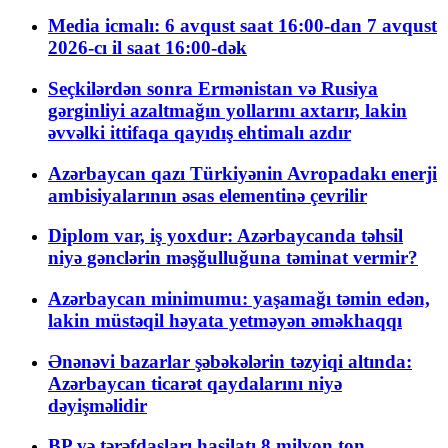
Media icmalı: 6 avqust saat 16:00-dan 7 avqust
2026-cı il saat 16:00-dək
Seçkilərdən sonra Ermənistan və Rusiya
gərginliyi azaltmağın yollarını axtarır, lakin
əvvəlki ittifaqa qayıdış ehtimalı azdır
Azərbaycan qazı Türkiyənin Avropadakı enerji
ambisiyalarının əsas elementinə çevrilir
Diplom var, iş yoxdur: Azərbaycanda təhsil
niyə gənclərin məşğulluğuna təminat vermir?
Azərbaycan minimumu: yaşamağı təmin edən,
lakin müstəqil həyata yetməyən əməkhaqqı
Ənənəvi bazarlar şəbəkələrin təzyiqi altında:
Azərbaycan ticarət qaydalarını niyə
dəyişməlidir
BP və tərəfdaşları hasilatı 8 milyon ton