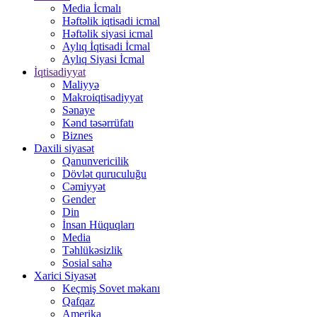
Media İcmalı
Həftəlik iqtisadi icmal
Həftəlik siyasi icmal
Aylıq İqtisadi İcmal
Aylıq Siyasi İcmal
İqtisadiyyat
Maliyyə
Makroiqtisadiyyat
Sənaye
Kənd təsərrüfatı
Biznes
Daxili siyasət
Qanunvericilik
Dövlət quruculuğu
Cəmiyyət
Gender
Din
İnsan Hüquqları
Media
Təhlükəsizlik
Sosial sahə
Xarici Siyasət
Keçmiş Sovet məkanı
Qafqaz
Amerika