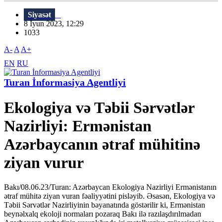
Siyasət
8 İyun 2023, 12:29
1033
A-
A
A+
EN
RU
Turan İnformasiya Agentliyi
Ekologiya və Təbii Sərvətlər
Nazirliyi: Ermənistan
Azərbaycanın ətraf mühitinə
ziyan vurur
Bakı/08.06.23/Turan: Azərbaycan Ekologiya Nazirliyi Ermənistanın
ətraf mühitə ziyan vuran fəaliyyətini pisləyib. Əsasən, Ekologiya və
Təbii Sərvətlər Nazirliyinin bəyanatında göstərilir ki, Ermənistan
beynəlxalq ekoloji normaları pozaraq Bakı ilə razılaşdırılmadan