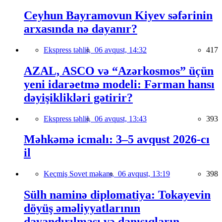
Ceyhun Bayramovun Kiyev səfərinin
arxasında nə dayanır?
Ekspress təhlil,
06 avqust, 14:32
417
AZAL, ASCO və “Azərkosmos” üçün
yeni idarəetmə modeli: Fərman hansı
dəyişiklikləri gətirir?
Ekspress təhlil,
06 avqust, 13:43
393
Məhkəmə icmalı: 3–5 avqust 2026-cı
il
Keçmiş Sovet məkanı,
06 avqust, 13:19
398
Sülh naminə diplomatiya: Tokayevin
döyüş əməliyyatlarının
dayandırılması və danışıqların