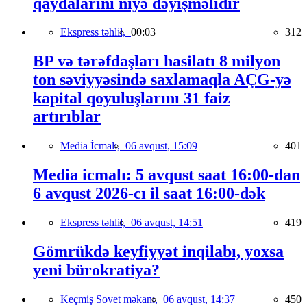
qaydalarını niyə dəyişməlidir
Ekspress təhlil,
00:03
312
BP və tərəfdaşları hasilatı 8 milyon
ton səviyyəsində saxlamaqla AÇG-yə
kapital qoyuluşlarını 31 faiz
artırıblar
Media İcmalı,
06 avqust, 15:09
401
Media icmalı: 5 avqust saat 16:00-dan
6 avqust 2026-cı il saat 16:00-dək
Ekspress təhlil,
06 avqust, 14:51
419
Gömrükdə keyfiyyət inqilabı, yoxsa
yeni bürokratiya?
Keçmiş Sovet məkanı,
06 avqust, 14:37
450