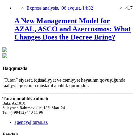
Express analysis,
06 avqust, 14:32
417
A New Management Model for
AZAL, ASCO and Azercosmos: What
Changes Does the Decree Bring?
Haqqımızda
“Turan” siyasət, iqtisadiyyat və cəmiyyət həyatının qovuşuğunda
fəaliyyət göstərən müstəqil analitik qurumdur.
Turan analitik xidməti
Bakı, AZ1010
Süleyman Rəhimov küç.,186, Mən. 24
Tel.: (+99412) 440 11 96
agency@turan.az
Faydalı