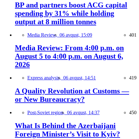
BP and partners boost ACG capital
spending by 31% while holding
output at 8 million tonnes
Media Review,
06 avqust, 15:09
401
Media Review: From 4:00 p.m. on
August 5 to 4:00 p.m. on August 6,
2026
Express analysis,
06 avqust, 14:51
419
A Quality Revolution at Customs —
or New Bureaucracy?
Post-Soviet region,
06 avqust, 14:37
450
What Is Behind the Azerbaijani
Foreign Minister’s Visit to Kyiv?