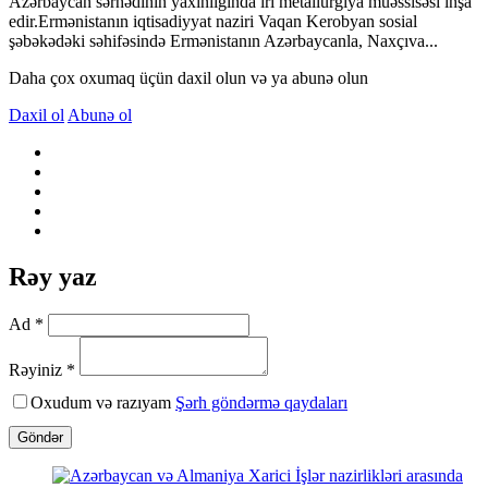
Azərbaycan sərhədinin yaxınlığında iri metallurgiya müəssisəsi inşa
edir.Ermənistanın iqtisadiyyat naziri Vaqan Kerobyan sosial
şəbəkədəki səhifəsində Ermənistanın Azərbaycanla, Naxçıva...
Daha çox oxumaq üçün daxil olun və ya abunə olun
Daxil ol
Abunə ol
Rəy yaz
Ad *
Rəyiniz *
Oxudum və razıyam
Şərh göndərmə qaydaları
Göndər