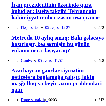
İran prezidentinin üzərində qara
buludlar: istefa təkzibi Tehrandakı
hakimiyyət mübarizəsini üzə çıxarır
Ekspress təhlil,
05 avqust, 12:27
552
Metroda 10 aylıq sınaq: Bakı gələcəyə
hazırlaşır, bəs sərnişin bu günün
yükünü necə daşıyacaq?
Cəmiyyət,
05 avqust, 11:57
498
Azərbaycan gənclər siyasətini
nəticələrə bağlamağa çalışır, lakin
məşğulluq və beyin axını problemləri
qalır
Express analysis,
00:03
312