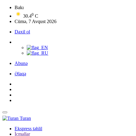
Bakı
0
30.4
C
Cümə, 7 Avqust 2026
Daxil ol
Abunə
Əlaqə
Turan
Ekspress təhlil
İcmallar