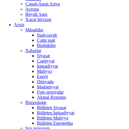
Cənub-Şərqi Asiya
Avropa
Böyük Şərq
Xəzər hövzəsi
Arxiv
Müsahibə
Sual-cavab
Çətin sual
Bizimkiler
Xəbərlər
Siyasət
Cəmiyyət
İqtisadiyyat
Maliyyə
Enerji
Dünyada
Mədəniyyət
Foto sessiyalar
Aktual Reportaj
Buraxılışlar
Bülleten Siyasət
Bülleten İqtisadiyyat
Bülleten Maliyyə
Bülleten Energetika
Söz istəyirəm