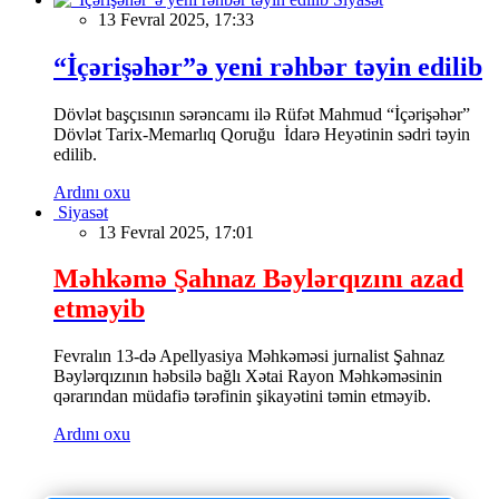
13 Fevral 2025, 17:33
“İçərişəhər”ə yeni rəhbər təyin edilib
Dövlət başçısının sərəncamı ilə Rüfət Mahmud “İçərişəhər”
Dövlət Tarix-Memarlıq Qoruğu İdarə Heyətinin sədri təyin
edilib.
Ardını oxu
Siyasət
13 Fevral 2025, 17:01
Məhkəmə Şahnaz Bəylərqızını azad
etməyib
Fevralın 13-də Apellyasiya Məhkəməsi jurnalist Şahnaz
Bəylərqızının həbsilə bağlı Xətai Rayon Məhkəməsinin
qərarından müdafiə tərəfinin şikayətini təmin etməyib.
Ardını oxu