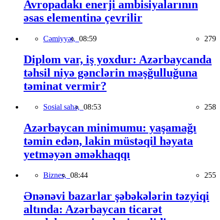
Avropadakı enerji ambisiyalarının
əsas elementinə çevrilir
Cəmiyyət,
08:59
279
Diplom var, iş yoxdur: Azərbaycanda
təhsil niyə gənclərin məşğulluğuna
təminat vermir?
Sosial sahə,
08:53
258
Azərbaycan minimumu: yaşamağı
təmin edən, lakin müstəqil həyata
yetməyən əməkhaqqı
Biznes,
08:44
255
Ənənəvi bazarlar şəbəkələrin təzyiqi
altında: Azərbaycan ticarət