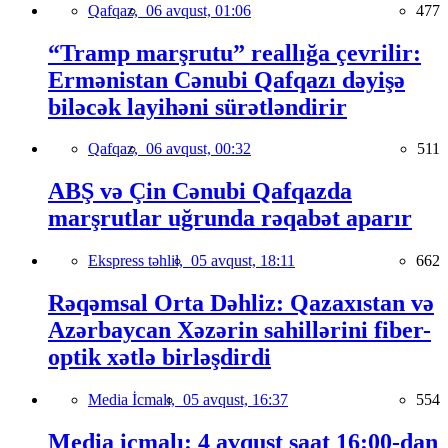
Qafqaz,
06 avqust, 01:06
477
“Tramp marşrutu” reallığa çevrilir:
Ermənistan Cənubi Qafqazı dəyişə
biləcək layihəni sürətləndirir
Qafqaz,
06 avqust, 00:32
511
ABŞ və Çin Cənubi Qafqazda
marşrutlar uğrunda rəqabət aparır
Ekspress təhlil,
05 avqust, 18:11
662
Rəqəmsal Orta Dəhliz: Qazaxıstan və
Azərbaycan Xəzərin sahillərini fiber-
optik xətlə birləşdirdi
Media İcmalı,
05 avqust, 16:37
554
Media icmalı: 4 avqust saat 16:00-dan