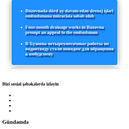
Buzovnada dörd ay davam edən drenaj işləri
ombudsmana müraciətə səbəb olub
Four-month drainage works in Buzovna
prompt an appeal to the ombudsman
В Бузовна четырехмесячные работы по
водоотводу стали поводом для обращения
к омбудсмену
Bizi sosial şəbəkələrdə izləyin
Gündəmdə