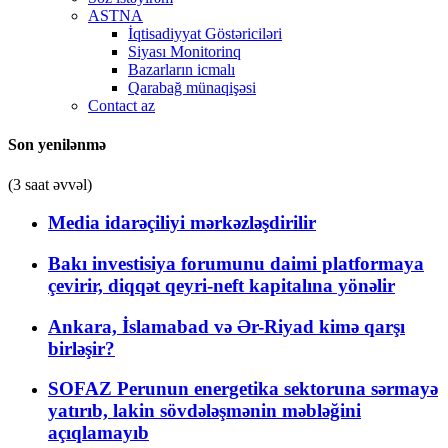
ASTNA
İqtisadiyyat Göstəriciləri
Siyası Monitorinq
Bazarların icmalı
Qarabağ münaqişəsi
Contact az
Son yenilənmə
(3 saat əvvəl)
Media idarəçiliyi mərkəzləşdirilir
Bakı investisiya forumunu daimi platformaya
çevirir, diqqət qeyri-neft kapitalına yönəlir
Ankara, İslamabad və Ər-Riyad kimə qarşı
birləşir?
SOFAZ Perunun energetika sektoruna sərmayə
yatırıb, lakin sövdələşmənin məbləğini
açıqlamayıb