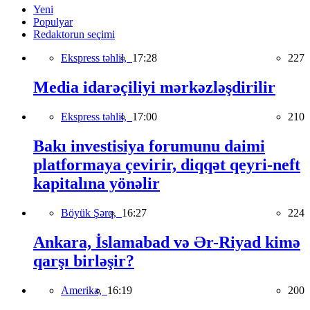
Yeni
Populyar
Redaktorun seçimi
Ekspress təhlil,
17:28
227
Media idarəçiliyi mərkəzləşdirilir
Ekspress təhlil,
17:00
210
Bakı investisiya forumunu daimi
platformaya çevirir, diqqət qeyri-neft
kapitalına yönəlir
Böyük Şərq,
16:27
224
Ankara, İslamabad və Ər-Riyad kimə
qarşı birləşir?
Amerika,
16:19
200