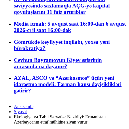
səviyyəsində saxlamaqla AÇG-yə kapital
qoyuluşlarını 31 faiz artırıblar
Media icmalı: 5 avqust saat 16:00-dan 6 avqust
2026-cı il saat 16:00-dək
Gömrükdə keyfiyyət inqilabı, yoxsa yeni
bürokratiya?
Ceyhun Bayramovun Kiyev səfərinin
arxasında nə dayanır?
AZAL, ASCO və “Azərkosmos” üçün yeni
idarəetmə modeli: Fərman hansı dəyişiklikləri
gətirir?
Ana səhifə
Siyasət
Ekologiya və Təbii Sərvətlər Nazirliyi: Ermənistan
Azərbaycanın ətraf mühitinə ziyan vurur