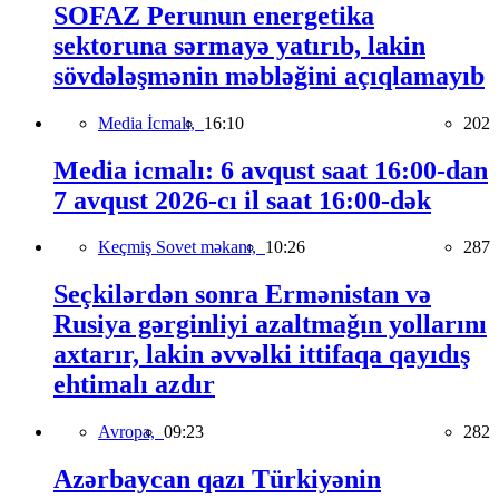
SOFAZ Perunun energetika
sektoruna sərmayə yatırıb, lakin
sövdələşmənin məbləğini açıqlamayıb
Media İcmalı,
16:10
202
Media icmalı: 6 avqust saat 16:00-dan
7 avqust 2026-cı il saat 16:00-dək
Keçmiş Sovet məkanı,
10:26
287
Seçkilərdən sonra Ermənistan və
Rusiya gərginliyi azaltmağın yollarını
axtarır, lakin əvvəlki ittifaqa qayıdış
ehtimalı azdır
Avropa,
09:23
282
Azərbaycan qazı Türkiyənin