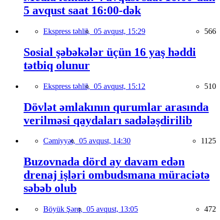
5 avqust saat 16:00-dək
Ekspress təhlil,
05 avqust, 15:29
566
Sosial şəbəkələr üçün 16 yaş həddi
tətbiq olunur
Ekspress təhlil,
05 avqust, 15:12
510
Dövlət əmlakının qurumlar arasında
verilməsi qaydaları sadələşdirilib
Cəmiyyət,
05 avqust, 14:30
1125
Buzovnada dörd ay davam edən
drenaj işləri ombudsmana müraciətə
səbəb olub
Böyük Şərq,
05 avqust, 13:05
472