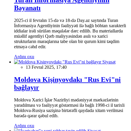
Bəyanatı
2025-ci il fevralın 15-də və 18-də Day.az saytında Turan
İnformasiya Agentliyinin fəaliyyəti ilə bağlı böhtan xarakterli
iddialar irəli sürülən məqalələr dərc edilib. Bu materiallarda
müəllif agentliyi Qərb maliyyəsindən asılı və xarici
strukturların maraqlarına tabe olan bir qurum kimi təqdim
etməyə cəhd edir.
Ardını oxu
Siyasət
13 Fevral 2025, 17:40
Moldova Kişinyovdakı "Rus Evi"ni
bağlayır
Moldova Xarici İşlər Nazirliyi mədəniyyət mərkəzlərinin
yaradılması və fəaliyyət göstərməsi ilə bağlı 1998-ci il tarixli
Moldova-Rusiya sazişinə birtərəfli qaydada xitam verilməsi
barədə qərar qəbul edib.
Ardını oxu
Siyasət