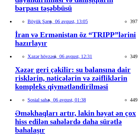
bərpası təşəbbüsü
Böyük Şərq,
06 avqust, 13:05
397
İran və Ermənistan öz “TRIPP”lərini
hazırlayır
Xəzər hövzəsi,
06 avqust, 12:31
349
Xəzər geri çəkilir: su balansına dair
risklərin, nəticələrin və zəifliklərin
kompleks qiymətləndirilməsi
Sosial sahə,
06 avqust, 01:38
449
Əməkhaqları artır, lakin həyat ən çox
hiss edilən sahələrdə daha sürətlə
bahalaşır