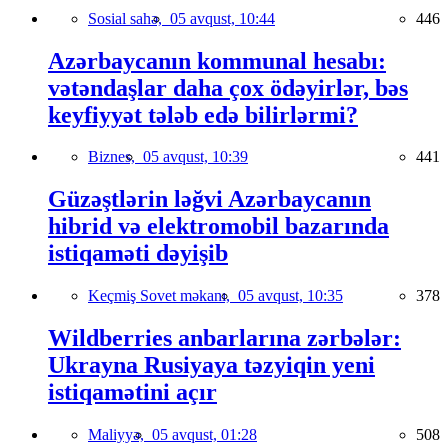
Sosial sahə,
05 avqust, 10:44
446
Azərbaycanın kommunal hesabı:
vətəndaşlar daha çox ödəyirlər, bəs
keyfiyyət tələb edə bilirlərmi?
Biznes,
05 avqust, 10:39
441
Güzəştlərin ləğvi Azərbaycanın
hibrid və elektromobil bazarında
istiqaməti dəyişib
Keçmiş Sovet məkanı,
05 avqust, 10:35
378
Wildberries anbarlarına zərbələr:
Ukrayna Rusiyaya təzyiqin yeni
istiqamətini açır
Maliyyə,
05 avqust, 01:28
508