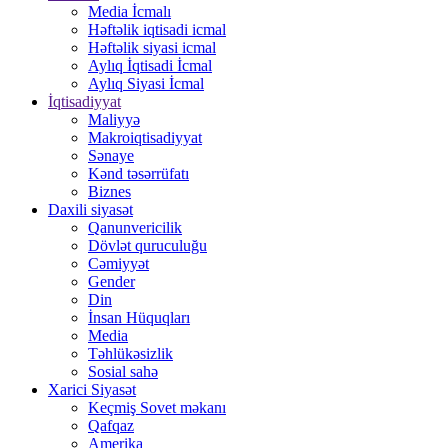
Media İcmalı
Həftəlik iqtisadi icmal
Həftəlik siyasi icmal
Aylıq İqtisadi İcmal
Aylıq Siyasi İcmal
İqtisadiyyat
Maliyyə
Makroiqtisadiyyat
Sənaye
Kənd təsərrüfatı
Biznes
Daxili siyasət
Qanunvericilik
Dövlət quruculuğu
Cəmiyyət
Gender
Din
İnsan Hüquqları
Media
Təhlükəsizlik
Sosial sahə
Xarici Siyasət
Keçmiş Sovet məkanı
Qafqaz
Amerika