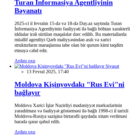
Turan İnformasiya Agentliyinin
Bəyanatı
2025-ci il fevralın 15-də və 18-də Day.az saytında Turan
İnformasiya Agentliyinin fəaliyyəti ilə bağlı böhtan xarakterli
iddialar irəli sürülən məqalələr dərc edilib. Bu materiallarda
müəllif agentliyi Qərb maliyyəsindən asılı və xarici
strukturların maraqlarına tabe olan bir qurum kimi təqdim
etməyə cəhd edir.
Ardını oxu
Siyasət
13 Fevral 2025, 17:40
Moldova Kişinyovdakı "Rus Evi"ni
bağlayır
Moldova Xarici İşlər Nazirliyi mədəniyyət mərkəzlərinin
yaradılması və fəaliyyət göstərməsi ilə bağlı 1998-ci il tarixli
Moldova-Rusiya sazişinə birtərəfli qaydada xitam verilməsi
barədə qərar qəbul edib.
Ardını oxu