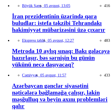
Böyük Şərq,
05 avqust, 13:05
416
İran prezidentinin üzərində qara
buludlar: istefa təkzibi Tehrandakı
hakimiyyət mübarizəsini üzə çıxarır
Ekspress təhlil,
05 avqust, 12:27
483
Metroda 10 aylıq sınaq: Bakı gələcəyə
hazırlaşır, bəs sərnişin bu günün
yükünü necə daşıyacaq?
Cəmiyyət,
05 avqust, 11:57
433
Azərbaycan gənclər siyasətini
nəticələrə bağlamağa çalışır, lakin
məşğulluq və beyin axını problemləri
qalır