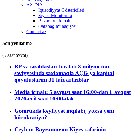
ASTNA
İqtisadiyyat Göstəriciləri
Siyası Monitorinq
Bazarların icmalı
Qarabağ münaqişəsi
Contact az
Son yenilənmə
(5 saat əvvəl)
BP və tərəfdaşları hasilatı 8 milyon ton
səviyyəsində saxlamaqla AÇG-yə kapital
qoyuluşlarını 31 faiz artırıblar
Media icmalı: 5 avqust saat 16:00-dan 6 avqust
2026-cı il saat 16:00-dək
Gömrükdə keyfiyyət inqilabı, yoxsa yeni
bürokratiya?
Ceyhun Bayramovun Kiyev səfərinin