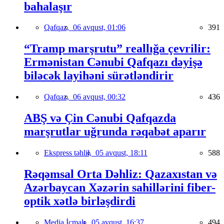
bahalaşır
Qafqaz,
06 avqust, 01:06
391
“Tramp marşrutu” reallığa çevrilir:
Ermənistan Cənubi Qafqazı dəyişə
biləcək layihəni sürətləndirir
Qafqaz,
06 avqust, 00:32
436
ABŞ və Çin Cənubi Qafqazda
marşrutlar uğrunda rəqabət aparır
Ekspress təhlil,
05 avqust, 18:11
588
Rəqəmsal Orta Dəhliz: Qazaxıstan və
Azərbaycan Xəzərin sahillərini fiber-
optik xətlə birləşdirdi
Media İcmalı,
05 avqust, 16:37
494