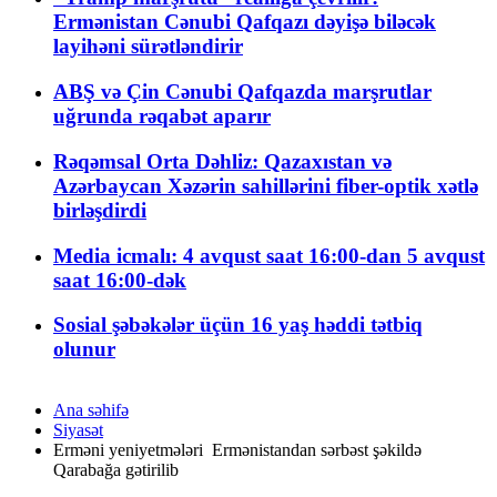
Ermənistan Cənubi Qafqazı dəyişə biləcək
layihəni sürətləndirir
ABŞ və Çin Cənubi Qafqazda marşrutlar
uğrunda rəqabət aparır
Rəqəmsal Orta Dəhliz: Qazaxıstan və
Azərbaycan Xəzərin sahillərini fiber-optik xətlə
birləşdirdi
Media icmalı: 4 avqust saat 16:00-dan 5 avqust
saat 16:00-dək
Sosial şəbəkələr üçün 16 yaş həddi tətbiq
olunur
Ana səhifə
Siyasət
Erməni yeniyetmələri Ermənistandan sərbəst şəkildə
Qarabağa gətirilib