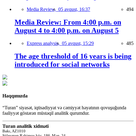
Media Review,
05 avqust, 16:37
494
Media Review: From 4:00 p.m. on
August 4 to 4:00 p.m. on August 5
Express analysis,
05 avqust, 15:29
485
The age threshold of 16 years is being
introduced for social networks
Haqqımızda
“Turan” siyasət, iqtisadiyyat və cəmiyyət həyatının qovuşuğunda
fəaliyyət göstərən müstəqil analitik qurumdur.
Turan analitik xidməti
Bakı, AZ1010
Süleyman Rəhimov küç.,186, Mən. 24