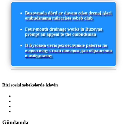
Buzovnada dörd ay davam edən drenaj işləri
ombudsmana müraciətə səbəb olub
Four-month drainage works in Buzovna
prompt an appeal to the ombudsman
В Бузовна четырехмесячные работы по
водоотводу стали поводом для обращения
к омбудсмену
Bizi sosial şəbəkələrdə izləyin
Gündəmdə