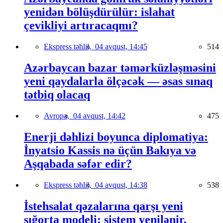
yenidən bölüşdürülür: islahat
çevikliyi artıracaqmı?
Ekspress təhlil,
04 avqust, 14:45
514
Azərbaycan bazar təmərküzləşməsini
yeni qaydalarla ölçəcək — əsas sınaq
tətbiq olacaq
Avropa,
04 avqust, 14:42
475
Enerji dəhlizi boyunca diplomatiya:
İnyatsio Kassis nə üçün Bakıya və
Aşqabada səfər edir?
Ekspress təhlil,
04 avqust, 14:38
538
İstehsalat qəzalarına qarşı yeni
sığorta modeli: sistem yenilənir,