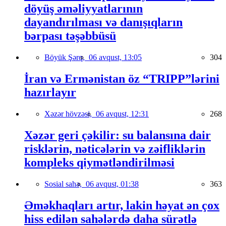
döyüş əməliyyatlarının
dayandırılması və danışıqların
bərpası təşəbbüsü
Böyük Şərq,
06 avqust, 13:05
304
İran və Ermənistan öz “TRIPP”lərini
hazırlayır
Xəzər hövzəsi,
06 avqust, 12:31
268
Xəzər geri çəkilir: su balansına dair
risklərin, nəticələrin və zəifliklərin
kompleks qiymətləndirilməsi
Sosial sahə,
06 avqust, 01:38
363
Əməkhaqları artır, lakin həyat ən çox
hiss edilən sahələrdə daha sürətlə