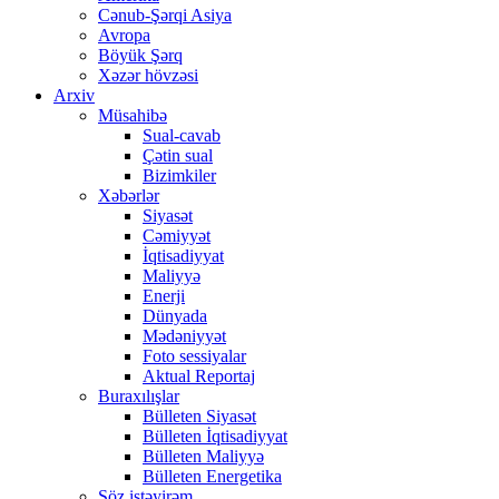
Cənub-Şərqi Asiya
Avropa
Böyük Şərq
Xəzər hövzəsi
Arxiv
Müsahibə
Sual-cavab
Çətin sual
Bizimkiler
Xəbərlər
Siyasət
Cəmiyyət
İqtisadiyyat
Maliyyə
Enerji
Dünyada
Mədəniyyət
Foto sessiyalar
Aktual Reportaj
Buraxılışlar
Bülleten Siyasət
Bülleten İqtisadiyyat
Bülleten Maliyyə
Bülleten Energetika
Söz istəyirəm