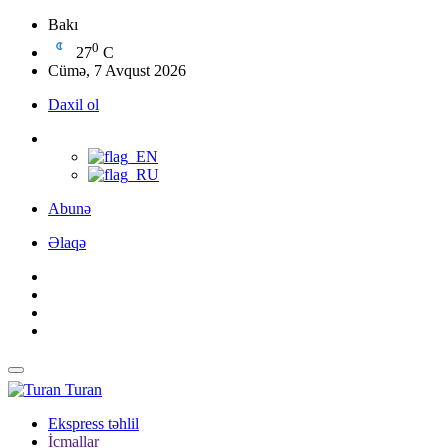
Bakı
0
27
C
Cümə, 7 Avqust 2026
Daxil ol
Abunə
Əlaqə
Turan
Ekspress təhlil
İcmallar