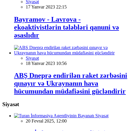
Siyasət
17 Yanvar 2023 22:15
Bayramov - Lavrova -
ekoaktivistlərin tələbləri qanuni və
əsaslıdır
Siyasət
18 Yanvar 2023 10:56
ABŞ Dneprə endirilən raket zərbəsini
qınayır və Ukraynanın hava
hücumundan müdafiəsini gücləndirir
Siyasət
Siyasət
20 Fevral 2025, 12:00