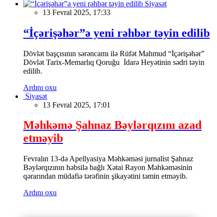
Siyasət
13 Fevral 2025, 17:33
“İçərişəhər”ə yeni rəhbər təyin edilib
Dövlət başçısının sərəncamı ilə Rüfət Mahmud “İçərişəhər”
Dövlət Tarix-Memarlıq Qoruğu İdarə Heyətinin sədri təyin
edilib.
Ardını oxu
Siyasət
13 Fevral 2025, 17:01
Məhkəmə Şahnaz Bəylərqızını azad
etməyib
Fevralın 13-də Apellyasiya Məhkəməsi jurnalist Şahnaz
Bəylərqızının həbsilə bağlı Xətai Rayon Məhkəməsinin
qərarından müdafiə tərəfinin şikayətini təmin etməyib.
Ardını oxu