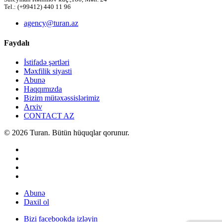
Tel.: (+99412) 440 11 96
agency@turan.az
Faydalı
İstifadə şərtləri
Məxfilik siyasti
Abunə
Haqqımızda
Bizim mütəxəssislərimiz
Arxiv
CONTACT AZ
© 2026 Turan. Bütün hüquqlar qorunur.
Abunə
Daxil ol
Bizi facebookda izləyin