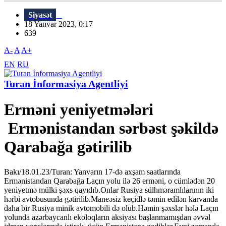
Siyasət
18 Yanvar 2023, 0:17
639
A-
A
A+
EN
RU
Turan İnformasiya Agentliyi
Erməni yeniyetmələri
Ermənistandan sərbəst şəkildə
Qarabağa gətirilib
Bakı/18.01.23/Turan: Yanvarın 17-də axşam saatlarında
Ermənistandan Qarabağa Laçın yolu ilə 26 erməni, o cümlədən 20
yeniyetmə mülki şəxs qayıdıb.Onlar Rusiya sülhməramlılarının iki
hərbi avtobusunda gətirilib.Maneəsiz keçidlə təmin edilən karvanda
daha bir Rusiya minik avtomobili də olub.Həmin şəxslər hələ Laçın
yolunda azərbaycanlı ekoloqların aksiyası başlanmamışdan əvvəl