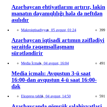
Azərbaycan ehtiyatlarını artırır, lakin
manatın dayanıqlılığı hələ də neftdən
asılıdır
Makroiqtisadiyyat,
05 avqust, 01:24
399
Azərbaycan iqtisadi artımın zəiflədiyi
şəraitdə rəqəmsallaşmanı
sürətləndirir
Media İcmalı,
04 avqust, 16:04
491
Media icmalı: Avqustun 3-ü saat
16:00-dan avqustun 4-ü saat 16:00-
dək
Ekspress təhlil,
04 avqust, 14:50
591
Azərbaycanda gömrük səlahiyyətləri