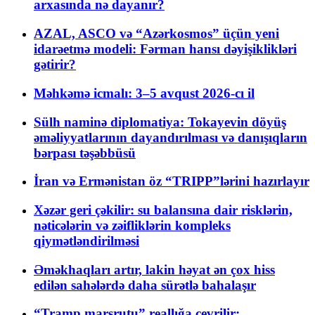
arxasında nə dayanır?
AZAL, ASCO və “Azərkosmos” üçün yeni
idarəetmə modeli: Fərman hansı dəyişiklikləri
gətirir?
Məhkəmə icmalı: 3–5 avqust 2026-cı il
Sülh naminə diplomatiya: Tokayevin döyüş
əməliyyatlarının dayandırılması və danışıqların
bərpası təşəbbüsü
İran və Ermənistan öz “TRIPP”lərini hazırlayır
Xəzər geri çəkilir: su balansına dair risklərin,
nəticələrin və zəifliklərin kompleks
qiymətləndirilməsi
Əməkhaqları artır, lakin həyat ən çox hiss
edilən sahələrdə daha sürətlə bahalaşır
“Tramp marşrutu” reallığa çevrilir: