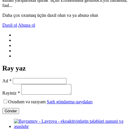
idman yarışlarında iştirak üçün Ermənistana gediblər.Eyni zamanda,
fəal...
Daha çox oxumaq üçün daxil olun və ya abunə olun
Daxil ol
Abunə ol
Rəy yaz
Ad *
Rəyiniz *
Oxudum və razıyam
Şərh göndərmə qaydaları
Göndər