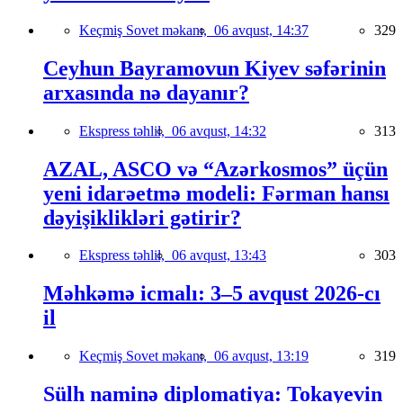
Keçmiş Sovet məkanı,
06 avqust, 14:37
329
Ceyhun Bayramovun Kiyev səfərinin
arxasında nə dayanır?
Ekspress təhlil,
06 avqust, 14:32
313
AZAL, ASCO və “Azərkosmos” üçün
yeni idarəetmə modeli: Fərman hansı
dəyişiklikləri gətirir?
Ekspress təhlil,
06 avqust, 13:43
303
Məhkəmə icmalı: 3–5 avqust 2026-cı
il
Keçmiş Sovet məkanı,
06 avqust, 13:19
319
Sülh naminə diplomatiya: Tokayevin