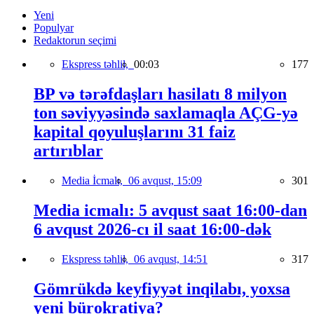
Yeni
Populyar
Redaktorun seçimi
Ekspress təhlil,
00:03
177
BP və tərəfdaşları hasilatı 8 milyon
ton səviyyəsində saxlamaqla AÇG-yə
kapital qoyuluşlarını 31 faiz
artırıblar
Media İcmalı,
06 avqust, 15:09
301
Media icmalı: 5 avqust saat 16:00-dan
6 avqust 2026-cı il saat 16:00-dək
Ekspress təhlil,
06 avqust, 14:51
317
Gömrükdə keyfiyyət inqilabı, yoxsa
yeni bürokratiya?