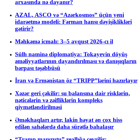
arxasında nə dayanır?
AZAL, ASCO və “Azərkosmos” üçün yeni
idarəetmə modeli: Fərman hansı dəyişiklikləri
gətirir?
Məhkəmə icmalı: 3–5 avqust 2026-cı il
Sülh naminə diplomatiya: Tokayevin döyüş
əməliyyatlarının dayandırılması və danışıqların
bərpası təşəbbüsü
İran və Ermənistan öz “TRIPP”lərini hazırlayır
Xəzər geri çəkilir: su balansına dair risklərin,
nəticələrin və zəifliklərin kompleks
qiymətləndirilməsi
Əməkhaqları artır, lakin həyat ən çox hiss
edilən sahələrdə daha sürətlə bahalaşır
“Tramp marşrutu” reallığa çevrilir: