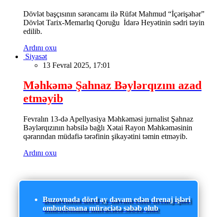
Dövlət başçısının sərəncamı ilə Rüfət Mahmud “İçərişəhər”
Dövlət Tarix-Memarlıq Qoruğu İdarə Heyətinin sədri təyin
edilib.
Ardını oxu
Siyasət
13 Fevral 2025, 17:01
Məhkəmə Şahnaz Bəylərqızını azad
etməyib
Fevralın 13-də Apellyasiya Məhkəməsi jurnalist Şahnaz
Bəylərqızının həbsilə bağlı Xətai Rayon Məhkəməsinin
qərarından müdafiə tərəfinin şikayətini təmin etməyib.
Ardını oxu
Buzovnada dörd ay davam edən drenaj işləri
ombudsmana müraciətə səbəb olub