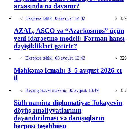
arxasında nə dayanır?
Ekspress təhlil,
06 avqust, 14:32
339
AZAL, ASCO və “Azərkosmos” üçün
yeni idarəetmə modeli: Fərman hansı
dəyişiklikləri gətirir?
Ekspress təhlil,
06 avqust, 13:43
329
Məhkəmə icmalı: 3–5 avqust 2026-cı
il
Keçmiş Sovet məkanı,
06 avqust, 13:19
337
Sülh naminə diplomatiya: Tokayevin
döyüş əməliyyatlarının
dayandırılması və danışıqların
bərpası təşəbbüsü