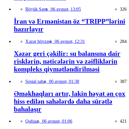
Böyük Şərq,
06 avqust, 13:05
326
İran və Ermənistan öz “TRIPP”lərini
hazırlayır
Xəzər hövzəsi,
06 avqust, 12:31
284
Xəzər geri çəkilir: su balansına dair
risklərin, nəticələrin və zəifliklərin
kompleks qiymətləndirilməsi
Sosial sahə,
06 avqust, 01:38
387
Əməkhaqları artır, lakin həyat ən çox
hiss edilən sahələrdə daha sürətlə
bahalaşır
Qafqaz,
06 avqust, 01:06
421