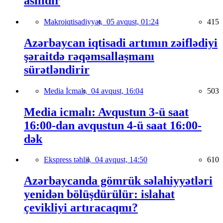
asılıdır
Makroiqtisadiyyat,
05 avqust, 01:24
415
Azərbaycan iqtisadi artımın zəiflədiyi
şəraitdə rəqəmsallaşmanı
sürətləndirir
Media İcmalı,
04 avqust, 16:04
503
Media icmalı: Avqustun 3-ü saat
16:00-dan avqustun 4-ü saat 16:00-
dək
Ekspress təhlil,
04 avqust, 14:50
610
Azərbaycanda gömrük səlahiyyətləri
yenidən bölüşdürülür: islahat
çevikliyi artıracaqmı?