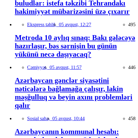
buludlar: istefa təkzibi Tehrandakı
hakimiyyət mübarizəsini üzə çıxarır
Ekspress təhlil,
05 avqust, 12:27
495
Metroda 10 aylıq sınaq: Bakı gələcəyə
hazırlaşır, bəs sərnişin bu günün
yükünü necə daşıyacaq?
Cəmiyyət,
05 avqust, 11:57
446
Azərbaycan gənclər siyasətini
nəticələrə bağlamağa çalışır, lakin
məşğulluq və beyin axını problemləri
qalır
Sosial sahə,
05 avqust, 10:44
458
Azərbaycanın kommunal hesabı: