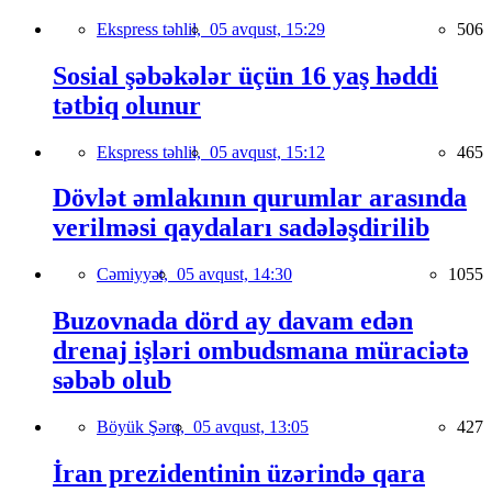
Ekspress təhlil,
05 avqust, 15:29
506
Sosial şəbəkələr üçün 16 yaş həddi
tətbiq olunur
Ekspress təhlil,
05 avqust, 15:12
465
Dövlət əmlakının qurumlar arasında
verilməsi qaydaları sadələşdirilib
Cəmiyyət,
05 avqust, 14:30
1055
Buzovnada dörd ay davam edən
drenaj işləri ombudsmana müraciətə
səbəb olub
Böyük Şərq,
05 avqust, 13:05
427
İran prezidentinin üzərində qara