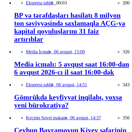
Ekspress təhlil,
00:03
200
BP və tərəfdaşları hasilatı 8 milyon
ton səviyyəsində saxlamaqla AÇG-yə
kapital qoyuluşlarını 31 faiz
artırıblar
Media İcmalı,
06 avqust, 15:09
326
Media icmalı: 5 avqust saat 16:00-dan
6 avqust 2026-cı il saat 16:00-dək
Ekspress təhlil,
06 avqust, 14:51
343
Gömrükdə keyfiyyət inqilabı, yoxsa
yeni bürokratiya?
Keçmiş Sovet məkanı,
06 avqust, 14:37
356
Ceyhun Bayramovun Kiyev səfərinin