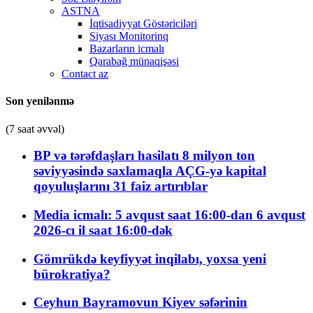
ASTNA
İqtisadiyyat Göstəriciləri
Siyası Monitorinq
Bazarların icmalı
Qarabağ münaqişəsi
Contact az
Son yenilənmə
(7 saat əvvəl)
BP və tərəfdaşları hasilatı 8 milyon ton
səviyyəsində saxlamaqla AÇG-yə kapital
qoyuluşlarını 31 faiz artırıblar
Media icmalı: 5 avqust saat 16:00-dan 6 avqust
2026-cı il saat 16:00-dək
Gömrükdə keyfiyyət inqilabı, yoxsa yeni
bürokratiya?
Ceyhun Bayramovun Kiyev səfərinin