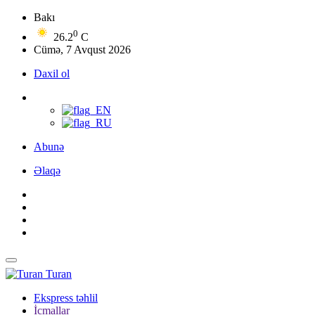
Bakı
0
26.2
C
Cümə, 7 Avqust 2026
Daxil ol
Abunə
Əlaqə
Turan
Ekspress təhlil
İcmallar