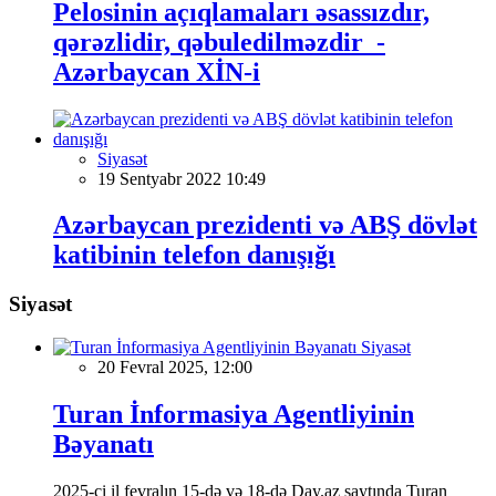
Pelosinin açıqlamaları əsassızdır,
qərəzlidir, qəbuledilməzdir -
Azərbaycan XİN-i
Siyasət
19 Sentyabr 2022 10:49
Azərbaycan prezidenti və ABŞ dövlət
katibinin telefon danışığı
Siyasət
Siyasət
20 Fevral 2025, 12:00
Turan İnformasiya Agentliyinin
Bəyanatı
2025-ci il fevralın 15-də və 18-də Day.az saytında Turan