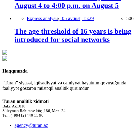
August 4 to 4:00 p.m. on August 5
Express analysis,
05 avqust, 15:29
506
The age threshold of 16 years is being
introduced for social networks
Haqqımızda
“Turan” siyasət, iqtisadiyyat və cəmiyyət həyatının qovuşuğunda
fəaliyyət göstərən müstəqil analitik qurumdur.
Turan analitik xidməti
Bakı, AZ1010
Süleyman Rəhimov küç.,186, Mən. 24
Tel.: (+99412) 440 11 96
agency@turan.az