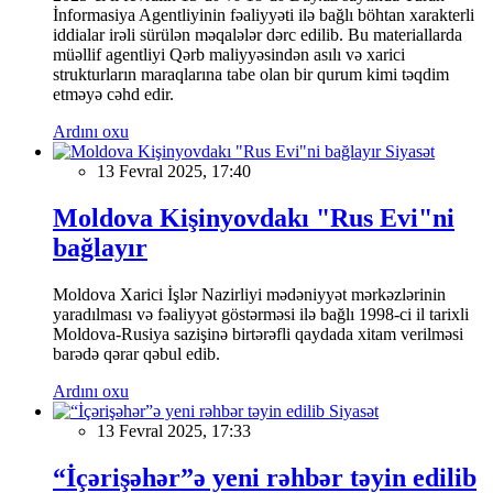
İnformasiya Agentliyinin fəaliyyəti ilə bağlı böhtan xarakterli
iddialar irəli sürülən məqalələr dərc edilib. Bu materiallarda
müəllif agentliyi Qərb maliyyəsindən asılı və xarici
strukturların maraqlarına tabe olan bir qurum kimi təqdim
etməyə cəhd edir.
Ardını oxu
Siyasət
13 Fevral 2025, 17:40
Moldova Kişinyovdakı "Rus Evi"ni
bağlayır
Moldova Xarici İşlər Nazirliyi mədəniyyət mərkəzlərinin
yaradılması və fəaliyyət göstərməsi ilə bağlı 1998-ci il tarixli
Moldova-Rusiya sazişinə birtərəfli qaydada xitam verilməsi
barədə qərar qəbul edib.
Ardını oxu
Siyasət
13 Fevral 2025, 17:33
“İçərişəhər”ə yeni rəhbər təyin edilib