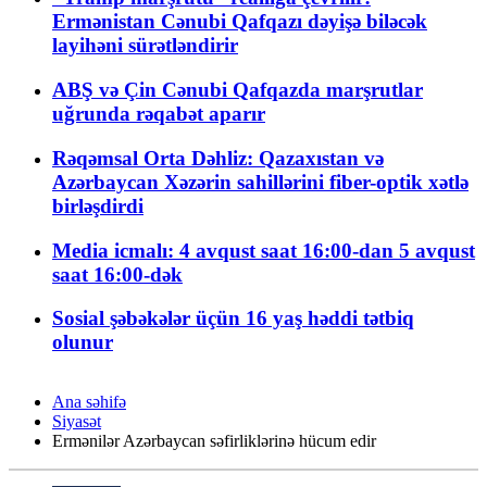
Ermənistan Cənubi Qafqazı dəyişə biləcək
layihəni sürətləndirir
ABŞ və Çin Cənubi Qafqazda marşrutlar
uğrunda rəqabət aparır
Rəqəmsal Orta Dəhliz: Qazaxıstan və
Azərbaycan Xəzərin sahillərini fiber-optik xətlə
birləşdirdi
Media icmalı: 4 avqust saat 16:00-dan 5 avqust
saat 16:00-dək
Sosial şəbəkələr üçün 16 yaş həddi tətbiq
olunur
Ana səhifə
Siyasət
Ermənilər Azərbaycan səfirliklərinə hücum edir