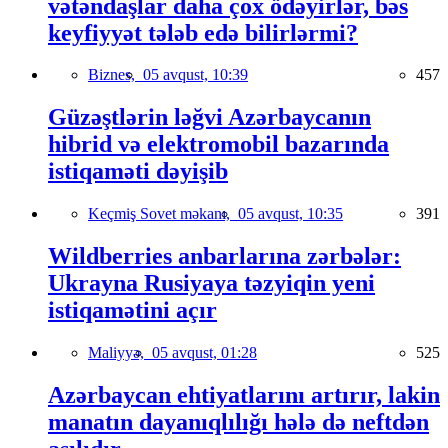
vətəndaşlar daha çox ödəyirlər, bəs
keyfiyyət tələb edə bilirlərmi?
Biznes,
05 avqust, 10:39
457
Güzəştlərin ləğvi Azərbaycanın
hibrid və elektromobil bazarında
istiqaməti dəyişib
Keçmiş Sovet məkanı,
05 avqust, 10:35
391
Wildberries anbarlarına zərbələr:
Ukrayna Rusiyaya təzyiqin yeni
istiqamətini açır
Maliyyə,
05 avqust, 01:28
525
Azərbaycan ehtiyatlarını artırır, lakin
manatın dayanıqlılığı hələ də neftdən