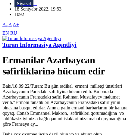
Siyasət
18 Sentyabr 2022, 19:53
1092
A-
A
A+
EN
RU
Turan İnformasiya Agentliyi
Ermənilər Azərbaycan
səfirliklərinə hücum edir
Bakı/18.09.22/Turan: Bu gün radikal erməni millətçi ünsürləri
Azərbaycanın Parisdəki səfirliyinə hücum edib. Bu barədə
Azərbaycanın Fransadakı səfiri Rəhman Mustafayev məlumat
verib.“Erməni fanatikləri Azərbaycanın Fransadakı səfirliyinin
binasına basqın edirlər. Amma gəlin erməni barbarlarını bir kənara
qoyaq. Cənab Emmanuel Makron, səfirlikləri qorumadığına və
təhlükəsizliyimizlə bağlı qanuni istəklərimizə məhəl qoymadığına
görə Fransaya ay...
Daha çox oxumaq üçün daxil olun və ya abunə olun