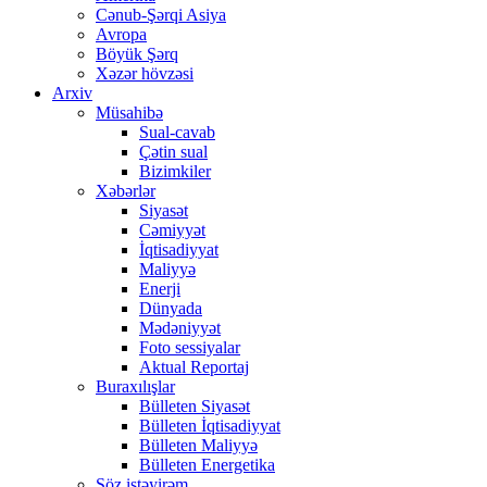
Cənub-Şərqi Asiya
Avropa
Böyük Şərq
Xəzər hövzəsi
Arxiv
Müsahibə
Sual-cavab
Çətin sual
Bizimkiler
Xəbərlər
Siyasət
Cəmiyyət
İqtisadiyyat
Maliyyə
Enerji
Dünyada
Mədəniyyət
Foto sessiyalar
Aktual Reportaj
Buraxılışlar
Bülleten Siyasət
Bülleten İqtisadiyyat
Bülleten Maliyyə
Bülleten Energetika
Söz istəyirəm