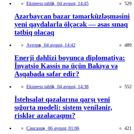
Ekspress təhlil,
04 avqust, 14:45
529
Azərbaycan bazar təmərküzləşməsini
yeni qaydalarla ölçəcək — əsas sınaq
tətbiq olacaq
Avropa,
04 avqust, 14:42
489
Enerji dəhlizi boyunca diplomatiya:
İnyatsio Kassis nə üçün Bakıya və
Aşqabada səfər edir?
Ekspress təhlil,
04 avqust, 14:38
552
İstehsalat qəzalarına qarşı yeni
sığorta modeli: sistem yenilənir,
risklər azalacaqmı?
Caucasus,
06 avqust, 01:06
421