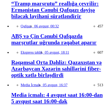
“Tramp marşrutu” reallığa çevrilir:
Ermənistan Cənubi Qafqazı dəyişə
biləcək layihəni sürətləndirir
Qafqaz,
06 avqust, 00:32
457
ABŞ və Çin Cənubi Qafqazda
marşrutlar uğrunda rəqabət aparır
Ekspress təhlil,
05 avqust, 18:11
607
Rəqəmsal Orta Dəhliz: Qazaxıstan və
Azərbaycan Xəzərin sahillərini fiber-
optik xətlə birləşdirdi
Media İcmalı,
05 avqust, 16:37
513
Media icmalı: 4 avqust saat 16:00-dan
5 avqust saat 16:00-dək