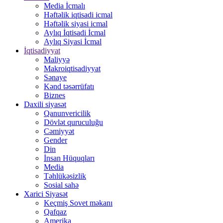
Media İcmalı
Həftəlik iqtisadi icmal
Həftəlik siyasi icmal
Aylıq İqtisadi İcmal
Aylıq Siyasi İcmal
İqtisadiyyat
Maliyyə
Makroiqtisadiyyat
Sənaye
Kənd təsərrüfatı
Biznes
Daxili siyasət
Qanunvericilik
Dövlət quruculuğu
Cəmiyyət
Gender
Din
İnsan Hüquqları
Media
Təhlükəsizlik
Sosial sahə
Xarici Siyasət
Keçmiş Sovet məkanı
Qafqaz
Amerika