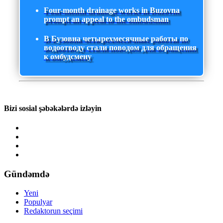
Four-month drainage works in Buzovna
prompt an appeal to the ombudsman
В Бузовна четырехмесячные работы по
водоотводу стали поводом для обращения
к омбудсмену
Bizi sosial şəbəkələrdə izləyin
Gündəmdə
Yeni
Populyar
Redaktorun seçimi