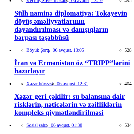
Keçmiş Sovet məkanı,
06 avqust, 13:19
495
Sülh naminə diplomatiya: Tokayevin
döyüş əməliyyatlarının
dayandırılması və danışıqların
bərpası təşəbbüsü
Böyük Şərq,
06 avqust, 13:05
528
İran və Ermənistan öz “TRIPP”lərini
hazırlayır
Xəzər hövzəsi,
06 avqust, 12:31
404
Xəzər geri çəkilir: su balansına dair
risklərin, nəticələrin və zəifliklərin
kompleks qiymətləndirilməsi
Sosial sahə,
06 avqust, 01:38
534