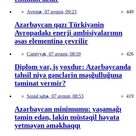
Avropa,
07 avqust, 09:23
449
Azərbaycan qazı Türkiyənin
Avropadakı enerji ambisiyalarının
əsas elementinə çevrilir
Cəmiyyət,
07 avqust, 08:59
426
Diplom var, iş yoxdur: Azərbaycanda
təhsil niyə gənclərin məşğulluğuna
təminat vermir?
Sosial sahə,
07 avqust, 08:53
419
Azərbaycan minimumu: yaşamağı
təmin edən, lakin müstəqil həyata
yetməyən əməkhaqqı