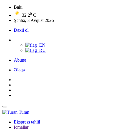
Bakı
0
32.2
C
Şənbə, 8 Avqust 2026
Daxil ol
Abunə
Əlaqə
Turan
Ekspress təhlil
İcmallar