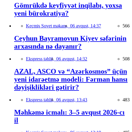
Gömrükdə keyfiyyət inqilabı, yoxsa
yeni bürokratiya?
Keçmiş Sovet məkanı,
06 avqust, 14:37
566
Ceyhun Bayramovun Kiyev səfərinin
arxasında nə dayanır?
Ekspress təhlil,
06 avqust, 14:32
508
AZAL, ASCO və “Azərkosmos” üçün
yeni idarəetmə modeli: Fərman hansı
dəyişiklikləri gətirir?
Ekspress təhlil,
06 avqust, 13:43
483
Məhkəmə icmalı: 3–5 avqust 2026-cı
il