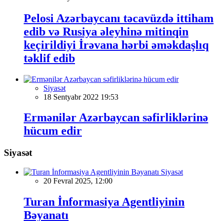
Pelosi Azərbaycanı təcavüzdə ittiham
edib və Rusiya əleyhinə mitinqin
keçirildiyi İrəvana hərbi əməkdaşlıq
təklif edib
Siyasət
18 Sentyabr 2022 19:53
Ermənilər Azərbaycan səfirliklərinə
hücum edir
Siyasət
Siyasət
20 Fevral 2025, 12:00
Turan İnformasiya Agentliyinin
Bəyanatı