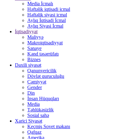
Media İcmalı
Həftəlik iqtisadi icmal
Həftəlik siyasi icmal
Aylıq İqtisadi İcmal
Aylıq Siyasi İcmal
İqtisadiyyat
Maliyyə
Makroiqtisadiyyat
Sənaye
Kənd təsərrüfatı
Biznes
Daxili siyasət
Qanunvericilik
Dövlət quruculuğu
Cəmiyyət
Gender
Din
İnsan Hüquqları
Media
Təhlükəsizlik
Sosial sahə
Xarici Siyasət
Keçmiş Sovet məkanı
Qafqaz
Amerika