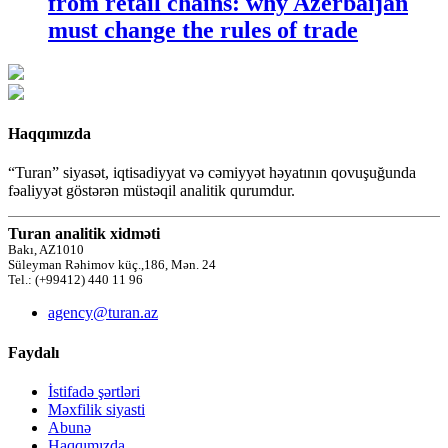
from retail chains: why Azerbaijan
must change the rules of trade
Haqqımızda
“Turan” siyasət, iqtisadiyyat və cəmiyyət həyatının qovuşuğunda
fəaliyyət göstərən müstəqil analitik qurumdur.
Turan analitik xidməti
Bakı, AZ1010
Süleyman Rəhimov küç.,186, Mən. 24
Tel.: (+99412) 440 11 96
agency@turan.az
Faydalı
İstifadə şərtləri
Məxfilik siyasti
Abunə
Haqqımızda