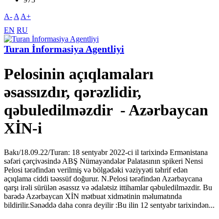
A-
A
A+
EN
RU
Turan İnformasiya Agentliyi
Pelosinin açıqlamaları
əsassızdır, qərəzlidir,
qəbuledilməzdir - Azərbaycan
XİN-i
Bakı/18.09.22/Turan: 18 sentyabr 2022-ci il tarixində Ermənistana
səfəri çərçivəsində ABŞ Nümayəndələr Palatasının spikeri Nensi
Pelosi tərəfindən verilmiş və bölgədəki vəziyyəti təhrif edən
açıqlama ciddi təəssüf doğurur. N.Pelosi tərəfindən Azərbaycana
qarşı irəli sürülən əsassız və ədalətsiz ittihamlar qəbuledilməzdir. Bu
barədə Azərbaycan XİN mətbuat xidmətinin məlumatında
bildirilir.Sənəddə daha conra deyilir :Bu ilin 12 sentyabr tarixindən...