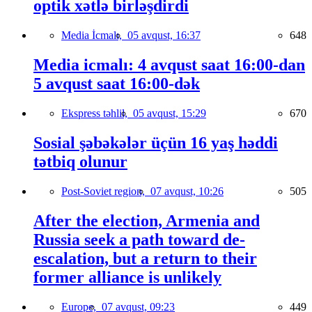
optik xətlə birləşdirdi
Media İcmalı,
05 avqust, 16:37
648
Media icmalı: 4 avqust saat 16:00-dan
5 avqust saat 16:00-dək
Ekspress təhlil,
05 avqust, 15:29
670
Sosial şəbəkələr üçün 16 yaş həddi
tətbiq olunur
Post-Soviet region,
07 avqust, 10:26
505
After the election, Armenia and
Russia seek a path toward de-
escalation, but a return to their
former alliance is unlikely
Europe,
07 avqust, 09:23
449