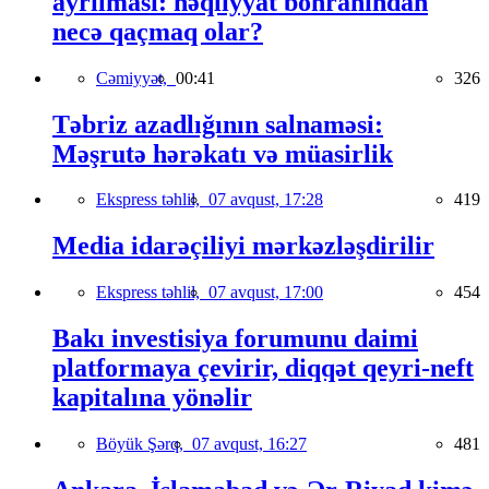
ayrılması: nəqliyyat böhranından
necə qaçmaq olar?
Cəmiyyət,
00:41
326
Təbriz azadlığının salnaməsi:
Məşrutə hərəkatı və müasirlik
Ekspress təhlil,
07 avqust, 17:28
419
Media idarəçiliyi mərkəzləşdirilir
Ekspress təhlil,
07 avqust, 17:00
454
Bakı investisiya forumunu daimi
platformaya çevirir, diqqət qeyri-neft
kapitalına yönəlir
Böyük Şərq,
07 avqust, 16:27
481