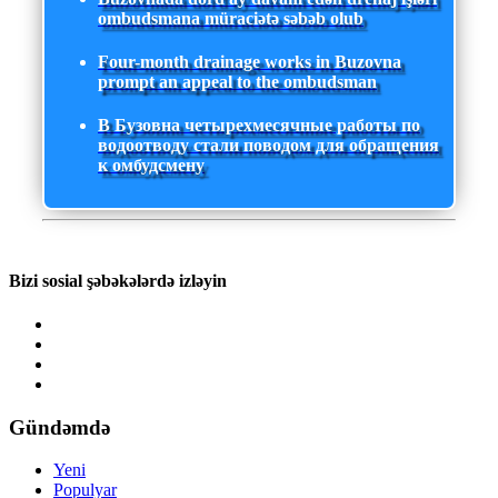
ombudsmana müraciətə səbəb olub
Four-month drainage works in Buzovna
prompt an appeal to the ombudsman
В Бузовна четырехмесячные работы по
водоотводу стали поводом для обращения
к омбудсмену
Bizi sosial şəbəkələrdə izləyin
Gündəmdə
Yeni
Populyar