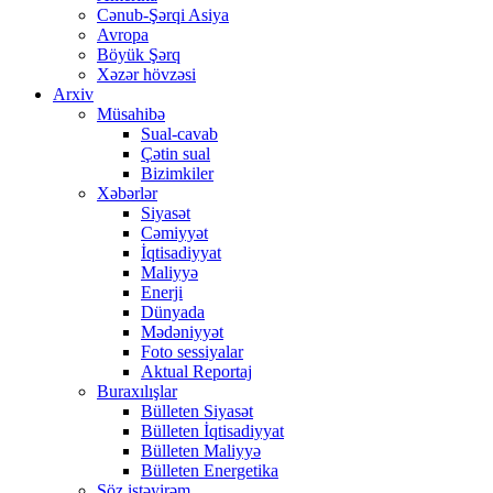
Cənub-Şərqi Asiya
Avropa
Böyük Şərq
Xəzər hövzəsi
Arxiv
Müsahibə
Sual-cavab
Çətin sual
Bizimkiler
Xəbərlər
Siyasət
Cəmiyyət
İqtisadiyyat
Maliyyə
Enerji
Dünyada
Mədəniyyət
Foto sessiyalar
Aktual Reportaj
Buraxılışlar
Bülleten Siyasət
Bülleten İqtisadiyyat
Bülleten Maliyyə
Bülleten Energetika
Söz istəyirəm