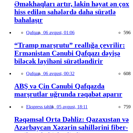
Əməkhaqları artır, lakin həyat ən çox
hiss edilən sahələrdə daha sürətlə
bahalaşır
Qafqaz,
06 avqust, 01:06
596
“Tramp marşrutu” reallığa çevrilir:
Ermənistan Cənubi Qafqazı dəyişə
biləcək layihəni sürətləndirir
Qafqaz,
06 avqust, 00:32
608
ABŞ və Çin Cənubi Qafqazda
marşrutlar uğrunda rəqabət aparır
Ekspress təhlil,
05 avqust, 18:11
759
Rəqəmsal Orta Dəhliz: Qazaxıstan və
Azərbaycan Xəzərin sahillərini fiber-