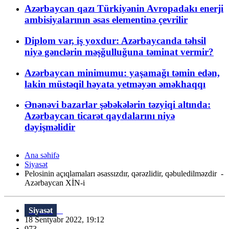
Azərbaycan qazı Türkiyənin Avropadakı enerji
ambisiyalarının əsas elementinə çevrilir
Diplom var, iş yoxdur: Azərbaycanda təhsil
niyə gənclərin məşğulluğuna təminat vermir?
Azərbaycan minimumu: yaşamağı təmin edən,
lakin müstəqil həyata yetməyən əməkhaqqı
Ənənəvi bazarlar şəbəkələrin təzyiqi altında:
Azərbaycan ticarət qaydalarını niyə
dəyişməlidir
Ana səhifə
Siyasət
Pelosinin açıqlamaları əsassızdır, qərəzlidir, qəbuledilməzdir -
Azərbaycan XİN-i
Siyasət
18 Sentyabr 2022, 19:12
973