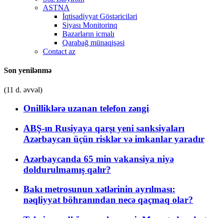
ASTNA
İqtisadiyyat Göstəriciləri
Siyası Monitorinq
Bazarların icmalı
Qarabağ münaqişəsi
Contact az
Son yenilənmə
(11 d. əvvəl)
Onilliklərə uzanan telefon zəngi
ABŞ-ın Rusiyaya qarşı yeni sanksiyaları
Azərbaycan üçün risklər və imkanlar yaradır
Azərbaycanda 65 min vakansiya niyə
doldurulmamış qalır?
Bakı metrosunun xətlərinin ayrılması:
nəqliyyat böhranından necə qaçmaq olar?