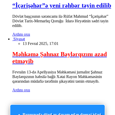
“İçərişəhər”ə yeni rəhbər təyin edilib
Dövlət başçısının sərəncamı ilə Rüfət Mahmud “İçərişəhər”
Dövlət Tarix-Memarlıq Qoruğu İdarə Heyətinin sədri təyin
edilib.
Ardını oxu
Siyasət
13 Fevral 2025, 17:01
Məhkəmə Şahnaz Bəylərqızını azad
etməyib
Fevralın 13-də Apellyasiya Məhkəməsi jurnalist Şahnaz
Bəylərqızının həbsilə bağlı Xətai Rayon Məhkəməsinin
qərarından müdafiə tərəfinin şikayətini təmin etməyib.
Ardını oxu
Buzovnada dörd ay davam edən drenaj işləri