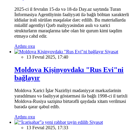
2025-ci il fevralın 15-də və 18-də Day.az saytında Turan
İnformasiya Agentliyinin fəaliyyəti ilə bağlı böhtan xarakterli
iddialar irəli sürülən məqalələr dərc edilib. Bu materiallarda
müəllif agentliyi Qərb maliyyəsindən asılı və xarici
strukturların maraqlarına tabe olan bir qurum kimi təqdim
etməyə cəhd edir.
Ardını oxu
Siyasət
13 Fevral 2025, 17:40
Moldova Kişinyovdakı "Rus Evi"ni
bağlayır
Moldova Xarici İşlər Nazirliyi mədəniyyət mərkəzlərinin
yaradılması və fəaliyyət göstərməsi ilə bağlı 1998-ci il tarixli
Moldova-Rusiya sazişinə birtərəfli qaydada xitam verilməsi
barədə qərar qəbul edib.
Ardını oxu
Siyasət
13 Fevral 2025, 17:33