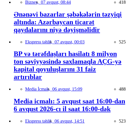
Biznes,
07 avqust, 08:44
418
Ənənəvi bazarlar şəbəkələrin təzyiqi
altında: Azərbaycan ticarət
qaydalarını niyə dəyişməlidir
Ekspress təhlil,
07 avqust, 00:03
525
BP və tərəfdaşları hasilatı 8 milyon
ton səviyyəsində saxlamaqla AÇG-yə
kapital qoyuluşlarını 31 faiz
artırıblar
Media İcmalı,
06 avqust, 15:09
488
Media icmalı: 5 avqust saat 16:00-dan
6 avqust 2026-cı il saat 16:00-dək
Ekspress təhlil,
06 avqust, 14:51
523