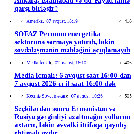
Ankara, İslamabad və Ər-Riyad kimə
qarşı birləşir?
Amerika,
07 avqust, 16:19
416
SOFAZ Perunun energetika
sektoruna sərmayə yatırıb, lakin
sövdələşmənin məbləğini açıqlamayıb
Media İcmalı,
07 avqust, 16:10
406
Media icmalı: 6 avqust saat 16:00-dan
7 avqust 2026-cı il saat 16:00-dək
Keçmiş Sovet məkanı,
07 avqust, 10:26
505
Seçkilərdən sonra Ermənistan və
Rusiya gərginliyi azaltmağın yollarını
axtarır, lakin əvvəlki ittifaqa qayıdış
ehtimalı azdır