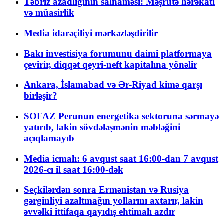
Təbriz azadlığının salnaməsi: Məşrutə hərəkatı
və müasirlik
Media idarəçiliyi mərkəzləşdirilir
Bakı investisiya forumunu daimi platformaya
çevirir, diqqət qeyri-neft kapitalına yönəlir
Ankara, İslamabad və Ər-Riyad kimə qarşı
birləşir?
SOFAZ Perunun energetika sektoruna sərmayə
yatırıb, lakin sövdələşmənin məbləğini
açıqlamayıb
Media icmalı: 6 avqust saat 16:00-dan 7 avqust
2026-cı il saat 16:00-dək
Seçkilərdən sonra Ermənistan və Rusiya
gərginliyi azaltmağın yollarını axtarır, lakin
əvvəlki ittifaqa qayıdış ehtimalı azdır