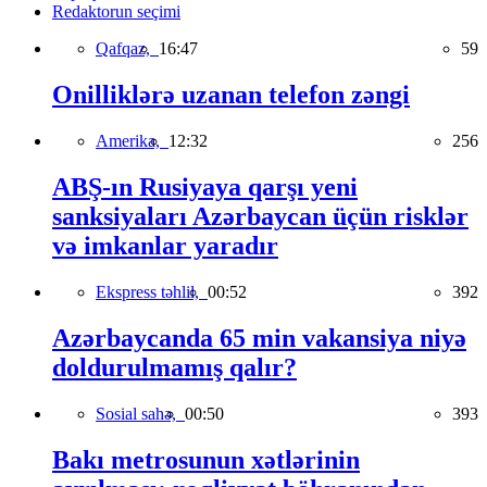
Redaktorun seçimi
Qafqaz,
16:47
59
Onilliklərə uzanan telefon zəngi
Amerika,
12:32
256
ABŞ-ın Rusiyaya qarşı yeni
sanksiyaları Azərbaycan üçün risklər
və imkanlar yaradır
Ekspress təhlil,
00:52
392
Azərbaycanda 65 min vakansiya niyə
doldurulmamış qalır?
Sosial sahə,
00:50
393
Bakı metrosunun xətlərinin