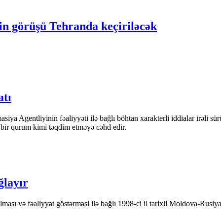
nin görüşü Tehranda keçiriləcək
atı
iya Agentliyinin fəaliyyəti ilə bağlı böhtan xarakterli iddialar irəli sü
n bir qurum kimi təqdim etməyə cəhd edir.
ğlayır
ası və fəaliyyət göstərməsi ilə bağlı 1998-ci il tarixli Moldova-Rusiya 