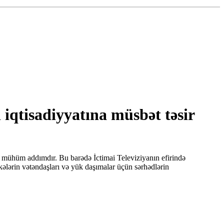
qtisadiyyatına müsbət təsir
 mühüm addımdır. Bu barədə İctimai Televiziyanın efirində
ələrin vətəndaşları və yük daşımalar üçün sərhədlərin