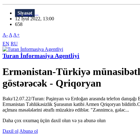
Siyasət
12 İyul 2022, 13:00
658
A-
A
A+
EN
RU
Turan İnformasiya Agentliyi
Ermənistan-Türkiyə münasibətlə
göstərəcək - Qriqoryan
Bakı/12.07.22/Turan: Paşinyan və Erdoğan arasında telefon danışığı 
Ermənistan Təhlükəsizlik Şurasının katibi Armen Qriqoryan bildirib.O
açlması məsələlərini ətraflı müzakirə ediblər. "Zənnimcə, gələc...
Daha çox oxumaq üçün daxil olun və ya abunə olun
Daxil ol
Abunə ol