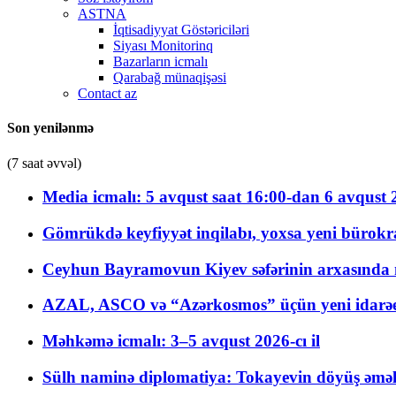
ASTNA
İqtisadiyyat Göstəriciləri
Siyası Monitorinq
Bazarların icmalı
Qarabağ münaqişəsi
Contact az
Son yenilənmə
(7 saat əvvəl)
Media icmalı: 5 avqust saat 16:00-dan 6 avqust 2
Gömrükdə keyfiyyət inqilabı, yoxsa yeni bürokr
Ceyhun Bayramovun Kiyev səfərinin arxasında 
AZAL, ASCO və “Azərkosmos” üçün yeni idarəetm
Məhkəmə icmalı: 3–5 avqust 2026-cı il
Sülh naminə diplomatiya: Tokayevin döyüş əməli