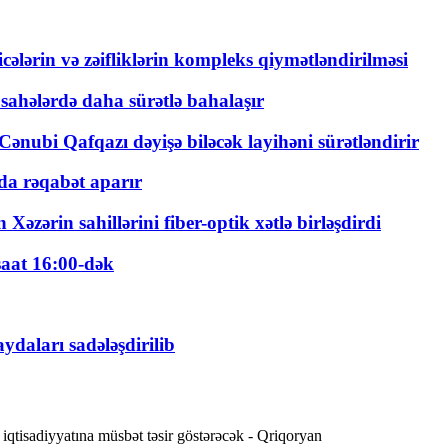
ticələrin və zəifliklərin kompleks qiymətləndirilməsi
 sahələrdə daha sürətlə bahalaşır
ənubi Qafqazı dəyişə biləcək layihəni sürətləndirir
a rəqabət aparır
zərin sahillərini fiber-optik xətlə birləşdirdi
saat 16:00-dək
daları sadələşdirilib
qtisadiyyatına müsbət təsir göstərəcək - Qriqoryan