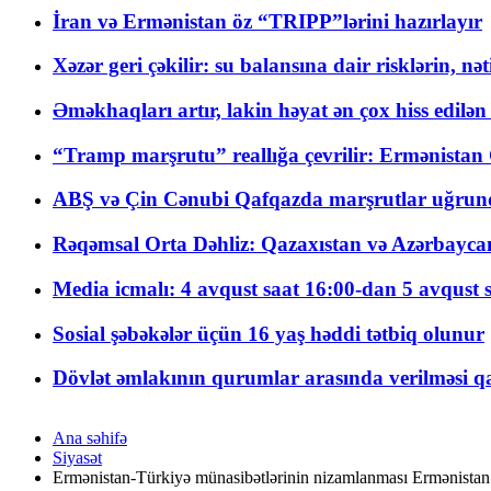
İran və Ermənistan öz “TRIPP”lərini hazırlayır
Xəzər geri çəkilir: su balansına dair risklərin, nə
Əməkhaqları artır, lakin həyat ən çox hiss edilən
“Tramp marşrutu” reallığa çevrilir: Ermənistan C
ABŞ və Çin Cənubi Qafqazda marşrutlar uğrund
Rəqəmsal Orta Dəhliz: Qazaxıstan və Azərbaycan Xə
Media icmalı: 4 avqust saat 16:00-dan 5 avqust 
Sosial şəbəkələr üçün 16 yaş həddi tətbiq olunur
Dövlət əmlakının qurumlar arasında verilməsi qay
Ana səhifə
Siyasət
Ermənistan-Türkiyə münasibətlərinin nizamlanması Ermənistan i