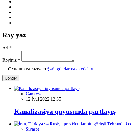
Rəy yaz
Ad *
Rəyiniz *
Oxudum və razıyam
Şərh göndərmə qaydaları
Göndər
Cəmiyyət
12 İyul 2022 12:35
Kanalizasiya quyusunda partlayış
Siyasət