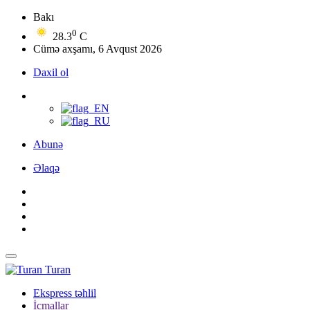
Bakı
0
28.3
C
Cümə axşamı, 6 Avqust 2026
Daxil ol
Abunə
Əlaqə
Turan
Ekspress təhlil
İcmallar