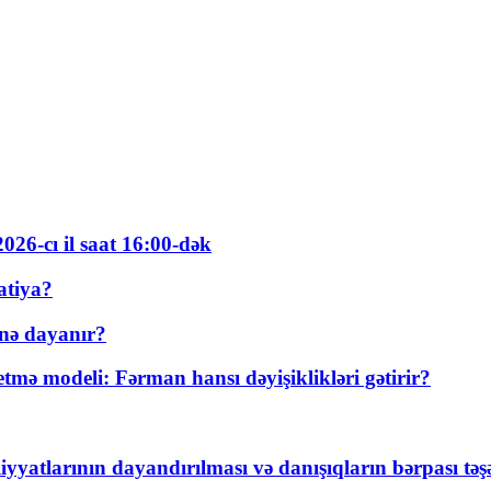
026-cı il saat 16:00-dək
atiya?
nə dayanır?
ə modeli: Fərman hansı dəyişiklikləri gətirir?
yyatlarının dayandırılması və danışıqların bərpası tə