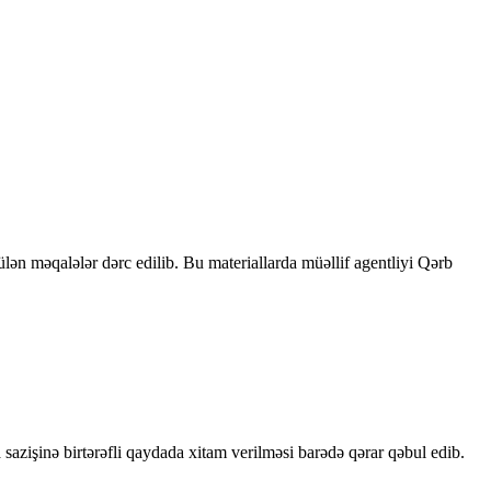
rülən məqalələr dərc edilib. Bu materiallarda müəllif agentliyi Qərb
sazişinə birtərəfli qaydada xitam verilməsi barədə qərar qəbul edib.