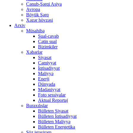
Cənub-Şərqi Asiya
Avropa
Böyük Şərq
Xəzər hövzəsi
Arxiv
Müsahibə
Sual-cavab
Çətin sual
Bizimkiler
Xəbərlər
Siyasət
Cəmiyyət
İqtisadiyyat
Maliyyə
Enerji
Dünyada
Mədəniyyət
Foto sessiyalar
Aktual Reportaj
Buraxılışlar
Bülleten Siyasət
Bülleten İqtisadiyyat
Bülleten Maliyyə
Bülleten Energetika
Söz istəyirəm