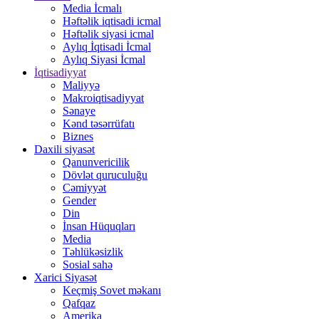
Media İcmalı
Həftəlik iqtisadi icmal
Həftəlik siyasi icmal
Aylıq İqtisadi İcmal
Aylıq Siyasi İcmal
İqtisadiyyat
Maliyyə
Makroiqtisadiyyat
Sənaye
Kənd təsərrüfatı
Biznes
Daxili siyasət
Qanunvericilik
Dövlət quruculuğu
Cəmiyyət
Gender
Din
İnsan Hüquqları
Media
Təhlükəsizlik
Sosial sahə
Xarici Siyasət
Keçmiş Sovet məkanı
Qafqaz
Amerika