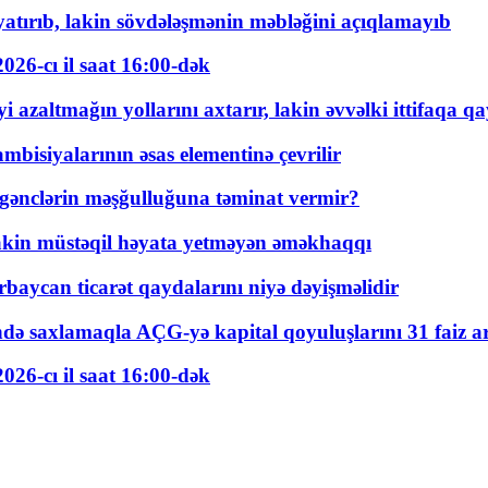
tırıb, lakin sövdələşmənin məbləğini açıqlamayıb
026-cı il saat 16:00-dək
 azaltmağın yollarını axtarır, lakin əvvəlki ittifaqa qa
bisiyalarının əsas elementinə çevrilir
 gənclərin məşğulluğuna təminat vermir?
kin müstəqil həyata yetməyən əməkhaqqı
rbaycan ticarət qaydalarını niyə dəyişməlidir
ində saxlamaqla AÇG-yə kapital qoyuluşlarını 31 faiz ar
026-cı il saat 16:00-dək