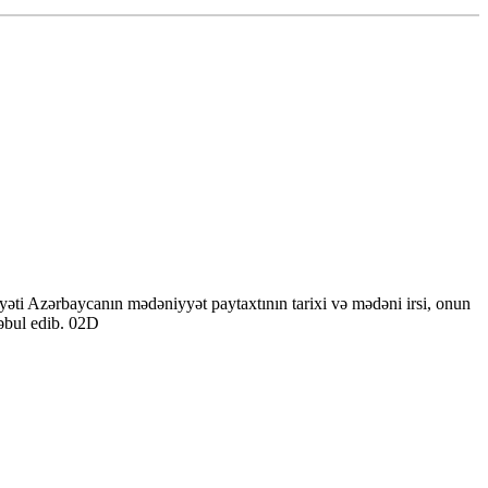
ti Azərbaycanın mədəniyyət paytaxtının tarixi və mədəni irsi, onun
qəbul edib. 02D