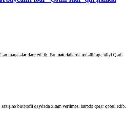
rülən məqalələr dərc edilib. Bu materiallarda müəllif agentliyi Qərb
sazişinə birtərəfli qaydada xitam verilməsi barədə qərar qəbul edib.