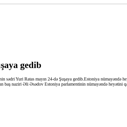
uşaya gedib
in sədri Yuri Ratas mayın 24-də Şuşaya gedib.Estoniya nümayəndə heyə
anın baş naziri Əli Əsədov Estoniya parlamentinin nümayəndə heyətini 