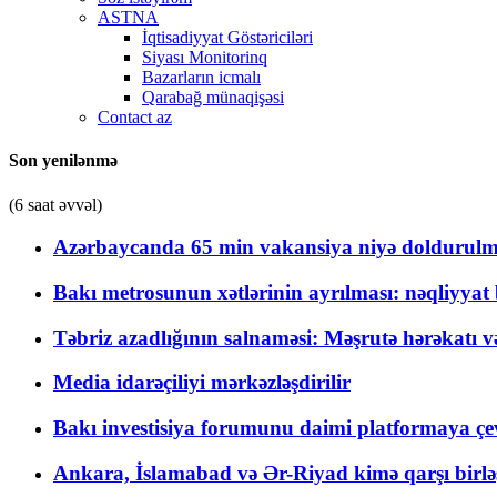
ASTNA
İqtisadiyyat Göstəriciləri
Siyası Monitorinq
Bazarların icmalı
Qarabağ münaqişəsi
Contact az
Son yenilənmə
(6 saat əvvəl)
Azərbaycanda 65 min vakansiya niyə doldurulm
Bakı metrosunun xətlərinin ayrılması: nəqliyya
Təbriz azadlığının salnaməsi: Məşrutə hərəkatı v
Media idarəçiliyi mərkəzləşdirilir
Bakı investisiya forumunu daimi platformaya çevi
Ankara, İslamabad və Ər-Riyad kimə qarşı birlə