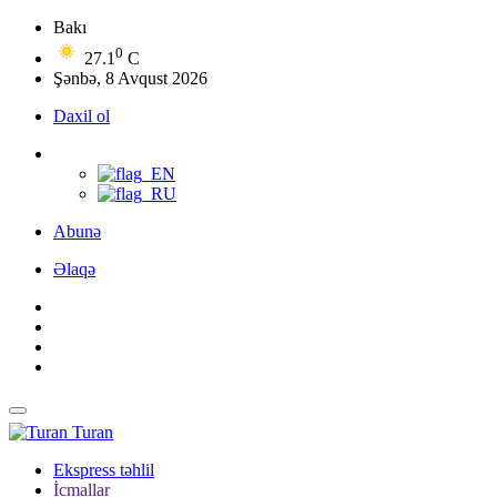
Bakı
0
27.1
C
Şənbə, 8 Avqust 2026
Daxil ol
Abunə
Əlaqə
Turan
Ekspress təhlil
İcmallar