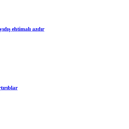
yıdış ehtimalı azdır
tırıblar