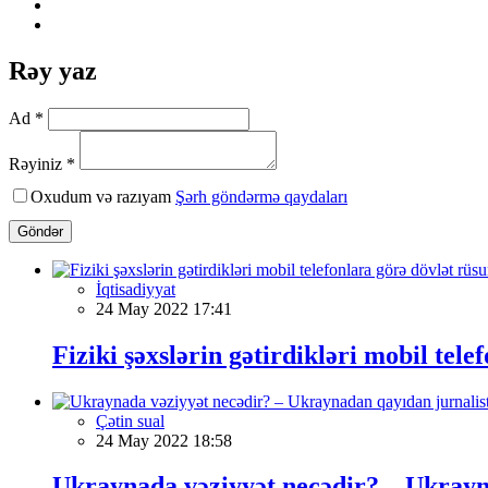
Rəy yaz
Ad *
Rəyiniz *
Oxudum və razıyam
Şərh göndərmə qaydaları
Göndər
İqtisadiyyat
24 May 2022 17:41
Fiziki şəxslərin gətirdikləri mobil tele
Çətin sual
24 May 2022 18:58
Ukraynada vəziyyət necədir? – Ukrayna