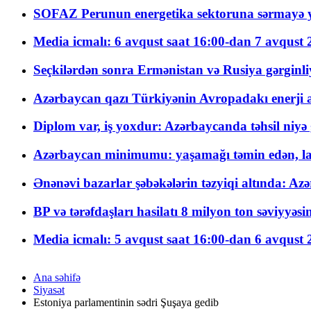
SOFAZ Perunun energetika sektoruna sərmayə ya
Media icmalı: 6 avqust saat 16:00-dan 7 avqust 2
Seçkilərdən sonra Ermənistan və Rusiya gərginliyi
Azərbaycan qazı Türkiyənin Avropadakı enerji am
Diplom var, iş yoxdur: Azərbaycanda təhsil niyə
Azərbaycan minimumu: yaşamağı təmin edən, la
Ənənəvi bazarlar şəbəkələrin təzyiqi altında: Azə
BP və tərəfdaşları hasilatı 8 milyon ton səviyyəs
Media icmalı: 5 avqust saat 16:00-dan 6 avqust 2
Ana səhifə
Siyasət
Estoniya parlamentinin sədri Şuşaya gedib