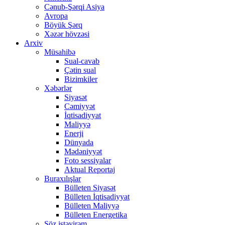
Cənub-Şərqi Asiya
Avropa
Böyük Şərq
Xəzər hövzəsi
Arxiv
Müsahibə
Sual-cavab
Çətin sual
Bizimkiler
Xəbərlər
Siyasət
Cəmiyyət
İqtisadiyyat
Maliyyə
Enerji
Dünyada
Mədəniyyət
Foto sessiyalar
Aktual Reportaj
Buraxılışlar
Bülleten Siyasət
Bülleten İqtisadiyyat
Bülleten Maliyyə
Bülleten Energetika
Söz istəyirəm