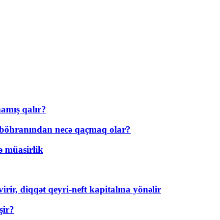
amış qalır?
t böhranından necə qaçmaq olar?
ə müasirlik
rir, diqqət qeyri-neft kapitalına yönəlir
şir?