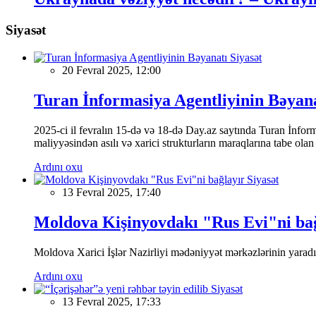
Siyasət
Siyasət
20 Fevral 2025, 12:00
Turan İnformasiya Agentliyinin Bəyan
2025-ci il fevralın 15-də və 18-də Day.az saytında Turan İnformas
maliyyəsindən asılı və xarici strukturların maraqlarına tabe ola
Ardını oxu
Siyasət
13 Fevral 2025, 17:40
Moldova Kişinyovdakı "Rus Evi"ni ba
Moldova Xarici İşlər Nazirliyi mədəniyyət mərkəzlərinin yaradılm
Ardını oxu
Siyasət
13 Fevral 2025, 17:33