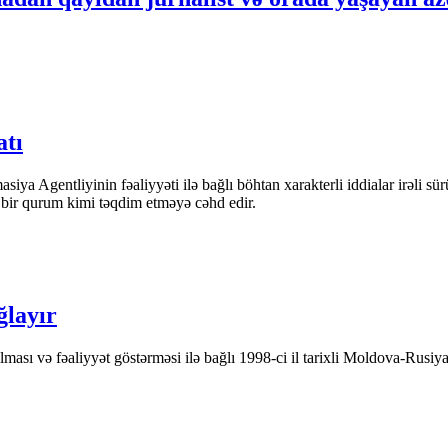
atı
iya Agentliyinin fəaliyyəti ilə bağlı böhtan xarakterli iddialar irəli sü
n bir qurum kimi təqdim etməyə cəhd edir.
ğlayır
ası və fəaliyyət göstərməsi ilə bağlı 1998-ci il tarixli Moldova-Rusiya 