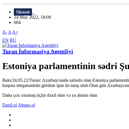
Siyasət
24 May 2022, 18:09
664
A-
A
A+
EN
RU
Turan İnformasiya Agentliyi
Estoniya parlamentinin sədri Ş
Bakı/24.05.22/Turan: Azərbaycanda səfərdə olan Estoniya parlamentin
bərpası istiqamətində görülən işlər ilə tanış olub.Ötən gün Azərbayc
Daha çox oxumaq üçün daxil olun və ya abunə olun
Daxil ol
Abunə ol