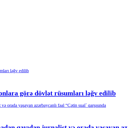
fonlara görə dövlət rüsumları ləğv edilib
dan qayıdan jurnalist və orada yaşayan azər