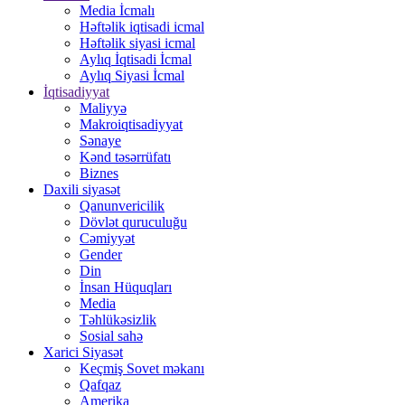
Media İcmalı
Həftəlik iqtisadi icmal
Həftəlik siyasi icmal
Aylıq İqtisadi İcmal
Aylıq Siyasi İcmal
İqtisadiyyat
Maliyyə
Makroiqtisadiyyat
Sənaye
Kənd təsərrüfatı
Biznes
Daxili siyasət
Qanunvericilik
Dövlət quruculuğu
Cəmiyyət
Gender
Din
İnsan Hüquqları
Media
Təhlükəsizlik
Sosial sahə
Xarici Siyasət
Keçmiş Sovet məkanı
Qafqaz
Amerika