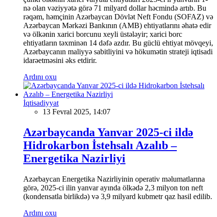
nə olan vəziyyətə görə 71 milyard dollar həcmində artıb. Bu
rəqəm, həmçinin Azərbaycan Dövlət Neft Fondu (SOFAZ) və
Azərbaycan Mərkəzi Bankının (AMB) ehtiyatlarını əhatə edir
və ölkənin xarici borcunu xeyli üstələyir; xarici borc
ehtiyatların təxminən 14 dəfə azdır. Bu güclü ehtiyat mövqeyi,
Azərbaycanın maliyyə sabitliyini və hökumətin strateji iqtisadi
idarəetməsini əks etdirir.
Ardını oxu
İqtisadiyyat
13 Fevral 2025, 14:07
Azərbaycanda Yanvar 2025-ci ildə
Hidrokarbon İstehsalı Azalıb –
Energetika Nazirliyi
Azərbaycan Energetika Nazirliyinin operativ məlumatlarına
görə, 2025-ci ilin yanvar ayında ölkədə 2,3 milyon ton neft
(kondensatla birlikdə) və 3,9 milyard kubmetr qaz hasil edilib.
Ardını oxu