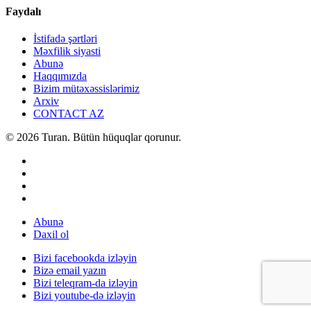
Faydalı
İstifadə şərtləri
Məxfilik siyasti
Abunə
Haqqımızda
Bizim mütəxəssislərimiz
Arxiv
CONTACT AZ
© 2026 Turan. Bütün hüquqlar qorunur.
Abunə
Daxil ol
Bizi facebookda izləyin
Bizə email yazın
Bizi teleqram-da izləyin
Bizi youtube-də izləyin