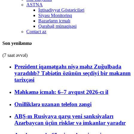
ASTNA
İqtisadiyyat Göstəriciləri
Siyası Monitorinq
Bazarların icmalı
Qarabağ münaqişəsi
Contact az
Son yenilənmə
(7 saat əvvəl)
Prezident iqamətgahı niyə məhz Zuğulbada
yaradılıb? Təbiətin özünün seçdiyi bir məkanın
tarixçəsi
Məhkəmə icmalı: 6–7 avqust 2026-cı il
Onilliklərə uzanan telefon zəngi
ABŞ-ın Rusiyaya qarşı yeni sanksiyaları
Azərbaycan üçün risklər və imkanlar yaradır