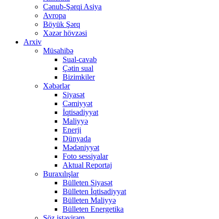
Cənub-Şərqi Asiya
Avropa
Böyük Şərq
Xəzər hövzəsi
Arxiv
Müsahibə
Sual-cavab
Çətin sual
Bizimkiler
Xəbərlər
Siyasət
Cəmiyyət
İqtisadiyyat
Maliyyə
Enerji
Dünyada
Mədəniyyət
Foto sessiyalar
Aktual Reportaj
Buraxılışlar
Bülleten Siyasət
Bülleten İqtisadiyyat
Bülleten Maliyyə
Bülleten Energetika
Söz istəyirəm