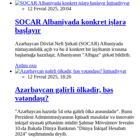
İqtisadiyyat
12 Fevral 2025, 20:04
SOCAR Albaniyada konkret işlərə
başlayır
Azərbaycan Dövlət Neft Şirkəti (SOCAR) Albaniyada
nümayəndəlik açıb və bu il konkret bir layihənin icrasına
başlamağa hazırlaşır, Albaniyanın "Albgaz" şirkəti bildirib.
Ardını oxu
İqtisadiyyat
12 Fevral 2025, 18:26
Azərbaycan gəlirli ölkədir, bəs
vətəndaşı?
"Azərbaycan hazırda 54 orta gəlirli ölkə arasındadır". Bunu
Prezident Administrasiyasının İqtisadi məsələlər və innovativ
inkişaf siyasəti şöbəsinin müdiri Şahmar Mövsümov fevralın
10-da Bakıda Dünya Bankının "Dünya İnkişaf Hesabatı
2024" təqdimatında deyib.