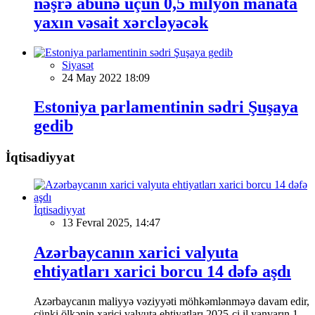
nəşrə abunə üçün 0,5 milyon manata
yaxın vəsait xərcləyəcək
Siyasət
24 May 2022 18:09
Estoniya parlamentinin sədri Şuşaya
gedib
İqtisadiyyat
İqtisadiyyat
13 Fevral 2025, 14:47
Azərbaycanın xarici valyuta
ehtiyatları xarici borcu 14 dəfə aşdı
Azərbaycanın maliyyə vəziyyəti möhkəmlənməyə davam edir,
çünki ölkənin xarici valyuta ehtiyatları 2025-ci il yanvarın 1-