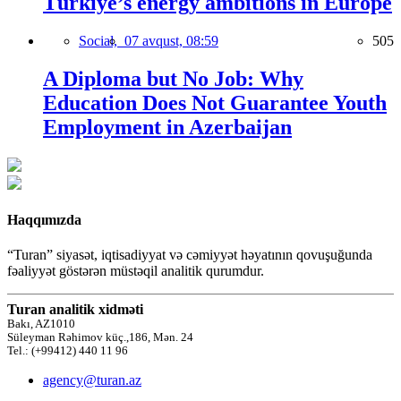
Türkiye’s energy ambitions in Europe
Social,
07 avqust, 08:59
505
A Diploma but No Job: Why
Education Does Not Guarantee Youth
Employment in Azerbaijan
Haqqımızda
“Turan” siyasət, iqtisadiyyat və cəmiyyət həyatının qovuşuğunda
fəaliyyət göstərən müstəqil analitik qurumdur.
Turan analitik xidməti
Bakı, AZ1010
Süleyman Rəhimov küç.,186, Mən. 24
Tel.: (+99412) 440 11 96
agency@turan.az