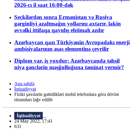
2026-cı il saat 16:00-dək
Seçkilərdən sonra Ermənistan və Rusiya
gərginliyi azaltmağın yollarını axtarır, lakin
əvvəlki ittifaqa qayıdış ehtimalı azdır
Azərbaycan qazı Türkiyənin Avropadakı enerji
ambisiyalarının əsas elementinə çevrilir
Diplom var, iş yoxdur: Azərbaycanda təhsil
niyə gənclərin məşğulluğuna təminat vermir?
Ana səhifə
İqtisadiyyat
Fiziki şəxslərin gətirdikləri mobil telefonlara görə dövlət
rüsumları ləğv edilib
İqtisadiyyat
24 May 2022, 17:41
631