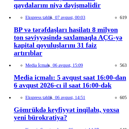
qaydalarını niyə dəyişməlidir
Ekspress təhlil,
07 avqust, 00:03
619
BP və tərəfdaşları hasilatı 8 milyon
ton səviyyəsində saxlamaqla AÇG-yə
kapital qoyuluşlarını 31 faiz
artırıblar
Media İcmalı,
06 avqust, 15:09
563
Media icmalı: 5 avqust saat 16:00-dan
6 avqust 2026-cı il saat 16:00-dək
Ekspress təhlil,
06 avqust, 14:51
605
Gömrükdə keyfiyyət inqilabı, yoxsa
yeni bürokratiya?