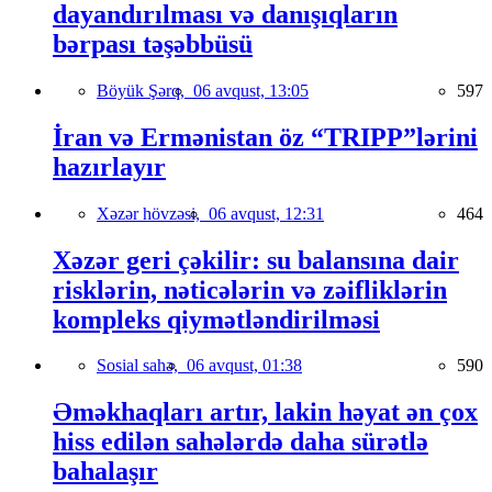
dayandırılması və danışıqların
bərpası təşəbbüsü
Böyük Şərq,
06 avqust, 13:05
597
İran və Ermənistan öz “TRIPP”lərini
hazırlayır
Xəzər hövzəsi,
06 avqust, 12:31
464
Xəzər geri çəkilir: su balansına dair
risklərin, nəticələrin və zəifliklərin
kompleks qiymətləndirilməsi
Sosial sahə,
06 avqust, 01:38
590
Əməkhaqları artır, lakin həyat ən çox
hiss edilən sahələrdə daha sürətlə
bahalaşır