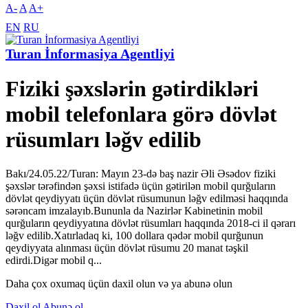
A-
A
A+
EN
RU
Turan İnformasiya Agentliyi
Fiziki şəxslərin gətirdikləri
mobil telefonlara görə dövlət
rüsumları ləğv edilib
Bakı/24.05.22/Turan: Mayın 23-də baş nazir Əli Əsədov fiziki
şəxslər tərəfindən şəxsi istifadə üçün gətirilən mobil qurğuların
dövlət qeydiyyatı üçün dövlət rüsumunun ləğv edilməsi haqqında
sərəncam imzalayıb.Bununla da Nazirlər Kabinetinin mobil
qurğuların qeydiyyatına dövlət rüsumları haqqında 2018-ci il qərarı
ləğv edilib.Xatırladaq ki, 100 dollara qədər mobil qurğunun
qeydiyyata alınması üçün dövlət rüsumu 20 manat təşkil
edirdi.Digər mobil q...
Daha çox oxumaq üçün daxil olun və ya abunə olun
Daxil ol
Abunə ol