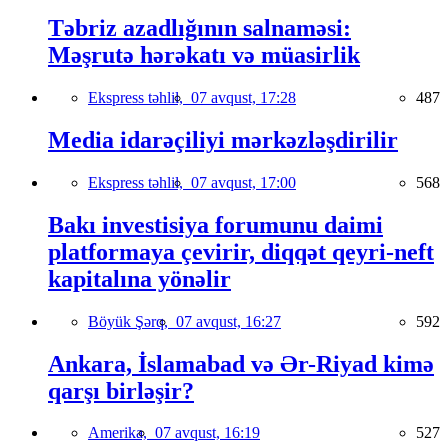
Təbriz azadlığının salnaməsi:
Məşrutə hərəkatı və müasirlik
Ekspress təhlil,
07 avqust, 17:28
487
Media idarəçiliyi mərkəzləşdirilir
Ekspress təhlil,
07 avqust, 17:00
568
Bakı investisiya forumunu daimi
platformaya çevirir, diqqət qeyri-neft
kapitalına yönəlir
Böyük Şərq,
07 avqust, 16:27
592
Ankara, İslamabad və Ər-Riyad kimə
qarşı birləşir?
Amerika,
07 avqust, 16:19
527