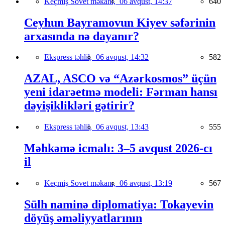
Keçmiş Sovet məkanı,
06 avqust, 14:37
640
Ceyhun Bayramovun Kiyev səfərinin
arxasında nə dayanır?
Ekspress təhlil,
06 avqust, 14:32
582
AZAL, ASCO və “Azərkosmos” üçün
yeni idarəetmə modeli: Fərman hansı
dəyişiklikləri gətirir?
Ekspress təhlil,
06 avqust, 13:43
555
Məhkəmə icmalı: 3–5 avqust 2026-cı
il
Keçmiş Sovet məkanı,
06 avqust, 13:19
567
Sülh naminə diplomatiya: Tokayevin
döyüş əməliyyatlarının