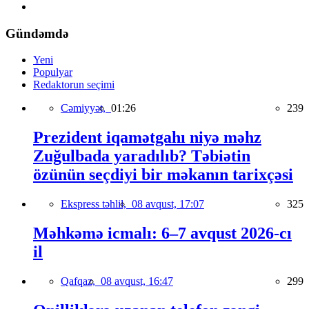
Gündəmdə
Yeni
Populyar
Redaktorun seçimi
Cəmiyyət,
01:26
239
Prezident iqamətgahı niyə məhz
Zuğulbada yaradılıb? Təbiətin
özünün seçdiyi bir məkanın tarixçəsi
Ekspress təhlil,
08 avqust, 17:07
325
Məhkəmə icmalı: 6–7 avqust 2026-cı
il
Qafqaz,
08 avqust, 16:47
299