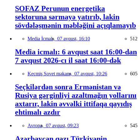
SOFAZ Perunun energetika
sektoruna sərmayə yatırıb, lakin
sövdələşmənin məbləğini açıqlamayıb
Media İcmalı,
07 avqust, 16:10
512
Media icmalı: 6 avqust saat 16:00-dan
7 avqust 2026-cı il saat 16:00-dək
Keçmiş Sovet məkanı,
07 avqust, 10:26
605
Seçkilərdən sonra Ermənistan və
Rusiya gərginliyi azaltmağın yollarını
axtarır, lakin əvvəlki ittifaqa qayıdış
ehtimalı azdır
Avropa,
07 avqust, 09:23
545
Azərbaycan qazı Türkiyənin