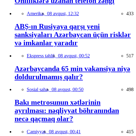
Onilliklərə uzanan telefon zəngi
Amerika,
08 avqust, 12:32
433
ABŞ-ın Rusiyaya qarşı yeni
sanksiyaları Azərbaycan üçün risklər
və imkanlar yaradır
Ekspress təhlil,
08 avqust, 00:52
517
Azərbaycanda 65 min vakansiya niyə
doldurulmamış qalır?
Sosial sahə,
08 avqust, 00:50
498
Bakı metrosunun xətlərinin
ayrılması: nəqliyyat böhranından
necə qaçmaq olar?
Cəmiyyət,
08 avqust, 00:41
415