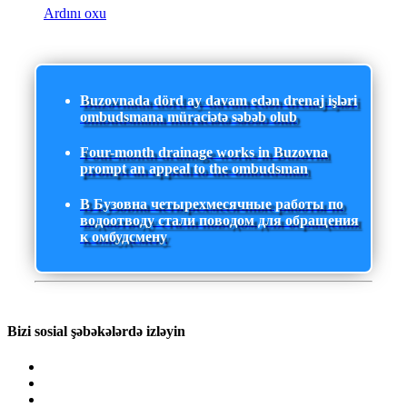
Ardını oxu
Buzovnada dörd ay davam edən drenaj işləri
ombudsmana müraciətə səbəb olub
Four-month drainage works in Buzovna
prompt an appeal to the ombudsman
В Бузовна четырехмесячные работы по
водоотводу стали поводом для обращения
к омбудсмену
Bizi sosial şəbəkələrdə izləyin