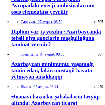
Avropadakı enerji ambisiyalarının
əsas elementinə çevrilir
Cəmiyyət,
07 avqust, 08:59
505
Diplom var, iş yoxdur: Azərbaycanda
təhsil niyə gənclərin məşğulluğuna
təminat vermir?
Sosial sahə,
07 avqust, 08:53
507
Azərbaycan minimumu: yaşamağı
təmin edən, lakin müstəqil həyata
yetməyən əməkhaqqı
Biznes,
07 avqust, 08:44
479
Ənənəvi bazarlar şəbəkələrin təzyiqi
altında: Azərbaycan ticarət