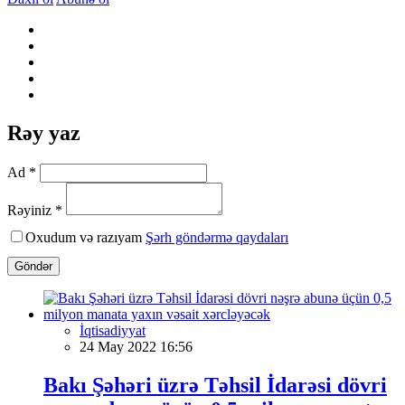
Rəy yaz
Ad *
Rəyiniz *
Oxudum və razıyam
Şərh göndərmə qaydaları
Göndər
İqtisadiyyat
24 May 2022 16:56
Bakı Şəhəri üzrə Təhsil İdarəsi dövri