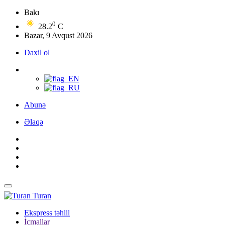
Bakı
0
28.2
C
Bazar, 9 Avqust 2026
Daxil ol
Abunə
Əlaqə
Turan
Ekspress təhlil
İcmallar