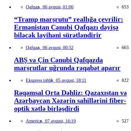
Qafqaz,
06 avqust, 01:06
653
“Tramp marşrutu” reallığa çevrilir:
Ermənistan Cənubi Qafqazı dəyişə
biləcək layihəni sürətləndirir
Qafqaz,
06 avqust, 00:32
663
ABŞ və Çin Cənubi Qafqazda
marşrutlar uğrunda rəqabət aparır
Ekspress təhlil,
05 avqust, 18:11
822
Rəqəmsal Orta Dəhliz: Qazaxıstan və
Azərbaycan Xəzərin sahillərini fiber-
optik xətlə birləşdirdi
America,
07 avqust, 16:19
527