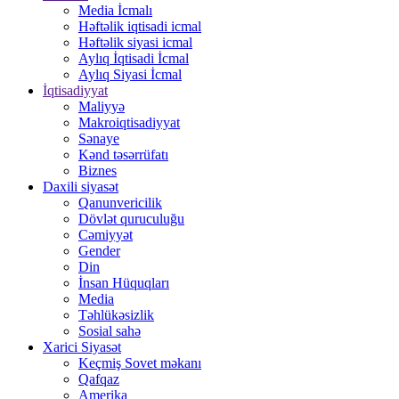
Media İcmalı
Həftəlik iqtisadi icmal
Həftəlik siyasi icmal
Aylıq İqtisadi İcmal
Aylıq Siyasi İcmal
İqtisadiyyat
Maliyyə
Makroiqtisadiyyat
Sənaye
Kənd təsərrüfatı
Biznes
Daxili siyasət
Qanunvericilik
Dövlət quruculuğu
Cəmiyyət
Gender
Din
İnsan Hüquqları
Media
Təhlükəsizlik
Sosial sahə
Xarici Siyasət
Keçmiş Sovet məkanı
Qafqaz
Amerika