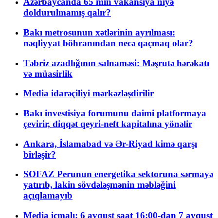
Azərbaycanda 65 min vakansiya niyə
doldurulmamış qalır?
Bakı metrosunun xətlərinin ayrılması:
nəqliyyat böhranından necə qaçmaq olar?
Təbriz azadlığının salnaməsi: Məşrutə hərəkatı
və müasirlik
Media idarəçiliyi mərkəzləşdirilir
Bakı investisiya forumunu daimi platformaya
çevirir, diqqət qeyri-neft kapitalına yönəlir
Ankara, İslamabad və Ər-Riyad kimə qarşı
birləşir?
SOFAZ Perunun energetika sektoruna sərmayə
yatırıb, lakin sövdələşmənin məbləğini
açıqlamayıb
Media icmalı: 6 avqust saat 16:00-dan 7 avqust