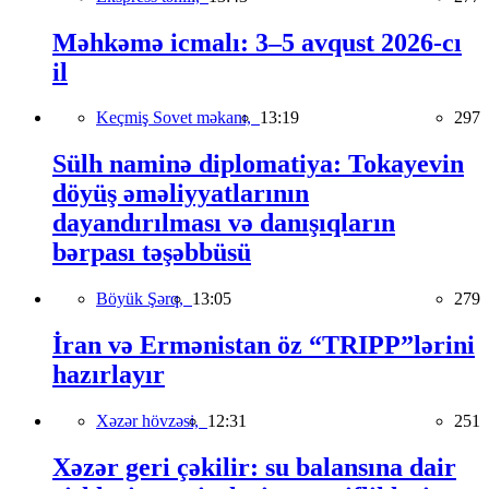
Məhkəmə icmalı: 3–5 avqust 2026-cı
il
Keçmiş Sovet məkanı,
13:19
297
Sülh naminə diplomatiya: Tokayevin
döyüş əməliyyatlarının
dayandırılması və danışıqların
bərpası təşəbbüsü
Böyük Şərq,
13:05
279
İran və Ermənistan öz “TRIPP”lərini
hazırlayır
Xəzər hövzəsi,
12:31
251
Xəzər geri çəkilir: su balansına dair