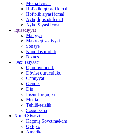
Media İcmalı
Həftəlik iqtisadi icmal
Həftəlik siyasi icmal
Aylıq İqtisadi İcmal
Aylıq Siyasi İcmal
İqtisadiyyat
Maliyyə
Makroiqtisadiyyat
Sənaye
Kənd təsərrüfatı
Biznes
Daxili siyasət
Qanunvericilik
Dövlət quruculuğu
Cəmiyyət
Gender
Din
İnsan Hüquqları
Media
Təhlükəsizlik
Sosial sahə
Xarici Siyasət
Keçmiş Sovet məkanı
Qafqaz
Amerika