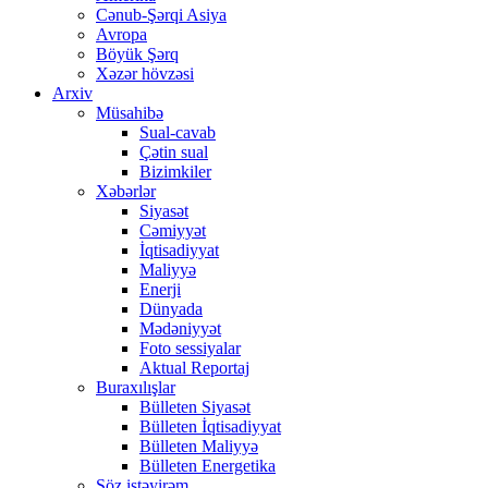
Cənub-Şərqi Asiya
Avropa
Böyük Şərq
Xəzər hövzəsi
Arxiv
Müsahibə
Sual-cavab
Çətin sual
Bizimkiler
Xəbərlər
Siyasət
Cəmiyyət
İqtisadiyyat
Maliyyə
Enerji
Dünyada
Mədəniyyət
Foto sessiyalar
Aktual Reportaj
Buraxılışlar
Bülleten Siyasət
Bülleten İqtisadiyyat
Bülleten Maliyyə
Bülleten Energetika
Söz istəyirəm