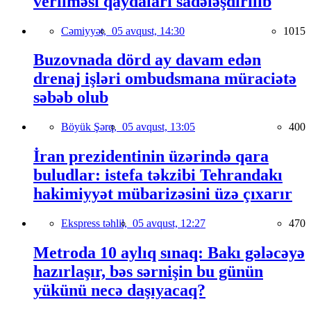
verilməsi qaydaları sadələşdirilib
Cəmiyyət,
05 avqust, 14:30
1015
Buzovnada dörd ay davam edən
drenaj işləri ombudsmana müraciətə
səbəb olub
Böyük Şərq,
05 avqust, 13:05
400
İran prezidentinin üzərində qara
buludlar: istefa təkzibi Tehrandakı
hakimiyyət mübarizəsini üzə çıxarır
Ekspress təhlil,
05 avqust, 12:27
470
Metroda 10 aylıq sınaq: Bakı gələcəyə
hazırlaşır, bəs sərnişin bu günün
yükünü necə daşıyacaq?