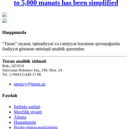
to 5,000 manats has been simplified
Haqqımızda
“Turan” siyasət, iqtisadiyyat və cəmiyyət həyatının qovuşuğunda
fəaliyyət göstərən müstəqil analitik qurumdur.
Turan analitik xidməti
Bakı, AZ1010
Süleyman Rəhimov küç.,186, Mən. 24
Tel.: (+99412) 440 11 96
agency@turan.az
Faydalı
İstifadə şərtləri
Məxfilik siyasti
Abunə
Haqqımızda
Bizim mütəxəssislərimiz