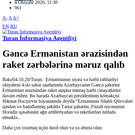
4 Oktyabr 2020, 11:30
961
A-
A
A+
EN
RU
Turan İnformasiya Agentliyi
Gəncə Ermənistan ərazisindən
raket zərbələrinə məruz qalıb
Bakı/04.10.20/Turan: Ermənistanın siyasi və hərbi rəhbərliyi
oktyabrın 4-də səhər saatlarında Azərbaycanın Gəncə şəhərini
Ermənistan ərazisindən raket atəşinə tutaraq hərbi cinayətlərini
davam etdirir. Bu barədə Azərbaycan prezidentinin köməkçisi
Hikmət Hacıyevin bəyanatında deyilir.“Ermənistan Silahlı Qüvvələri
qəsdən və hədəflənmiş şəkildə Tərtər şəhərini, Füzuli rayonunun
Horadiz qəsəbəsini ağır artilleriyadan və raketlərdən istifadə
etməklə...
Daha çox oxumaq üçün daxil olun və ya abunə olun