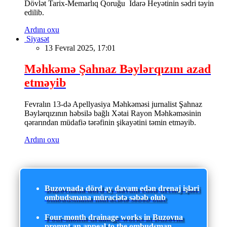
Dövlət Tarix-Memarlıq Qoruğu İdarə Heyətinin sədri təyin
edilib.
Ardını oxu
Siyasət
13 Fevral 2025, 17:01
Məhkəmə Şahnaz Bəylərqızını azad
etməyib
Fevralın 13-də Apellyasiya Məhkəməsi jurnalist Şahnaz
Bəylərqızının həbsilə bağlı Xətai Rayon Məhkəməsinin
qərarından müdafiə tərəfinin şikayətini təmin etməyib.
Ardını oxu
Buzovnada dörd ay davam edən drenaj işləri
ombudsmana müraciətə səbəb olub
Four-month drainage works in Buzovna
prompt an appeal to the ombudsman