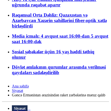
uğrunda rəqabət aparır
Rəqəmsal Orta Dəhliz: Qazaxıstan və
Azərbaycan Xəzərin sahillərini fiber-optik xətlə
birləşdirdi
Media icmalı: 4 avqust saat 16:00-dan 5 avqust
saat 16:00-dək
Sosial şəbəkələr üçün 16 yaş həddi tətbiq
olunur
Dövlət əmlakının qurumlar arasında verilməsi
qaydaları sadələşdirilib
Ana səhifə
Siyasət
Gəncə Ermənistan ərazisindən raket zərbələrinə məruz qalıb
Siyasət