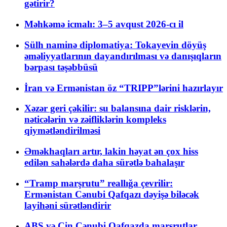
gətirir?
Məhkəmə icmalı: 3–5 avqust 2026-cı il
Sülh naminə diplomatiya: Tokayevin döyüş
əməliyyatlarının dayandırılması və danışıqların
bərpası təşəbbüsü
İran və Ermənistan öz “TRIPP”lərini hazırlayır
Xəzər geri çəkilir: su balansına dair risklərin,
nəticələrin və zəifliklərin kompleks
qiymətləndirilməsi
Əməkhaqları artır, lakin həyat ən çox hiss
edilən sahələrdə daha sürətlə bahalaşır
“Tramp marşrutu” reallığa çevrilir:
Ermənistan Cənubi Qafqazı dəyişə biləcək
layihəni sürətləndirir
ABŞ və Çin Cənubi Qafqazda marşrutlar