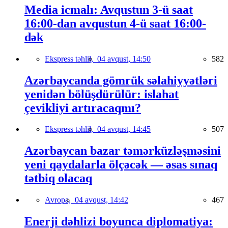
Media icmalı: Avqustun 3-ü saat
16:00-dan avqustun 4-ü saat 16:00-
dək
Ekspress təhlil,
04 avqust, 14:50
582
Azərbaycanda gömrük səlahiyyətləri
yenidən bölüşdürülür: islahat
çevikliyi artıracaqmı?
Ekspress təhlil,
04 avqust, 14:45
507
Azərbaycan bazar təmərküzləşməsini
yeni qaydalarla ölçəcək — əsas sınaq
tətbiq olacaq
Avropa,
04 avqust, 14:42
467
Enerji dəhlizi boyunca diplomatiya: