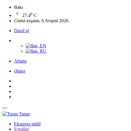
Bakı
0
27.4
C
Cümə axşamı, 6 Avqust 2026
Daxil ol
Abunə
Əlaqə
Turan
Ekspress təhlil
İcmallar