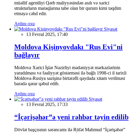
müəllif agentliyi Qərb maliyyəsindən asılı və xarici
strukturların maraqlarına tabe olan bir qurum kimi təqdim
etməyə cəhd edir.
Ardını oxu
Siyasət
13 Fevral 2025, 17:40
Moldova Kişinyovdakı "Rus Evi"ni
bağlayır
Moldova Xarici İşlər Nazirliyi mədəniyyət mərkəzlərinin
yaradılması və fəaliyyət göstərməsi ilə bağlı 1998-ci il tarixli
Moldova-Rusiya sazişinə birtərəfli qaydada xitam verilməsi
barədə qərar qəbul edib.
Ardını oxu
Siyasət
13 Fevral 2025, 17:33
“İçərişəhər”ə yeni rəhbər təyin edilib
Dövlət başçısının sərəncamı ilə Rüfət Mahmud “İçərişəhər”