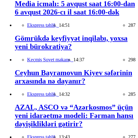
Media icmalı: 5 avqust saat 16:00-dan
6 avqust 2026-cı il saat 16:00-dək
Ekspress təhlil,
14:51
287
Gömrükdə keyfiyyət inqilabı, yoxsa
yeni bürokratiya?
Keçmiş Sovet məkanı,
14:37
298
Ceyhun Bayramovun Kiyev səfərinin
arxasında nə dayanır?
Ekspress təhlil,
14:32
285
AZAL, ASCO və “Azərkosmos” üçün
yeni idarəetmə modeli: Fərman hansı
dəyişiklikləri gətirir?
Ekspress təhlil,
13:43
277