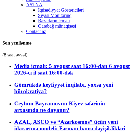
ASTNA
İqtisadiyyat Göstəriciləri
Siyası Monitorinq
Bazarların icmalı
Qarabağ münaqişəsi
Contact az
Son yenilənmə
(8 saat əvvəl)
Media icmalı: 5 avqust saat 16:00-dan 6 avqust
2026-cı il saat 16:00-dək
Gömrükdə keyfiyyət inqilabı, yoxsa yeni
bürokratiya?
Ceyhun Bayramovun Kiyev səfərinin
arxasında nə dayanır?
AZAL, ASCO və “Azərkosmos” üçün yeni
idarəetmə modeli: Fərman hansı dəyişiklikləri