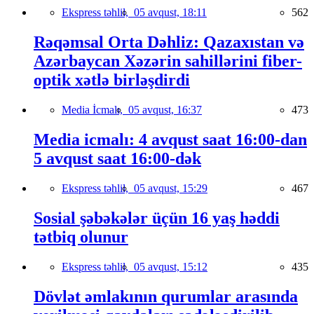
Ekspress təhlil,
05 avqust, 18:11
562
Rəqəmsal Orta Dəhliz: Qazaxıstan və
Azərbaycan Xəzərin sahillərini fiber-
optik xətlə birləşdirdi
Media İcmalı,
05 avqust, 16:37
473
Media icmalı: 4 avqust saat 16:00-dan
5 avqust saat 16:00-dək
Ekspress təhlil,
05 avqust, 15:29
467
Sosial şəbəkələr üçün 16 yaş həddi
tətbiq olunur
Ekspress təhlil,
05 avqust, 15:12
435
Dövlət əmlakının qurumlar arasında