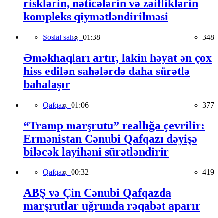
risklərin, nəticələrin və zəifliklərin
kompleks qiymətləndirilməsi
Sosial sahə,
01:38
348
Əməkhaqları artır, lakin həyat ən çox
hiss edilən sahələrdə daha sürətlə
bahalaşır
Qafqaz,
01:06
377
“Tramp marşrutu” reallığa çevrilir:
Ermənistan Cənubi Qafqazı dəyişə
biləcək layihəni sürətləndirir
Qafqaz,
00:32
419
ABŞ və Çin Cənubi Qafqazda
marşrutlar uğrunda rəqabət aparır