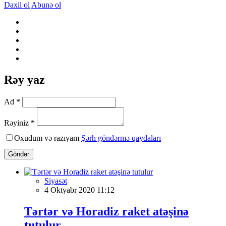
Daxil ol
Abunə ol
Rəy yaz
Ad *
Rəyiniz *
Oxudum və razıyam
Şərh göndərmə qaydaları
Göndər
Siyasət
4 Oktyabr 2020 11:12
Tərtər və Horadiz raket atəşinə
tutulur