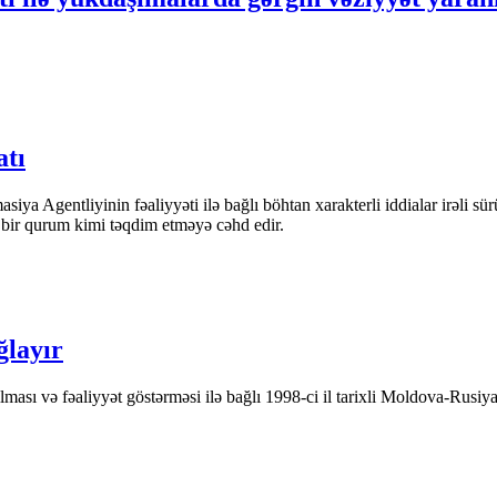
atı
iya Agentliyinin fəaliyyəti ilə bağlı böhtan xarakterli iddialar irəli sü
n bir qurum kimi təqdim etməyə cəhd edir.
ğlayır
ası və fəaliyyət göstərməsi ilə bağlı 1998-ci il tarixli Moldova-Rusiya 