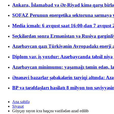
Ankara, İslamabad və Ər-Riyad kimə qarşı birlə
SOFAZ Perunun energetika sektoruna sərmayə ya
Media icmalı: 6 avqust saat 16:00-dan 7 avqust 2
Seçkilərdən sonra Ermənistan və Rusiya gərginliyi
Azərbaycan qazı Türkiyənin Avropadakı enerji am
Diplom var, iş yoxdur: Azərbaycanda təhsil niyə
Azərbaycan minimumu: yaşamağı təmin edən, la
Ənənəvi bazarlar şəbəkələrin təzyiqi altında: Azə
BP və tərəfdaşları hasilatı 8 milyon ton səviyyəs
Ana səhifə
Siyasət
Göyçay rayon icra başçısı vəzifədən azad edilib