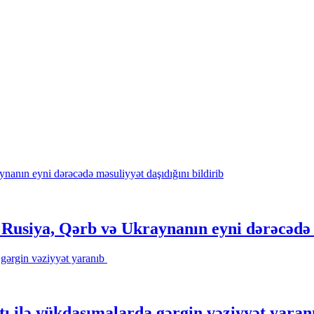
 Rusiya, Qərb və Ukraynanın eyni dərəcədə m
 ilə yükdaşımalarda gərgin vəziyyət yara