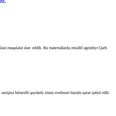
rülən məqalələr dərc edilib. Bu materiallarda müəllif agentliyi Qərb
sazişinə birtərəfli qaydada xitam verilməsi barədə qərar qəbul edib.