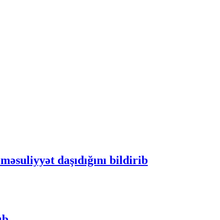
əsuliyyət daşıdığını bildirib
nıb