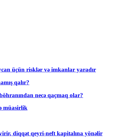
ycan üçün risklər və imkanlar yaradır
amış qalır?
t böhranından necə qaçmaq olar?
ə müasirlik
rir, diqqət qeyri-neft kapitalına yönəlir