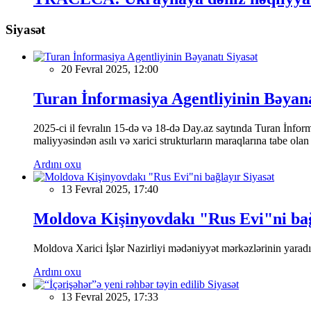
Siyasət
Siyasət
20 Fevral 2025, 12:00
Turan İnformasiya Agentliyinin Bəyan
2025-ci il fevralın 15-də və 18-də Day.az saytında Turan İnformas
maliyyəsindən asılı və xarici strukturların maraqlarına tabe ola
Ardını oxu
Siyasət
13 Fevral 2025, 17:40
Moldova Kişinyovdakı "Rus Evi"ni ba
Moldova Xarici İşlər Nazirliyi mədəniyyət mərkəzlərinin yaradılm
Ardını oxu
Siyasət
13 Fevral 2025, 17:33