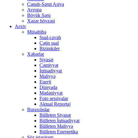
Cənub-Şərqi Asiya
Avropa
Böyük Şərq
Xəzər hövzəsi
Arxiv
Müsahibə
Sual-cavab
Çətin sual
Bizimkiler
Xəbərlər
Siyasət
Cəmiyyət
İqtisadiyyat
Maliyyə
Enerji
Dünyada
Mədəniyyət
Foto sessiyalar
Aktual Reportaj
Buraxılışlar
Bülleten Siyasət
Bülleten İqtisadiyyat
Bülleten Maliyyə
Bülleten Energetika
Söz istəyirəm