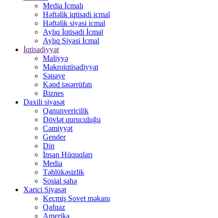
Media İcmalı
Həftəlik iqtisadi icmal
Həftəlik siyasi icmal
Aylıq İqtisadi İcmal
Aylıq Siyasi İcmal
İqtisadiyyat
Maliyyə
Makroiqtisadiyyat
Sənaye
Kənd təsərrüfatı
Biznes
Daxili siyasət
Qanunvericilik
Dövlət quruculuğu
Cəmiyyət
Gender
Din
İnsan Hüquqları
Media
Təhlükəsizlik
Sosial sahə
Xarici Siyasət
Keçmiş Sovet məkanı
Qafqaz
Amerika