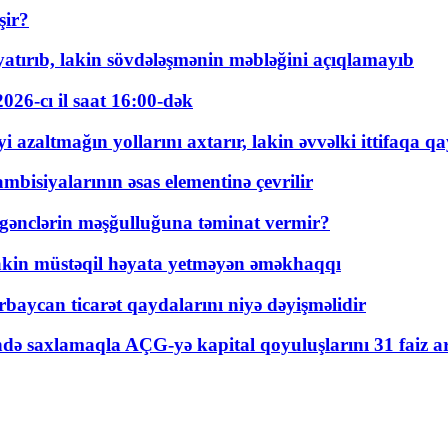
şir?
tırıb, lakin sövdələşmənin məbləğini açıqlamayıb
026-cı il saat 16:00-dək
 azaltmağın yollarını axtarır, lakin əvvəlki ittifaqa qa
bisiyalarının əsas elementinə çevrilir
 gənclərin məşğulluğuna təminat vermir?
kin müstəqil həyata yetməyən əməkhaqqı
rbaycan ticarət qaydalarını niyə dəyişməlidir
ində saxlamaqla AÇG-yə kapital qoyuluşlarını 31 faiz ar