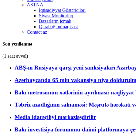
ASTNA
İqtisadiyyat Göstəriciləri
Siyası Monitorinq
Bazarların icmalı
Qarabağ münaqişəsi
Contact az
Son yenilənmə
(1 saat əvvəl)
ABŞ-ın Rusiyaya qarşı yeni sanksiyaları Azərba
Azərbaycanda 65 min vakansiya niyə doldurulm
Bakı metrosunun xətlərinin ayrılması: nəqliyya
Təbriz azadlığının salnaməsi: Məşrutə hərəkatı v
Media idarəçiliyi mərkəzləşdirilir
Bakı investisiya forumunu daimi platformaya çevi