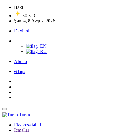
Bakı
0
30.3
C
Şənbə, 8 Avqust 2026
Daxil ol
Abunə
Əlaqə
Turan
Ekspress təhlil
İcmallar