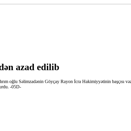
dən azad edilib
ldırım oğlu Səlimzadənin Göyçay Rayon İcra Hakimiyyətinin başçısı və
turdu. -05D-