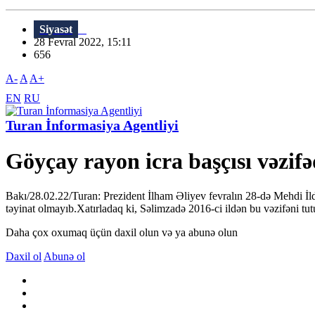
Siyasət
28 Fevral 2022, 15:11
656
A-
A
A+
EN
RU
Turan İnformasiya Agentliyi
Göyçay rayon icra başçısı vəzifə
Bakı/28.02.22/Turan: Prezident İlham Əliyev fevralın 28-də Mehdi İ
təyinat olmayıb.Xatırladaq ki, Səlimzadə 2016-ci ildən bu vəzifəni tu
Daha çox oxumaq üçün daxil olun və ya abunə olun
Daxil ol
Abunə ol