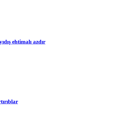
yıdış ehtimalı azdır
tırıblar