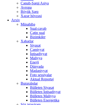
Cənub-Şərqi Asiya
Avropa
Böyük Şərq
Xəzər hövzəsi
Arxiv
Müsahibə
Sual-cavab
Çətin sual
Bizimkiler
Xəbərlər
Siyasət
Cəmiyyət
İqtisadiyyat
Maliyyə
Enerji
Dünyada
Mədəniyyət
Foto sessiyalar
Aktual Reportaj
Buraxılışlar
Bülleten Siyasət
Bülleten İqtisadiyyat
Bülleten Maliyyə
Bülleten Energetika
Söz istəyirəm