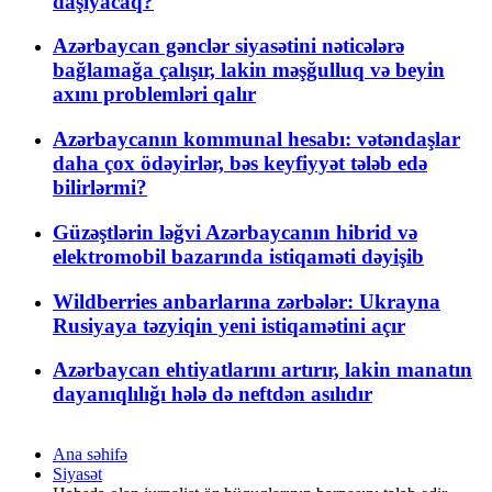
daşıyacaq?
Azərbaycan gənclər siyasətini nəticələrə
bağlamağa çalışır, lakin məşğulluq və beyin
axını problemləri qalır
Azərbaycanın kommunal hesabı: vətəndaşlar
daha çox ödəyirlər, bəs keyfiyyət tələb edə
bilirlərmi?
Güzəştlərin ləğvi Azərbaycanın hibrid və
elektromobil bazarında istiqaməti dəyişib
Wildberries anbarlarına zərbələr: Ukrayna
Rusiyaya təzyiqin yeni istiqamətini açır
Azərbaycan ehtiyatlarını artırır, lakin manatın
dayanıqlılığı hələ də neftdən asılıdır
Ana səhifə
Siyasət