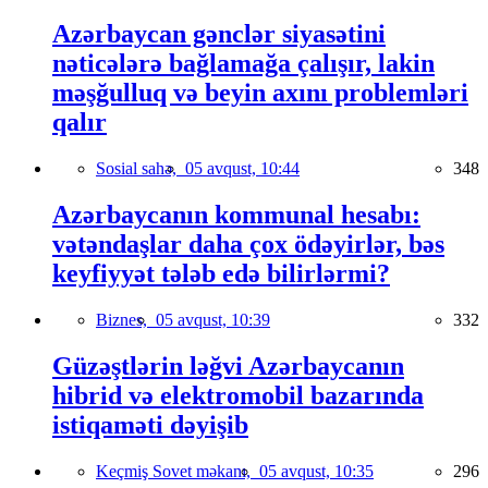
Azərbaycan gənclər siyasətini
nəticələrə bağlamağa çalışır, lakin
məşğulluq və beyin axını problemləri
qalır
Sosial sahə,
05 avqust, 10:44
348
Azərbaycanın kommunal hesabı:
vətəndaşlar daha çox ödəyirlər, bəs
keyfiyyət tələb edə bilirlərmi?
Biznes,
05 avqust, 10:39
332
Güzəştlərin ləğvi Azərbaycanın
hibrid və elektromobil bazarında
istiqaməti dəyişib
Keçmiş Sovet məkanı,
05 avqust, 10:35
296