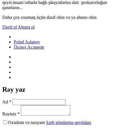
qeyri-insani rəftarla bağlı şikayətlərinə dair prokurorluğun
qərarların...
Daha çox oxumaq üçün daxil olun və ya abunə olun
Daxil ol
Abunə ol
Polad Aslanov
Полад Асланов
Rəy yaz
Ad *
Rəyiniz *
Oxudum və razıyam
Şərh göndərmə qaydaları