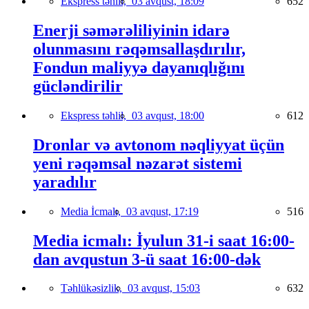
Ekspress təhlil,
03 avqust, 18:09
652
Enerji səmərəliliyinin idarə
olunmasını rəqəmsallaşdırılır,
Fondun maliyyə dayanıqlığını
gücləndirilir
Ekspress təhlil,
03 avqust, 18:00
612
Dronlar və avtonom nəqliyyat üçün
yeni rəqəmsal nəzarət sistemi
yaradılır
Media İcmalı,
03 avqust, 17:19
516
Media icmalı: İyulun 31-i saat 16:00-
dan avqustun 3-ü saat 16:00-dək
Təhlükəsizlik,
03 avqust, 15:03
632