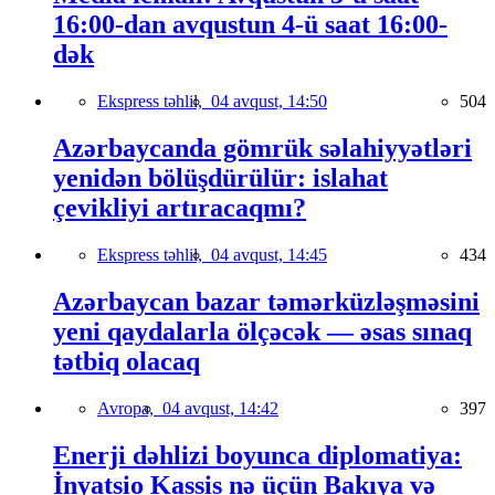
16:00-dan avqustun 4-ü saat 16:00-
dək
Ekspress təhlil,
04 avqust, 14:50
504
Azərbaycanda gömrük səlahiyyətləri
yenidən bölüşdürülür: islahat
çevikliyi artıracaqmı?
Ekspress təhlil,
04 avqust, 14:45
434
Azərbaycan bazar təmərküzləşməsini
yeni qaydalarla ölçəcək — əsas sınaq
tətbiq olacaq
Avropa,
04 avqust, 14:42
397
Enerji dəhlizi boyunca diplomatiya:
İnyatsio Kassis nə üçün Bakıya və