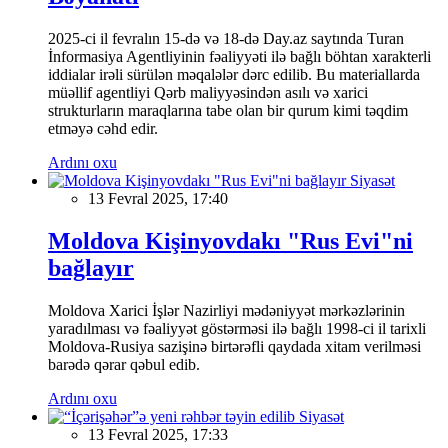
2025-ci il fevralın 15-də və 18-də Day.az saytında Turan
İnformasiya Agentliyinin fəaliyyəti ilə bağlı böhtan xarakterli
iddialar irəli sürülən məqalələr dərc edilib. Bu materiallarda
müəllif agentliyi Qərb maliyyəsindən asılı və xarici
strukturların maraqlarına tabe olan bir qurum kimi təqdim
etməyə cəhd edir.
Ardını oxu
Siyasət
13 Fevral 2025, 17:40
Moldova Kişinyovdakı "Rus Evi"ni
bağlayır
Moldova Xarici İşlər Nazirliyi mədəniyyət mərkəzlərinin
yaradılması və fəaliyyət göstərməsi ilə bağlı 1998-ci il tarixli
Moldova-Rusiya sazişinə birtərəfli qaydada xitam verilməsi
barədə qərar qəbul edib.
Ardını oxu
Siyasət
13 Fevral 2025, 17:33