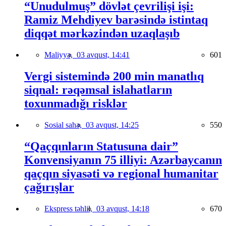
“Unudulmuş” dövlət çevrilişi işi:
Ramiz Mehdiyev barəsində istintaq
diqqət mərkəzindən uzaqlaşıb
Maliyyə,
03 avqust, 14:41
601
Vergi sistemində 200 min manatlıq
siqnal: rəqəmsal islahatların
toxunmadığı risklər
Sosial sahə,
03 avqust, 14:25
550
“Qaçqınların Statusuna dair”
Konvensiyanın 75 illiyi: Azərbaycanın
qaçqın siyasəti və regional humanitar
çağırışlar
Ekspress təhlil,
03 avqust, 14:18
670