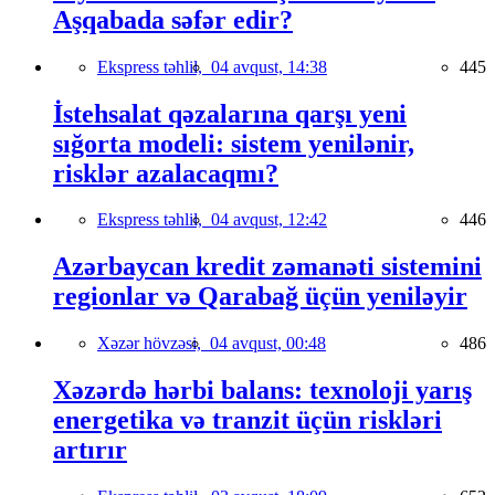
Aşqabada səfər edir?
Ekspress təhlil,
04 avqust, 14:38
445
İstehsalat qəzalarına qarşı yeni
sığorta modeli: sistem yenilənir,
risklər azalacaqmı?
Ekspress təhlil,
04 avqust, 12:42
446
Azərbaycan kredit zəmanəti sistemini
regionlar və Qarabağ üçün yeniləyir
Xəzər hövzəsi,
04 avqust, 00:48
486
Xəzərdə hərbi balans: texnoloji yarış
energetika və tranzit üçün riskləri
artırır