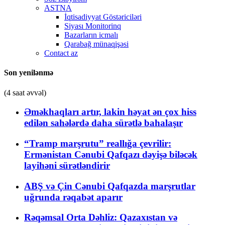
ASTNA
İqtisadiyyat Göstəriciləri
Siyası Monitorinq
Bazarların icmalı
Qarabağ münaqişəsi
Contact az
Son yenilənmə
(4 saat əvvəl)
Əməkhaqları artır, lakin həyat ən çox hiss
edilən sahələrdə daha sürətlə bahalaşır
“Tramp marşrutu” reallığa çevrilir:
Ermənistan Cənubi Qafqazı dəyişə biləcək
layihəni sürətləndirir
ABŞ və Çin Cənubi Qafqazda marşrutlar
uğrunda rəqabət aparır
Rəqəmsal Orta Dəhliz: Qazaxıstan və