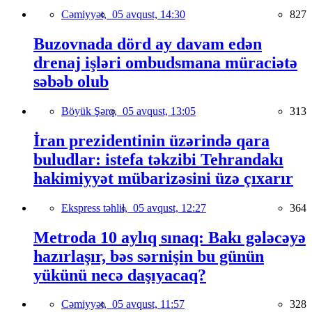
Cəmiyyət,
05 avqust, 14:30
827
Buzovnada dörd ay davam edən
drenaj işləri ombudsmana müraciətə
səbəb olub
Böyük Şərq,
05 avqust, 13:05
313
İran prezidentinin üzərində qara
buludlar: istefa təkzibi Tehrandakı
hakimiyyət mübarizəsini üzə çıxarır
Ekspress təhlil,
05 avqust, 12:27
364
Metroda 10 aylıq sınaq: Bakı gələcəyə
hazırlaşır, bəs sərnişin bu günün
yükünü necə daşıyacaq?
Cəmiyyət,
05 avqust, 11:57
328