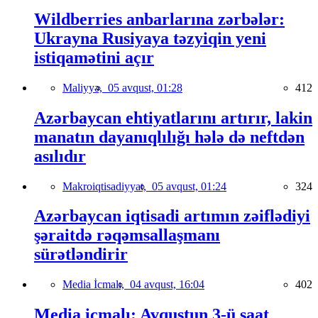
Wildberries anbarlarına zərbələr:
Ukrayna Rusiyaya təzyiqin yeni
istiqamətini açır
Maliyyə,
05 avqust, 01:28
412
Azərbaycan ehtiyatlarını artırır, lakin
manatın dayanıqlılığı hələ də neftdən
asılıdır
Makroiqtisadiyyat,
05 avqust, 01:24
324
Azərbaycan iqtisadi artımın zəiflədiyi
şəraitdə rəqəmsallaşmanı
sürətləndirir
Media İcmalı,
04 avqust, 16:04
402
Media icmalı: Avqustun 3-ü saat