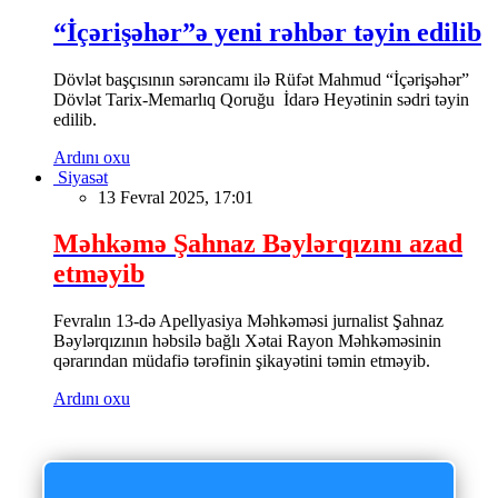
“İçərişəhər”ə yeni rəhbər təyin edilib
Dövlət başçısının sərəncamı ilə Rüfət Mahmud “İçərişəhər”
Dövlət Tarix-Memarlıq Qoruğu İdarə Heyətinin sədri təyin
edilib.
Ardını oxu
Siyasət
13 Fevral 2025, 17:01
Məhkəmə Şahnaz Bəylərqızını azad
etməyib
Fevralın 13-də Apellyasiya Məhkəməsi jurnalist Şahnaz
Bəylərqızının həbsilə bağlı Xətai Rayon Məhkəməsinin
qərarından müdafiə tərəfinin şikayətini təmin etməyib.
Ardını oxu