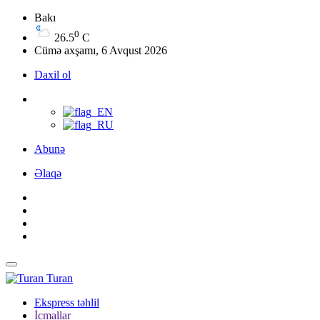
Bakı
0
26.5
C
Cümə axşamı, 6 Avqust 2026
Daxil ol
Abunə
Əlaqə
Turan
Ekspress təhlil
İcmallar