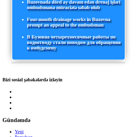
Buzovnada dörd ay davam edən drenaj işləri
ombudsmana müraciətə səbəb olub
Four-month drainage works in Buzovna
prompt an appeal to the ombudsman
В Бузовна четырехмесячные работы по
водоотводу стали поводом для обращения
к омбудсмену
Bizi sosial şəbəkələrdə izləyin
Gündəmdə
Yeni