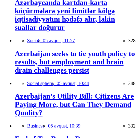
Azərbaycanda kartdan-karta
köçürmələrə yeni limitlər kölgə
iqtisadiyyatını hədəfə alır, lakin
suallar doğurur
Social,
05 avqust, 11:57
328
Azerbaijan seeks to tie youth policy to
results, but employment and brain
drain challenges persist
Social sphere,
05 avqust, 10:44
348
Azerbaijan’s Utility Bill: Citizens Are
Paying More, but Can They Demand
Quality?
Business,
05 avqust, 10:39
332