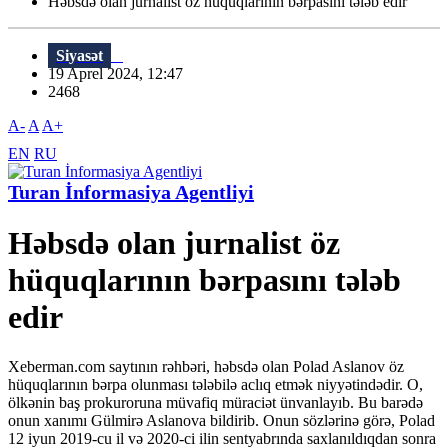
Həbsdə olan jurnalist öz hüquqlarının bərpasını tələb edir
Siyasət
19 Aprel 2024, 12:47
2468
A-
A
A+
EN
RU
Turan İnformasiya Agentliyi
Həbsdə olan jurnalist öz
hüquqlarının bərpasını tələb
edir
Xeberman.com saytının rəhbəri, həbsdə olan Polad Aslanov öz
hüquqlarının bərpa olunması tələbilə aclıq etmək niyyətindədir. O,
ölkənin baş prokuroruna müvafiq müraciət ünvanlayıb. Bu barədə
onun xanımı Gülmirə Aslanova bildirib. Onun sözlərinə görə, Polad
12 iyun 2019-cu il və 2020-ci ilin sentyabrında saxlanıldıqdan sonra