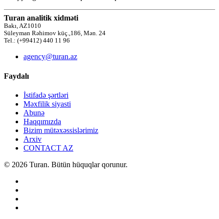
Turan analitik xidməti
Bakı, AZ1010
Süleyman Rəhimov küç.,186, Mən. 24
Tel.: (+99412) 440 11 96
agency@turan.az
Faydalı
İstifadə şərtləri
Məxfilik siyasti
Abunə
Haqqımızda
Bizim mütəxəssislərimiz
Arxiv
CONTACT AZ
© 2026 Turan. Bütün hüquqlar qorunur.