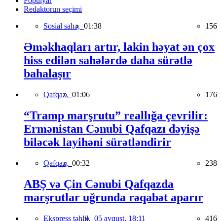
Populyar
Redaktorun seçimi
Sosial sahə,
01:38
156
Əməkhaqları artır, lakin həyat ən çox
hiss edilən sahələrdə daha sürətlə
bahalaşır
Qafqaz,
01:06
176
“Tramp marşrutu” reallığa çevrilir:
Ermənistan Cənubi Qafqazı dəyişə
biləcək layihəni sürətləndirir
Qafqaz,
00:32
238
ABŞ və Çin Cənubi Qafqazda
marşrutlar uğrunda rəqabət aparır
Ekspress təhlil,
05 avqust, 18:11
416