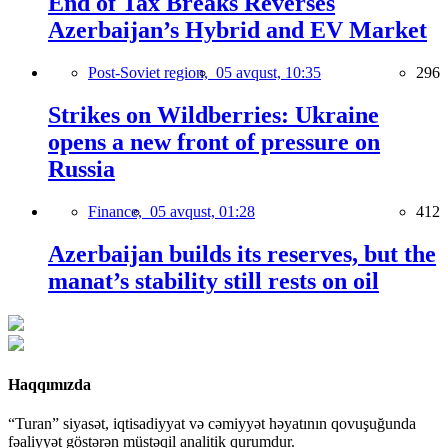
End of Tax Breaks Reverses
Azerbaijan’s Hybrid and EV Market
Post-Soviet region,
05 avqust, 10:35
296
Strikes on Wildberries: Ukraine
opens a new front of pressure on
Russia
Finance,
05 avqust, 01:28
412
Azerbaijan builds its reserves, but the
manat’s stability still rests on oil
Haqqımızda
“Turan” siyasət, iqtisadiyyat və cəmiyyət həyatının qovuşuğunda
fəaliyyət göstərən müstəqil analitik qurumdur.