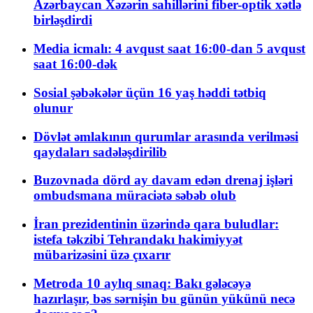
Azərbaycan Xəzərin sahillərini fiber-optik xətlə
birləşdirdi
Media icmalı: 4 avqust saat 16:00-dan 5 avqust
saat 16:00-dək
Sosial şəbəkələr üçün 16 yaş həddi tətbiq
olunur
Dövlət əmlakının qurumlar arasında verilməsi
qaydaları sadələşdirilib
Buzovnada dörd ay davam edən drenaj işləri
ombudsmana müraciətə səbəb olub
İran prezidentinin üzərində qara buludlar:
istefa təkzibi Tehrandakı hakimiyyət
mübarizəsini üzə çıxarır
Metroda 10 aylıq sınaq: Bakı gələcəyə
hazırlaşır, bəs sərnişin bu günün yükünü necə