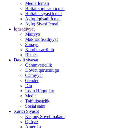
Media İcmalı
Həftəlik iqtisadi icmal
Həftəlik siyasi icmal
Aylıq İqtisadi İcmal
Aylıq Siyasi İcmal
İqtisadiyyat
Maliyyə
Makroiqtisadiyyat
Sənaye
Kənd təsərrüfatı
Biznes
Daxili siyasət
Qanunvericilik
Dövlət quruculuğu
Cəmiyyət
Gender
Din
İnsan Hüquqları
Media
Təhlükəsizlik
Sosial sahə
Xarici Siyasət
Keçmiş Sovet məkanı
Qafqaz
Amerika