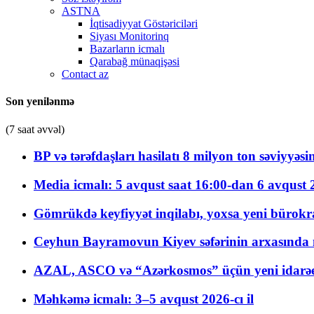
ASTNA
İqtisadiyyat Göstəriciləri
Siyası Monitorinq
Bazarların icmalı
Qarabağ münaqişəsi
Contact az
Son yenilənmə
(7 saat əvvəl)
BP və tərəfdaşları hasilatı 8 milyon ton səviyyəs
Media icmalı: 5 avqust saat 16:00-dan 6 avqust 2
Gömrükdə keyfiyyət inqilabı, yoxsa yeni bürokr
Ceyhun Bayramovun Kiyev səfərinin arxasında 
AZAL, ASCO və “Azərkosmos” üçün yeni idarəetm
Məhkəmə icmalı: 3–5 avqust 2026-cı il