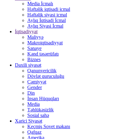
Media İcmalı
Həftəlik iqtisadi icmal
Həftəlik siyasi icmal
Aylıq İqtisadi İcmal
Aylıq Siyasi İcmal
İqtisadiyyat
Maliyyə
Makroiqtisadiyyat
Sənaye
Kənd təsərrüfatı
Biznes
Daxili siyasət
Qanunvericilik
Dövlət quruculuğu
Cəmiyyət
Gender
Din
İnsan Hüquqları
Media
Təhlükəsizlik
Sosial sahə
Xarici Siyasət
Keçmiş Sovet məkanı
Qafqaz
Amerika