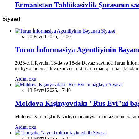
Ermənistan Təhlükəsizlik Şurasının sə
Siyasət
Siyasət
20 Fevral 2025, 12:00
Turan İnformasiya Agentliyinin Bəyan
2025-ci il fevralın 15-də və 18-də Day.az saytında Turan İnformas
maliyyəsindən asılı və xarici strukturların maraqlarına tabe ola
Ardını oxu
Siyasət
13 Fevral 2025, 17:40
Moldova Kişinyovdakı "Rus Evi"ni ba
Moldova Xarici İşlər Nazirliyi mədəniyyət mərkəzlərinin yaradılm
Ardını oxu
Siyasət
13 Fevral 2025, 17:33