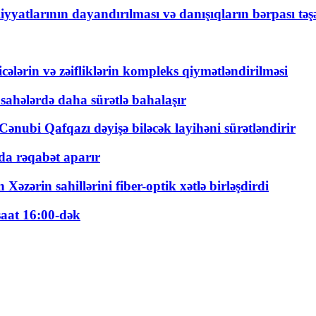
yyatlarının dayandırılması və danışıqların bərpası tə
ticələrin və zəifliklərin kompleks qiymətləndirilməsi
 sahələrdə daha sürətlə bahalaşır
ənubi Qafqazı dəyişə biləcək layihəni sürətləndirir
a rəqabət aparır
zərin sahillərini fiber-optik xətlə birləşdirdi
saat 16:00-dək