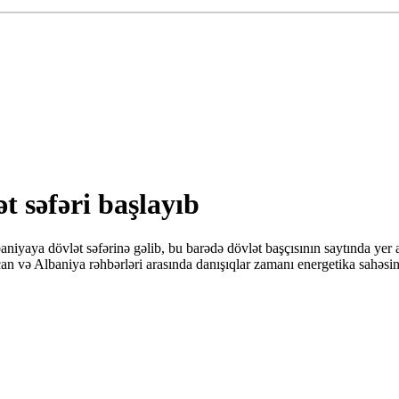
t səfəri başlayıb
iyaya dövlət səfərinə gəlib, bu barədə dövlət başçısının saytında yer 
can və Albaniya rəhbərləri arasında danışıqlar zamanı energetika sahəsi