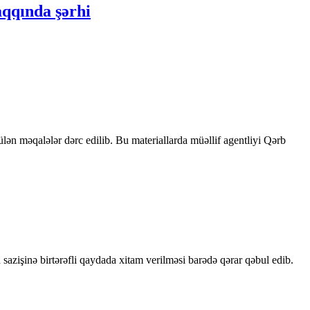
aqqında şərhi
rülən məqalələr dərc edilib. Bu materiallarda müəllif agentliyi Qərb
sazişinə birtərəfli qaydada xitam verilməsi barədə qərar qəbul edib.