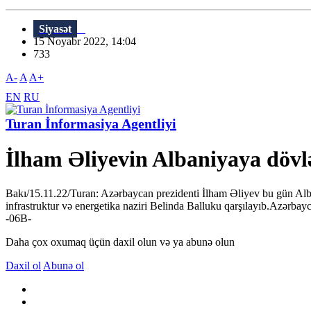
Siyasət
15 Noyabr 2022, 14:04
733
A-
A
A+
EN
RU
Turan İnformasiya Agentliyi
İlham Əliyevin Albaniyaya dövlə
Bakı/15.11.22/Turan: Azərbaycan prezidenti İlham Əliyev bu gün Alban
infrastruktur və energetika naziri Belinda Balluku qarşılayıb.Azərbay
-06В-
Daha çox oxumaq üçün daxil olun və ya abunə olun
Daxil ol
Abunə ol