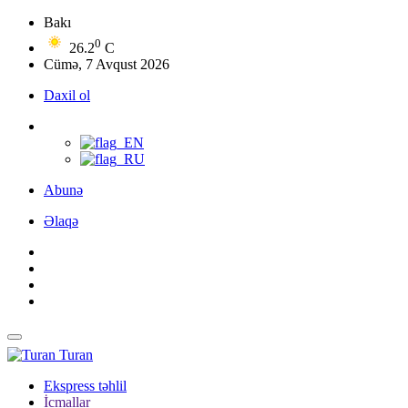
Bakı
0
26.2
C
Cümə, 7 Avqust 2026
Daxil ol
Abunə
Əlaqə
Turan
Ekspress təhlil
İcmallar