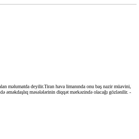
alan məlumatda deyilir.Tiran hava limanında onu baş nazir müavini,
ndə əməkdaşlıq məsələlərinin diqqət mərkəzində olacağı gözlənilir. -