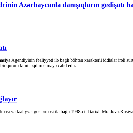
drinin Azərbaycanla danışıqların gedişatı h
atı
iya Agentliyinin fəaliyyəti ilə bağlı böhtan xarakterli iddialar irəli sü
n bir qurum kimi təqdim etməyə cəhd edir.
ğlayır
ası və fəaliyyət göstərməsi ilə bağlı 1998-ci il tarixli Moldova-Rusiya 