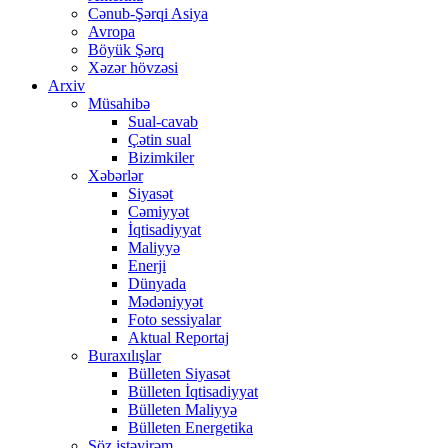
Cənub-Şərqi Asiya
Avropa
Böyük Şərq
Xəzər hövzəsi
Arxiv
Müsahibə
Sual-cavab
Çətin sual
Bizimkiler
Xəbərlər
Siyasət
Cəmiyyət
İqtisadiyyat
Maliyyə
Enerji
Dünyada
Mədəniyyət
Foto sessiyalar
Aktual Reportaj
Buraxılışlar
Bülleten Siyasət
Bülleten İqtisadiyyat
Bülleten Maliyyə
Bülleten Energetika
Söz istəyirəm