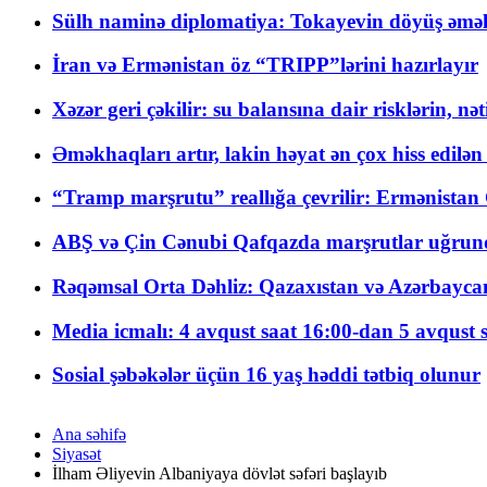
Sülh naminə diplomatiya: Tokayevin döyüş əməli
İran və Ermənistan öz “TRIPP”lərini hazırlayır
Xəzər geri çəkilir: su balansına dair risklərin, nə
Əməkhaqları artır, lakin həyat ən çox hiss edilən
“Tramp marşrutu” reallığa çevrilir: Ermənistan C
ABŞ və Çin Cənubi Qafqazda marşrutlar uğrund
Rəqəmsal Orta Dəhliz: Qazaxıstan və Azərbaycan Xə
Media icmalı: 4 avqust saat 16:00-dan 5 avqust 
Sosial şəbəkələr üçün 16 yaş həddi tətbiq olunur
Ana səhifə
Siyasət
İlham Əliyevin Albaniyaya dövlət səfəri başlayıb