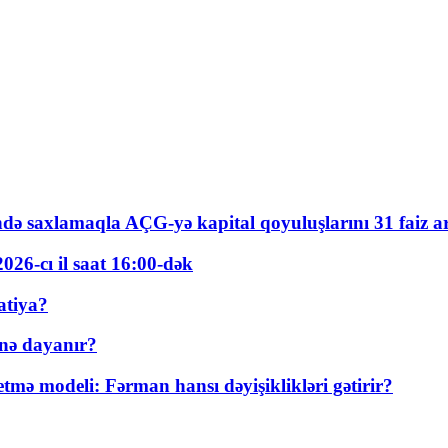
ində saxlamaqla AÇG-yə kapital qoyuluşlarını 31 faiz ar
026-cı il saat 16:00-dək
atiya?
nə dayanır?
ə modeli: Fərman hansı dəyişiklikləri gətirir?