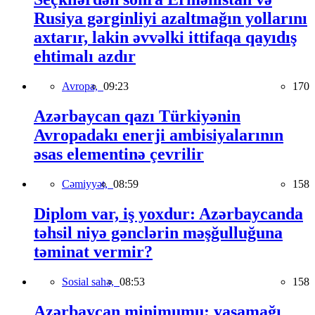
Rusiya gərginliyi azaltmağın yollarını
axtarır, lakin əvvəlki ittifaqa qayıdış
ehtimalı azdır
Avropa,
09:23
170
Azərbaycan qazı Türkiyənin
Avropadakı enerji ambisiyalarının
əsas elementinə çevrilir
Cəmiyyət,
08:59
158
Diplom var, iş yoxdur: Azərbaycanda
təhsil niyə gənclərin məşğulluğuna
təminat vermir?
Sosial sahə,
08:53
158
Azərbaycan minimumu: yaşamağı