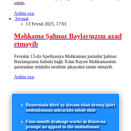
edilib.
Ardını oxu
Siyasət
13 Fevral 2025, 17:01
Məhkəmə Şahnaz Bəylərqızını azad
etməyib
Fevralın 13-də Apellyasiya Məhkəməsi jurnalist Şahnaz
Bəylərqızının həbsilə bağlı Xətai Rayon Məhkəməsinin
qərarından müdafiə tərəfinin şikayətini təmin etməyib.
Ardını oxu
Buzovnada dörd ay davam edən drenaj işləri
ombudsmana müraciətə səbəb olub
Four-month drainage works in Buzovna
prompt an appeal to the ombudsman