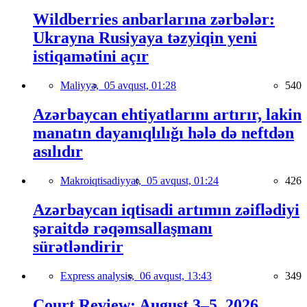
Wildberries anbarlarına zərbələr:
Ukrayna Rusiyaya təzyiqin yeni
istiqamətini açır
Maliyyə,
05 avqust, 01:28
540
Azərbaycan ehtiyatlarını artırır, lakin
manatın dayanıqlılığı hələ də neftdən
asılıdır
Makroiqtisadiyyat,
05 avqust, 01:24
426
Azərbaycan iqtisadi artımın zəiflədiyi
şəraitdə rəqəmsallaşmanı
sürətləndirir
Express analysis,
06 avqust, 13:43
349
Court Review: August 3–5, 2026