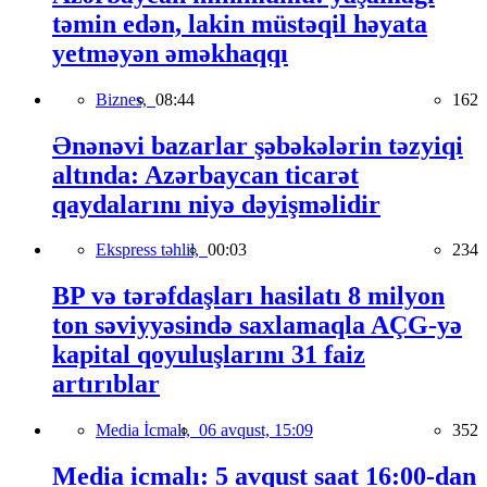
təmin edən, lakin müstəqil həyata
yetməyən əməkhaqqı
Biznes,
08:44
162
Ənənəvi bazarlar şəbəkələrin təzyiqi
altında: Azərbaycan ticarət
qaydalarını niyə dəyişməlidir
Ekspress təhlil,
00:03
234
BP və tərəfdaşları hasilatı 8 milyon
ton səviyyəsində saxlamaqla AÇG-yə
kapital qoyuluşlarını 31 faiz
artırıblar
Media İcmalı,
06 avqust, 15:09
352
Media icmalı: 5 avqust saat 16:00-dan