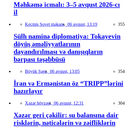
Məhkəmə icmalı: 3–5 avqust 2026-cı
il
Keçmiş Sovet məkanı,
06 avqust, 13:19
355
Sülh naminə diplomatiya: Tokayevin
döyüş əməliyyatlarının
dayandırılması və danışıqların
bərpası təşəbbüsü
Böyük Şərq,
06 avqust, 13:05
354
İran və Ermənistan öz “TRIPP”lərini
hazırlayır
Xəzər hövzəsi,
06 avqust, 12:31
304
Xəzər geri çəkilir: su balansına dair
risklərin, nəticələrin və zəifliklərin