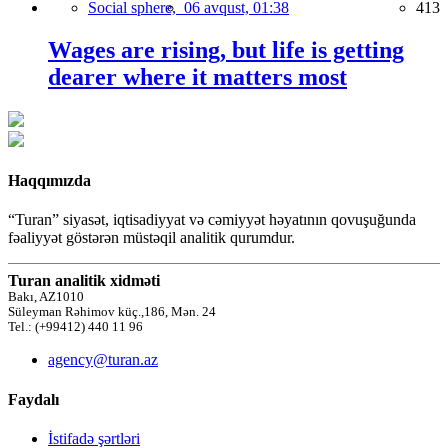
Social sphere,
06 avqust, 01:38
413
Wages are rising, but life is getting
dearer where it matters most
Haqqımızda
“Turan” siyasət, iqtisadiyyat və cəmiyyət həyatının qovuşuğunda
fəaliyyət göstərən müstəqil analitik qurumdur.
Turan analitik xidməti
Bakı, AZ1010
Süleyman Rəhimov küç.,186, Mən. 24
Tel.: (+99412) 440 11 96
agency@turan.az
Faydalı
İstifadə şərtləri