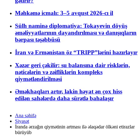
gətirir?
Məhkəmə icmalı: 3–5 avqust 2026-cı il
Sülh naminə diplomatiya: Tokayevin döyüş
əməliyyatlarının dayandırılması və danışıqların
bərpası təşəbbüsü
İran və Ermənistan öz “TRIPP”lərini hazırlayır
Xəzər geri çəkilir: su balansına dair risklərin,
nəticələrin və zəifliklərin kompleks
qiymətləndirilməsi
Əməkhaqları artır, lakin həyat ən çox hiss
edilən sahələrdə daha sürətlə bahalaşır
Ana səhifə
Siyasət
İranda ərzağın qiymətinin artması ilə əlaqədar ölkəni etirazlar
bürüyüb