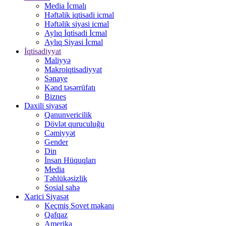
Media İcmalı
Həftəlik iqtisadi icmal
Həftəlik siyasi icmal
Aylıq İqtisadi İcmal
Aylıq Siyasi İcmal
İqtisadiyyat
Maliyyə
Makroiqtisadiyyat
Sənaye
Kənd təsərrüfatı
Biznes
Daxili siyasət
Qanunvericilik
Dövlət quruculuğu
Cəmiyyət
Gender
Din
İnsan Hüquqları
Media
Təhlükəsizlik
Sosial sahə
Xarici Siyasət
Keçmiş Sovet məkanı
Qafqaz
Amerika