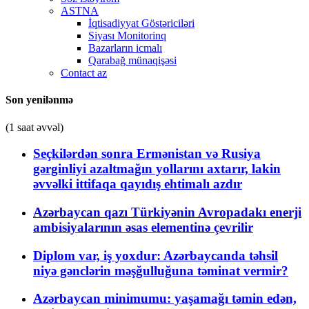
ASTNA
İqtisadiyyat Göstəriciləri
Siyası Monitorinq
Bazarların icmalı
Qarabağ münaqişəsi
Contact az
Son yenilənmə
(1 saat əvvəl)
Seçkilərdən sonra Ermənistan və Rusiya
gərginliyi azaltmağın yollarını axtarır, lakin
əvvəlki ittifaqa qayıdış ehtimalı azdır
Azərbaycan qazı Türkiyənin Avropadakı enerji
ambisiyalarının əsas elementinə çevrilir
Diplom var, iş yoxdur: Azərbaycanda təhsil
niyə gənclərin məşğulluğuna təminat vermir?
Azərbaycan minimumu: yaşamağı təmin edən,