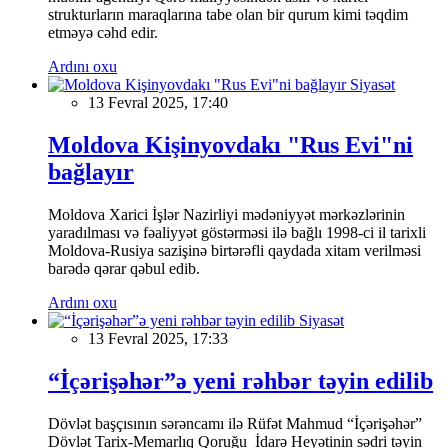
strukturların maraqlarına tabe olan bir qurum kimi təqdim
etməyə cəhd edir.
Ardını oxu
Siyasət
13 Fevral 2025, 17:40
Moldova Kişinyovdakı "Rus Evi"ni
bağlayır
Moldova Xarici İşlər Nazirliyi mədəniyyət mərkəzlərinin
yaradılması və fəaliyyət göstərməsi ilə bağlı 1998-ci il tarixli
Moldova-Rusiya sazişinə birtərəfli qaydada xitam verilməsi
barədə qərar qəbul edib.
Ardını oxu
Siyasət
13 Fevral 2025, 17:33
“İçərişəhər”ə yeni rəhbər təyin edilib
Dövlət başçısının sərəncamı ilə Rüfət Mahmud “İçərişəhər”
Dövlət Tarix-Memarlıq Qoruğu İdarə Heyətinin sədri təyin