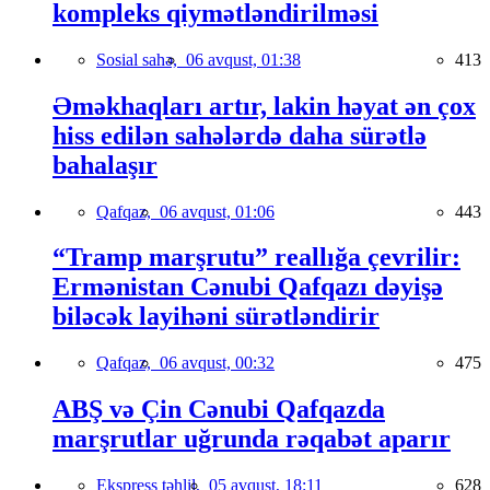
kompleks qiymətləndirilməsi
Sosial sahə,
06 avqust, 01:38
413
Əməkhaqları artır, lakin həyat ən çox
hiss edilən sahələrdə daha sürətlə
bahalaşır
Qafqaz,
06 avqust, 01:06
443
“Tramp marşrutu” reallığa çevrilir:
Ermənistan Cənubi Qafqazı dəyişə
biləcək layihəni sürətləndirir
Qafqaz,
06 avqust, 00:32
475
ABŞ və Çin Cənubi Qafqazda
marşrutlar uğrunda rəqabət aparır
Ekspress təhlil,
05 avqust, 18:11
628