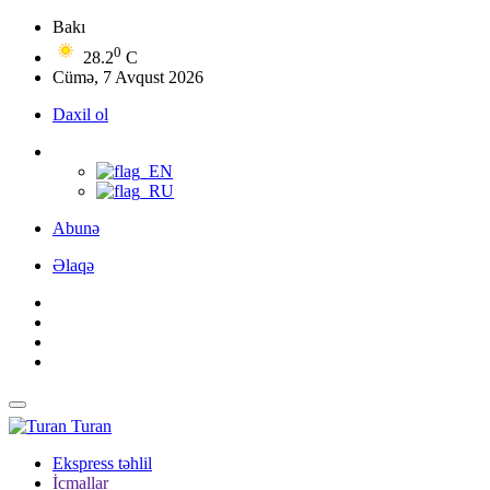
Bakı
0
28.2
C
Cümə, 7 Avqust 2026
Daxil ol
Abunə
Əlaqə
Turan
Ekspress təhlil
İcmallar