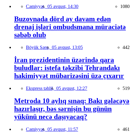
Cəmiyyət,
05 avqust, 14:30
1080
Buzovnada dörd ay davam edən
drenaj işləri ombudsmana müraciətə
səbəb olub
Böyük Şərq,
05 avqust, 13:05
442
İran prezidentinin üzərində qara
buludlar: istefa təkzibi Tehrandakı
hakimiyyət mübarizəsini üzə çıxarır
Ekspress təhlil,
05 avqust, 12:27
519
Metroda 10 aylıq sınaq: Bakı gələcəyə
hazırlaşır, bəs sərnişin bu günün
yükünü necə daşıyacaq?
Cəmiyyət,
05 avqust, 11:57
461