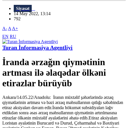
Siyasət
14 May 2022, 13:14
792
A-
A
A+
EN
RU
Turan İnformasiya Agentliyi
İranda ərzağın qiymətinin
artması ilə əlaqədar ölkəni
etirazlar bürüyüb
Ankara/14.05.22/Anadolu: İranın müxtəlif şəhərlərində ərzaq
qiymətlərinin artması və bəzi ərzaq məhsullarının qıtlığı səbəbindən
etiraz aksiyaları davam edir.İranda hökumət subsidiyaları ləğv
etdikdən sonra əsas ərzaq məhsullarının qiymətinin artırılmasına
etirazlar ölkənin müxtəlif əyalətlərini əhatə edib.Etiraz aksiyaları
Loristan əyalətinin Burucard və Durud, Çeharmahal və Bəxtiyari