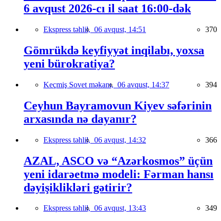
6 avqust 2026-cı il saat 16:00-dək
Ekspress təhlil,
06 avqust, 14:51
370
Gömrükdə keyfiyyət inqilabı, yoxsa
yeni bürokratiya?
Keçmiş Sovet məkanı,
06 avqust, 14:37
394
Ceyhun Bayramovun Kiyev səfərinin
arxasında nə dayanır?
Ekspress təhlil,
06 avqust, 14:32
366
AZAL, ASCO və “Azərkosmos” üçün
yeni idarəetmə modeli: Fərman hansı
dəyişiklikləri gətirir?
Ekspress təhlil,
06 avqust, 13:43
349