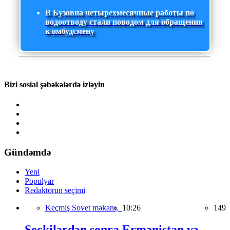
В Бузовна четырехмесячные работы по
водоотводу стали поводом для обращения
к омбудсмену
Bizi sosial şəbəkələrdə izləyin
Gündəmdə
Yeni
Populyar
Redaktorun seçimi
Keçmiş Sovet məkanı,
10:26
149
Seçkilərdən sonra Ermənistan və