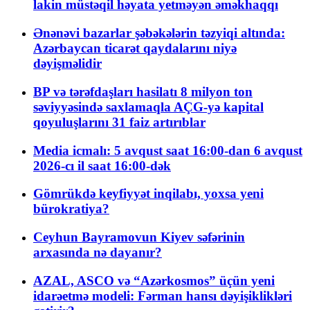
lakin müstəqil həyata yetməyən əməkhaqqı
Ənənəvi bazarlar şəbəkələrin təzyiqi altında:
Azərbaycan ticarət qaydalarını niyə
dəyişməlidir
BP və tərəfdaşları hasilatı 8 milyon ton
səviyyəsində saxlamaqla AÇG-yə kapital
qoyuluşlarını 31 faiz artırıblar
Media icmalı: 5 avqust saat 16:00-dan 6 avqust
2026-cı il saat 16:00-dək
Gömrükdə keyfiyyət inqilabı, yoxsa yeni
bürokratiya?
Ceyhun Bayramovun Kiyev səfərinin
arxasında nə dayanır?
AZAL, ASCO və “Azərkosmos” üçün yeni
idarəetmə modeli: Fərman hansı dəyişiklikləri