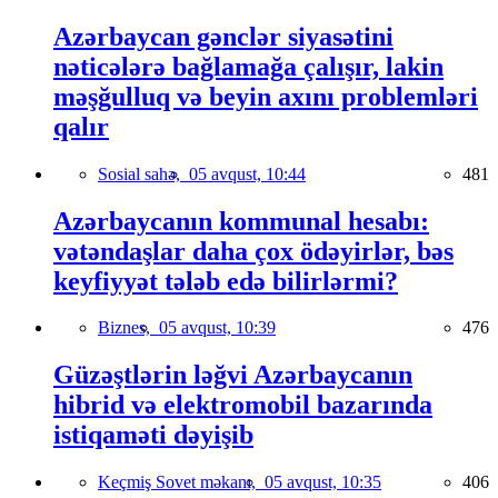
Azərbaycan gənclər siyasətini
nəticələrə bağlamağa çalışır, lakin
məşğulluq və beyin axını problemləri
qalır
Sosial sahə,
05 avqust, 10:44
481
Azərbaycanın kommunal hesabı:
vətəndaşlar daha çox ödəyirlər, bəs
keyfiyyət tələb edə bilirlərmi?
Biznes,
05 avqust, 10:39
476
Güzəştlərin ləğvi Azərbaycanın
hibrid və elektromobil bazarında
istiqaməti dəyişib
Keçmiş Sovet məkanı,
05 avqust, 10:35
406