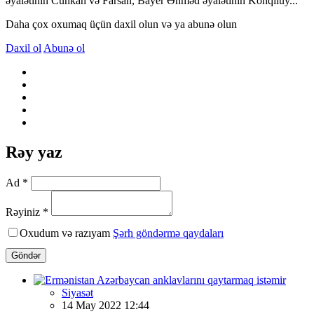
əyalətinin Cunkan və Farsan, Bayer Əhməd əyalətinin Kohqiluy...
Daha çox oxumaq üçün daxil olun və ya abunə olun
Daxil ol
Abunə ol
Rəy yaz
Ad *
Rəyiniz *
Oxudum və razıyam
Şərh göndərmə qaydaları
Göndər
Siyasət
14 May 2022 12:44