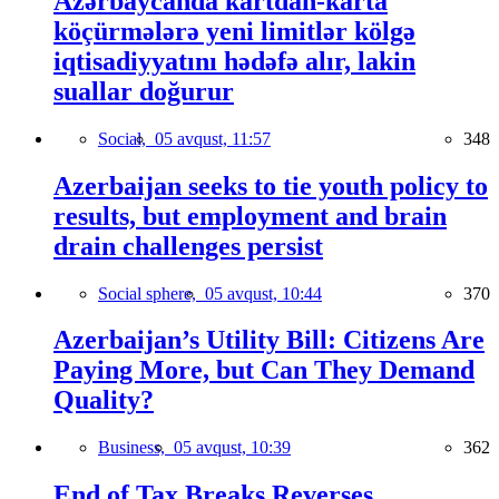
Azərbaycanda kartdan-karta
köçürmələrə yeni limitlər kölgə
iqtisadiyyatını hədəfə alır, lakin
suallar doğurur
Social,
05 avqust, 11:57
348
Azerbaijan seeks to tie youth policy to
results, but employment and brain
drain challenges persist
Social sphere,
05 avqust, 10:44
370
Azerbaijan’s Utility Bill: Citizens Are
Paying More, but Can They Demand
Quality?
Business,
05 avqust, 10:39
362
End of Tax Breaks Reverses