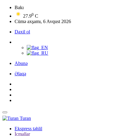
Bakı
0
27.9
C
Cümə axşamı, 6 Avqust 2026
Daxil ol
Abunə
Əlaqə
Turan
Ekspress təhlil
İcmallar