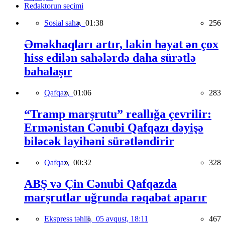
Redaktorun seçimi
Sosial sahə,
01:38
256
Əməkhaqları artır, lakin həyat ən çox
hiss edilən sahələrdə daha sürətlə
bahalaşır
Qafqaz,
01:06
283
“Tramp marşrutu” reallığa çevrilir:
Ermənistan Cənubi Qafqazı dəyişə
biləcək layihəni sürətləndirir
Qafqaz,
00:32
328
ABŞ və Çin Cənubi Qafqazda
marşrutlar uğrunda rəqabət aparır
Ekspress təhlil,
05 avqust, 18:11
467