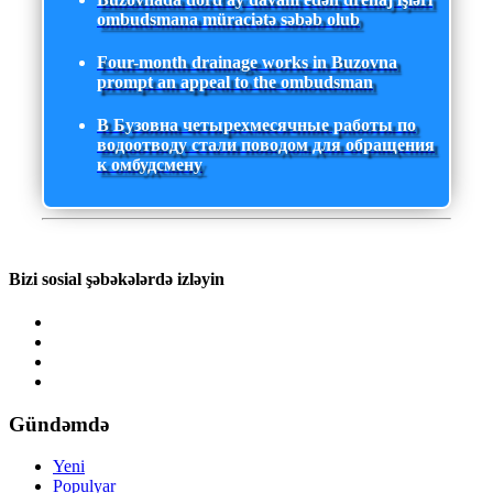
ombudsmana müraciətə səbəb olub
Four-month drainage works in Buzovna
prompt an appeal to the ombudsman
В Бузовна четырехмесячные работы по
водоотводу стали поводом для обращения
к омбудсмену
Bizi sosial şəbəkələrdə izləyin
Gündəmdə
Yeni
Populyar