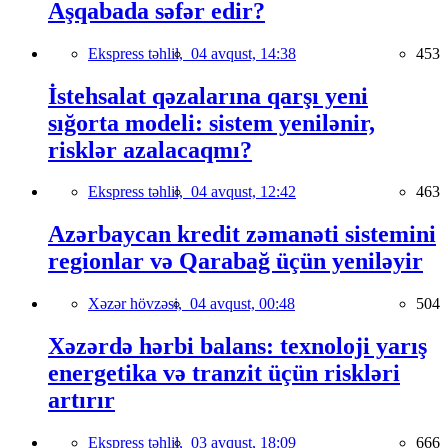
Aşqabada səfər edir?
Ekspress təhlil,
04 avqust, 14:38
453
İstehsalat qəzalarına qarşı yeni
sığorta modeli: sistem yenilənir,
risklər azalacaqmı?
Ekspress təhlil,
04 avqust, 12:42
463
Azərbaycan kredit zəmanəti sistemini
regionlar və Qarabağ üçün yeniləyir
Xəzər hövzəsi,
04 avqust, 00:48
504
Xəzərdə hərbi balans: texnoloji yarış
energetika və tranzit üçün riskləri
artırır
Ekspress təhlil,
03 avqust, 18:09
666