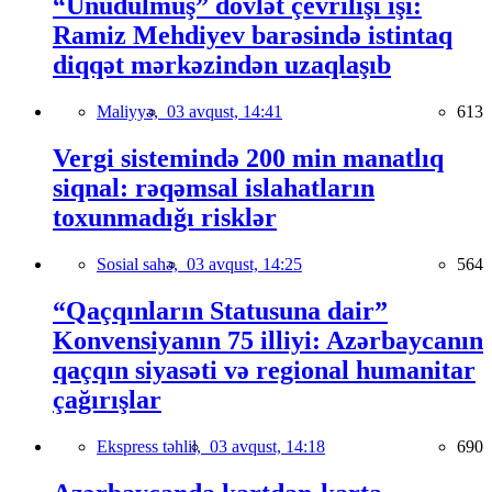
“Unudulmuş” dövlət çevrilişi işi:
Ramiz Mehdiyev barəsində istintaq
diqqət mərkəzindən uzaqlaşıb
Maliyyə,
03 avqust, 14:41
613
Vergi sistemində 200 min manatlıq
siqnal: rəqəmsal islahatların
toxunmadığı risklər
Sosial sahə,
03 avqust, 14:25
564
“Qaçqınların Statusuna dair”
Konvensiyanın 75 illiyi: Azərbaycanın
qaçqın siyasəti və regional humanitar
çağırışlar
Ekspress təhlil,
03 avqust, 14:18
690