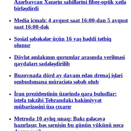
Azərbaycan Xəzərin sahillərini fiber-optik xətlə
birləşdirdi
Media icmalı: 4 avqust saat 16:00-dan 5 avqust
saat 16:00-dək
Sosial şəbəkələr üçün 16 yaş həddi tətbiq
olunur
Dövlət əmlakının qurumlar arasında verilməsi
qaydaları sadələşdirilib
Buzovnada dörd ay davam edən drenaj işləri
ombudsmana müraciətə səbəb olub
İran prezidentinin üzərində qara buludlar:
istefa təkzibi Tehrandakı hakimiyyət
mübarizəsini üzə çıxarır
Metroda 10 aylıq sınaq: Bakı gələcəyə
hazırlaşır, bəs sərnişin bu günün yükünü necə