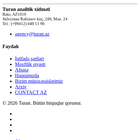
Turan analitik xidməti
Bakı, AZ1010
Süleyman Rəhimov küç.,186, Mən. 24
Tel.: (+99412) 440 11 96
agency@turan.az
Faydalı
İstifadə şərtləri
Məxfilik siyasti
Abunə
Haqqımızda
Bizim mütəxəssislərimiz
Arxiv
CONTACT AZ
© 2026 Turan. Bütün hüquqlar qorunur.