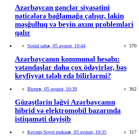
Azərbaycan gənclər siyasətini
nəticələrə bağlamağa çalışır, lakin
məşğulluq və beyin axını problemləri
qalır
Sosial sahə,
05 avqust, 10:44
370
Azərbaycanın kommunal hesabı:
vətəndaşlar daha çox ödəyirlər, bəs
keyfiyyət tələb edə bilirlərmi?
Biznes,
05 avqust, 10:39
362
Güzəştlərin ləğvi Azərbaycanın
hibrid və elektromobil bazarında
istiqaməti dəyişib
Keçmiş Sovet məkanı,
05 avqust, 10:35
317