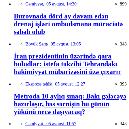
Cəmiyyət,
05 avqust, 14:30
899
Buzovnada dörd ay davam edən
drenaj işləri ombudsmana müraciətə
səbəb olub
Böyük Şərq,
05 avqust, 13:05
348
İran prezidentinin üzərində qara
buludlar: istefa təkzibi Tehrandakı
hakimiyyət mübarizəsini üzə çıxarır
Ekspress təhlil,
05 avqust, 12:27
393
Metroda 10 aylıq sınaq: Bakı gələcəyə
hazırlaşır, bəs sərnişin bu günün
yükünü necə daşıyacaq?
Cəmiyyət,
05 avqust, 11:57
348