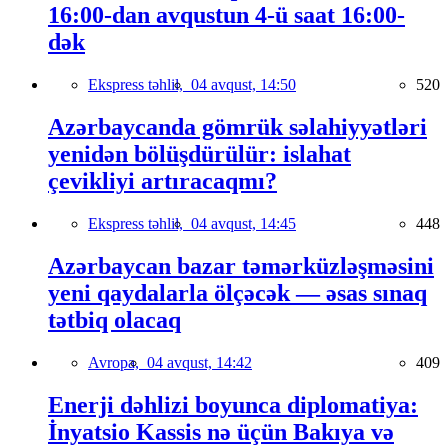
16:00-dan avqustun 4-ü saat 16:00-
dək
Ekspress təhlil,
04 avqust, 14:50
520
Azərbaycanda gömrük səlahiyyətləri
yenidən bölüşdürülür: islahat
çevikliyi artıracaqmı?
Ekspress təhlil,
04 avqust, 14:45
448
Azərbaycan bazar təmərküzləşməsini
yeni qaydalarla ölçəcək — əsas sınaq
tətbiq olacaq
Avropa,
04 avqust, 14:42
409
Enerji dəhlizi boyunca diplomatiya:
İnyatsio Kassis nə üçün Bakıya və