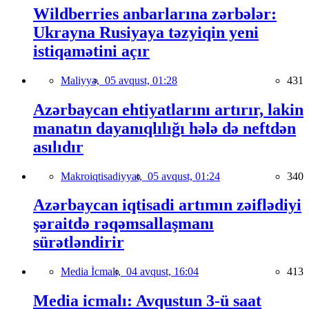
Wildberries anbarlarına zərbələr:
Ukrayna Rusiyaya təzyiqin yeni
istiqamətini açır
Maliyyə,
05 avqust, 01:28
431
Azərbaycan ehtiyatlarını artırır, lakin
manatın dayanıqlılığı hələ də neftdən
asılıdır
Makroiqtisadiyyat,
05 avqust, 01:24
340
Azərbaycan iqtisadi artımın zəiflədiyi
şəraitdə rəqəmsallaşmanı
sürətləndirir
Media İcmalı,
04 avqust, 16:04
413
Media icmalı: Avqustun 3-ü saat