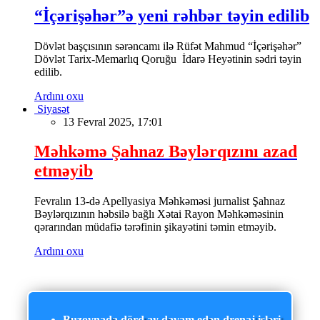
“İçərişəhər”ə yeni rəhbər təyin edilib
Dövlət başçısının sərəncamı ilə Rüfət Mahmud “İçərişəhər”
Dövlət Tarix-Memarlıq Qoruğu İdarə Heyətinin sədri təyin
edilib.
Ardını oxu
Siyasət
13 Fevral 2025, 17:01
Məhkəmə Şahnaz Bəylərqızını azad
etməyib
Fevralın 13-də Apellyasiya Məhkəməsi jurnalist Şahnaz
Bəylərqızının həbsilə bağlı Xətai Rayon Məhkəməsinin
qərarından müdafiə tərəfinin şikayətini təmin etməyib.
Ardını oxu
Buzovnada dörd ay davam edən drenaj işləri