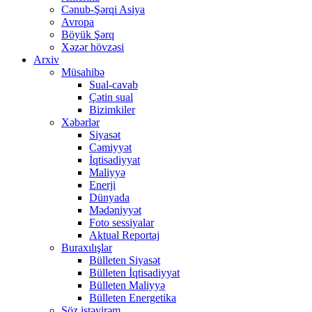
Cənub-Şərqi Asiya
Avropa
Böyük Şərq
Xəzər hövzəsi
Arxiv
Müsahibə
Sual-cavab
Çətin sual
Bizimkiler
Xəbərlər
Siyasət
Cəmiyyət
İqtisadiyyat
Maliyyə
Enerji
Dünyada
Mədəniyyət
Foto sessiyalar
Aktual Reportaj
Buraxılışlar
Bülleten Siyasət
Bülleten İqtisadiyyat
Bülleten Maliyyə
Bülleten Energetika
Söz istəyirəm