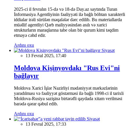
2025-ci il fevralın 15-də və 18-də Day.az saytında Turan
İnformasiya Agentliyinin fəaliyyəti ilə bağlı böhtan xarakterli
iddialar irəli sürülən məqalələr dərc edilib. Bu materiallarda
müəllif agentliyi Qərb maliyyəsindən asılı və xarici
strukturların maraqlarına tabe olan bir qurum kimi təqdim
etməyə cəhd edir.
Ardını oxu
Siyasət
13 Fevral 2025, 17:40
Moldova Kişinyovdakı "Rus Evi"ni
bağlayır
Moldova Xarici İşlər Nazirliyi mədəniyyət mərkəzlərinin
yaradılması və fəaliyyət göstərməsi ilə bağlı 1998-ci il tarixli
Moldova-Rusiya sazişinə birtərəfli qaydada xitam verilməsi
barədə qərar qəbul edib.
Ardını oxu
Siyasət
13 Fevral 2025, 17:33