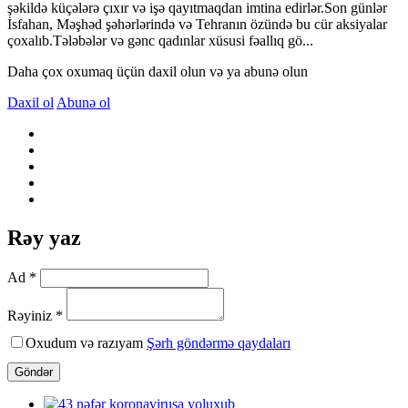
şəkildə küçələrə çıxır və işə qayıtmaqdan imtina edirlər.Son günlər
İsfahan, Məşhəd şəhərlərində və Tehranın özündə bu cür aksiyalar
çoxalıb.Tələbələr və gənc qadınlar xüsusi fəallıq gö...
Daha çox oxumaq üçün daxil olun və ya abunə olun
Daxil ol
Abunə ol
Rəy yaz
Ad *
Rəyiniz *
Oxudum və razıyam
Şərh göndərmə qaydaları
Göndər