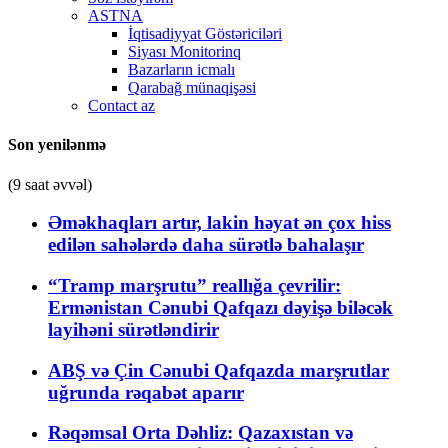
ASTNA
İqtisadiyyat Göstəriciləri
Siyası Monitorinq
Bazarların icmalı
Qarabağ münaqişəsi
Contact az
Son yenilənmə
(9 saat əvvəl)
Əməkhaqları artır, lakin həyat ən çox hiss
edilən sahələrdə daha sürətlə bahalaşır
“Tramp marşrutu” reallığa çevrilir:
Ermənistan Cənubi Qafqazı dəyişə biləcək
layihəni sürətləndirir
ABŞ və Çin Cənubi Qafqazda marşrutlar
uğrunda rəqabət aparır
Rəqəmsal Orta Dəhliz: Qazaxıstan və