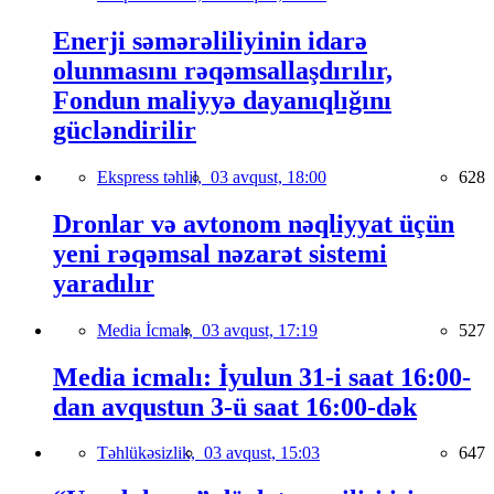
Enerji səmərəliliyinin idarə
olunmasını rəqəmsallaşdırılır,
Fondun maliyyə dayanıqlığını
gücləndirilir
Ekspress təhlil,
03 avqust, 18:00
628
Dronlar və avtonom nəqliyyat üçün
yeni rəqəmsal nəzarət sistemi
yaradılır
Media İcmalı,
03 avqust, 17:19
527
Media icmalı: İyulun 31-i saat 16:00-
dan avqustun 3-ü saat 16:00-dək
Təhlükəsizlik,
03 avqust, 15:03
647