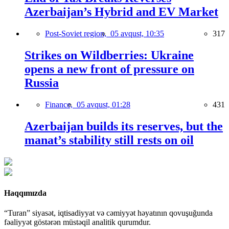
Azerbaijan’s Hybrid and EV Market
Post-Soviet region,
05 avqust, 10:35
317
Strikes on Wildberries: Ukraine
opens a new front of pressure on
Russia
Finance,
05 avqust, 01:28
431
Azerbaijan builds its reserves, but the
manat’s stability still rests on oil
Haqqımızda
“Turan” siyasət, iqtisadiyyat və cəmiyyət həyatının qovuşuğunda
fəaliyyət göstərən müstəqil analitik qurumdur.