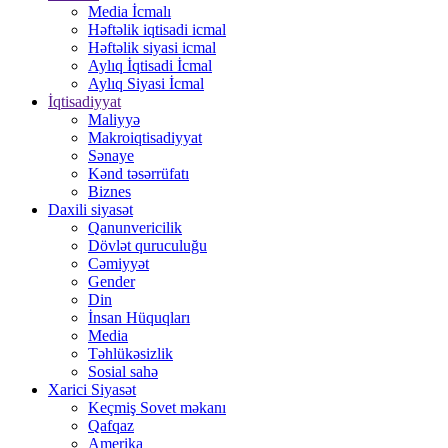
Media İcmalı
Həftəlik iqtisadi icmal
Həftəlik siyasi icmal
Aylıq İqtisadi İcmal
Aylıq Siyasi İcmal
İqtisadiyyat
Maliyyə
Makroiqtisadiyyat
Sənaye
Kənd təsərrüfatı
Biznes
Daxili siyasət
Qanunvericilik
Dövlət quruculuğu
Cəmiyyət
Gender
Din
İnsan Hüquqları
Media
Təhlükəsizlik
Sosial sahə
Xarici Siyasət
Keçmiş Sovet məkanı
Qafqaz
Amerika