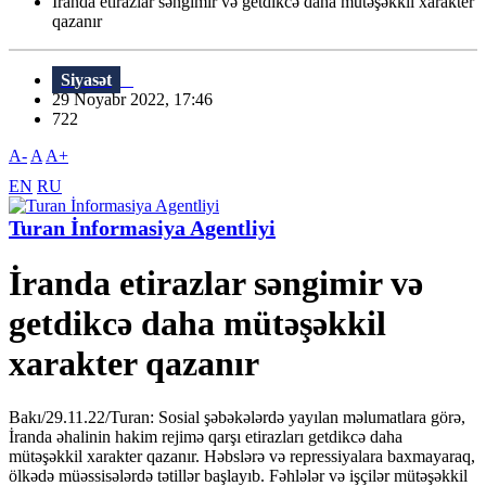
İranda etirazlar səngimir və getdikcə daha mütəşəkkil xarakter
qazanır
Siyasət
29 Noyabr 2022, 17:46
722
A-
A
A+
EN
RU
Turan İnformasiya Agentliyi
İranda etirazlar səngimir və
getdikcə daha mütəşəkkil
xarakter qazanır
Bakı/29.11.22/Turan: Sosial şəbəkələrdə yayılan məlumatlara görə,
İranda əhalinin hakim rejimə qarşı etirazları getdikcə daha
mütəşəkkil xarakter qazanır. Həbslərə və repressiyalara baxmayaraq,
ölkədə müəssisələrdə tətillər başlayıb. Fəhlələr və işçilər mütəşəkkil