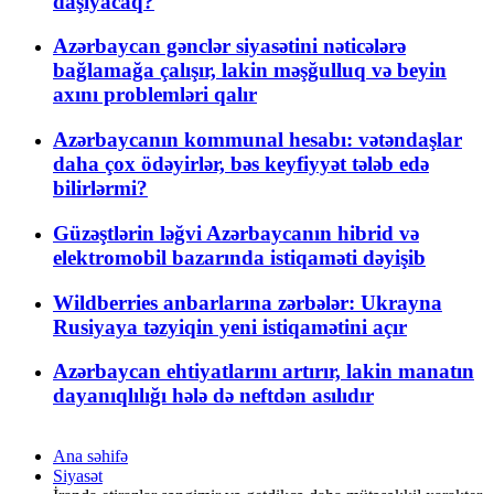
daşıyacaq?
Azərbaycan gənclər siyasətini nəticələrə
bağlamağa çalışır, lakin məşğulluq və beyin
axını problemləri qalır
Azərbaycanın kommunal hesabı: vətəndaşlar
daha çox ödəyirlər, bəs keyfiyyət tələb edə
bilirlərmi?
Güzəştlərin ləğvi Azərbaycanın hibrid və
elektromobil bazarında istiqaməti dəyişib
Wildberries anbarlarına zərbələr: Ukrayna
Rusiyaya təzyiqin yeni istiqamətini açır
Azərbaycan ehtiyatlarını artırır, lakin manatın
dayanıqlılığı hələ də neftdən asılıdır
Ana səhifə
Siyasət