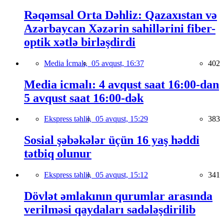
Rəqəmsal Orta Dəhliz: Qazaxıstan və
Azərbaycan Xəzərin sahillərini fiber-
optik xətlə birləşdirdi
Media İcmalı,
05 avqust, 16:37
402
Media icmalı: 4 avqust saat 16:00-dan
5 avqust saat 16:00-dək
Ekspress təhlil,
05 avqust, 15:29
383
Sosial şəbəkələr üçün 16 yaş həddi
tətbiq olunur
Ekspress təhlil,
05 avqust, 15:12
341
Dövlət əmlakının qurumlar arasında
verilməsi qaydaları sadələşdirilib