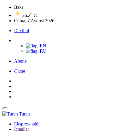
Bakı
0
26.2
C
Cümə, 7 Avqust 2026
Daxil ol
Abunə
Əlaqə
Turan
Ekspress təhlil
İcmallar