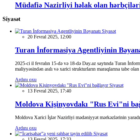
Müdafiə Nazirliyi həlak olan hərbçiləri
Siyasət
Siyasət
20 Fevral 2025, 12:00
Turan İnformasiya Agentliyinin Bəyan
2025-ci il fevralın 15-də və 18-də Day.az saytında Turan İnformas
maliyyəsindən asılı və xarici strukturların maraqlarına tabe ola
Ardını oxu
Siyasət
13 Fevral 2025, 17:40
Moldova Kişinyovdakı "Rus Evi"ni ba
Moldova Xarici İşlər Nazirliyi mədəniyyət mərkəzlərinin yaradılm
Ardını oxu
Siyasət
13 Fevral 2025, 17:33