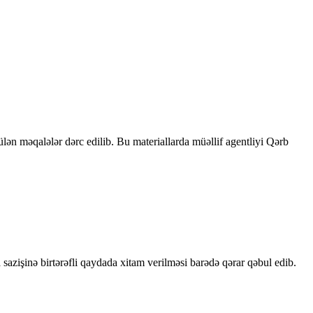
rülən məqalələr dərc edilib. Bu materiallarda müəllif agentliyi Qərb
sazişinə birtərəfli qaydada xitam verilməsi barədə qərar qəbul edib.