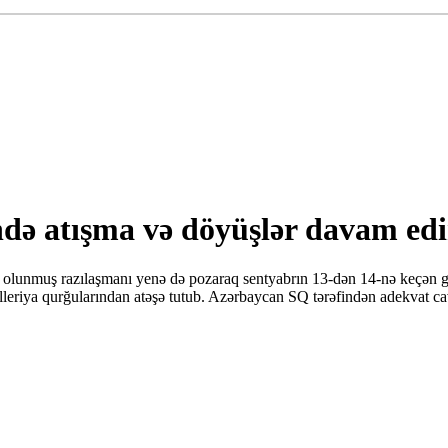
ndə atışma və döyüşlər davam edi
ə olunmuş razılaşmanı yenə də pozaraq sentyabrın 13-dən 14-nə keçən g
tilleriya qurğularından atəşə tutub. Azərbaycan SQ tərəfindən adekvat c