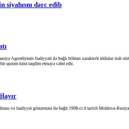
n siyahısnı dərc edib
atı
iya Agentliyinin fəaliyyəti ilə bağlı böhtan xarakterli iddialar irəli sü
n bir qurum kimi təqdim etməyə cəhd edir.
ğlayır
ası və fəaliyyət göstərməsi ilə bağlı 1998-ci il tarixli Moldova-Rusiya 