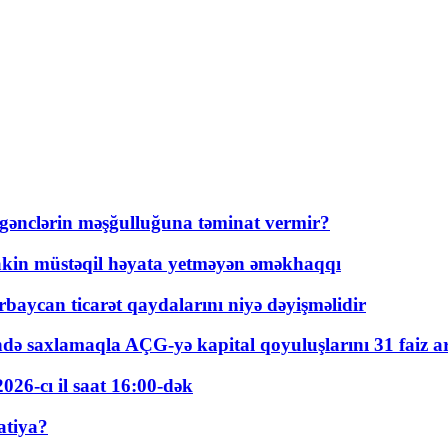
 gənclərin məşğulluğuna təminat vermir?
kin müstəqil həyata yetməyən əməkhaqqı
rbaycan ticarət qaydalarını niyə dəyişməlidir
ində saxlamaqla AÇG-yə kapital qoyuluşlarını 31 faiz ar
026-cı il saat 16:00-dək
atiya?