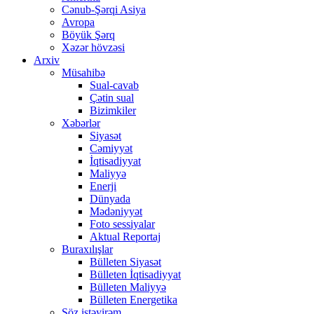
Cənub-Şərqi Asiya
Avropa
Böyük Şərq
Xəzər hövzəsi
Arxiv
Müsahibə
Sual-cavab
Çətin sual
Bizimkiler
Xəbərlər
Siyasət
Cəmiyyət
İqtisadiyyat
Maliyyə
Enerji
Dünyada
Mədəniyyət
Foto sessiyalar
Aktual Reportaj
Buraxılışlar
Bülleten Siyasət
Bülleten İqtisadiyyat
Bülleten Maliyyə
Bülleten Energetika
Söz istəyirəm