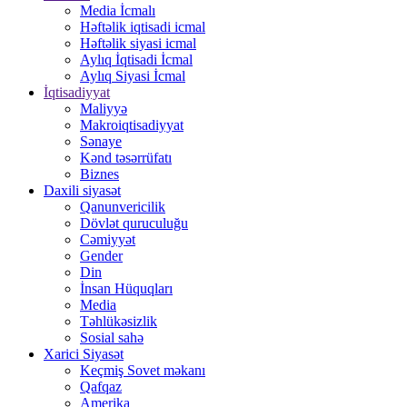
Media İcmalı
Həftəlik iqtisadi icmal
Həftəlik siyasi icmal
Aylıq İqtisadi İcmal
Aylıq Siyasi İcmal
İqtisadiyyat
Maliyyə
Makroiqtisadiyyat
Sənaye
Kənd təsərrüfatı
Biznes
Daxili siyasət
Qanunvericilik
Dövlət quruculuğu
Cəmiyyət
Gender
Din
İnsan Hüquqları
Media
Təhlükəsizlik
Sosial sahə
Xarici Siyasət
Keçmiş Sovet məkanı
Qafqaz
Amerika