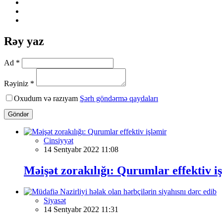
Rəy yaz
Ad *
Rəyiniz *
Oxudum və razıyam
Şərh göndərmə qaydaları
Göndər
Cinsiyyət
14 Sentyabr 2022 11:08
Məişət zorakılığı: Qurumlar effektiv i
Siyasət
14 Sentyabr 2022 11:31