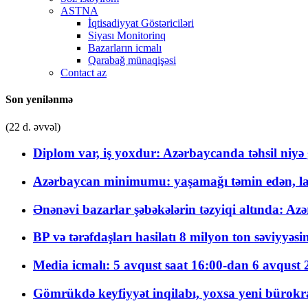
ASTNA
İqtisadiyyat Göstəriciləri
Siyası Monitorinq
Bazarların icmalı
Qarabağ münaqişəsi
Contact az
Son yenilənmə
(22 d. əvvəl)
Diplom var, iş yoxdur: Azərbaycanda təhsil niyə
Azərbaycan minimumu: yaşamağı təmin edən, la
Ənənəvi bazarlar şəbəkələrin təzyiqi altında: Azə
BP və tərəfdaşları hasilatı 8 milyon ton səviyyəs
Media icmalı: 5 avqust saat 16:00-dan 6 avqust 2
Gömrükdə keyfiyyət inqilabı, yoxsa yeni bürokr