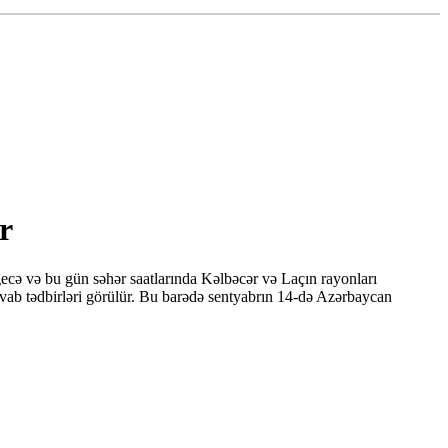
r
ecə və bu gün səhər saatlarında Kəlbəcər və Laçın rayonları
avab tədbirləri görülür. Bu barədə sentyabrın 14-də Azərbaycan