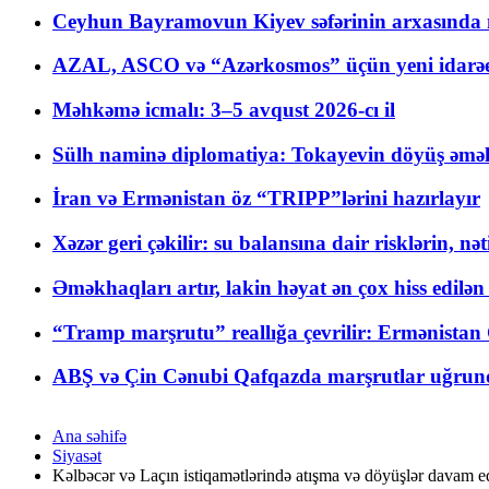
Ceyhun Bayramovun Kiyev səfərinin arxasında 
AZAL, ASCO və “Azərkosmos” üçün yeni idarəetm
Məhkəmə icmalı: 3–5 avqust 2026-cı il
Sülh naminə diplomatiya: Tokayevin döyüş əməli
İran və Ermənistan öz “TRIPP”lərini hazırlayır
Xəzər geri çəkilir: su balansına dair risklərin, nə
Əməkhaqları artır, lakin həyat ən çox hiss edilən
“Tramp marşrutu” reallığa çevrilir: Ermənistan C
ABŞ və Çin Cənubi Qafqazda marşrutlar uğrund
Ana səhifə
Siyasət
Kəlbəcər və Laçın istiqamətlərində atışma və döyüşlər davam e