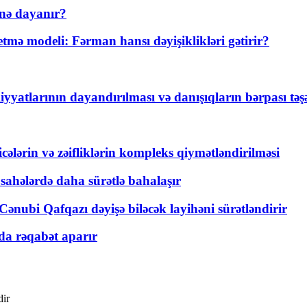
nə dayanır?
ə modeli: Fərman hansı dəyişiklikləri gətirir?
yyatlarının dayandırılması və danışıqların bərpası tə
ticələrin və zəifliklərin kompleks qiymətləndirilməsi
 sahələrdə daha sürətlə bahalaşır
ənubi Qafqazı dəyişə biləcək layihəni sürətləndirir
a rəqabət aparır
dir