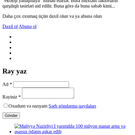
“ekoloji yanaşmaya” istinad edirlər. Bura müxtəlif faktorların
qarşılıqlı təsirləri aid edilir. Buna görə də buna səbəb kimi...
Daha çox oxumaq üçün daxil olun və ya abunə olun
Daxil ol
Abunə ol
Rəy yaz
Ad *
Rəyiniz *
Oxudum və razıyam
Şərh göndərmə qaydaları
Göndər