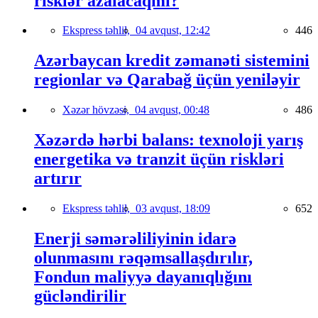
risklər azalacaqmı?
Ekspress təhlil,
04 avqust, 12:42
446
Azərbaycan kredit zəmanəti sistemini
regionlar və Qarabağ üçün yeniləyir
Xəzər hövzəsi,
04 avqust, 00:48
486
Xəzərdə hərbi balans: texnoloji yarış
energetika və tranzit üçün riskləri
artırır
Ekspress təhlil,
03 avqust, 18:09
652
Enerji səmərəliliyinin idarə
olunmasını rəqəmsallaşdırılır,
Fondun maliyyə dayanıqlığını
gücləndirilir