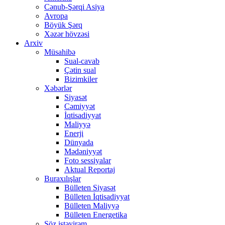
Cənub-Şərqi Asiya
Avropa
Böyük Şərq
Xəzər hövzəsi
Arxiv
Müsahibə
Sual-cavab
Çətin sual
Bizimkiler
Xəbərlər
Siyasət
Cəmiyyət
İqtisadiyyat
Maliyyə
Enerji
Dünyada
Mədəniyyət
Foto sessiyalar
Aktual Reportaj
Buraxılışlar
Bülleten Siyasət
Bülleten İqtisadiyyat
Bülleten Maliyyə
Bülleten Energetika
Söz istəyirəm