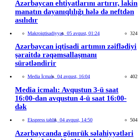
Azərbaycan ehtiyatlarını artırır, lakin
manatın dayanıqlılığı hələ də neftdən
asılıdır
Makroiqtisadiyyat,
05 avqust, 01:24
324
Azərbaycan iqtisadi artımın zəiflədiyi
şəraitdə rəqəmsallaşmanı
sürətləndirir
Media İcmalı,
04 avqust, 16:04
402
Media icmalı: Avqustun 3-ü saat
16:00-dan avqustun 4-ü saat 16:00-
dək
Ekspress təhlil,
04 avqust, 14:50
504
Azərbaycanda gömrük səlahiyyətləri