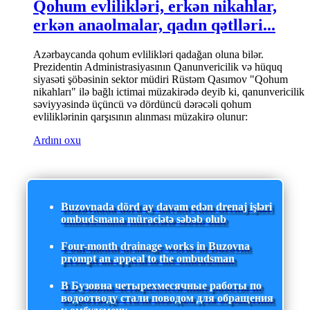
Qohum evlilikləri, erkən nikahlar,
erkən anaolmalar, qadın qətlləri...
Azərbaycanda qohum evlilikləri qadağan oluna bilər.
Prezidentin Administrasiyasının Qanunvericilik və hüquq
siyasəti şöbəsinin sektor müdiri Rüstəm Qasımov "Qohum
nikahları" ilə bağlı ictimai müzakirədə deyib ki, qanunvericilik
səviyyəsində üçüncü və dördüncü dərəcəli qohum
evliliklərinin qarşısının alınması müzakirə olunur:
Ardını oxu
Buzovnada dörd ay davam edən drenaj işləri
ombudsmana müraciətə səbəb olub
Four-month drainage works in Buzovna
prompt an appeal to the ombudsman
В Бузовна четырехмесячные работы по
водоотводу стали поводом для обращения