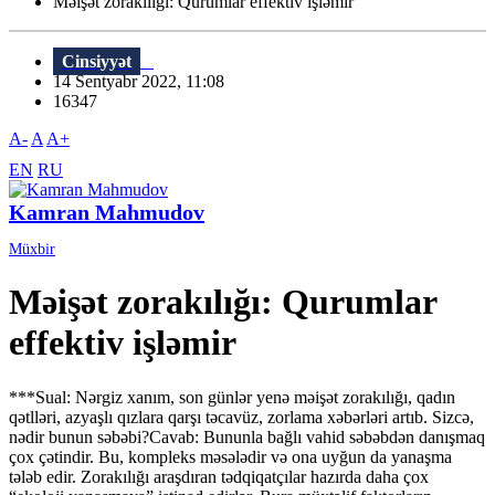
Məişət zorakılığı: Qurumlar effektiv işləmir
Cinsiyyət
14 Sentyabr 2022, 11:08
16347
A-
A
A+
EN
RU
Kamran Mahmudov
Müxbir
Məişət zorakılığı: Qurumlar
effektiv işləmir
***Sual: Nərgiz xanım, son günlər yenə məişət zorakılığı, qadın
qətlləri, azyaşlı qızlara qarşı təcavüz, zorlama xəbərləri artıb. Sizcə,
nədir bunun səbəbi?Cavab: Bununla bağlı vahid səbəbdən danışmaq
çox çətindir. Bu, kompleks məsələdir və ona uyğun da yanaşma
tələb edir. Zorakılığı araşdıran tədqiqatçılar hazırda daha çox