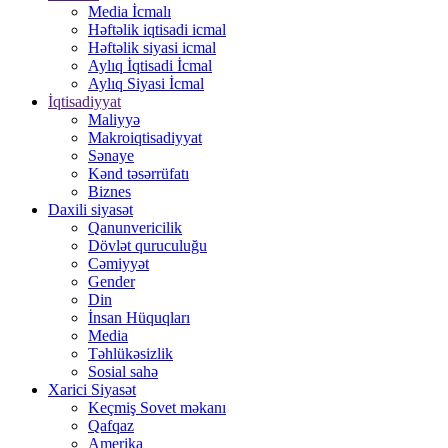
Media İcmalı
Həftəlik iqtisadi icmal
Həftəlik siyasi icmal
Aylıq İqtisadi İcmal
Aylıq Siyasi İcmal
İqtisadiyyat
Maliyyə
Makroiqtisadiyyat
Sənaye
Kənd təsərrüfatı
Biznes
Daxili siyasət
Qanunvericilik
Dövlət quruculuğu
Cəmiyyət
Gender
Din
İnsan Hüquqları
Media
Təhlükəsizlik
Sosial sahə
Xarici Siyasət
Keçmiş Sovet məkanı
Qafqaz
Amerika