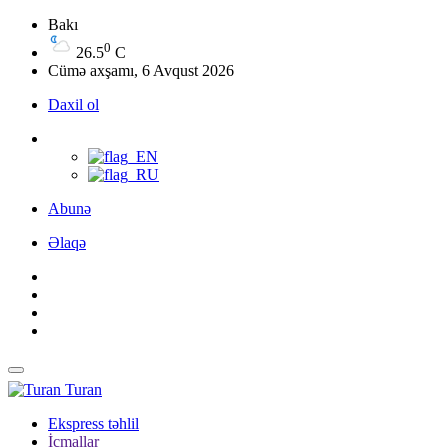
Bakı
0
26.5
C
Cümə axşamı, 6 Avqust 2026
Daxil ol
Abunə
Əlaqə
Turan
Ekspress təhlil
İcmallar