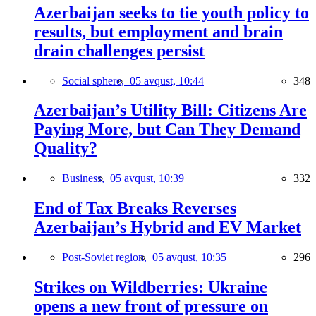
Azerbaijan seeks to tie youth policy to
results, but employment and brain
drain challenges persist
Social sphere,
05 avqust, 10:44
348
Azerbaijan’s Utility Bill: Citizens Are
Paying More, but Can They Demand
Quality?
Business,
05 avqust, 10:39
332
End of Tax Breaks Reverses
Azerbaijan’s Hybrid and EV Market
Post-Soviet region,
05 avqust, 10:35
296
Strikes on Wildberries: Ukraine
opens a new front of pressure on