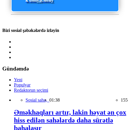
к омбудсмену
Bizi sosial şəbəkələrdə izləyin
Gündəmdə
Yeni
Populyar
Redaktorun seçimi
Sosial sahə,
01:38
155
Əməkhaqları artır, lakin həyat ən çox
hiss edilən sahələrdə daha sürətlə
bahalaşır