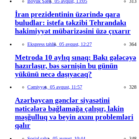
Böyük Şərq,
05 avqust, 13:05
313
İran prezidentinin üzərində qara
buludlar: istefa təkzibi Tehrandakı
hakimiyyət mübarizəsini üzə çıxarır
Ekspress təhlil,
05 avqust, 12:27
364
Metroda 10 aylıq sınaq: Bakı gələcəyə
hazırlaşır, bəs sərnişin bu günün
yükünü necə daşıyacaq?
Cəmiyyət,
05 avqust, 11:57
328
Azərbaycan gənclər siyasətini
nəticələrə bağlamağa çalışır, lakin
məşğulluq və beyin axını problemləri
qalır
Sosial sahə,
05 avqust, 10:44
348