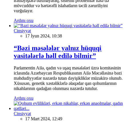
irəliləyişlərə baxmayaraq, sistemli problemlər hələ də
mövcuddur və hərtərəfli islahatların təcili zəruriliyini
vurğulayır.
Ardını oxu
Cinsiyyət
17 İyun 2024, 10:38
“Bəzi məsələlər yalnız hüquqi
vasitələrlə həll edilə bilmir”
Parlamentin Ailə, qadın və uşaq məsələləri üzrə komitəsinin
iclasında Azərbaycan Respublikasının Ailə Məcəlləsinə bəzi
məhdudiyyətlər nəzərdə tutan dəyişikliklər müzakirə olunub.
Xüsusən, genetik xəstəliklərlə əlaqədar qan qohumlarının
nikahlarının qadağan olunması nəzərdə tutulur.
Ardını oxu
Cinsiyyət
17 Mart 2024, 12:49