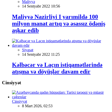
Maliyyə
14 Sentyabr 2022 10:56
Maliyyə Nazirliyi I yarımildə 100
milyon manat artıq və əsassız ödəniş
aşkar edib
Siyasət
14 Sentyabr 2022 11:25
Kəlbəcər və Laçın istiqamətlərində
atışma və döyüşlər davam edir
Cinsiyyət
Cinsiyyət
8 Mart 2026, 02:53