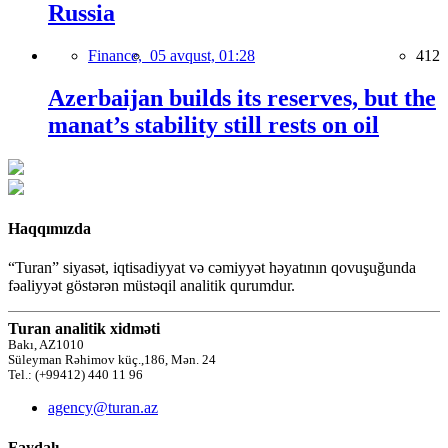
Russia
Finance,
05 avqust, 01:28
412
Azerbaijan builds its reserves, but the
manat’s stability still rests on oil
Haqqımızda
“Turan” siyasət, iqtisadiyyat və cəmiyyət həyatının qovuşuğunda
fəaliyyət göstərən müstəqil analitik qurumdur.
Turan analitik xidməti
Bakı, AZ1010
Süleyman Rəhimov küç.,186, Mən. 24
Tel.: (+99412) 440 11 96
agency@turan.az
Faydalı