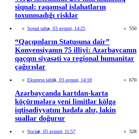
siqnal: rəqəmsal islahatların
toxunmadığı risklər
Sosial sahə,
03 avqust, 14:25
550
“Qaçqınların Statusuna dair”
Konvensiyanın 75 illiyi: Azərbaycanın
qaçqın siyasəti və regional humanitar
çağırışlar
Ekspress təhlil,
03 avqust, 14:18
670
Azərbaycanda kartdan-karta
köçürmələrə yeni limitlər kölgə
iqtisadiyyatını hədəfə alır, lakin
suallar doğurur
Social,
05 avqust, 11:57
328