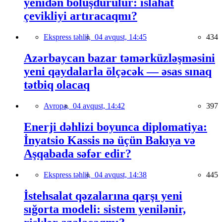
yenidən bölüşdürülür: islahat
çevikliyi artıracaqmı?
Ekspress təhlil,
04 avqust, 14:45
434
Azərbaycan bazar təmərküzləşməsini
yeni qaydalarla ölçəcək — əsas sınaq
tətbiq olacaq
Avropa,
04 avqust, 14:42
397
Enerji dəhlizi boyunca diplomatiya:
İnyatsio Kassis nə üçün Bakıya və
Aşqabada səfər edir?
Ekspress təhlil,
04 avqust, 14:38
445
İstehsalat qəzalarına qarşı yeni
sığorta modeli: sistem yenilənir,