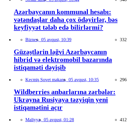
Azərbaycanın kommunal hesabı:
vətəndaşlar daha çox ödəyirlər, bəs
keyfiyyət tələb edə bilirlərmi?
Biznes,
05 avqust, 10:39
332
Güzəştlərin ləğvi Azərbaycanın
hibrid və elektromobil bazarında
istiqaməti dəyişib
Keçmiş Sovet məkanı,
05 avqust, 10:35
296
Wildberries anbarlarına zərbələr:
Ukrayna Rusiyaya təzyiqin yeni
istiqamətini açır
Maliyyə,
05 avqust, 01:28
412