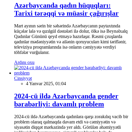
Azərbaycanda qadın hüquqları:
Tarixi tərəqqi və müasir çağırışlar
Mart ayının sərin bir səhərində Azərbaycanın paytaxtında
küçələr lalə və qızılgül dəstələri ilə dolur, ölkə isə Beynəlxalq
Qadınlar Gününü qeyd etməyə hazırlaşır. Rəsmi çıxışlarda
qadınlar mədəniyyətin və ailənin qoruyucuları kimi təriflənir,
televiziya proqramlarında isə onların cəmiyyətə verdiyi
töhfələr vurğulanır.
Ardını oxu
Cinsiyyət
4 Yanvar 2025, 01:04
2024-cü ildə Azərbaycanda gender
bərabərliyi: davamlı problem
2024-cü ildə Azərbaycanda qadınlara qarşı zorakılıq vacib bir
problem olaraq qalmaqda davam etdi və cəmiyyətin və
siyasətin diqqət mərkəzində yer aldı. Görülən əhəmiyyətli