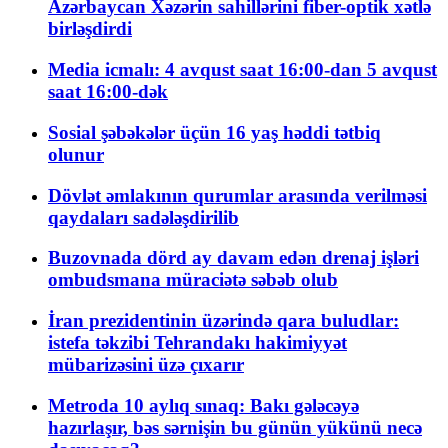
Azərbaycan Xəzərin sahillərini fiber-optik xətlə
birləşdirdi
Media icmalı: 4 avqust saat 16:00-dan 5 avqust
saat 16:00-dək
Sosial şəbəkələr üçün 16 yaş həddi tətbiq
olunur
Dövlət əmlakının qurumlar arasında verilməsi
qaydaları sadələşdirilib
Buzovnada dörd ay davam edən drenaj işləri
ombudsmana müraciətə səbəb olub
İran prezidentinin üzərində qara buludlar:
istefa təkzibi Tehrandakı hakimiyyət
mübarizəsini üzə çıxarır
Metroda 10 aylıq sınaq: Bakı gələcəyə
hazırlaşır, bəs sərnişin bu günün yükünü necə