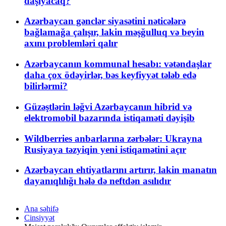
daşıyacaq?
Azərbaycan gənclər siyasətini nəticələrə
bağlamağa çalışır, lakin məşğulluq və beyin
axını problemləri qalır
Azərbaycanın kommunal hesabı: vətəndaşlar
daha çox ödəyirlər, bəs keyfiyyət tələb edə
bilirlərmi?
Güzəştlərin ləğvi Azərbaycanın hibrid və
elektromobil bazarında istiqaməti dəyişib
Wildberries anbarlarına zərbələr: Ukrayna
Rusiyaya təzyiqin yeni istiqamətini açır
Azərbaycan ehtiyatlarını artırır, lakin manatın
dayanıqlılığı hələ də neftdən asılıdır
Ana səhifə
Cinsiyyət