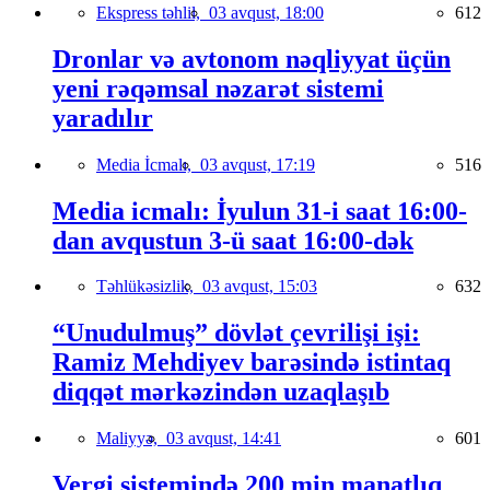
Ekspress təhlil,
03 avqust, 18:00
612
Dronlar və avtonom nəqliyyat üçün
yeni rəqəmsal nəzarət sistemi
yaradılır
Media İcmalı,
03 avqust, 17:19
516
Media icmalı: İyulun 31-i saat 16:00-
dan avqustun 3-ü saat 16:00-dək
Təhlükəsizlik,
03 avqust, 15:03
632
“Unudulmuş” dövlət çevrilişi işi:
Ramiz Mehdiyev barəsində istintaq
diqqət mərkəzindən uzaqlaşıb
Maliyyə,
03 avqust, 14:41
601
Vergi sistemində 200 min manatlıq