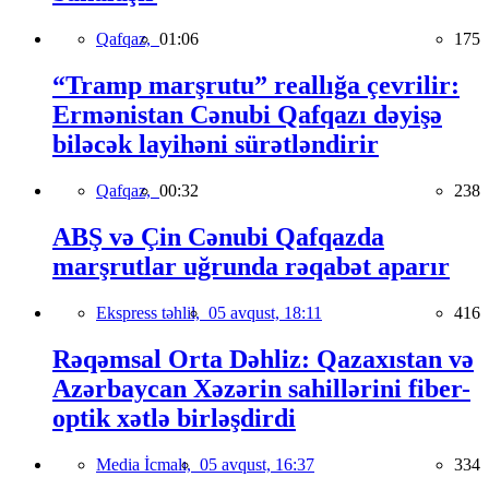
Qafqaz,
01:06
175
“Tramp marşrutu” reallığa çevrilir:
Ermənistan Cənubi Qafqazı dəyişə
biləcək layihəni sürətləndirir
Qafqaz,
00:32
238
ABŞ və Çin Cənubi Qafqazda
marşrutlar uğrunda rəqabət aparır
Ekspress təhlil,
05 avqust, 18:11
416
Rəqəmsal Orta Dəhliz: Qazaxıstan və
Azərbaycan Xəzərin sahillərini fiber-
optik xətlə birləşdirdi
Media İcmalı,
05 avqust, 16:37
334