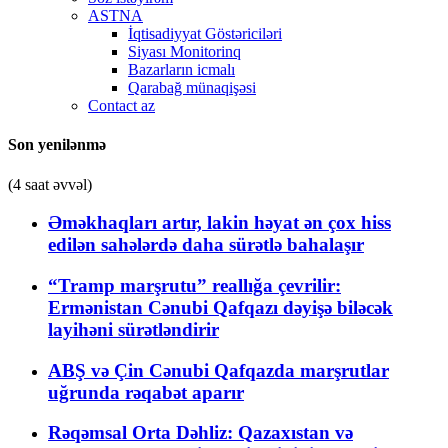
ASTNA
İqtisadiyyat Göstəriciləri
Siyası Monitorinq
Bazarların icmalı
Qarabağ münaqişəsi
Contact az
Son yenilənmə
(4 saat əvvəl)
Əməkhaqları artır, lakin həyat ən çox hiss
edilən sahələrdə daha sürətlə bahalaşır
“Tramp marşrutu” reallığa çevrilir:
Ermənistan Cənubi Qafqazı dəyişə biləcək
layihəni sürətləndirir
ABŞ və Çin Cənubi Qafqazda marşrutlar
uğrunda rəqabət aparır
Rəqəmsal Orta Dəhliz: Qazaxıstan və